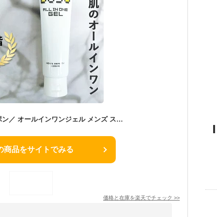
＼マラソン限定クーポン／ オールインワンジェル メンズ スキンケア オールインワン 男性 50代 40代 30代 男 さっぱり ニキビ アフターシェーブローション オイリー肌 シワ たるみ 敏感肌 肌荒れ 髭剃り ジェル フルボ酸 アフターシェーブ 化粧水 乳液 クリーム 保湿
の商品をサイトでみる
価格と在庫を
楽天
でチェック
>>