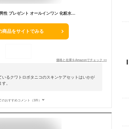
クワトロボタニコ （ 男性 プレゼント オールインワン 化粧水 ＆ 洗顔 ＆ 日焼け止め ＵＶ ） ボタニカル スキンケア ３ステップ ギフト セット 男性用 メンズコスメ 誕生日
の商品をサイトでみる
価格と在庫を
Amazon
でチェック
>>
ているクワトロボタニコのスキンケアセットはいかが
ます。
てのおすすめコメント（3件）