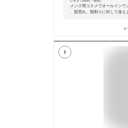
レオタン(60代・男性)
メンズ用コスメでオールインワ
、肌荒れ、髭剃りに対して使え
全
2