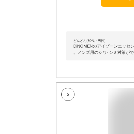
どんどん(50代・男性)
DiNOMENのアイゾーンエッ
。メンズ用のシワ･シミ対策がで
5