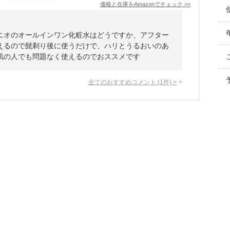
価格と在庫を
Amazon
でチェック
>>
ニオのオールインワン化粧水はどうですか、アフター
えるので髭剃り後に使うだけで、ハリとうるおいのあ
肌の人でも問題なく使えるのでおススメです
全てのおすすめコメント
(
1
件)
>