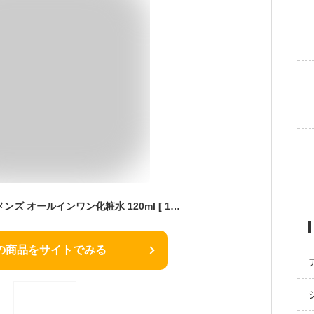
BOTANIO ボタニオ メンズ オールインワン化粧水 120ml [ 1本6役 化粧水 美容液 乳液 クリーム パック アフターシェーブ ローション ] 保湿 メンズ スキンケア 無香料
の商品をサイトでみる