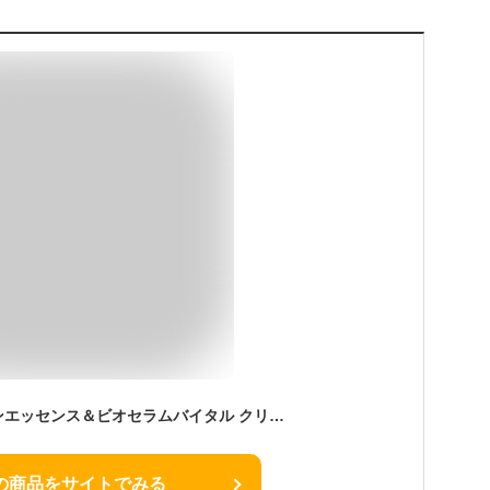
DiNOMEN アイゾーンエッセンス＆ビオセラムバイタル クリーム 男性 化粧品 メンズ コスメ スキンケア 目元 美容液 エイジングケア セット リフトアップ 保湿 しみ しわ たるみ 乾燥肌 脂性肌 父の日
の商品をサイトでみる