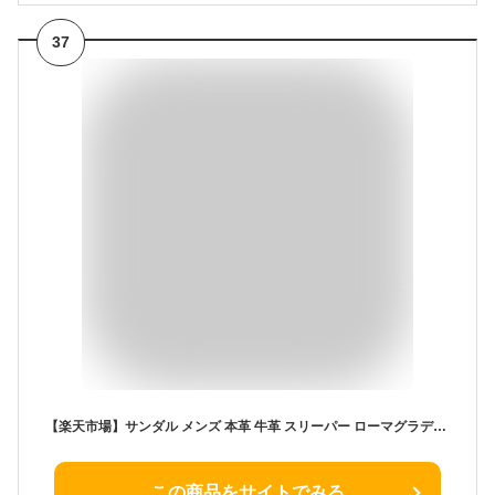
37
【楽天市場】サンダル メンズ 本革 牛革 スリーパー ローマグラディエーター ビーチサンダル 春 夏 2way 滑り止め フラット スポーツ 軽い 履きやすい 歩きやすい おしゃれ 蒸れない 涼しい 旅行 疲れない カジュアル アウトドア 【一部即納】【在庫一掃】 aaa：華盛通商
この商品をサイトでみる