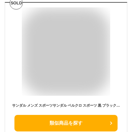
SOLD
サンダル メンズ スポーツサンダル ベルクロ スポーツ 黒 ブラック グレー 厚底 エアークッション マジックテープ 痛くない おしゃれ 日常 歩きやすい 室内 スポサン 夏 ビーチ アウトドア 旅行 海 男性 実用的 通気性 送料無料 UC-324
類似商品を探す