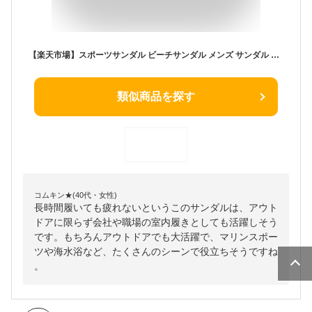
【楽天市場】スポーツサンダル ビーチサンダル メンズ サンダル アウトドア 滑り止め 夏 ビーチ英字 アウトドア ファッション 厚底 歩きやすい 疲れない 男性用 ローマ靴：ファッション春
類似商品を探す
コムキン★(40代・女性)
長時間履いても疲れないというこのサンダルは、アウト
ドアに限らず会社や職場の室内履きとしても活躍しそう
です。もちろんアウトドアでも大活躍で、マリンスポー
ツや海水浴など、たくさんのシーンで役立ちそうですね
。