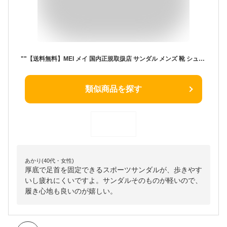
""【送料無料】MEI メイ 国内正規取扱店 サンダル メンズ 靴 シューズ SANDAL リサイクル ナイロンテープ スポーツサンダル 軽量 厚底 スポーツ アウトドア キャンプ 旅行 カジュアル タウンユース 夏 海 海水浴 川遊び プール S M L ブラック 黒 夏 2021【あす楽対応】
類似商品を探す
あかり(40代・女性)
厚底で足首を固定できるスポーツサンダルが、歩きやす
いし疲れにくいですよ。サンダルそのものが軽いので、
履き心地も良いのが嬉しい。