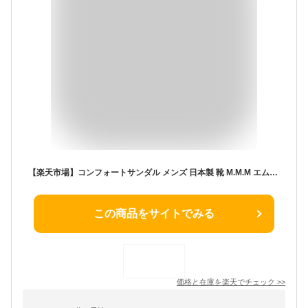
【楽天市場】コンフォートサンダル メンズ 日本製 靴 M.M.M エムスリー 黒 茶 ブラック サンダル 歩きやすい 疲れにくい ぺたんこ カジュアル シンプル かっこいい 大人 紳士 オフィス ギフト プレゼント 95 92：靴のニシムラ
この商品をサイトでみる
価格と在庫を
楽天
でチェック
>>