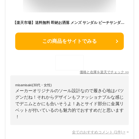
【楽天市場】送料無料 即納お洒落 メンズ サンダル ビーチサンダル 男女兼用 軽量サンダル 疲れない 疲れにくい通気性 履き心地 アウトドア 室内 スリーパー 歩きやすい アウトレット 大人気 レディース プレゼント gift送料無料：chairsking
この商品をサイトでみる
価格と在庫を
楽天
でチェック
>>
misamisaki(30代・女性)
メーカーオリジナルのソール設計なので履き心地はバツ
グンだね！それからデザインもファッショナブルな感じ
でデニムとかにも合いそうよ！あとサイド部分に金属リ
ベットが付いているのも魅力的でおすすめだと思います
！
全てのおすすめコメント
(
1
件)
>