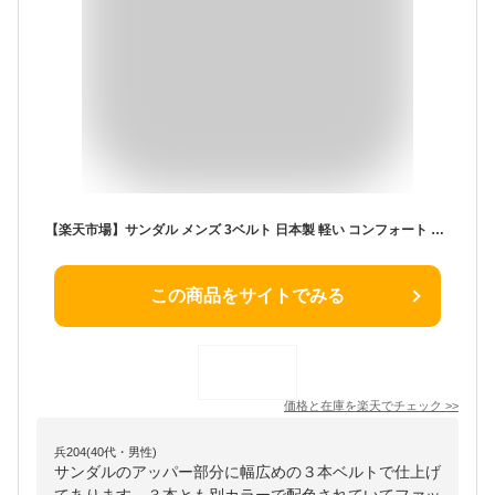
【楽天市場】サンダル メンズ 3ベルト 日本製 軽い コンフォート EVAソール MTRC21C3 trico トリコ | おしゃれ かっこいい 軽量 夏 ぺたんこ クッション 痛くない 歩きやすい 疲れない オフィス 玄関 黒：リゲッタカヌー専門店 Canoe trico
この商品をサイトでみる
価格と在庫を
楽天
でチェック
>>
兵204(40代・男性)
サンダルのアッパー部分に幅広めの３本ベルトで仕上げ