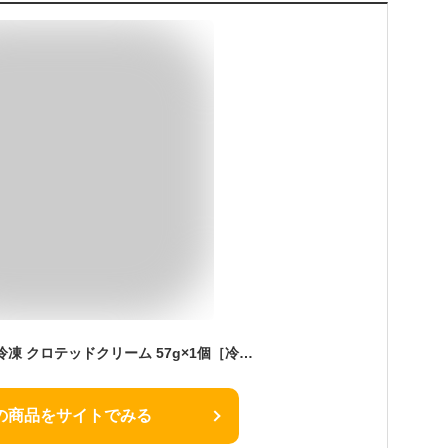
ランゲージファーム 冷凍 クロテッドクリーム 57g×1個［冷凍のみ］イギリス デヴォンシャー【3〜4営業日以内に出荷】[D10][R]
の商品をサイトでみる