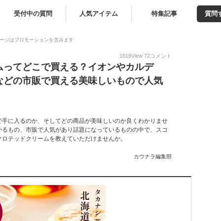
受付中の質問
人気アイテム
特集記事
質問
ージはプロモーションを含みます
1618
View
72
コメント
ムってどこで買える？イオンやカルデ
などの市販で買える美味しいもので人気
で手に入るのか、そしてどの商品が美味しいのか良くわかりませ
かるもの、市販で人気があり話題になっているものの中で、スコ
クロテッドクリームを教えていただけませんか。
カウナラ編集部