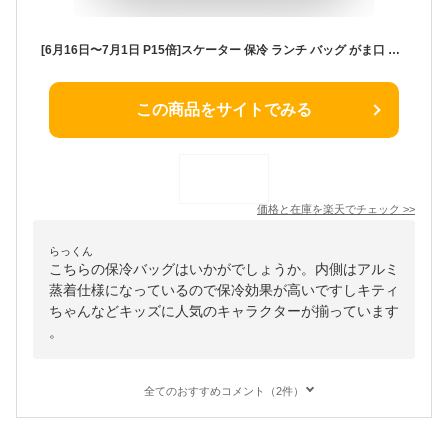
[6月16日〜7月1日 P15倍]スケーター 保冷 ランチ バッグ がま口 子供弁当箱用 お弁当 かばん 小さめ skater KGA0 サンリオ【ランチバック 保冷バッグ アルミ蒸着 広口 男の子 女の子】
この商品をサイトでみる
価格と在庫を
楽天
でチェック
>>
らっくん
こちらの保冷バッグはいかがでしょうか。内側はアルミ
蒸着仕様になっているので保冷効果が高いですしキティ
ちゃんなどキッズに人気のキャラクターが揃っています
。
全てのおすすめコメント（2件）