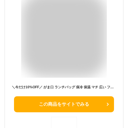
＼今だけ10%OFF／ がま口 ランチバッグ 保冷 保温 マチ 広い ファスナー メッシュポケット付き ランチトートバッグ お弁当かばん お弁当 保冷バッグ 子供 手提げ 保温バッグ かわいい キャラクター KGA1
この商品をサイトでみる