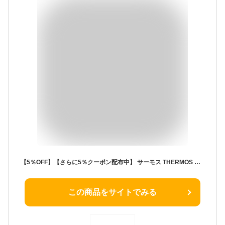
【5％OFF】【さらに5％クーポン配布中】 サーモス THERMOS 保冷ランチバッグ 2L RFC-002 保冷バッグ 正規品 保冷 4層断熱構造 お弁当袋 ポーチ カバー ランチバッグ おしゃれ 男子 女子 子供 キッズ 送料無料 ディズニー ミニーマウス ミッフィー
この商品をサイトでみる