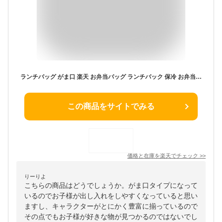
ランチバッグ がま口 楽天 お弁当バッグ ランチバック 保冷 お弁当袋 保温 保冷バッグ 小さめ ランチトート がま口バッグ 子ども用 がまぐち かわいい おしゃれ 子供 キッズ 女の子 男の子 保育園 幼稚園 KGA0 スケーター SKATER キッチン用品
この商品をサイトでみる
価格と在庫を
楽天
でチェック
>>
りーりよ
こちらの商品はどうでしょうか。がま口タイプになって
いるのでお子様が出し入れをしやすくなっていると思い
ますし、キャラクターがとにかく豊富に揃っているので
その点でもお子様が好きな物が見つかるのではないでし