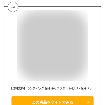
13
【送料無料】 ランチバッグ 保冷 キャラクター かわいい 保冷バッグ KGA1 がま口型 ワイヤー バッグ ランチ お弁当かばん 弁当箱 弁当袋 保温 お弁当バッグ 通勤 通学 通塾 キッチン ジブリ ポケモン サンリオ スヌーピー マインクラフト ムーミン 北欧 おしゃれ 素敵
この商品をサイトでみる