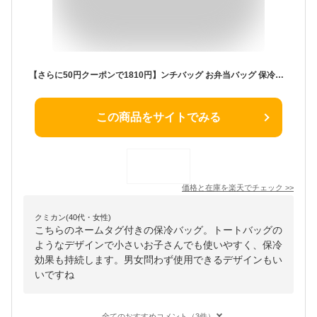
【さらに50円クーポンで1810円】ンチバッグ お弁当バッグ 保冷バッグ お弁当 ランチバック 保温 保冷ランチバッグ お弁当 バッグ お弁当袋 トートバッグ ネームタグ付き 男の子 女の子 キッズ 子供 大人 入園 入学 入学準備 入園準備 旅行 小学生 新学期
この商品をサイトでみる
価格と在庫を
楽天
でチェック
>>
クミカン(40代・女性)
こちらのネームタグ付きの保冷バッグ。トートバッグの
ようなデザインで小さいお子さんでも使いやすく、保冷
効果も持続します。男女問わず使用できるデザインもい
いですね
全てのおすすめコメント（3件）