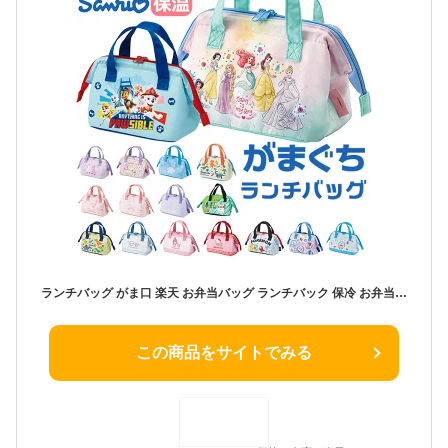
ランチバッグ がま口 楽天 お弁当バッグ ランチバック 保冷 お弁当袋 保温 保冷バッグ 小さめ ランチトート がま口バッグ 子ども用 がまぐち かわいい おしゃれ 子供 キッズ 女の子 男の子 保育園 幼稚園 KGA0 スケーター SKATER キッチン用品
この商品をサイトでみる