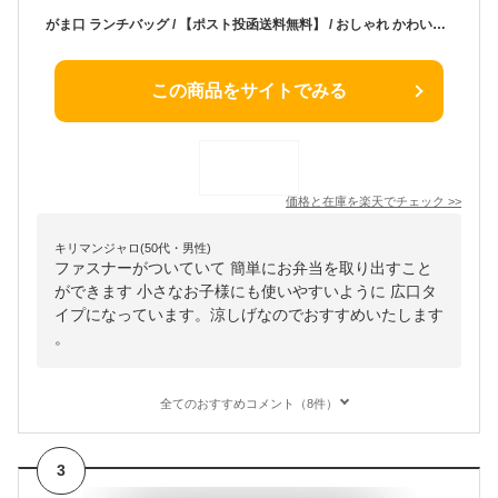
がま口 ランチバッグ / 【ポスト投函送料無料】 / おしゃれ かわいい 保冷バッグ お弁当箱 収納袋 お弁当袋 手さげ ファスナー付き 大人用 女子 子供用遠足 幼稚園 保育園 スケーター
この商品をサイトでみる
価格と在庫を
楽天
でチェック
>>
キリマンジャロ(50代・男性)
ファスナーがついていて 簡単にお弁当を取り出すこと
ができます 小さなお子様にも使いやすいように 広口タ
イプになっています。涼しげなのでおすすめいたします
。
全てのおすすめコメント（8件）
3