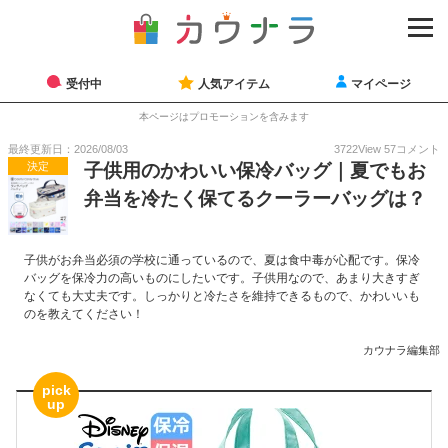
受付中
人気アイテム
マイページ
本ページはプロモーションを含みます
最終更新日：2026/08/03
3722
View
57
コメント
決定
子供用のかわいい保冷バッグ｜夏でもお
弁当を冷たく保てるクーラーバッグは？
子供がお弁当必須の学校に通っているので、夏は食中毒が心配です。保冷
バッグを保冷力の高いものにしたいです。子供用なので、あまり大きすぎ
なくても大丈夫です。しっかりと冷たさを維持できるもので、かわいいも
のを教えてください！
カウナラ編集部
pick
up