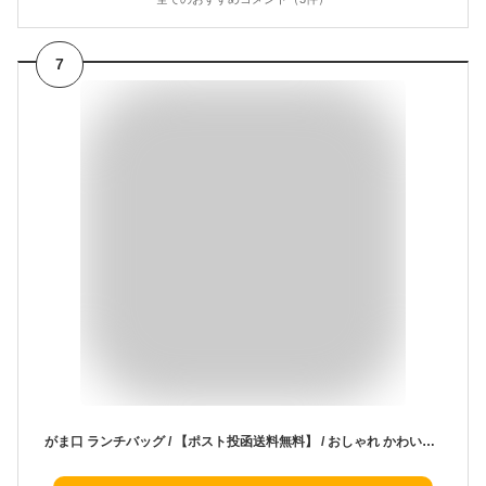
7
がま口 ランチバッグ / 【ポスト投函送料無料】 / おしゃれ かわいい 保冷バッグ お弁当箱 収納袋 お弁当袋 手さげ ファスナー付き 大人用 女子 子供用 幼稚園 保育園 スケーター