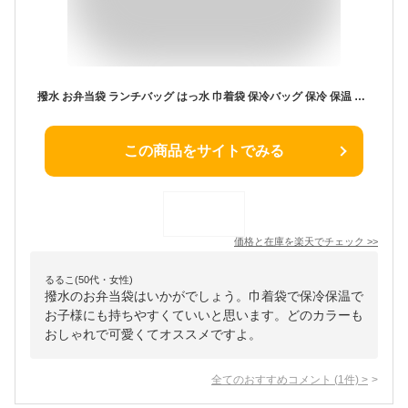
撥水 お弁当袋 ランチバッグ はっ水 巾着袋 保冷バッグ 保冷 保温 持ち手付き おしゃれ 通勤 通学 軽量 お弁当 幼稚園 保育園 小学生 中学生 高校生 シンプル 子ども キッズ 大人 レディース メンズ 学校 巾着 かわいい ペットボトル アルミシート dz177
この商品をサイトでみる
価格と在庫を
楽天
でチェック
>>
るるこ(50代・女性)
撥水のお弁当袋はいかがでしょう。巾着袋で保冷保温で
お子様にも持ちやすくていいと思います。どのカラーも
おしゃれで可愛くてオススメですよ。
全てのおすすめコメント
(
1
件)
>