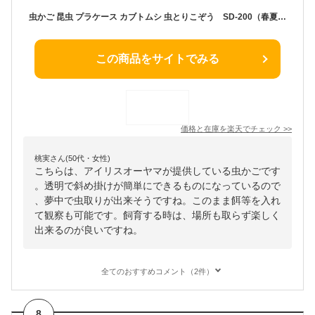
虫かご 昆虫 プラケース カブトムシ 虫とりこぞう SD-200（春夏物・用 ）【アイリスオーヤマ】（虫取り網と一緒に・Eむしとりあみと一緒に・飼育・蝉セミ・蝶 ちょうちょ・カブトム・シクワガタなど・）
この商品をサイトでみる
価格と在庫を
楽天
でチェック
>>
桃実さん(50代・女性)
こちらは、アイリスオーヤマが提供している虫かごです
。透明で斜め掛けが簡単にできるものになっているので
、夢中で虫取りが出来そうですね。このまま餌等を入れ
て観察も可能です。飼育する時は、場所も取らず楽しく
出来るのが良いですね。
全てのおすすめコメント（2件）
8