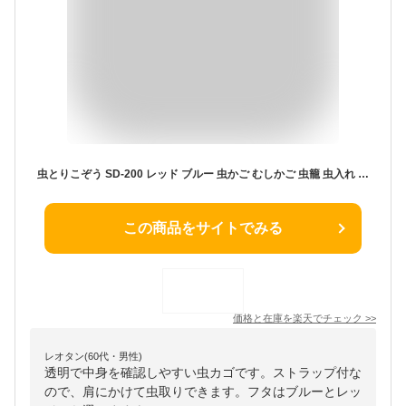
虫とりこぞう SD-200 レッド ブルー 虫かご むしかご 虫籠 虫入れ カブトムシ クワガタ 昆虫採取 夏休み 自由研究 飼育観察 アイリスオーヤマ Pet館 ペット館 楽天
この商品をサイトでみる
価格と在庫を
楽天
でチェック
>>
レオタン(60代・男性)
透明で中身を確認しやすい虫カゴです。ストラップ付な
ので、肩にかけて虫取りできます。フタはブルーとレッ