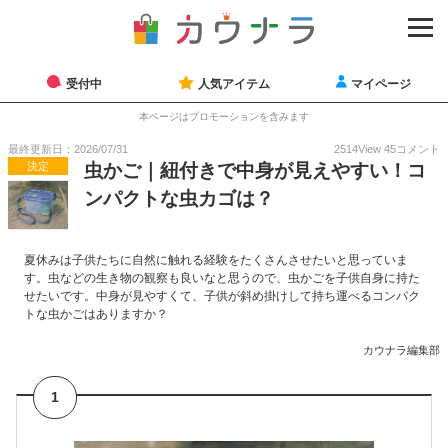
受付中
人気アイテム
マイページ
本ページはプロモーションを含みます
最終更新日：2026/07/31
2514
View
45
コメント
決定
虫かご｜紐付きで中身が見えやすい！コ
ンパクトな虫カゴは？
夏休みは子供たちに自然に触れる経験をたくさんさせたいと思っていま
す。虫などの生き物の観察も良いなと思うので、虫かごを子供自身に持た
せたいです。中身が見やすくて、子供が斜め掛けして持ち運べるコンパク
トな虫かごはありますか？
カウナラ編集部
1