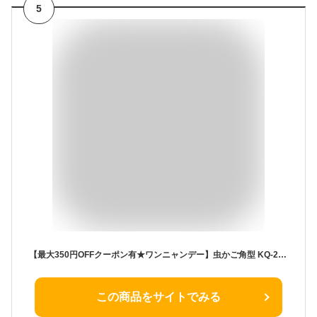
5
【最大350円OFFクーポン有★ワンニャンデー】虫かご角型 KQ-210 クリアブルー クリアグリーン 虫かご むしかご 虫籠 虫入れ カブトムシ クワガタ 昆虫採取 夏休み 自由研究 飼育観察 アイリスオーヤマ Pet館 ペット館 楽天
この商品をサイトでみる