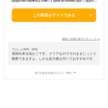
【全品POINT5倍★6/22 20時～】(pont du monde) 虫かご 昆虫ケース 昆虫飼育ケース 昆虫観察セット ひも ピン 拡大鏡付き (クリア 黄青赤)
この商品をサイトでみる
価格と在庫を
楽天
でチェック
>>
でぶしょ(40代・女性)
肩掛出来る虫かごです。クリアなのでそのままじっくり
観察できますよ。しかも拡大鏡も付いておすすめです。
全てのおすすめコメント（4件）