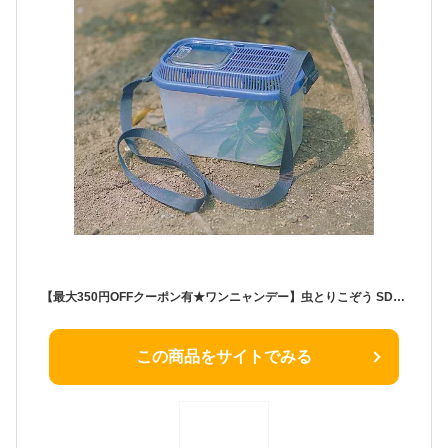
【最大350円OFFクーポン有★ワンニャンデー】虫とりこぞう SD-200 レッド ブルー 虫かご むしかご 虫籠 虫入れ カブトムシ クワガタ 昆虫採取 夏休み 自由研究 飼育観察 アイリスオーヤマ Pet館 ペット館 楽天
この商品をサイトでみる