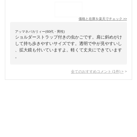
価格と在庫を
楽天
でチェック
>>
アッマネバカリィー(60代・男性)
ショルダーストラップ付きの虫かごです。肩に斜めがけ
して持ち歩きやすいサイズです。透明で中が見やすいし
、拡大鏡も付いていますよ。軽くて丈夫にできています
。
全てのおすすめコメント
(
1
件)
>