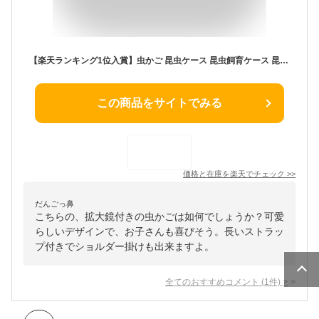
【楽天ランキング1位入賞】虫かご 昆虫ケース 昆虫飼育ケース 昆虫観察セット ひも ピン 拡大鏡付き クリア 黄緑青( クリア 緑青)
この商品をサイトでみる
価格と在庫を
楽天
でチェック
>>
だんごっ鼻
こちらの、拡大鏡付きの虫かごは如何でしょうか？可愛
らしいデザインで、お子さんも喜びそう。長いストラッ
プ付きでショルダー掛けも出来ますよ。
全てのおすすめコメント
(
1
件)
>