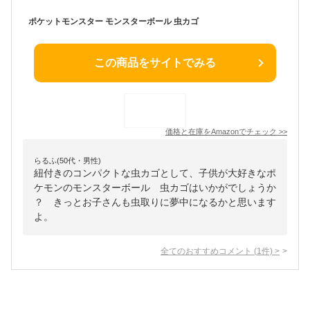
ポケットモンスター モンスターボール 虫カゴ
この商品をサイトでみる
価格と在庫を
Amazon
でチェック
>>
らるふ(50代・男性)
紐付きのコンパクトな虫カゴとして、子供が大好きなポ
ケモンのモンスターボール 虫カゴはいかがでしょうか
？ きっとお子さんも虫取りに夢中になるかと思います
よ。
全てのおすすめコメント
(
1
件)
>