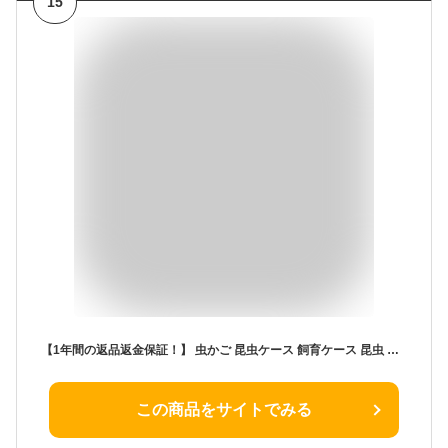
15
【1年間の返品返金保証！】 虫かご 昆虫ケース 飼育ケース 昆虫 観察 むしとり 昆虫ケージ 観察ケース 昆虫採集 飼育観察 虫篭 おしゃれ カブトムシ クワガタ ちょうちょう 魚 虫取り網 セミ 子ども キッズ 夏休み 自由研究 拡大鏡 ピンセット あみ 紐付き プレゼント
この商品をサイトでみる