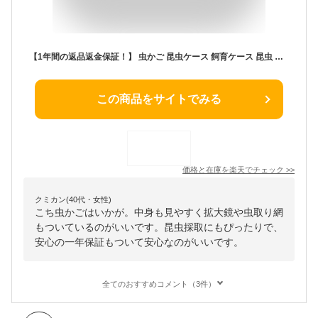
【1年間の返品返金保証！】 虫かご 昆虫ケース 飼育ケース 昆虫 観察 むしとり 昆虫ケージ 観察ケース 昆虫採集 飼育観察 虫篭 おしゃれ カブトムシ クワガタ ちょうちょう 魚 虫取り網 セミ 子ども キッズ 夏休み 自由研究 拡大鏡 ピンセット あみ 紐付き プレゼント
この商品をサイトでみる
価格と在庫を
楽天
でチェック
>>
クミカン(40代・女性)
こち虫かごはいかが。中身も見やすく拡大鏡や虫取り網
もついているのがいいです。昆虫採取にもぴったりで、
安心の一年保証もついて安心なのがいいです。
全てのおすすめコメント（3件）