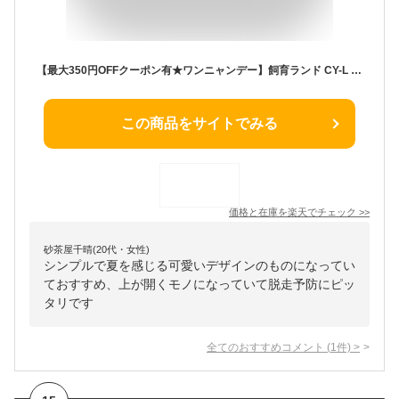
【最大350円OFFクーポン有★ワンニャンデー】飼育ランド CY-L パールブルー ブラック 虫かご むしかご 虫籠 虫入れ カブトムシ クワガタ 昆虫採取 夏休み 自由研究 飼育観察 アイリスオーヤマ Pet館 ペット館 楽天【T1028】
この商品をサイトでみる
価格と在庫を
楽天
でチェック
>>
砂茶屋千晴(20代・女性)
シンプルで夏を感じる可愛いデザインのものになってい
ておすすめ、上が開くモノになっていて脱走予防にピッ
タリです
全てのおすすめコメント
(
1
件)
>