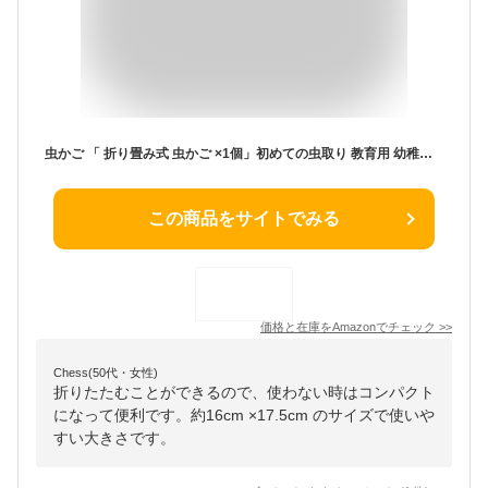
虫かご 「 折り畳み式 虫かご ×1個」初めての虫取り 教育用 幼稚園児 小学生 子供 【 サイズ 直径 16cm 高さ17.5㎝ 】コンパクト 収納 軽量 ポリエステル メッシュ 虫取り 昆虫ネット 虫網 昆虫採集 昆虫飼育 魚取り アミ 夏休み アウトドア 公園 山 川 バッタ カマキリ 蝶々 魚 アーテック
この商品をサイトでみる
価格と在庫を
Amazon
でチェック
>>
Chess(50代・女性)
折りたたむことができるので、使わない時はコンパクト
になって便利です。約16cm ×17.5cm のサイズで使いや
すい大きさです。