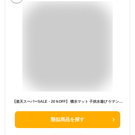
【楽天スーパーSALE・20％OFF】 噴水マット 子供水遊び ケテン 170CM直径 噴水プール ビーチマット ビニールプール 海洋動物噴水プール 夏の日 庭 家庭用 親子芝生遊び キッズ外遊び クジラ 恐竜柄 プールマット 夏対策
類似商品を探す