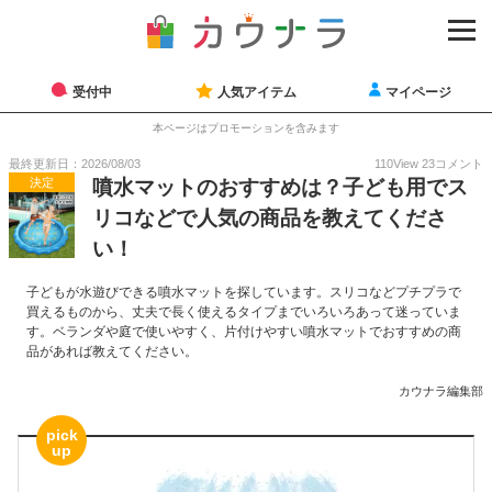
受付中
人気アイテム
マイページ
本ページはプロモーションを含みます
最終更新日：2026/08/03
110
View
23
コメント
決定
噴水マットのおすすめは？子ども用でス
リコなどで人気の商品を教えてくださ
い！
子どもが水遊びできる噴水マットを探しています。スリコなどプチプラで
買えるものから、丈夫で長く使えるタイプまでいろいろあって迷っていま
す。ベランダや庭で使いやすく、片付けやすい噴水マットでおすすめの商
品があれば教えてください。
カウナラ編集部
pick
up