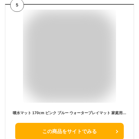
5
噴水マット 170cm ピンク ブルー ウォータープレイマット 家庭用 プール ビニール 噴水 スプリンクラー 水遊び 子供 子ども 野外 屋外 家庭 夏 散水 楽しい シャワー アウトドア おもちゃ シャワー マット ワンちゃん 屋外用【到着後レビューを書いて保証期間30日に！】
この商品をサイトでみる