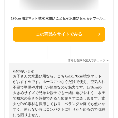
170cm 噴水マット 噴水 水遊び こども用 水遊び おもちゃ プール 噴水 噴水プール プレイマット 子供 噴水おもちゃ プール 子供用 幼児用 キッズ 水遊び 親子遊び プールマット アウトドア噴水池 家族用 芝生遊び 庭の中に遊び
この商品をサイトでみる
価格と在庫を
楽天
でチェック
>>
kk5(40代・男性)
お子さんの水遊び用なら、こちらの170cm噴水マット
がおすすめです。ホースにつなぐだけで使え、空気入れ
不要で準備や片付けが簡単なのが魅力です。170cmの
大きめサイズで兄弟や親子でも一緒に遊びやすく、水圧
で噴水の高さを調整できるため飽きずに楽しめます。丈
夫なPVC素材を採用しており、ベランダや庭でも使いや
すく、使わない時はコンパクトに折りたためるので収納
にも困りません。