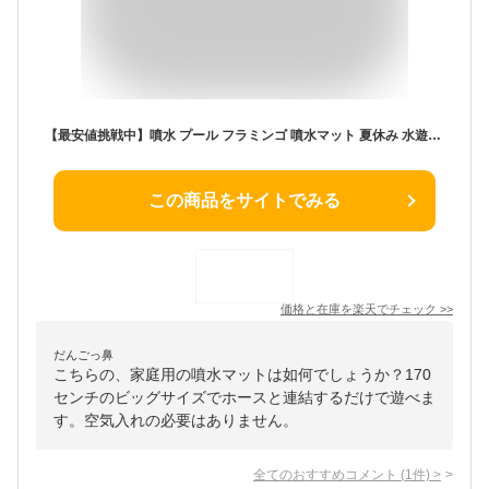
【最安値挑戦中】噴水 プール フラミンゴ 噴水マット 夏休み 水遊び 170cm スプラッシュマット スプラッシュプール 家庭用 キッズ 子ども 犬 水遊び 暑さ対策 コンパクト 自宅 庭 空気入れ不要 プレイマット シャワー 幼児 知育 ゴールデンウィーク ネコポス便で発送！
この商品をサイトでみる
価格と在庫を
楽天
でチェック
>>
だんごっ鼻
こちらの、家庭用の噴水マットは如何でしょうか？170
センチのビッグサイズでホースと連結するだけで遊べま
す。空気入れの必要はありません。
全てのおすすめコメント
(
1
件)
>