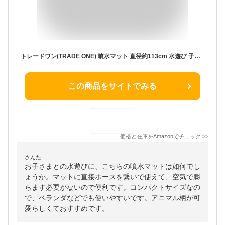
トレードワン(TRADE ONE) 噴水マット 直径約113cm 水遊び 子供用 水圧調整 簡単設置 空気入れ不要 ビニールプール ライトブルー 90076
この商品をサイトでみる
価格と在庫を
Amazon
でチェック
>>
さんた
お子さまとの水遊びに、こちらの噴水マットは如何でし
ょうか。マットに直接ホースを繋いで使えて、空気で膨
らます必要がないので便利です。コンパクトサイズなの
で、ベランダなどでも使いやすいです。アニマル柄が可
愛らしくておすすめです。