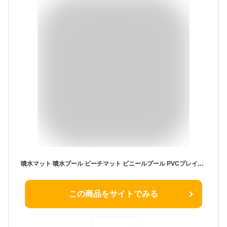
噴水マット 噴水プール ビーチマット ビニールプール PVCプレイマット 夏の日 親子遊び 噴水 おもちゃ アウトドア 大型 家庭用 安全無毒 耐摩擦 夏対応 アウトドア 室内 ビーチ 芝生 庭 滑ること防止 耐高温
この商品をサイトでみる