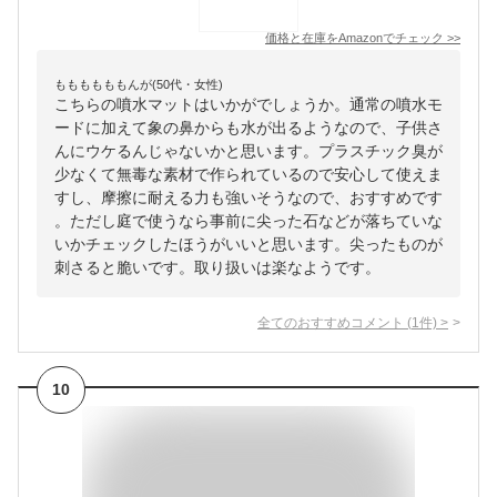
価格と在庫を
Amazon
でチェック
>>
ももももももんが(50代・女性)
こちらの噴水マットはいかがでしょうか。通常の噴水モ
ードに加えて象の鼻からも水が出るようなので、子供さ
んにウケるんじゃないかと思います。プラスチック臭が
少なくて無毒な素材で作られているので安心して使えま
すし、摩擦に耐える力も強いそうなので、おすすめです
。ただし庭で使うなら事前に尖った石などが落ちていな
いかチェックしたほうがいいと思います。尖ったものが
刺さると脆いです。取り扱いは楽なようです。
全てのおすすめコメント
(
1
件)
>
10