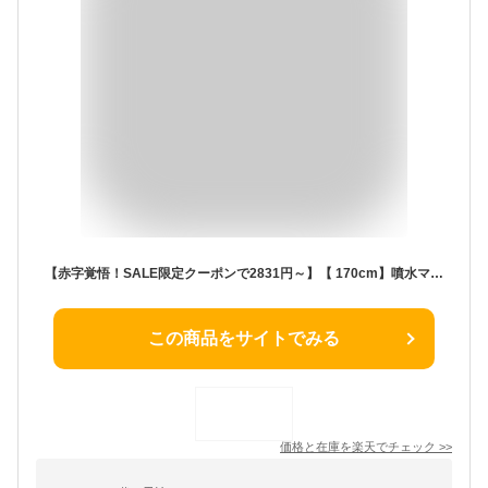
【赤字覚悟！SALE限定クーポンで2831円～】【 170cm】噴水マット ウォーター プレイマット ドーナツ ピザ スイカ アイスクリーム ユニコーン噴水 子供 水遊び 庭 おもちゃ ビニール プール 直径 キッズ 自宅 水遊び 可愛い 芝生 プレゼント ギフト 夏対策品
この商品をサイトでみる
価格と在庫を
楽天
でチェック
>>