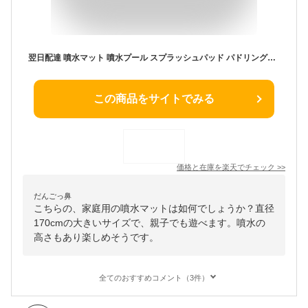
翌日配達 噴水マット 噴水プール スプラッシュパッド パドリングプール170CM直径 ペット プール ビニールプール おもちゃプレイマット 夏の日 子供用 残暑 酷暑 水遊び 親子遊び 家庭用 アウトドア 芝生遊び 誕生日プレゼント
この商品をサイトでみる
価格と在庫を
楽天
でチェック
>>
だんごっ鼻
こちらの、家庭用の噴水マットは如何でしょうか？直径
170cmの大きいサイズで、親子でも遊べます。噴水の
高さもあり楽しめそうです。
全てのおすすめコメント（3件）