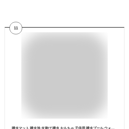
11
噴水マット 噴水池 水遊び 噴水 おもちゃ 子供用 噴水プール ウォーター アウトドア 夏の日 芝生遊び 庭 家庭用 親子芝生遊び 180cm