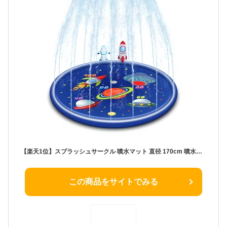
【楽天1位】スプラッシュサークル 噴水マット 直径 170cm 噴水プール 浮き輪 浮き輪マット 子供 プール ビニールプール 水遊び おもちゃ 水しぶきマット プレイマット スプラッシュパッド 噴水 暑さ対策 子供用 犬用 家庭用 庭 芝生遊び 屋外用パッド
この商品をサイトでみる