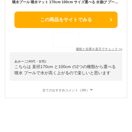
噴水プール 噴水マット 170cm 100cm サイズ選べる 水遊び プールマット おもちゃ ビニールプール ウォーター プレイマット 大きい 子供用 芝生遊び 庭 送料無料
この商品をサイトでみる
価格と在庫を
楽天
でチェック
>>
あみーご(40代・女性)
こちらは 直径170cm と100cm の2つの種類から選べる
噴水 プールで水が高く上がるので楽しいと思います
全てのおすすめコメント（3件）