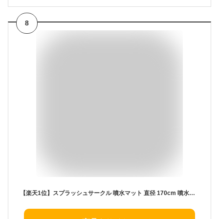
8
【楽天1位】スプラッシュサークル 噴水マット 直径 170cm 噴水プール 浮き輪 浮き輪マット 子供 プール ビニールプール 水遊び おもちゃ 水しぶきマット プレイマット スプラッシュパッド 噴水 暑さ対策 子供用 犬用 家庭用 庭 芝生遊び 屋外用パッド