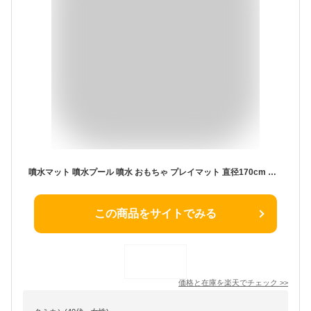
噴水マット 噴水プール 噴水 おもちゃ プレイマット 直径170cm 噴水池 水遊び ウォーター ビニールプール 子ども用 プール用品 夏の日 芝生遊び 親子芝生遊び プールマット 誕生日プレゼント サンシェード 水泳用 玩具 キッズ 温泉/プール/海用【海外通販】
この商品をサイトでみる
価格と在庫を
楽天
でチェック
>>