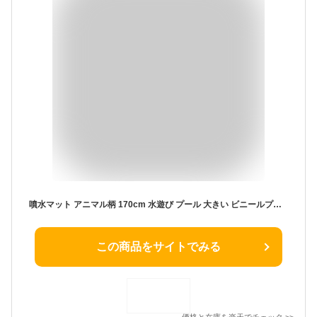
噴水マット アニマル柄 170cm 水遊び プール 大きい ビニールプール 噴水プール 家庭用 親子遊び 子供用 庭 (管理S) 送料無料 【SK19564】
この商品をサイトでみる