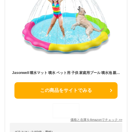
Jasonwell 噴水マット 噴水 ペット用 子供 家庭用プール 噴水池 親子 水遊び おもちゃ 150cm 男の子 女の子 夏対策 芝生遊び お庭プール こども 誕生日プレゼント パーティー 学園祭 お祭り (マルチカラー, S-150cm)
この商品をサイトでみる
価格と在庫を
Amazon
でチェック
>>