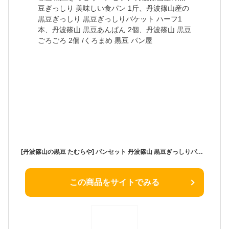
[丹波篠山の黒豆 たむらや] パンセット 丹波篠山 黒豆ぎっしりパンセット 丹波篠山産の黒豆ぎっしり 美味しい食パン 1斤、丹波篠山産の黒豆ぎっしり 黒豆ぎっしりバケット ハーフ1本、丹波篠山 黒豆あんぱん 2個、丹波篠山 黒豆ごろごろ 2個 /くろまめ 黒豆 パン屋
この商品をサイトでみる