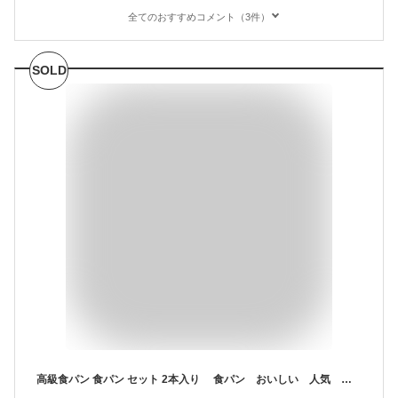
全てのおすすめコメント（3件）
SOLD
高級食パン 食パン セット 2本入り 食パン おいしい 人気 おすすめ 口コミ お取り寄せ 高級 専門店 丹波黒豆 レーズン クルミ チーズ ショコラ 選べる 2本入り お得 丹波のこだわり高級食パン専門店