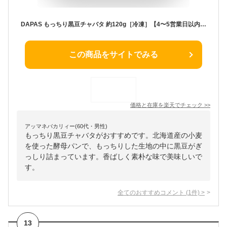
DAPAS もっちり黒豆チャバタ 約120g［冷凍］【4〜5営業日以内に出荷】
この商品をサイトでみる
価格と在庫を
楽天
でチェック
>>
アッマネバカリィー(60代・男性)
もっちり黒豆チャバタがおすすめです。北海道産の小麦
を使った酵母パンで、もっちりした生地の中に黒豆がぎ
っしり詰まっています。香ばしく素朴な味で美味しいで
す。
全てのおすすめコメント
(
1
件)
>
13