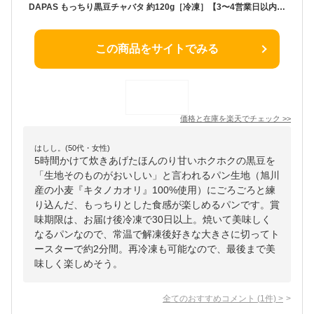
DAPAS もっちり黒豆チャバタ 約120g［冷凍］【3〜4営業日以内に出荷】
この商品をサイトでみる
価格と在庫を
楽天
でチェック
>>
はしし。(50代・女性)
5時間かけて炊きあげたほんのり甘いホクホクの黒豆を
「生地そのものがおいしい」と言われるパン生地（旭川
産の小麦『キタノカオリ』100%使用）にごろごろと練
り込んだ、もっちりとした食感が楽しめるパンです。賞
味期限は、お届け後冷凍で30日以上。焼いて美味しく
なるパンなので、常温で解凍後好きな大きさに切ってト
ースターで約2分間。再冷凍も可能なので、最後まで美
味しく楽しめそう。
全てのおすすめコメント
(
1
件)
>