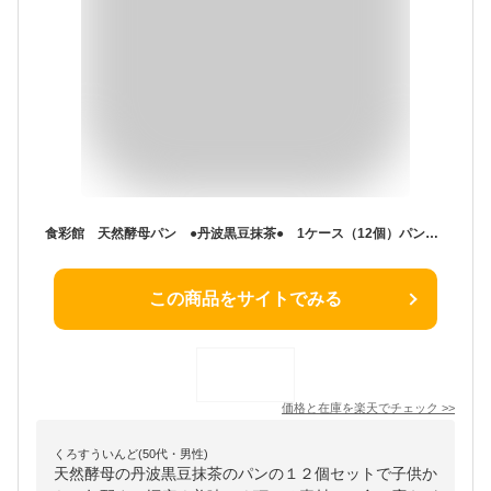
食彩館 天然酵母パン ●丹波黒豆抹茶● 1ケース（12個）パン【送料無料(沖縄・離島除く)】
この商品をサイトでみる
価格と在庫を
楽天
でチェック
>>
くろすういんど(50代・男性)
天然酵母の丹波黒豆抹茶のパンの１２個セットで子供か