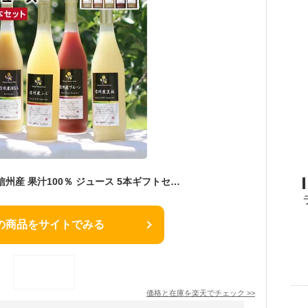
【送料無料】父の日 信州産 果汁100％ ジュース 5本ギフトセット あす楽 国産原料のみ 長野さん | りんごジュース りんご プルーン もも 桃 洋なし 王林 ストレートジュースを含む 内祝 ギフト プレゼント お祝い お礼 出産内祝い 出産祝い お中元 詰め合わせ ジュースセット
の商品をサイトでみる
価格と在庫を
楽天
でチェック
>>