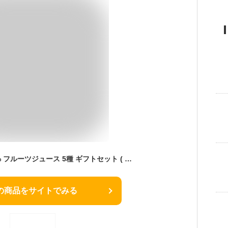
山下屋荘介 果汁100% フルーツジュース 5種 ギフトセット ( 500ml×5本 / 信州産 / 常温 / りんご もも 洋梨 プルーン 王林 ) (ギフト/ 贈り物 ) ジュース 詰め合わせ 飲み比べセット 国産 父の日 ギフト
の商品をサイトでみる