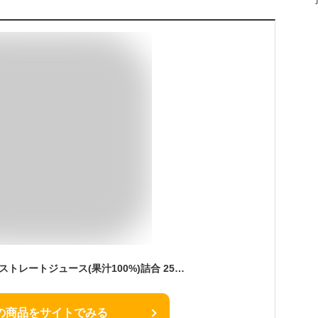
日本橋 千疋屋総本店 ストレートジュース(果汁100%)詰合 250ml 10本入
の商品をサイトでみる