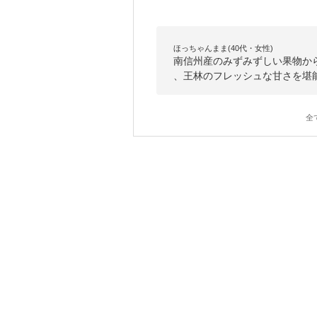
ほっちゃんまま(40代・女性)
南信州産のみずみずしい果物か
、王林のフレッシュな甘さを堪
全