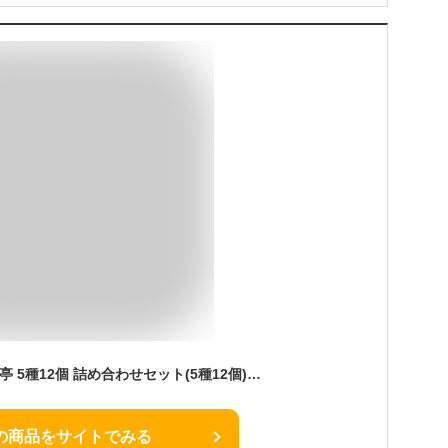
【企画品】DONBURI亭 5種12個 詰め合わせセット(5種12個)[牛丼 中華丼 親子丼 カレー レトルト レンチン]
の商品をサイトでみる