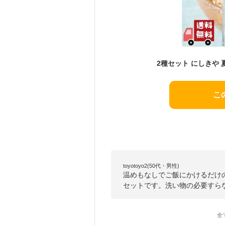
こ
toyotoyo2(50代・男性)
温めもなしでご飯にかけるだけ
セットです。洗い物の必要すら
全