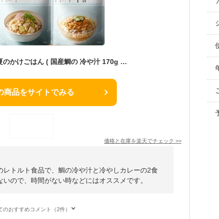
2種セット にしきや 夏のかけごはん ( 国産鯛の 冷や汁 170g ・ トマトと和だしの 冷やし カレー 160g ) レトルト 高級 無添加 化学調味料不使用 宮崎 食べ比べ ギフト プレゼント 暑中見舞い 備蓄 ストック
の商品をサイトでみる
価格と在庫を
楽天
でチェック
>>
のレトルト食品で、鯛の冷や汁と冷やしカレーの2食
ないので、時間がない時などにはオススメです。
てのおすすめコメント（2件）