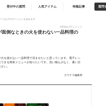
受付中の質問
人気アイテム
特集記事
質問
ージはプロモーションを含みます
64
View
47
コメント
が面倒なときの火を使わない一品料理の
け火を使わない一品料理で済ませたいと思っています。電子レン
足できる簡単メニューが知りたいです。洗い物も少なく、暑い日
ださい。
カウナラ編集部