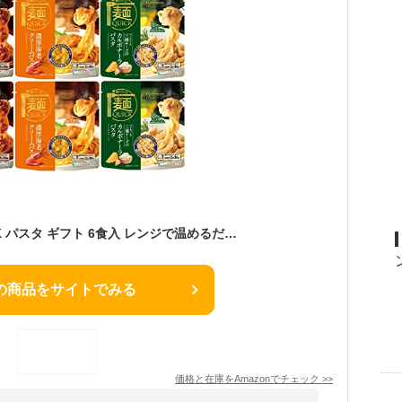
Tablestock 麺QUICK パスタ ギフト 6食入 レンジで温めるだけ! （３種x各２【A】）
の商品をサイトでみる
価格と在庫を
Amazon
でチェック
>>