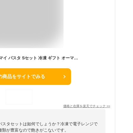
nippn ニップン オーマイ パスタ Sセット 冷凍 ギフト オーマイプレミアム オーマイパスタ 組合せ自由 麺 スパゲティ 簡単 調理 保存食 非常食 レンジ 仕送り プレゼント 詰め合わせ セット 送料無料 ランチ 夕食 昼食 夜食 ボロネーゼ
の商品をサイトでみる
価格と在庫を
楽天
でチェック
>>
パスタセットは如何でしょうか？冷凍で電子レンジで
種類が豊富なので飽きがこないです。