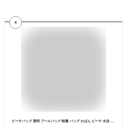
4
ビーチバッグ 透明 プールバッグ 軽量 バッグ かばん ビーチ 水泳 ジム 温泉 旅行 アウトドア用 運動 スポーツ 大容量 クリアーカラーバッグ スイミングバッグ 持ち手バッグ クリアバッグ 収納 防水 ビニールバッグ レディース 女の子 ファッション 水泳バッグ 水着バッグ