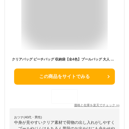
クリアバッグ ビーチバッグ 収納袋【全4色】プールバッグ 大人 クリア トートバッグ 透明 ハンドバッグ クラッチバッグ メッシュバッグ 大容量 大きい マチ アウトドア スポーツ 肩がけバッグ 海 イベント バッグ 鞄 プレゼント レディース 温泉
この商品をサイトでみる
価格と在庫を
楽天
でチェック
>>
おツナ(40代・男性)
中身が見やすいクリア素材で荷物の出し入れがしやすく
、プールやジムはもちろん普段のお出かけにも合わせや