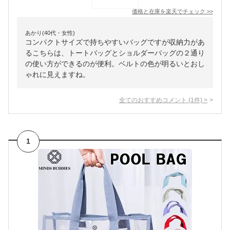
価格と在庫を
楽天
でチェック
>>
あかり(40代・女性)
コンパクトサイズで持ちやすいバッグですが収納力があ
るこちらは、トートバッグとショルダーバッグの２通り
の使い方ができるのが便利。ベルトの色が明るいとおし
ゃれに見えますね。
全てのおすすめコメント
(
1
件)
>
1