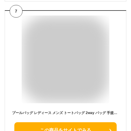
7
プールバッグ レディース メンズ トートバッグ 2way バッグ 手提げ ショルダー 肩掛け プールバック クリアバッグ 大容量 シンプル おしゃれ ビーチバッグ 水泳 スイミング 大人用 おしゃれ 防水 中学生 撥水 ママ 大人 透明 ビニール ジムバッグ
この商品をサイトでみる