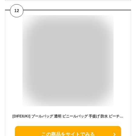
12
[DIFEIUKI] プールバッグ 透明 ビニールバッグ 手提げ 防水 ビーチバッグ おしゃれ スイミングバッグ 着替え収納 温泉/水泳/海水浴/ビーチ/ジム/お風呂/プール 男女兼用 ジッパー式 クリア 水泳用品 40cmx20cmx32cm
この商品をサイトでみる