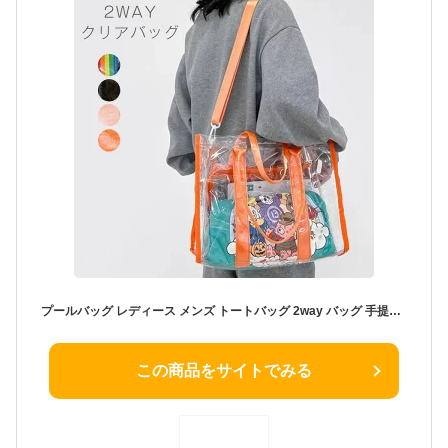
プールバッグ レディース メンズ トートバッグ 2way バッグ 手提げ ショルダー 肩掛け プールバック クリアバッグ 大容量 シンプル おしゃれ ビーチバッグ 水泳 スイミング 大人用 おしゃれ 防水 中学生 撥水 ママ 大人 透明 ビニール ジムバッグ
この商品をサイトでみる