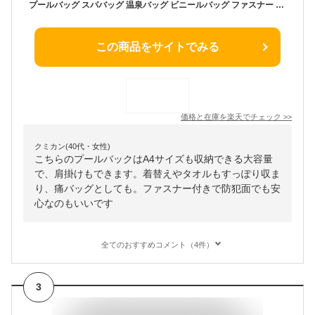
プールバッグ スパバッグ 温泉バッグ ビニールバッグ ファスナー クリアバッグ トート プールバック 大容量 透明バッグ 大人 おしゃれ A4 雨の日 インナーバッグ ビーチバッグ 痛バッグ 男の子 女の子 ここたび COCOTABI
この商品をサイトでみる
価格と在庫を
楽天
でチェック
>>
クミカン(40代・女性)
こちらのプールバックはA4サイズも収納できる大容量
で、肩掛けもできます。着替えやタオルもすっぽり収ま
り、痛バッグとしても。ファスナー付きで防犯面でも安
心なのもいいです
全てのおすすめコメント（4件）
3