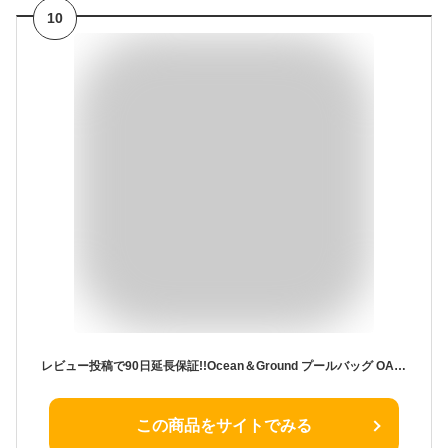
10
レビュー投稿で90日延長保証!!Ocean＆Ground プールバッグ OAHU[キッズ・ジュニア]ビニールバッグ ビーチバッグ トートバッグ 海水浴 スイミング 水泳 体育 子供 男の子 女の子 保育園 幼稚園 小学生 春夏 オーシャンアンドグラウンド 1515801 メール便可
この商品をサイトでみる