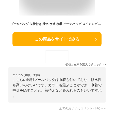
プールバッグ 巾着付き 撥水 水泳 水着 ビーチバッグ スイミング クリア 透明 かばん 保育園 幼稚園 小学校 入園 入学 準備 キッズ 子供
この商品をサイトでみる
価格と在庫を
楽天
でチェック
>>
クミカン(40代・女性)
こちらの透明プールバックは巾着も付いており、撥水性
も高いのがいいです。カラーも選ぶことができ、巾着で
中身を隠すことも。着替えなどを入れるのもいいですね
。
全てのおすすめコメント
(
1
件)
>