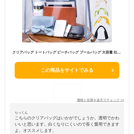
クリアバッグ トートバッグ ビーチバッグ プールバッグ 大容量 社内用バッグ ハンドバッグ お洒落 透明 白くなりにくい クリア シンプル 女 男 キッズ 雨 防水 プレゼント 安 人気 雨 プール 買い物 マチ 温泉 中の物が確認できる《返品交換不可》kw
この商品をサイトでみる
価格と在庫を
楽天
でチェック
>>
らっくん
こちらのクリアバッグはいかがでしょうか。透明でかわ
いいと思います。白くなりにくいので長く愛用できます
よ。オススメします。