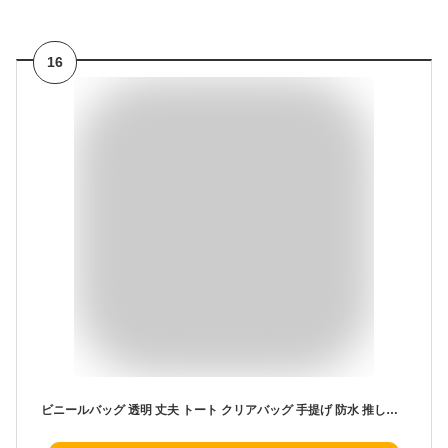
16
ビニールバッグ 透明 丈夫 トート クリアバッグ 手提げ 防水 推し活 痛バッグ プール 大人 LL スクエア ショルダー W40×D15×H40cm 大きめ 仕事用 大容量 MCB-4040