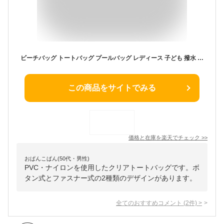
ビーチバッグ トートバッグ プールバッグ レディース 子ども 撥水 水泳 水着 ビーチバッグ 手提げ 水泳バッグ 着替え収納 トイレタリーバッグ 軽量防水 スイミングバッグ メイクバッグ 多用途 スイミング クリア 透明 かばん 大人 女性 男の子 女の子 ビーチ プールバッグ
この商品をサイトでみる
価格と在庫を
楽天
でチェック
>>
おぱんこぱん(50代・男性)
PVC・ナイロンを使用したクリアトートバッグです。ボ
タン式とファスナー式の2種類のデザインがあります。
全てのおすすめコメント
(
2
件)
>