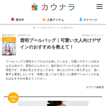
受付中
人気アイテム
マイページ
本ページはプロモーションを含みます
最終更新日：2026/07/19
35
View
27
コメント
決定
透明プールバッグ｜可愛い大人向けデザ
インのおすすめを教えて！
プールバッグで透明タイプのものを探しています。可愛いデザインが好き
な大人向けで、普段のジムやスパ、旅行先のプールでも使いやすいものが
理想です。中身が見えすぎない工夫や、肩にかけやすい持ち手など、使い
勝手も重視したいです。実際に使ってみて良かった透明プールバッグがあ
ればおすすめを教えてください。
カウナラ編集部
pick
up