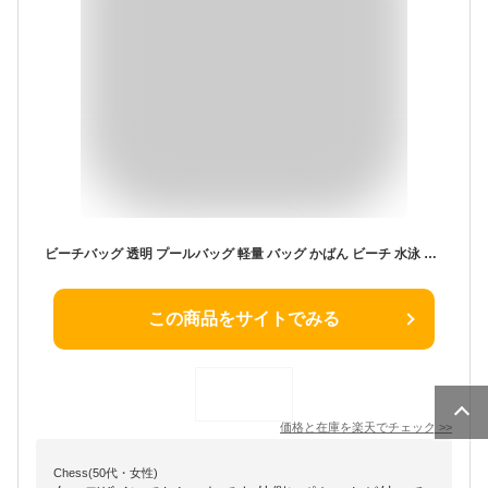
ビーチバッグ 透明 プールバッグ 軽量 バッグ かばん ビーチ 水泳 ジム 温泉 旅行 アウトドア用 運動 スポーツ 大容量 クリアーカラーバッグ スイミングバッグ 手提げバッグ クリアバッグ 収納 防水 ビニールバッグ レディース 女の子 ファッション 水泳バッグ 水着バッグ
この商品をサイトでみる
価格と在庫を
楽天
でチェック
>>
Chess(50代・女性)