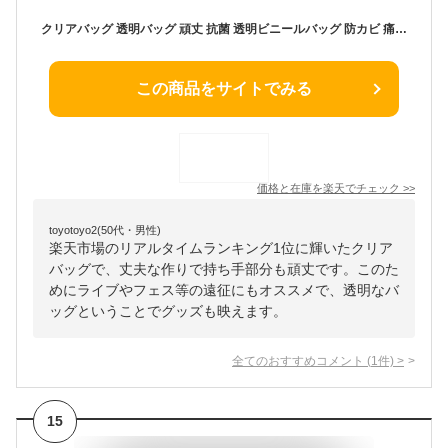
クリアバッグ 透明バッグ 頑丈 抗菌 透明ビニールバッグ 防カビ 痛バッグ 痛バ トートバッグ ツアーバッグ 男女兼用バッグ プールバッグ ビーチバッグ 温泉バッグ セキュリティ 推し活 防水 雨 ビジネスバッグ Mサイズ AA 225-K126-N02
この商品をサイトでみる
価格と在庫を
楽天
でチェック
>>
toyotoyo2(50代・男性)
楽天市場のリアルタイムランキング1位に輝いたクリア
バッグで、丈夫な作りで持ち手部分も頑丈です。このた
めにライブやフェス等の遠征にもオススメで、透明なバ
ッグということでグッズも映えます。
全てのおすすめコメント
(
1
件)
>
15