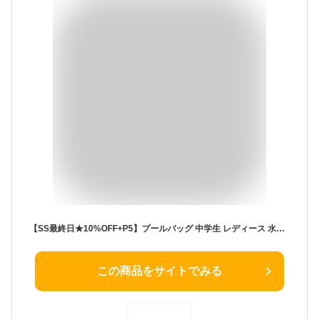
【SS最終日★10%OFF+P5】プールバッグ 中学生 レディース 水着バッグ 旅行 水泳バッグ 中学生 透明バッグ 夏 可愛い ハンドバッグ おしゃれ 夏 透明 スイミング ビニールバッグ 水泳バッグ 防水バッグ 水着 バッグ ビーチ 水遊び オレンジ PVC レディース ジュニア
この商品をサイトでみる