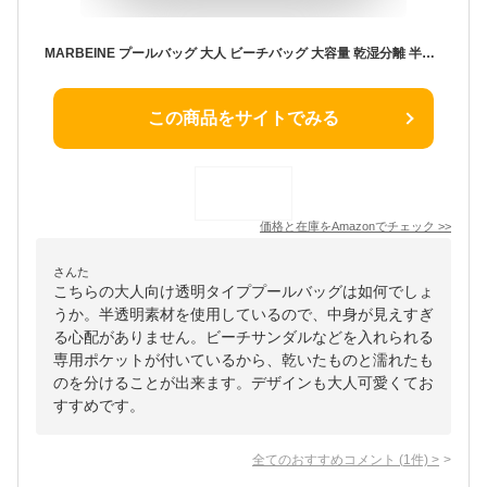
MARBEINE プールバッグ 大人 ビーチバッグ 大容量 乾湿分離 半透明防水 ビニールバック 女の子 水泳バッグ 男の子 ビーチ用バッグ 子供 キッズ プール用バック 手提げバッグ スイミング 温泉 旅行 アウトドア
この商品をサイトでみる
価格と在庫を
Amazon
でチェック
>>
さんた
こちらの大人向け透明タイププールバッグは如何でしょ
うか。半透明素材を使用しているので、中身が見えすぎ
る心配がありません。ビーチサンダルなどを入れられる
専用ポケットが付いているから、乾いたものと濡れたも
のを分けることが出来ます。デザインも大人可愛くてお
すすめです。
全てのおすすめコメント
(
1
件)
>