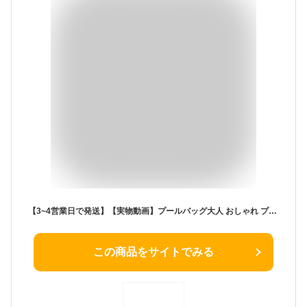
【3~4営業日で発送】【実物動画】プールバッグ大人 おしゃれ プールバッグ 中学生 レディース 水着バッグ 旅行 水泳バッグ 透明バッグ 夏 可愛い ハンドバッグ おしゃれ 夏 スイミング ビニールバッグ 半透明バッグ トートバッグ ビーチ 水遊び PVC ジュニア キッズ 女の子
この商品をサイトでみる