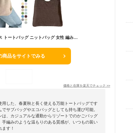
ニット編み レディース トートバッグ ニットバッグ 女性 編みバッグ 春夏秋 大容量 かごバッグ サマーバッグ 肩掛け 軽量 折り畳み エコバッグ 無地 お洒落 通勤 かごバッグ
の商品をサイトでみる
価格と在庫を
楽天
でチェック
>>
使用した、春夏秋と長く使える万能トートバッグです
んでサブバッグやエコバッグとしても持ち運び可能。
ンは、カジュアルな通勤からリゾートでのかごバッグ
。手編みのような温もりのある質感が、いつもの装い
れます！