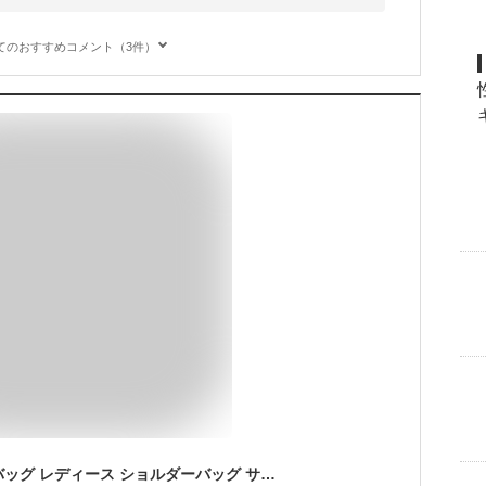
てのおすすめコメント（3件）
【送料無料】トートバッグ レディース ショルダーバッグ サマーバッグ エコバッグ マザーズバッグ ニットバッグ 軽量かばん 大きめ トレンド 通勤 カジュアル 可愛い シンプル ルーズ デイリー