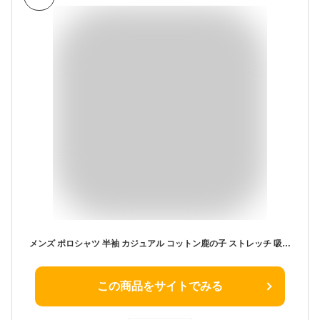
メンズ ポロシャツ 半袖 カジュアル コットン鹿の子 ストレッチ 吸汗速乾 抗菌防臭 ゴルフ 通勤 カジュアル ボタン位置個性刺繍 (JP, アルファベット, L, Tommy Navy) [並行輸入品]
この商品をサイトでみる