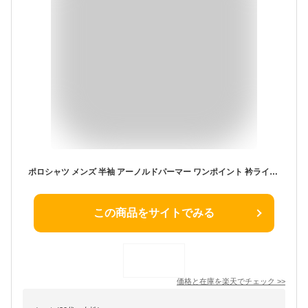
ポロシャツ メンズ 半袖 アーノルドパーマー ワンポイント 衿ライン 夏 鹿の子 涼しい ポロ シャツ カジュアル おしゃれ 半袖シャツ ArnoldPalmer 春夏 トップス カノコ シャツ シンプル 全4色 8051481 ジェネレス
この商品をサイトでみる
価格と在庫を
楽天
でチェック
>>