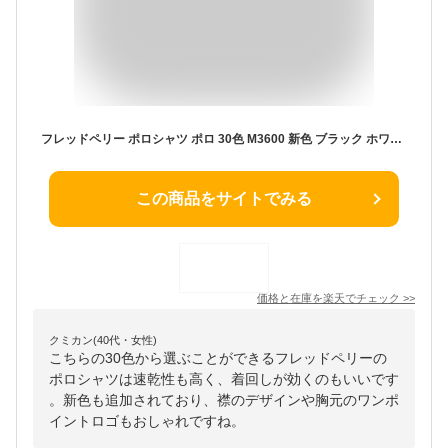
フレッドペリー ポロシャツ ポロ 30色 M3600 新色 ブラック ホワイト ネイビー グリーン ブルー イエロー レッド ブラウン ワインレッド ティップライン 正規販売店 Fred Perry フレッド ペリー ユニセックス メンズ レディース ギフト トラッド 父の日
この商品をサイトでみる
価格と在庫を
楽天
でチェック
>>
クミカン(40代・女性)
こちらの30色から選ぶことができるフレッドペリーの
ポロシャツは速乾性も高く、着回しが効くのもいいです
。新色も追加されており、襟のデザインや胸元のワンポ
イントロゴもおしゃれですね。