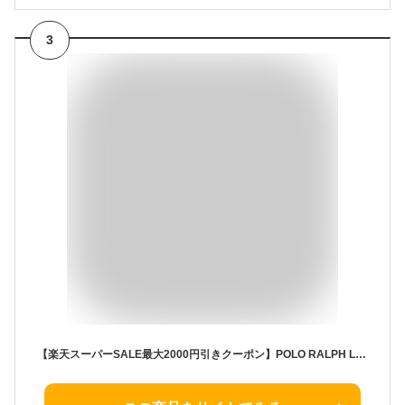
3
【楽天スーパーSALE最大2000円引きクーポン】POLO RALPH LAUREN ポロラルフローレン ポロシャツ 半袖ポロシャツ 603252 ONEPOINT S/S POLO SHIRT ワンポイント 半袖ポロシャツ