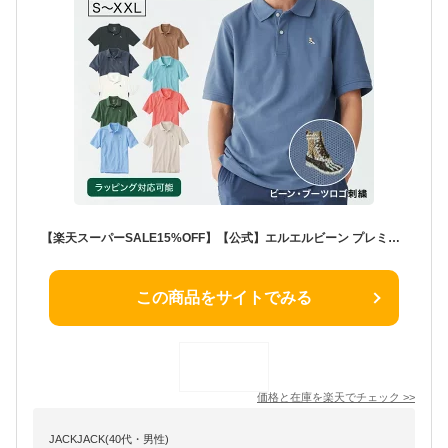
【楽天スーパーSALE15%OFF】【公式】エルエルビーン プレミアム ダブル エル ポロシャツ ビーン ブーツの刺繍入り | メンズ アウトドア ブランド 半袖 防シワ l.l.bean llbean llビーン 半袖ポロシャツ 衿 襟付き ロゴ入り ワンポイント 綿100 コットン トップス
この商品をサイトでみる
価格と在庫を
楽天
でチェック
>>
JACKJACK(40代・男性)