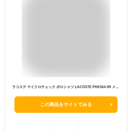
ラコステ マイクロチェック ポロシャツ LACOSTE PH6364-99 メンズ ボタンダウンポロ ビズポロ ビジネス ビジカジ 消臭・速乾・UVカット
この商品をサイトでみる