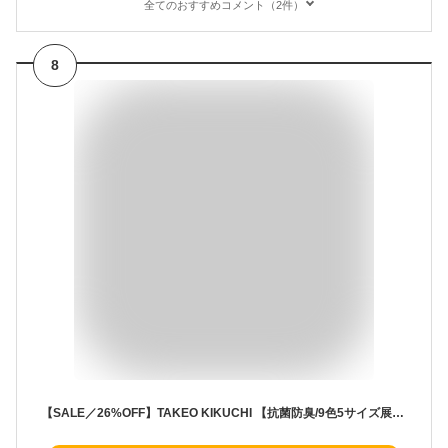
全てのおすすめコメント（2件）
8
【SALE／26%OFF】TAKEO KIKUCHI 【抗菌防臭/9色5サイズ展開】ハニカムメランジ ポロシャツ タケオキクチ トップス ポロシャツ パープル ネイビー ホワイト ベージュ グレー ピンク グリーン ブルー【RBA_E】【送料無料】