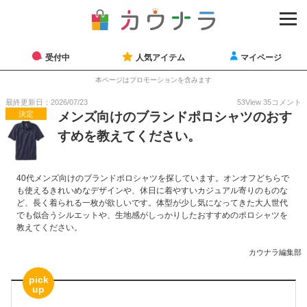
受付中
人気アイテム
マイページ
本ページはプロモーションを含みます
最終更新日：2026/07/23
53
View
35
コメント
決定
メンズ向けのブランドポロシャツのおす
すめを教えてください。
40代メンズ向けのブランドポロシャツを探しています。オンオフどちらで
も使えるきれいめなデザインや、休日に着やすいカジュアル寄りのものな
ど、長く着られる一枚が欲しいです。体型が少し気になってきた大人世代
でも似合うシルエットや、生地感がしっかりしたおすすめのポロシャツを
教えてください。
カウナラ編集部
pick
up