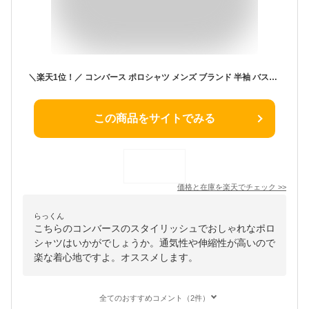
＼楽天1位！／ コンバース ポロシャツ メンズ ブランド 半袖 バスケ 吸汗 速乾 チーム ボタンダウン 立ち襟 黒 白 紺 CONVERSE CB221402 大きいサイズ 有 ゴルフ スポーツウェア トレーニングウェア スポーツ おしゃれ
この商品をサイトでみる
価格と在庫を
楽天
でチェック
>>
らっくん
こちらのコンバースのスタイリッシュでおしゃれなポロ
シャツはいかがでしょうか。通気性や伸縮性が高いので
楽な着心地ですよ。オススメします。
全てのおすすめコメント（2件）