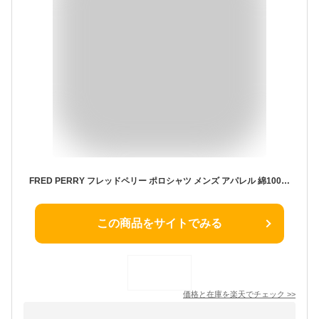
FRED PERRY フレッドペリー ポロシャツ メンズ アパレル 綿100% コットン 無地 おしゃれ ゴルフ 紳士 ビジネス ビジカジ クールビズ 男女兼用 無地 ロゴ ワンポイント ブランド 男性 紳士 プレゼント プチギフト 誕生日プレゼント 彼氏 父 息子 ギフト 記念日
この商品をサイトでみる
価格と在庫を
楽天
でチェック
>>