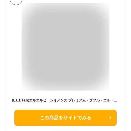
[L.L.Bean(エルエルビーン)] メンズ プレミアム・ダブル・エル・ポロシャツ 半袖 カタディン・ロゴの刺繍入り ジャパン・フィット Mサイズ ブラック Black ０ＵＲＱ４１０００４
この商品をサイトでみる