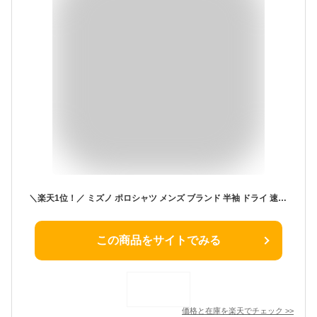
＼楽天1位！／ ミズノ ポロシャツ メンズ ブランド 半袖 ドライ 速乾 立ち襟 ゲームシャツ 黒 白 紺 青 緑 黄色 橙色 赤 桃色 Mizuno 32MA9670 大きいサイズ 有 ゴルフ スポーツウェア トレーニングウェア スポーツ おしゃれ
この商品をサイトでみる
価格と在庫を
楽天
でチェック
>>