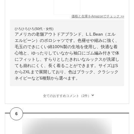
価格と在庫を
Amazon
でチェック
>>
ひろひろひろ(50代・女性)
アメリカの老舗アウトドアブランド、L.L.Bean（エル
エルビーン）のポロシャツです。色褪せや縮みに強く、
毛玉のできにくい綿100%製の生地を使用し、快適な着
心地と、ゆったりしていなから袖口にゴム編み付きで体
にフィットし、すらりとしたきれいなルックスが洗濯し
ても崩れにくく、長く着ることができます。サイズはS
から2XLまで展開しており、色はブラック、クラシック
ネイビーなど6種類から選べます。
全てのおすすめコメント（2件）
6