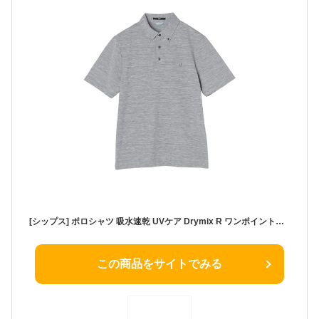
[シップス] ポロシャツ 吸水速乾 UVケア Drymix R ワンポイントロゴ ボタンダウン ポロシャツ メンズ 112200008 グレー2 M
この商品をサイトでみる