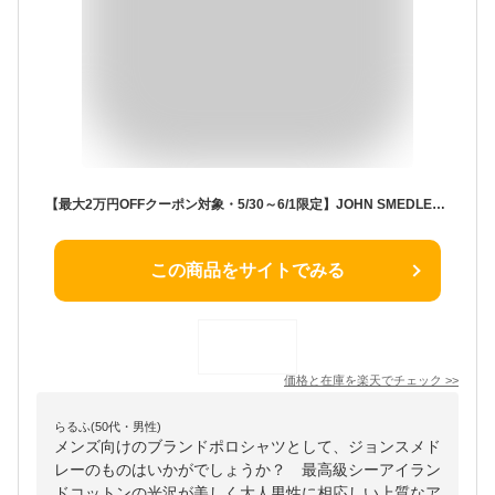
【最大2万円OFFクーポン対象・5/30～6/1限定】JOHN SMEDLEY ジョンスメドレー ポロシャツ RHODES ITALIAN FIT メンズ 半袖 ニット セーター コットン カラー6色
この商品をサイトでみる
価格と在庫を
楽天
でチェック
>>
らるふ(50代・男性)
メンズ向けのブランドポロシャツとして、ジョンスメド
レーのものはいかがでしょうか？ 最高級シーアイラン
ドコットンの光沢が美しく大人男性に相応しい上質なア