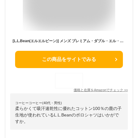
[L.L.Bean(エルエルビーン)] メンズ プレミアム・ダブル・エル・ポロシャツ 半袖 赤のビーン・ブーツの刺繍入り ジャパン・フィット Mサイズ ネイビー Classic Navy １００００３５９１６
この商品をサイトでみる
価格と在庫を
Amazon
でチェック
>>
コーヒーコーヒー(40代・男性)
柔らかくて吸汗速乾性に優れたコットン100％の鹿の子
生地が使われているL.L.Beanのポロシャツはいかがで
すか。