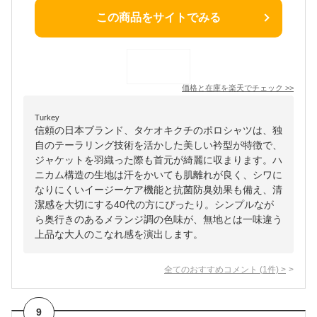
この商品をサイトでみる
価格と在庫を
楽天
でチェック
>>
Turkey
信頼の日本ブランド、タケオキクチのポロシャツは、独
自のテーラリング技術を活かした美しい衿型が特徴で、
ジャケットを羽織った際も首元が綺麗に収まります。ハ
ニカム構造の生地は汗をかいても肌離れが良く、シワに
なりにくいイージーケア機能と抗菌防臭効果も備え、清
潔感を大切にする40代の方にぴったり。シンプルなが
ら奥行きのあるメランジ調の色味が、無地とは一味違う
上品な大人のこなれ感を演出します。
全てのおすすめコメント
(
1
件)
>
9