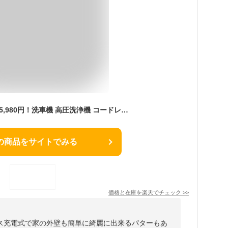
新生活応援6,980円⇒5,980円！洗車機 高圧洗浄機 コードレス 充電式 【8MPa吐出圧&最大噴射距離12m】2026最新モデル 6in1 洗車機 バッテリー式15000mAh パワフル 6段階マルチスプレー マキタバッテリー対応 静音 家庭用マルチツール 洗車掃除高圧洗浄器
の商品をサイトでみる
価格と在庫を
楽天
でチェック
>>
ス充電式で家の外壁も簡単に綺麗に出来るパターもあ