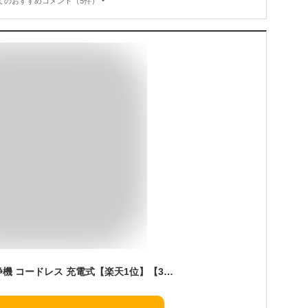
てのおすすめコメント（5件）
【翌日発送】高圧洗浄機 コードレス 充電式【楽天1位】【3段階水圧調整】6段階マルチスプレー 8MPa吐出圧力 強力噴射 高圧クリーナー ハンディ 洗車機 バッテリー残量表示 初心者 自吸式 家庭用 大掃除 ベランダ アウトドア 収納ケース付 持ち運び便利 コスパ最高 SHINPURU