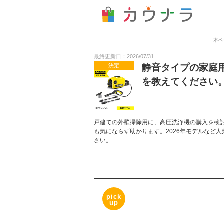
本ペ
最終更新日：2026/07/31
決定
静音タイプの家庭用
を教えてください
戸建ての外壁掃除用に、高圧洗浄機の購入を検
も気にならず助かります。2026年モデルなど
さい。
pick
up