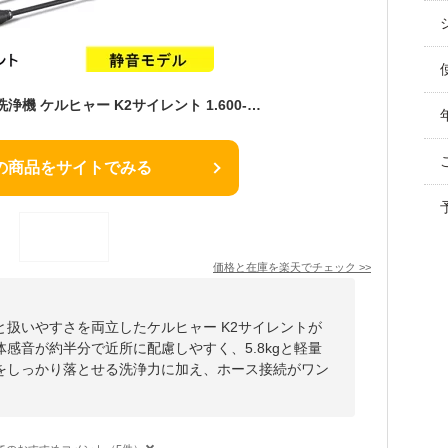
【即納在庫品】 高圧洗浄機 ケルヒャー K2サイレント 1.600-920.0 静音 家庭用 高性能 高圧 洗浄機 洗車 ホイール汚れ 掃除 清掃 洗浄 網戸 窓 浴室 お風呂 ベランダ 玄関 節水 時短 ベンチ ウッドデッキ外壁 家まわり karcher
の商品をサイトでみる
価格と在庫を
楽天
でチェック
>>
扱いやすさを両立したケルヒャー K2サイレントが
感音が約半分で近所に配慮しやすく、5.8kgと軽量
をしっかり落とせる洗浄力に加え、ホース接続がワン