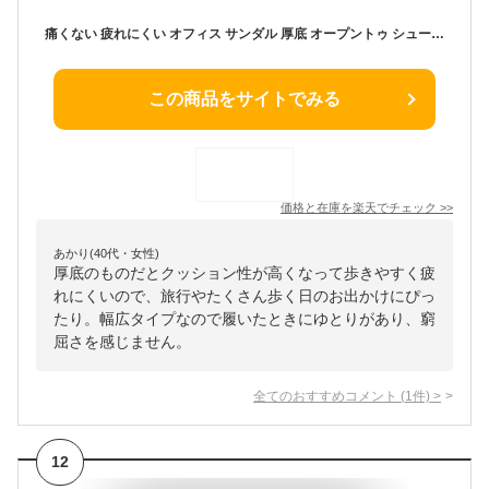
痛くない 疲れにくい オフィス サンダル 厚底 オープントゥ シューズ 美脚 レディース スポサン スニーカーサンダル おしゃれ 通気 厚底サンダル スポーツサンダル 軽量 夏 通気性 ニット レディース コンフォートサンダル 外反母趾 履きやすい 歩きやすい メッシュ生地
この商品をサイトでみる
価格と在庫を
楽天
でチェック
>>
あかり(40代・女性)
厚底のものだとクッション性が高くなって歩きやすく疲
れにくいので、旅行やたくさん歩く日のお出かけにぴっ
たり。幅広タイプなので履いたときにゆとりがあり、窮
屈さを感じません。
全てのおすすめコメント
(
1
件)
>
12