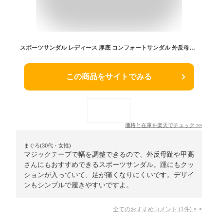
スポーツサンダル レディース 厚底 コンフォートサンダル 外反母趾 インスタ大人気 厚底カジュアルシューズ、外反拇趾 人間工学 軽量設
この商品をサイトでみる
価格と在庫を
楽天
でチェック
>>
まぐろ(30代・女性)
マジックテープで幅を調整できるので、外反母趾や甲高
さんにもおすすめできるスポーツサンダル。踵にもクッ
ションが入っていて、足が痛くなりにくいです。デザイ
ンもシンプルで履きやすいですよ。
全てのおすすめコメント
(
1
件)
>