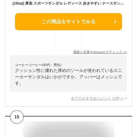
[ziitop] 厚底 スポーツサンダル レディース 歩きやすい ナースサンダル 美脚 スニーカー スリッポン ウォーキング オフィス 軽い ニット 疲れない 滑り止め おしゃれ 人気 御洒落
この商品をサイトでみる
価格と在庫を
Amazon
でチェック
>>
コーヒーコーヒー(40代・男性)
クッション性に優れた厚めのソールが使われているスニ
ーカーサンダルはいかがですか。アッパーはメッシュで
す。
全てのおすすめコメント
(
1
件)
>
15