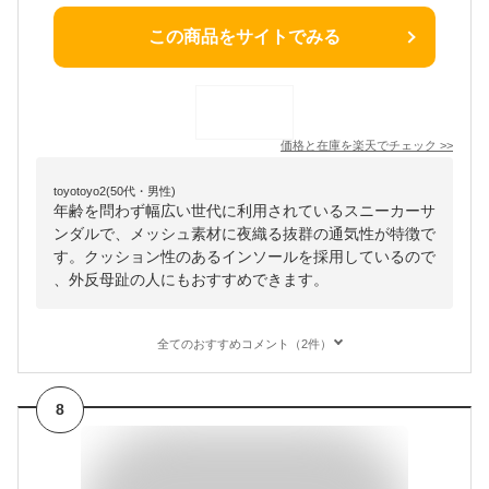
この商品をサイトでみる
価格と在庫を
楽天
でチェック
>>
toyotoyo2(50代・男性)
年齢を問わず幅広い世代に利用されているスニーカーサ
ンダルで、メッシュ素材に夜織る抜群の通気性が特徴で
す。クッション性のあるインソールを採用しているので
、外反母趾の人にもおすすめできます。
全てのおすすめコメント（2件）
8