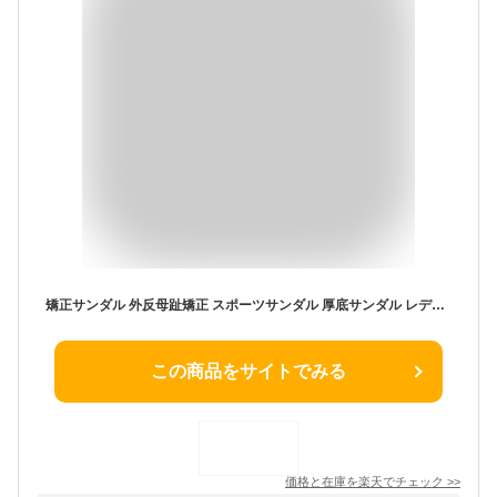
矯正サンダル 外反母趾矯正 スポーツサンダル 厚底サンダル レディース ウェッジサンダル 身長アップ コンフォートサンダル スニーカーサンダル 夏用 ウェッジソール 疲れにくい 軽量 滑り止め おしゃれ 歩きやすい 通気 快適 幅広 美脚 オフィス 通勤 通学 室内兼用 楽ちん
この商品をサイトでみる
価格と在庫を
楽天
でチェック
>>