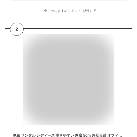
全てのおすすめコメント（3件）
2
厚底 サンダル レディース 歩きやすい 厚底 5cm 外反母趾 オフィスサンダル 疲れない 厚底サンダル レディース 通気 プラットフォームサンダル ウォーキング おしゃれ ローマサンダル オシャレ 人気 スニーカーサンダル