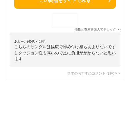
この商品をサイトでみる
価格と在庫を
楽天
でチェック
>>
あみーご(40代・女性)
こちらのサンダルは幅広で締め付け感もあまりないです
しクッション性も高いので足に負担がかからないと思い
ます
全てのおすすめコメント
(
1
件)
>