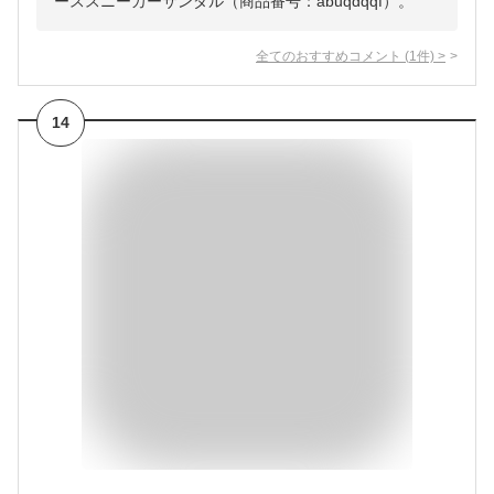
ーススニーカーサンダル（商品番号：abuqdqqf）。
全てのおすすめコメント
(
1
件)
>
14