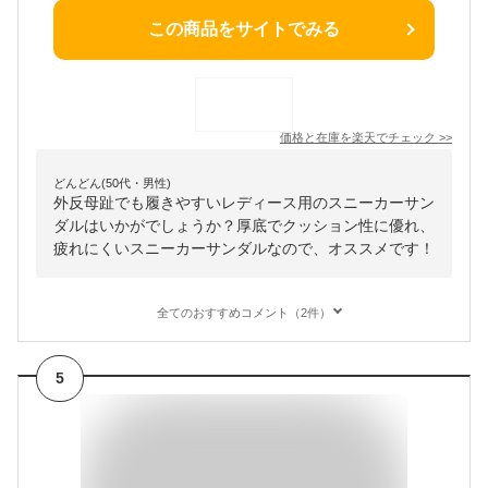
この商品をサイトでみる
価格と在庫を
楽天
でチェック
>>
どんどん(50代・男性)
外反母趾でも履きやすいレディース用のスニーカーサン
ダルはいかがでしょうか？厚底でクッション性に優れ、
疲れにくいスニーカーサンダルなので、オススメです！
全てのおすすめコメント（2件）
5