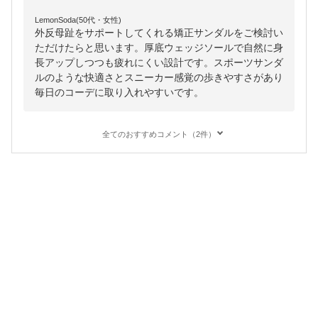
LemonSoda(50代・女性)
外反母趾をサポートしてくれる矯正サンダルをご検討い
ただけたらと思います。厚底ウェッジソールで自然に身
長アップしつつも疲れにくい設計です。スポーツサンダ
ルのような快適さとスニーカー感覚の歩きやすさがあり
毎日のコーデに取り入れやすいです。
全てのおすすめコメント（2件）