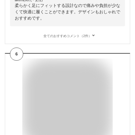
akemi(60代・女性)
柔らかく足にフィットする設計なので痛みや負担が少な
くて快適に履くことができます。デザインもおしゃれで
おすすめです。
全てのおすすめコメント（2件）
6