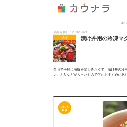
本ペ
最終更新日：2026/06/21
決定
漬け丼用の冷凍マ
自宅で手軽に海鮮を楽しみたくて、漬け丼の冷
ン、ぶりなどが入ったもので何かおすすめがあ
pick
up