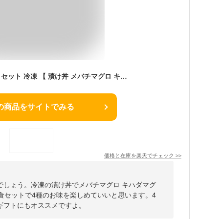
父の日 ギフト 海鮮丼 セット 冷凍 【 漬け丼 メバチマグロ キハダマグロ ビンチョウマグロ カツオ 各1種 4食セット 4人前 】 冬ギフト マグロ漬け 鮪 めばち きはだ びんちょう まぐろ マグロ 鰹 かつお ギフト プレゼント 海鮮セット ご飯のお供 たれ お茶漬け 漬け魚
の商品をサイトでみる
価格と在庫を
楽天
でチェック
>>
でしょう。冷凍の漬け丼でメバチマグロ キハダマグ
4食セットで4種のお味を楽しめていいと思います。4
ギフトにもオススメですよ。