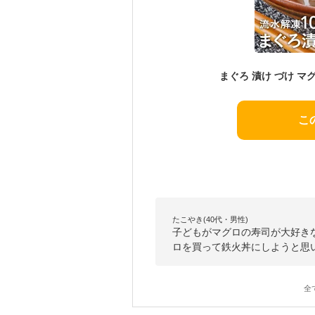
こ
たこやき(40代・男性)
子どもがマグロの寿司が大好き
ロを買って鉄火丼にしようと思
全