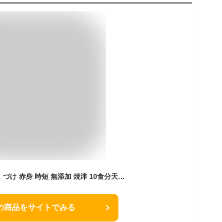
まぐろ 漬け 鮪 マグロ づけ 赤身 時短 無添加 焼津 10食分天然まぐろの漬け丼の具セット 1kg 送料無料 冷凍 お徳用 お祝い 海鮮丼 業務用 SALE お取り寄せ 敬老の日
の商品をサイトでみる