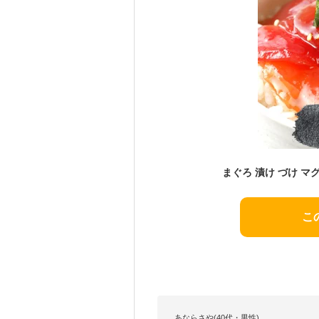
こ
あならさや(40代・男性)