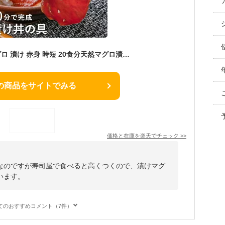
まぐろ 漬け づけ マグロ 漬け 赤身 時短 20食分天然マグロ漬け丼の具 200g×10 送料無料 冷凍 静岡県産 お徳用 海鮮丼 簡単 ひな祭り お祝い 大容量 業務用
の商品をサイトでみる
価格と在庫を
楽天
でチェック
>>
なのですが寿司屋で食べると高くつくので、漬けマグ
います。
てのおすすめコメント（7件）