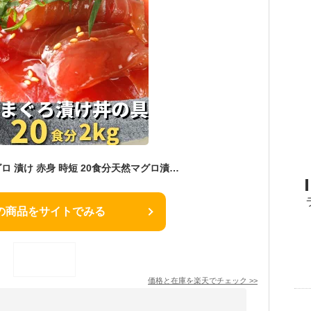
まぐろ 漬け づけ マグロ 漬け 赤身 時短 20食分天然マグロ漬け丼の具 200g×10 送料無料 冷凍 静岡県産 お徳用 海鮮丼 簡単 ひな祭り お祝い 大容量 業務用
の商品をサイトでみる
価格と在庫を
楽天
でチェック
>>