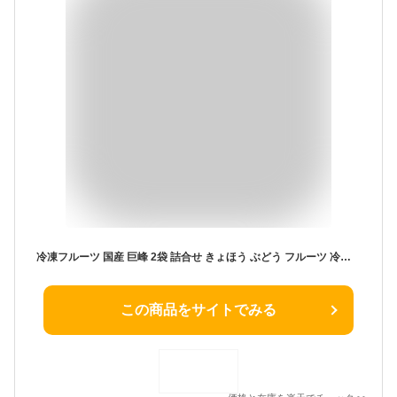
冷凍フルーツ 国産 巨峰 2袋 詰合せ きょほう ぶどう フルーツ 冷凍 果物 国産 国内産 真空パック スムージー デトックスウォーター NORUCA
この商品をサイトでみる