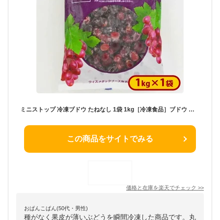
ミニストップ 冷凍ブドウ たねなし 1袋 1kg［冷凍食品］ブドウ ぶどう 葡萄 たねなし 冷凍フルーツ 冷凍果実 自然解凍 おやつ デザート スムージー ヨーグルト 朝食 氷タンフル 果肉たっぷりアイス フルーツウオーター トッピング
この商品をサイトでみる
価格と在庫を
楽天
でチェック
>>
おぱんこぱん(50代・男性)
種がなく果皮が薄いぶどうを瞬間冷凍した商品です。丸