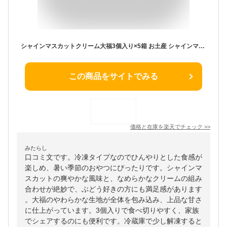
シャインマスカットクリーム大福3個入り×5箱 お土産 シャインマスカットクリーム大福 やまなし おみやげ シャインマスカット ぶどう ブドウ ゼリー まんじゅう お菓子 ワイエムカンパニー【冷凍】
この商品をサイトでみる
価格と在庫を
楽天
でチェック
>>
みたらし
口コミ文です。冷凍タイプなのでひんやりとした食感が
楽しめ、暑い季節のおやつにぴったりです。シャインマ
スカットの爽やかな風味と、なめらかなクリームの組み
合わせが絶妙で、ぶどう好きの方にも満足感があります
。大福のやわらかな生地が全体を包み込み、上品な甘さ
に仕上がっています。3個入りで食べ切りやすく、家族
でシェアするのにも便利です。冷蔵庫で少し解凍すると