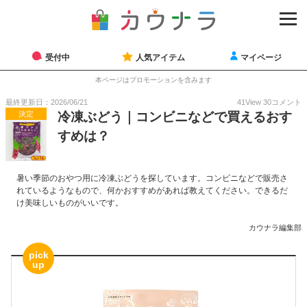
受付中
人気アイテム
マイページ
本ページはプロモーションを含みます
最終更新日：2026/06/21
41
View
30
コメント
決定
冷凍ぶどう｜コンビニなどで買えるおす
すめは？
暑い季節のおやつ用に冷凍ぶどうを探しています。コンビニなどで販売さ
れているようなもので、何かおすすめがあれば教えてください。できるだ
け美味しいものがいいです。
カウナラ編集部
pick
up