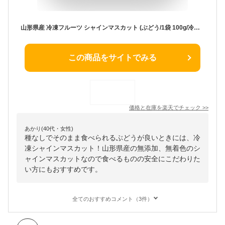
山形県産 冷凍フルーツ シャインマスカット (ぶどう/1袋 100g/冷凍便)国産 個包装 fulfull fui full フローズンフルーツ 冷凍果物 冷凍フルーツ 無添加 無着色 ギフト 贈り物 お祝い プレゼント シャーベット 果物 フルーツ スイーツ 送料無料 お取り寄せ
この商品をサイトでみる
価格と在庫を
楽天
でチェック
>>
あかり(40代・女性)
種なしでそのまま食べられるぶどうが良いときには、冷
凍シャインマスカット！山形県産の無添加、無着色のシ
ャインマスカットなので食べるものの安全にこだわりた
い方にもおすすめです。
全てのおすすめコメント（3件）