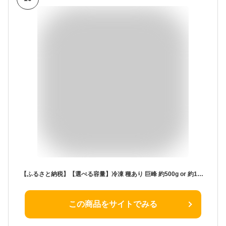
【ふるさと納税】【選べる容量】冷凍 種あり 巨峰 約500g or 約1kg 秀優混合 サイズミックス 和歌山県産 産地直送 ぶどう クール便 【みかんの会】 | 巨峰 葡萄 冷凍 種あり 果物 フルーツ プ 美味しい くだもの 食品 人気 おすすめ 送料無料
この商品をサイトでみる