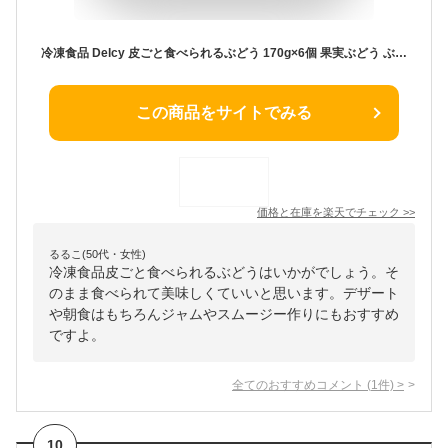
冷凍食品 Delcy 皮ごと食べられるぶどう 170g×6個 果実ぶどう ぶどう 葡萄 冷凍果物 フローズンフルーツ 果物 くだもの 冷凍 フルーツ 冷凍フルーツ ジャム スムージー?デザート 朝食
この商品をサイトでみる
価格と在庫を
楽天
でチェック
>>
るるこ(50代・女性)
冷凍食品皮ごと食べられるぶどうはいかがでしょう。そ
のまま食べられて美味しくていいと思います。デザート
や朝食はもちろんジャムやスムージー作りにもおすすめ
ですよ。
全てのおすすめコメント
(
1
件)
>
10