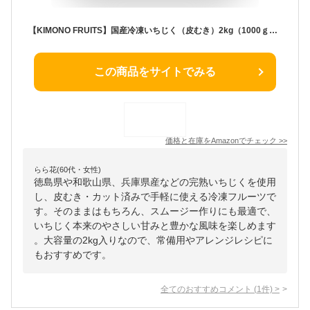
【KIMONO FRUITS】国産冷凍いちじく（皮むき）2kg（1000ｇ×2）（徳島、和歌山産、兵庫産など）国産 完熟いちじくの皮をむき、カットしています。
この商品をサイトでみる
価格と在庫を
Amazon
でチェック
>>
らら花(60代・女性)
徳島県や和歌山県、兵庫県産などの完熟いちじくを使用
し、皮むき・カット済みで手軽に使える冷凍フルーツで
す。そのままはもちろん、スムージー作りにも最適で、
いちじく本来のやさしい甘みと豊かな風味を楽しめます
。大容量の2kg入りなので、常備用やアレンジレシピに
もおすすめです。
全てのおすすめコメント
(
1
件)
>