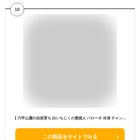
10
【 六甲山麓の自然育ち 白いちじくの貴婦人 バローネ 冷凍 チャンク 1Kg 】国産 希少品種 いちじく ジェラート アイスクリーム 原材料 かき氷 トッピング フルーツピューレ フルーツソース ジャム 無花果 手作りにもどうぞ
この商品をサイトでみる