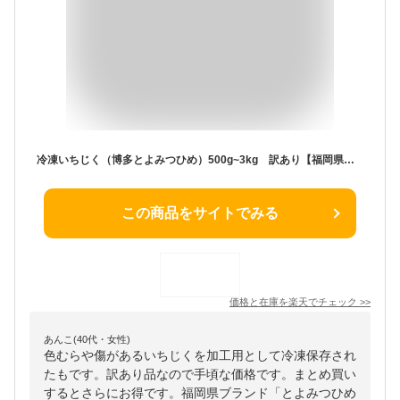
冷凍いちじく（博多とよみつひめ）500g~3kg 訳あり【福岡県産とよみつひめ】【送料無料】【九州産/無花果/いちぢく/イチジク/ジャム/ コンポート/フルーツ大福/スムージー】
この商品をサイトでみる
価格と在庫を
楽天
でチェック
>>
あんこ(40代・女性)
色むらや傷があるいちじくを加工用として冷凍保存され
たもです。訳あり品なので手頃な価格です。まとめ買い
するとさらにお得です。福岡県ブランド「とよみつひめ