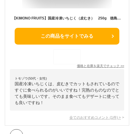
【KIMONO FRUITS】国産冷凍いちじく（皮むき） 250g 徳島または和歌山産 完熟いちじくの皮をむき、カットしています。
この商品をサイトでみる
価格と在庫を
楽天
でチェック
>>
トモゾウ(50代・女性)
国産冷凍いちじくは、皮むきでカットもされているので
すぐに食べられるのがいいですね！完熟のものなのでと
ても美味しいです。そのまま食べてもデザートに使って
も良いですね！
全てのおすすめコメント
(
1
件)
>