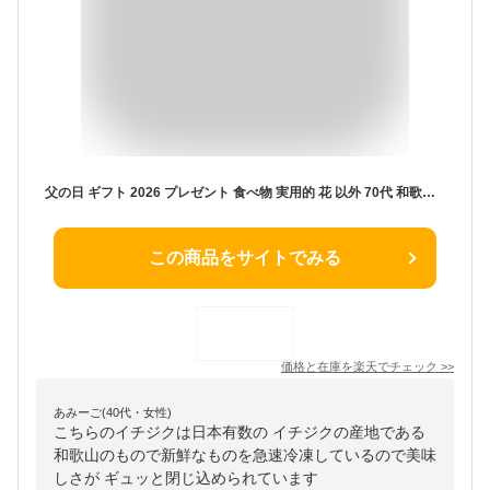
父の日 ギフト 2026 プレゼント 食べ物 実用的 花 以外 70代 和歌山県産 冷凍いちじく（無添加）1kg【冷凍便 送料無料】冷凍 無花果（イチジク）いちじくスムージー、いちじくジャムにもおススメ！半解凍でそのままお召し上がり頂けます
この商品をサイトでみる
価格と在庫を
楽天
でチェック
>>
あみーご(40代・女性)
こちらのイチジクは日本有数の イチジクの産地である
和歌山のもので新鮮なものを急速冷凍しているので美味
しさが ギュッと閉じ込められています