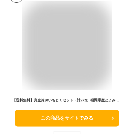
【送料無料】真空冷凍いちじくセット（計2kg）福岡県産とよみつひめ 九州産 無花果 いちぢく イチジク イチヂク 加工用 おうち時間 ジャム コンポート 冷凍果物 冷凍フルーツ フルーツ大福
この商品をサイトでみる