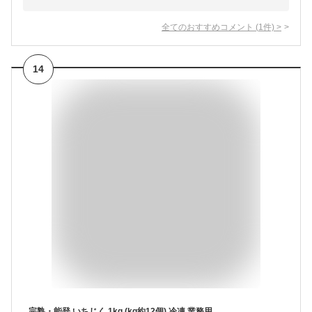
全てのおすすめコメント
(
1
件)
>
14
完熟・能登 いちじく 1kg (kg約12個) 冷凍 業務用