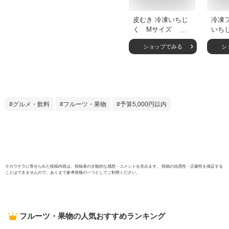
皮むき 冷凍いちじ
冷凍
く Mサイズ
いちじ
1kg（約40個入）
じく 
ショップでみる
シ
カッ
使い
フル
ズ デ
ルー
デト
グルメ・飲料
フルーツ・果物
予算5,000円以内
ー N
※
カウナラ
に寄せられた投稿内容は、投稿者の主観的な感想・コメントを含みます。 投稿の信憑性・正確性を保証する
ことはできませんので、あくまで参考情報の一つとしてご利用ください。
フルーツ・果物
の人気おすすめランキング