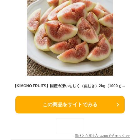
【KIMONO FRUITS】国産冷凍いちじく（皮むき）2kg（1000ｇ×2）（徳島、和歌山産、兵庫産など）国産 完熟いちじくの皮をむき、カットしています。
この商品をサイトでみる
価格と在庫を
Amazon
でチェック
>>