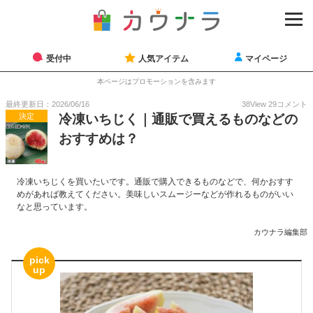
受付中
人気アイテム
マイページ
本ページはプロモーションを含みます
最終更新日：2026/06/16
38
View
29
コメント
決定
冷凍いちじく｜通販で買えるものなどの
おすすめは？
冷凍いちじくを買いたいです。通販で購入できるものなどで、何かおすす
めがあれば教えてください。美味しいスムージーなどが作れるものがいい
なと思っています。
カウナラ編集部
pick
up