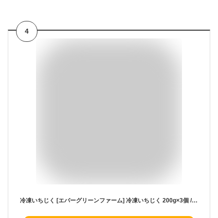
4
冷凍いちじく [エバーグリーンファーム] 冷凍いちじく 200g×3個 /フルーツ 果物 国産 冷凍 イチジク 無花果 群馬県 シャーベット