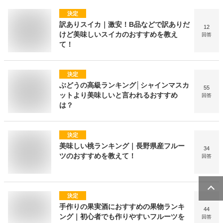
決定
訳ありスイカ｜激安！B品などで訳ありだ
12
けど美味しいスイカのおすすめを教え
回答
て！
決定
ぶどうの高級ランキング│シャインマスカ
55
ットより美味しいと言われるおすすめ
回答
は？
決定
美味しい桃ランキング｜長野県産フルー
34
ツのおすすめを教えて！
回答
決定
手作りの果実酒におすすめの果物ランキ
44
ング｜初心者でも作りやすいフルーツを
回答