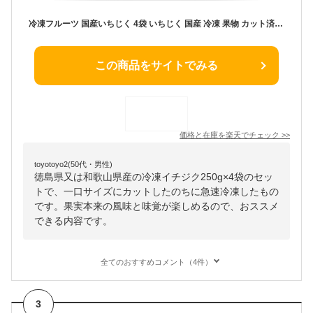
冷凍フルーツ 国産いちじく 4袋 いちじく 国産 冷凍 果物 カット済み 無花果 使いやすい カットフルーツ 一口サイズ デザート 国産フルーツ スムージー デトックスウォーター NORUCA
この商品をサイトでみる
価格と在庫を
楽天
でチェック
>>
toyotoyo2(50代・男性)
徳島県又は和歌山県産の冷凍イチジク250g×4袋のセッ
トで、一口サイズにカットしたのちに急速冷凍したもの
です。果実本来の風味と味覚が楽しめるので、おススメ
できる内容です。
全てのおすすめコメント（4件）
3