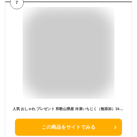
7
人気 おしゃれ プレゼント 和歌山県産 冷凍いちじく（無添加）1kg 【冷凍便 送料無料】 冷凍 無花果（イチジク） いちじくスムージー、いちじくジャムにもおススメ！ 半解凍でそのままお召し上がり頂けます
この商品をサイトでみる