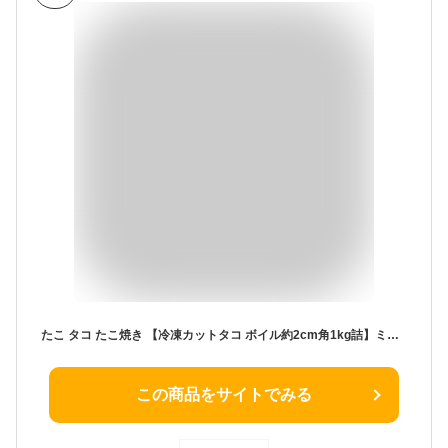
たこ タコ たこ焼き 【冷凍カットタコ ボイル約2cm角1kg詰】ミズタコ タコ焼き お刺身 タコヤキ たこ唐揚 ザンギ 冷凍品 お花見 お中元 お歳暮 ご贈答
この商品をサイトでみる