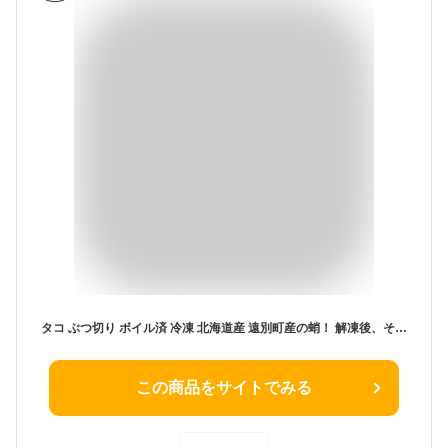
タコ ぶつ切り ボイル済 冷凍 北海道産 遠別町産の蛸！ 解凍後、そのまま食べられる新鮮さ！ボイル ミズダコ 北海道 みずだこ お取り寄せ ご飯のお供 おせちの具材 【送料無料】
この商品をサイトでみる