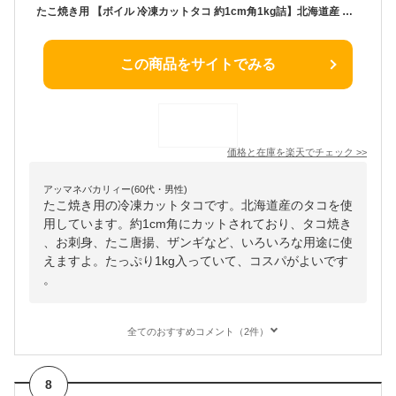
たこ焼き用 【ボイル 冷凍カットタコ 約1cm角1kg詰】北海道産 タコ焼き 、お刺身、タコヤキ 、たこ唐揚 、ザンギ、食べ方いろいろ。
この商品をサイトでみる
価格と在庫を
楽天
でチェック
>>
アッマネバカリィー(60代・男性)
たこ焼き用の冷凍カットタコです。北海道産のタコを使
用しています。約1cm角にカットされており、タコ焼き
、お刺身、たこ唐揚、ザンギなど、いろいろな用途に使
えますよ。たっぷり1kg入っていて、コスパがよいです
。
全てのおすすめコメント（2件）
8