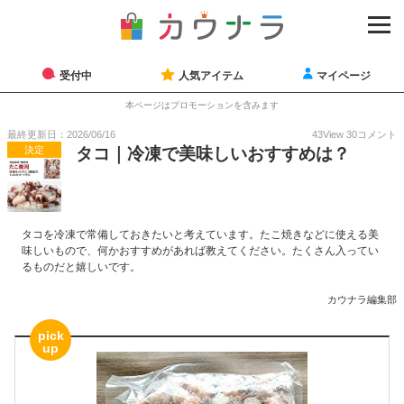
受付中
人気アイテム
マイページ
本ページはプロモーションを含みます
最終更新日：2026/06/16
43
View
30
コメント
決定
タコ｜冷凍で美味しいおすすめは？
タコを冷凍で常備しておきたいと考えています。たこ焼きなどに使える美
味しいもので、何かおすすめがあれば教えてください。たくさん入ってい
るものだと嬉しいです。
カウナラ編集部
pick
up