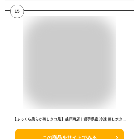
15
【ふっくら柔らか蒸しタコ足】越戸商店｜岩手県産 冷凍 蒸し水タコ足 1kg(約2~5本) 三陸産 真空パック お刺身 水蛸 ミズダコ 蒸しタコ足 たこ 新鮮 カルパッチョ タコ飯 唐揚げ アヒージョ
この商品をサイトでみる