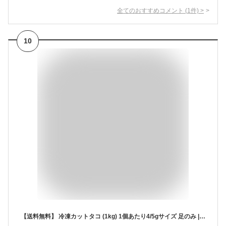
全てのおすすめコメント
(
1
件)
>
10
【送料無料】 冷凍カットタコ (1kg) 1個あたり4/5gサイズ 足のみ | 業務用 たこ焼き タコ焼き 用 冷凍 生 タコ たこ 冷凍タコ ボイル パーティー BBQ 唐揚げ用 シーフード たこぶつ タコブツ ブツカット 大粒 タコパ IQF バラ凍結 簡単 岩蛸 岩たこ 岩タコ 加熱用 海鮮 手軽