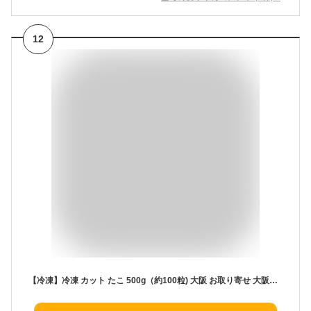
12
【冷凍】冷凍 カット たこ 500g（約100粒) 大阪 お取り寄せ 大阪土産 ギフト 夏ギフト お中元 暑中 たこパ わなか たこ焼道楽わなか いつもの タコパ がランクアップ！