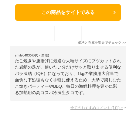
この商品をサイトでみる
価格と在庫を
楽天
でチェック
>>
smile0403(40代・男性)
たこ焼きや唐揚げに最適な大粒サイズにブツカットされ
た岩蛸の足が、使いたい分だけサッと取り出せる便利な
バラ凍結（IQF）になっており、1kgの業務用大容量で
面倒な下処理もなく手軽に使えるため、大勢で楽しむた
こ焼きパーティーやBBQ、毎日の海鮮料理を豊かに彩
る加熱用の高コスパ冷凍生タコです。
全てのおすすめコメント
(
1
件)
>