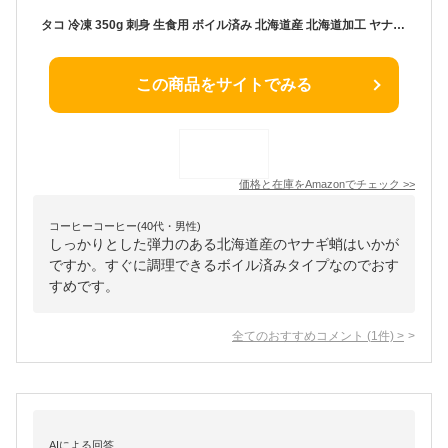
タコ 冷凍 350g 刺身 生食用 ボイル済み 北海道産 北海道加工 ヤナギ蛸 足のみ 頭無し
この商品をサイトでみる
価格と在庫を
Amazon
でチェック
>>
コーヒーコーヒー(40代・男性)
しっかりとした弾力のある北海道産のヤナギ蛸はいかが
ですか。すぐに調理できるボイル済みタイプなのでおす
すめです。
全てのおすすめコメント
(
1
件)
>
AIによる回答