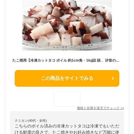
たこ焼用【冷凍カットタコ ボイル 約1cm角・1kg詰 頭 、汐首の混合品】そのまま食べても美味しい！お刺身でもいける鮮度！たこ焼きパーティにぴったり！ザンギ、てんぷら、焼きそばやお好み焼きの具材として。北海道産のボイルカットダコ。
この商品をサイトでみる
価格と在庫を
楽天
でチェック
>>
クミカン(40代・女性)
こちらのボイル済みの冷凍カットタコは冷凍でもいただ
ける鮮度の良さで、たこ焼きやお好み焼きなど万能に使