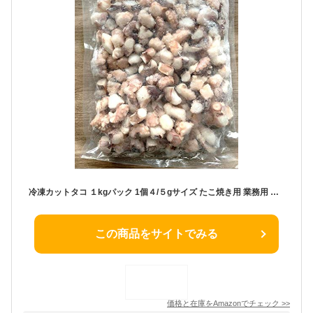
冷凍カットタコ １kgパック 1個４/５gサイズ たこ焼き用 業務用 足のみ 海鮮お好み焼き 唐揚げ ぶつカット 生タコ
この商品をサイトでみる
価格と在庫を
Amazon
でチェック
>>