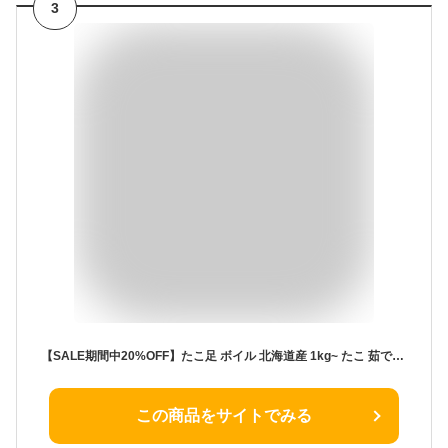
3
【SALE期間中20%OFF】たこ足 ボイル 北海道産 1kg~ たこ 茹でたこ ゆでだこ タコ 蛸 たこあし 蛸足 国産 冷凍 たこめし タコ飯 刺身 唐揚げ たこ焼き たこ唐揚げ タコ刺身 酢の物 カルパッチョ 海鮮 海産物 人気 おすすめ 送料無料
この商品をサイトでみる