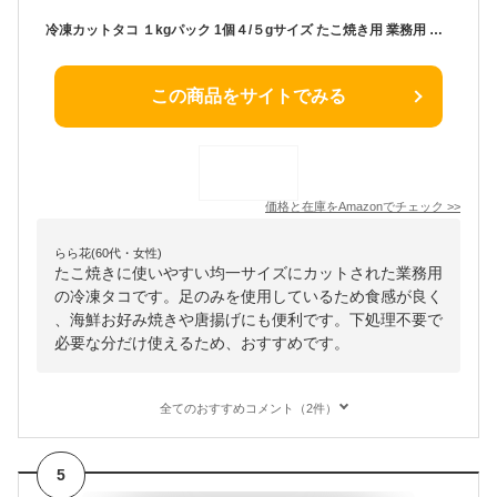
冷凍カットタコ １kgパック 1個４/５gサイズ たこ焼き用 業務用 足のみ 海鮮お好み焼き 唐揚げ ぶつカット 生タコ
この商品をサイトでみる
価格と在庫を
Amazon
でチェック
>>
らら花(60代・女性)
たこ焼きに使いやすい均一サイズにカットされた業務用
の冷凍タコです。足のみを使用しているため食感が良く
、海鮮お好み焼きや唐揚げにも便利です。下処理不要で
必要な分だけ使えるため、おすすめです。
全てのおすすめコメント（2件）
5