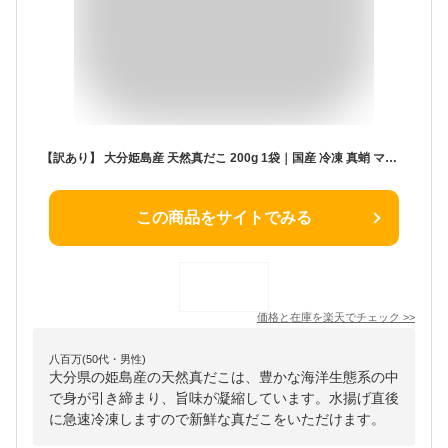
【訳あり】 大分姫島産 天然真だこ 200g 1袋｜国産 冷凍 真蛸 マダコ たこ タコ 蛸｜わけあり ワケアリ｜ボイル 茹で
この商品をサイトでみる
価格と在庫を
楽天
でチェック
>>
八百万(50代・男性)
大分県の姫島産の天然真だこは、豊かな海洋生態系の中
で身が引き締まり、旨味が凝縮しています。水揚げ直後
に急速冷凍しますので新鮮な真だこをいただけます。