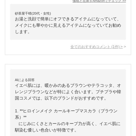
価格と在庫を
Amazon
でチェック
>>
砂茶屋千晴(20代・女性)
お湯と洗顔で簡単にオフできるアイテムになっていて、
メイクにも華やかに見えるアイテムになっていてお勧め
します。
全てのおすすめコメント
(
1
件)
>
AIによる回答
イエベ肌には、暖かみのあるブラウンやテラコッタ、オ
レンジブラウンなどが特によく合います。プチプラや韓
国コスメでは、以下のブランドがおすすめです。

1. **ヒロインメイク カールキープマスカラ（ブラウン
系）**

   にじみにくさとカールのキープ力が高く、イエベ肌に
馴染む優しい色合いが特徴です。
