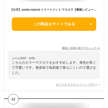
【公式】anelia natural トリートメント マスカラ【着後レビューで1,000円クーポン】 無添加 まつ毛美容液 お湯で落とせる ロング カール セパレート 低刺激 無添加 吉川ひなの プロデュース アネリアナチュラル
この商品をサイトでみる
価格と在庫を
楽天
でチェック
>>
ぷりん(50代・女性)
こちらのカラーマスカラをおすすめします。発色が良く
て可愛いです。無添加で低刺激で落ちにくいので選びま
した。
全てのおすすめコメント
(
1
件)
>
12