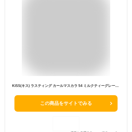
KiSS(キス) ラスティング カールマスカラ 54 ミルクティーグレージュ 4.5g 柔らかなグレージュ カラーマスカラ セパレートスリムブラシ 抜け感 お湯+洗顔オフ
この商品をサイトでみる