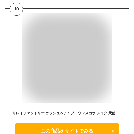
10
キレイファクトリー ラッシュ＆アイブロウマスカラ メイク 天使のマスカラ まつ毛 眉毛 まゆ毛 眉マスカラ カラーマスカラ アイシャドウ コスメ コスプレ イベント 眉カラー 眉メイク フェイスカラー メイクアップ アイメイク KIREI FACTORY 化粧品 ウォータープルーフ
この商品をサイトでみる