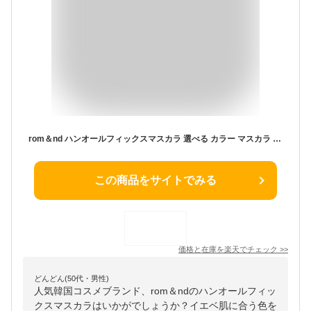
rom＆nd ハンオールフィックスマスカラ 選べる カラー マスカラ ウォータープルーフ ロング ボリューム アップ まつげ ロングマスカラ ブラック 黒 ブラウン アッシュ カールキープ HAN ALL FIX MASCARA ロムアンド ROM&ND 韓国 メイク 韓国コスメ コスメ ポイントメイク
この商品をサイトでみる
価格と在庫を
楽天
でチェック
>>
どんどん(50代・男性)
人気韓国コスメブランド、rom＆ndのハンオールフィッ
クスマスカラはいかがでしょうか？イエベ肌に合う色を