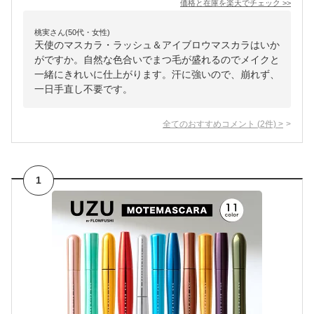
価格と在庫を
楽天
でチェック
>>
桃実さん(50代・女性)
天使のマスカラ・ラッシュ＆アイブロウマスカラはいか
がですか。自然な色合いでまつ毛が盛れるのでメイクと
一緒にきれいに仕上がります。汗に強いので、崩れず、
一日手直し不要です。
全てのおすすめコメント
(
2
件)
>
1