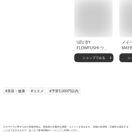
UZU BY
メイ
FLOWFUSHI ウズ
MAYB
バイ フローフシ 正
イハイ
ショップでみる
シ
規品 マスカラ
あさ
MOTE MASCARA
ォー
モテマスカラ カラ
ロン
ーマスカラ まつげ
ケア お湯オフ 低刺
激性 クリア 透明 マ
美容・健康
コスメ
予算5,000円以内
スカラ 塗る つけま
つげ マイクロ ブラ
シ
※
カウナラ
に寄せられた投稿内容は、投稿者の主観的な感想・コメントを含みます。 投稿の信憑性・正確性を保証する
ことはできませんので、あくまで参考情報の一つとしてご利用ください。