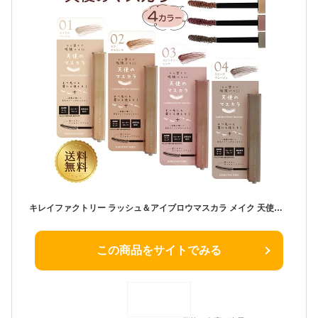
キレイファクトリー ラッシュ＆アイブロウマスカラ メイク 天使のマスカラ まつ毛 眉毛 まゆ毛 眉マスカラ カラーマスカラ アイシャドウ コスメ コスプレ イベント 眉カラー 眉メイク フェイスカラー メイクアップ アイメイク KIREI FACTORY 化粧品 ウォータープルーフ
この商品をサイトでみる