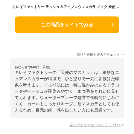
キレイファクトリー ラッシュ＆アイブロウマスカラ メイク 天使のマスカラ アイシャドウ コスメ 眉カラー フェイスカラー メイクアップ まつ毛 眉毛 コスメ 送料無料
この商品をサイトでみる
価格と在庫を
楽天
でチェック
>>
あならさや(40代・男性)
キレイファクトリーの「天使のマスカラ」は、絶妙なニ
ュアンスカラーが特徴で、ひと塗りで一気に垢抜けた印
象を叶えます。イエベ肌には、特に温かみのあるテラコ
ッタやベージュが馴染みやすく、まつ毛をきれいに見せ
てくれます。ウォータープルーフ処方で長時間にじみに
くく、カールもしっかりキープ。眉マスカラとしても使
えるため、目元の統一感を出したい方にも最適です。
全てのおすすめコメント
(
1
件)
>