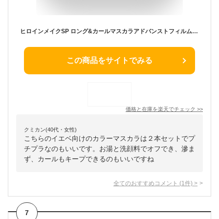
ヒロインメイクSP ロング&カールマスカラアドバンストフィルム55(ブラウニッシュシナモン) 6g カラーマスカラ フィルム ウォータープルーフ 2本 セット ランキング プチプラ 消耗品
この商品をサイトでみる
価格と在庫を
楽天
でチェック
>>
クミカン(40代・女性)
こちらのイエベ向けのカラーマスカラは２本セットでプ
チプラなのもいいです。お湯と洗顔料でオフでき、滲ま
ず、カールもキープできるのもいいですね
全てのおすすめコメント
(
1
件)
>
7