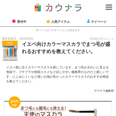
受付中
人気アイテム
マイページ
本ページはプロモーションを含みます
最終更新日：2026/05/30
31
View
20
コメント
決定
イエベ向けカラーマスカラでまつ毛が盛
れるおすすめを教えてください。
イエベ肌に合うカラーマスカラを探しています。まつ毛がきれいに見える
色味で、プチプラや韓国コスメなど試しやすい価格帯のものだと嬉しいで
す。にじみにくいなど使い心地が良かったカラーマスカラのおすすめ商品
を教えてください。
カウナラ編集部
pick
up