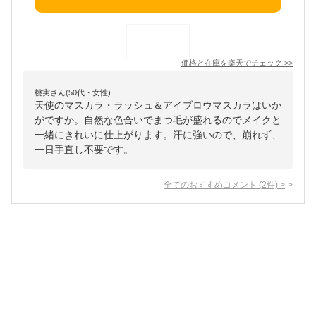
価格と在庫を
楽天
でチェック
>>
桃実さん(50代・女性)
天使のマスカラ・ラッシュ＆アイブロウマスカラはいか
がですか。自然な色合いでまつ毛が盛れるのでメイクと
一緒にきれいに仕上がります。汗に強いので、崩れず、
一日手直し不要です。
全てのおすすめコメント
(
2
件)
>