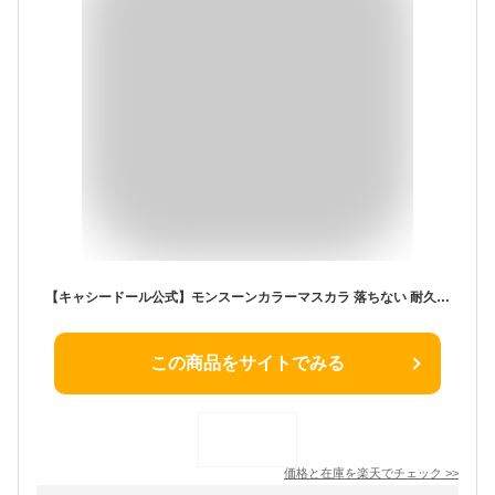
【キャシードール公式】モンスーンカラーマスカラ 落ちない 耐久 カールキープ ボリューム ロング セパレート ウォータープルーフ フィルム お湯落ち 茶色 モーヴ グリーン ピンク テラコッタ 束感まつ毛 一重 まつ毛パーマ プチプラ おすすめ 人気｜CathyDoll タイコスメ
この商品をサイトでみる
価格と在庫を
楽天
でチェック
>>