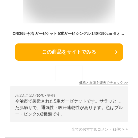
ORI365 今治 ガーゼケット 5重ガーゼ シングル 140×190cm タオルケット ガーゼ ボリューム 肌にやさしい 肌掛け 柔らかい 軽い ベビー 綿100% 日本製 ブランケット 軽量 洗える 赤ちゃん 子供 冬 さらさら 速乾 部屋干し ふわふわ
この商品をサイトでみる
価格と在庫を
楽天
でチェック
>>
おぱんこぱん(50代・男性)
今治市で製造された5重ガーゼケットです。サラッとし
た肌触りで、通気性・吸汗速乾性があります。色はブル
ー・ピンクの2種類です。
全てのおすすめコメント
(
1
件)
>