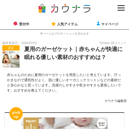
受付中
人気アイテム
マイページ
本ページはプロモーションを含みます
最終更新日：2026/07/01
56
View
28
コメント
決定
夏用のガーゼケット｜赤ちゃんが快適に
眠れる優しい素材のおすすめは？
赤ちゃんのために夏用のガーゼケットを用意したいと考えています。汗っ
かきなので通気性がよく、肌に優しいオーガニックコットンなどの素材だ
と安心かなと思っています。洗濯のしやすさや乾きやすさも重視したいで
す。おすすめを教えてください。
カウナラ編集部
pick
up