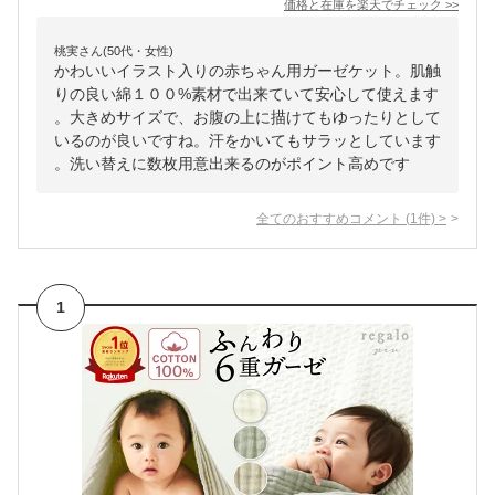
価格と在庫を
楽天
でチェック
>>
桃実さん(50代・女性)
かわいいイラスト入りの赤ちゃん用ガーゼケット。肌触
りの良い綿１００%素材で出来ていて安心して使えます
。大きめサイズで、お腹の上に描けてもゆったりとして
いるのが良いですね。汗をかいてもサラッとしています
。洗い替えに数枚用意出来るのがポイント高めです
全てのおすすめコメント
(
1
件)
>
1