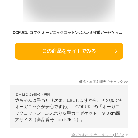
COFUCU コフク オーガニックコットン ふんわり6重ガーゼケット 90×90cm | オーガニック ガーゼケット 赤ちゃん 子供 ベビー おくるみ 春夏 退院 ガーゼ ケット ブランケット ベビーガーゼケット 枕カバー コットンガーゼ 出産祝い 男の子 女の子
この商品をサイトでみる
価格と在庫を
楽天
でチェック
>>
Ｅ＝ＭＣ２(60代・男性)
赤ちゃんは手当たり次第、口にしますから、その点でも
オーガニックが安心ですね。 COFUKUの「オーガニ
ックコットン ふんわり６重ガーゼケット」９０cm四
方サイズ（商品番号：co-k25_1）。
全てのおすすめコメント
(
1
件)
>