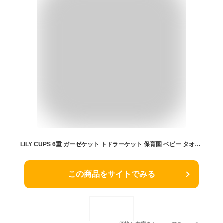
LILY CUPS 6重 ガーゼケット トドラーケット 保育園 ベビー タオルケットお昼寝 ベビー 赤ちゃん 出産祝い ((海と恐龍2枚組), L(トドラー約110×110cm))
この商品をサイトでみる