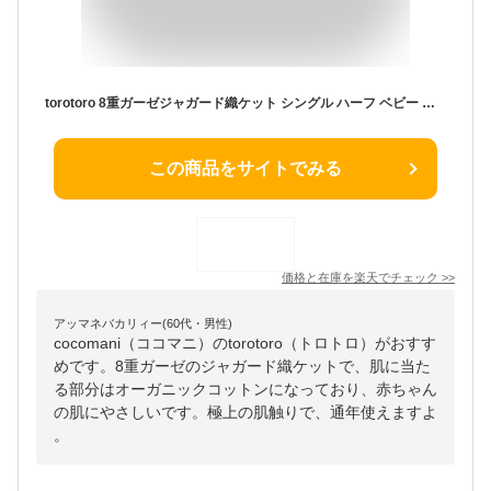
torotoro 8重ガーゼジャガード織ケット シングル ハーフ ベビー ひざ掛け 膝掛け ガーゼケット オーガニック コットン 赤ちゃん ベビー 肌にやさしい 出産祝い 誕生日 贈り物 cocomani ココマニ 新生活 御中元 お中元 熨斗 とろとろ プレゼント
この商品をサイトでみる
価格と在庫を
楽天
でチェック
>>
アッマネバカリィー(60代・男性)
cocomani（ココマニ）のtorotoro（トロトロ）がおすす
めです。8重ガーゼのジャガード織ケットで、肌に当た
る部分はオーガニックコットンになっており、赤ちゃん
の肌にやさしいです。極上の肌触りで、通年使えますよ
。