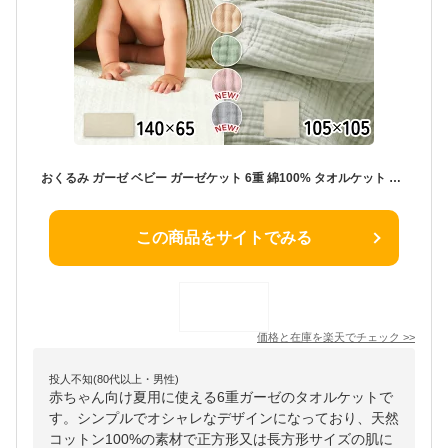
おくるみ ガーゼ ベビー ガーゼケット 6重 綿100% タオルケット 沐浴ガーゼ ベビーケット おくるみガーゼ 夏用 バスタオル 新生児 赤ちゃん 出産祝い 多重ガーゼ 保育園 Mon ami 6重ガーゼ モンアミ regalo piu rv002
この商品をサイトでみる
価格と在庫を
楽天
でチェック
>>
投人不知(80代以上・男性)
赤ちゃん向け夏用に使える6重ガーゼのタオルケットで
す。シンプルでオシャレなデザインになっており、天然
コットン100%の素材で正方形又は長方形サイズの肌に