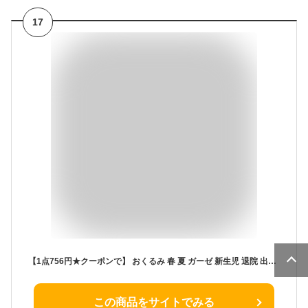
17
【1点756円★クーポンで】 おくるみ 春 夏 ガーゼ 新生児 退院 出産準備 おくるみガーゼ 綿100％ ガーゼケット ベビー 赤ちゃん 2重ガーゼ 沐浴 掛け布団 おしゃれ かわいい ブランケット 女の子 男の子 大判 速乾 バスタオル 授乳ケープ モロー反射 出産祝い 秋 冬
この商品をサイトでみる