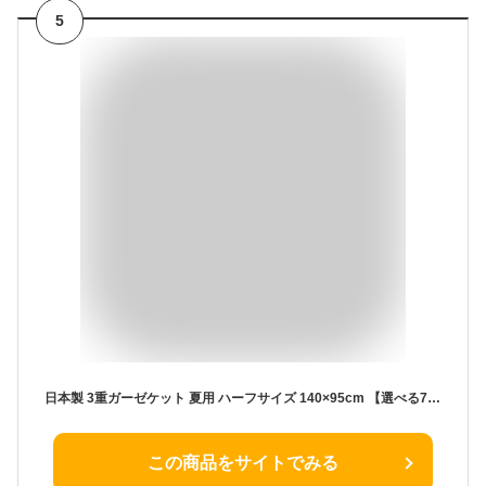
5
日本製 3重ガーゼケット 夏用 ハーフサイズ 140×95cm 【選べる7色】 | 三河木綿 速乾 夏用 綿100％ |赤ちゃん、 ベビー ・子供～大人に | 保育園 ひざ掛け ブランケット おくるみ | プレゼント お中元 ギフト 出産祝い
この商品をサイトでみる