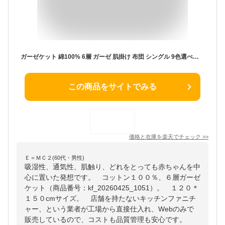
ガーゼケット 綿100% 6層 ガーゼ 肌掛け 布団 シングル 9色選べる 吸水速乾 通気性抜群 夏用 軽量 ふんわり 柔らかい 洗うほど育つ 優しい 肌触り 出産祝い 保育園 赤ちゃん 新生児 ベビー 高
この商品をサイトでみる
価格と在庫を
楽天
でチェック
>>
Ｅ＝ＭＣ２(60代・男性)
吸湿性、通気性、肌触り、どれをとっても赤ちゃんを中
心に置いた発想です。 コットン１００％、６層ガーゼ
ケット（商品番号：kf_20260425_1051）。 １２０＊
１５０cmサイズ。 店舗を持たないキッチンファニチ
ャー、という業者が工場から直接仕入れ、Webのみで
販売しているので、コストも品質管理も安心です。