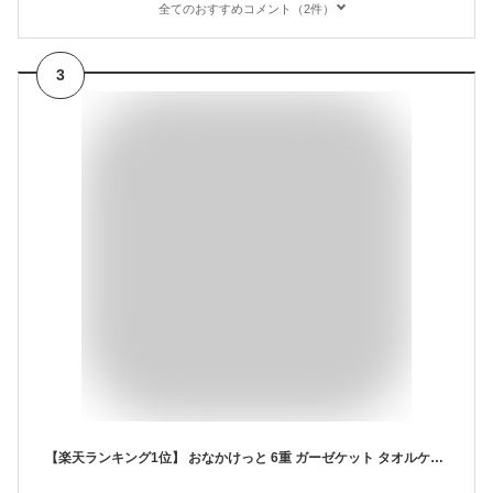
全てのおすすめコメント（2件）
3
【楽天ランキング1位】 おなかけっと 6重 ガーゼケット タオルケット 子供 子供用 保育園 ベビー おくるみ お昼寝 春 夏 秋 綿100% 三河木綿 ガーゼ 日本製 ベビーサイズ ハーフサイズ ふわふわ 吸汗 速乾 男の子 女の子 掛け布団 お昼寝 入園準備 おしゃれ 出産祝い