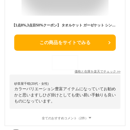
【1点8%,3点目50%クーポン】 タオルケット ガーゼケット シングル ベビー 保育園 肌掛け布団 夏布団 ブランケット 夏用 お昼寝 タオルケット ひざ掛け 父の日 ガーゼ タオル 赤ちゃん 綿100 6重ガーゼ ガーゼ タオルケット ハーフ ダブル セミダブル 夏掛け布団 NENEKO
この商品をサイトでみる
価格と在庫を
楽天
でチェック
>>
砂茶屋千晴(20代・女性)
カラーバリエーション豊富アイテムになっていてお勧め
かと思いますしひざ掛けとしても使い易い手触りも良い
ものになっています。
全てのおすすめコメント（2件）