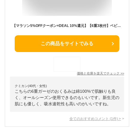
【マラソン5%OFFクーポン×DEAL 10%還元】【6重3枚付】ベビー バスタオル おくるみ ガーゼ 6重ガーゼ イブル ガーゼケット ガーゼタオル 夏 秋冬 パイル 吸水速乾 赤ちゃん 綿100% 冬 ベビー 無地 新生児 アフガン スワドル コットン ブランケット 退院 出産祝い 出産準備
この商品をサイトでみる
価格と在庫を
楽天
でチェック
>>
クミカン(40代・女性)
こちらの6重ガーゼのおくるみは綿100%で肌触りも良
く、オールシーズン使用できるのもいいです。新生児の
肌にも優しく、吸水速乾性も高いのがいいですね。
全てのおすすめコメント
(
1
件)
>