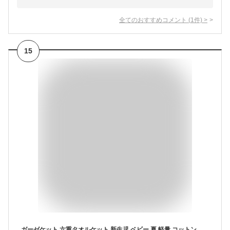
全てのおすすめコメント
(
1
件)
>
15
ガーゼケット 六重タオルケット 新生児 ベビー 夏 軽量 コットン ひんやり 接触冷感 吸水速乾 通気性抜群 肌触り 洗える 出産祝い 150×200CM 綿100% 優しい