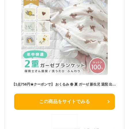
【1点756円★クーポンで】 おくるみ 春 夏 ガーゼ 新生児 退院 出産準備 おくるみガーゼ 綿100％ ガーゼケット ベビー 赤ちゃん 2重ガーゼ 沐浴 掛け布団 おしゃれ かわいい ブランケット 女の子 男の子 大判 速乾 バスタオル 授乳ケープ モロー反射 出産祝い 秋 冬
この商品をサイトでみる