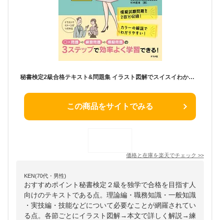
秘書検定2級合格テキスト&問題集 イラスト図解でスイスイわかる!／杉本直鴻【3000円以上送料無料】
この商品をサイトでみる
価格と在庫を
楽天
でチェック
>>
KEN(70代・男性)
おすすめポイント秘書検定２級を独学で合格を目指す人
向けのテキストである点。理論編・職務知識・一般知識
・実技編・技能などについて必要なことが網羅されてい
る点。各節ごとにイラスト図解→本文で詳しく解説→練