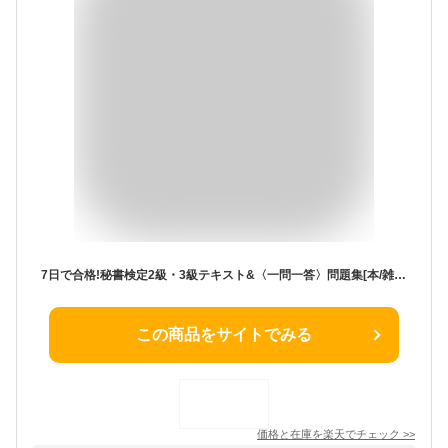
7日で合格!秘書検定2級・3級テキスト&〈一問一答〉問題集[本/雑誌] (単行本・ムック) / 横山都/著
この商品をサイトでみる
価格と在庫を
楽天
でチェック
>>