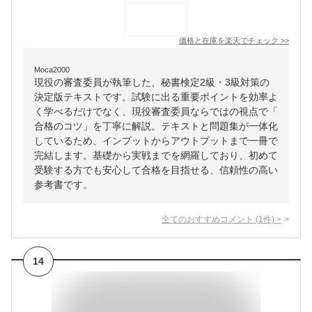
価格と在庫を
楽天
でチェック
>>
Moca2000
現役の審査委員が執筆した、秘書検定2級・3級対策の
決定版テキストです。試験に出る重要ポイントを効率よ
く学べるだけでなく、現役審査委員ならではの視点で「
合格のコツ」を丁寧に解説。テキストと問題集が一体化
しているため、インプットからアウトプットまで一冊で
完結します。基礎から実戦までを網羅しており、初めて
受験する方でも安心して合格を目指せる、信頼性の高い
参考書です。
全てのおすすめコメント
(
1
件)
>
14