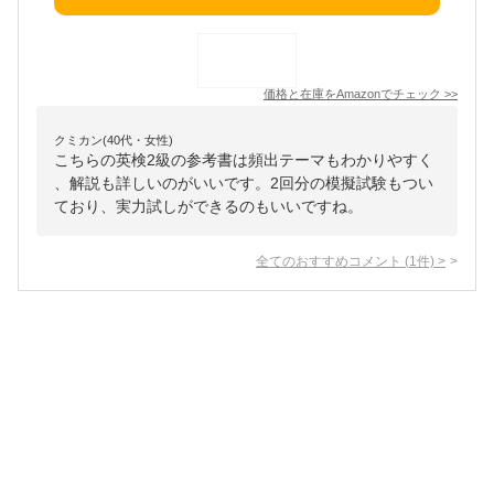
価格と在庫を
Amazon
でチェック
>>
クミカン(40代・女性)
こちらの英検2級の参考書は頻出テーマもわかりやすく
、解説も詳しいのがいいです。2回分の模擬試験もつい
ており、実力試しができるのもいいですね。
全てのおすすめコメント
(
1
件)
>