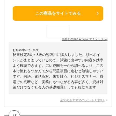
この商品をサイトでみる
価格と在庫を
Amazon
でチェック
>>
おぢsan(50代・男性)
秘書検定2級・3級の勉強用に購入しました。頻出ポイ
ントがまとまっているので、試験に出やすい内容を効率
よく確認できます。広い範囲を一から調べるより、この
本で流れをつかんでから問題演習に進むと勉強しやすい
です。敬語、電話応対、来客対応、ビジネスマナー、職
場での判断など、実務にもつながる内容が多く、資格対
策だけでなく社会人の基礎知識としても役立ちます
全てのおすすめコメント
(
1
件)
>
13