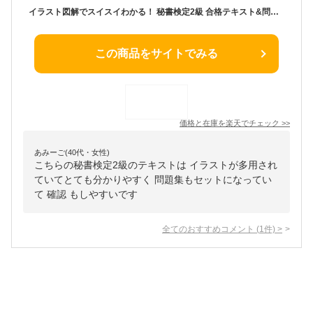
イラスト図解でスイスイわかる！ 秘書検定2級 合格テキスト&問題集 【電子書籍】[ 杉本直鴻 ]
この商品をサイトでみる
価格と在庫を
楽天
でチェック
>>
あみーご(40代・女性)
こちらの秘書検定2級のテキストは イラストが多用され
ていてとても分かりやすく 問題集もセットになってい
て 確認 もしやすいです
全てのおすすめコメント
(
1
件)
>