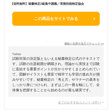
【送料無料】秘書検定2級集中講義／実務技能検定協会
この商品をサイトでみる
価格と在庫を
楽天
でチェック
>>
Turkey
試験対策の決定版ともいえる秘書検定公式のテキストで
す。試験の出題範囲が網羅され、理論から実技まで試験
に直結する重要ポイントが分かりやすくまとめられてい
て、図解やイラストも豊富で独学でも学習の進め方が掴
みやすいです。秘書検定の「考え方」やマナーの基本を
しっかり身につけられ、まずはこの一冊を軸にして、全
体像を把握することから始めるのが最も確実です。
全てのおすすめコメント
(
1
件)
>