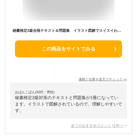
秘書検定2級合格テキスト＆問題集 イラスト図解でスイスイわかる! 杉本直鴻/著
この商品をサイトでみる
価格と在庫を
楽天
でチェック
>>
おぱんこぱん(50代・男性)
秘書検定2級対策のテキストと問題集が1冊になってい
ます。イラストで図解されているので、理解しやすいで
す。
全てのおすすめコメント
(
1
件)
>