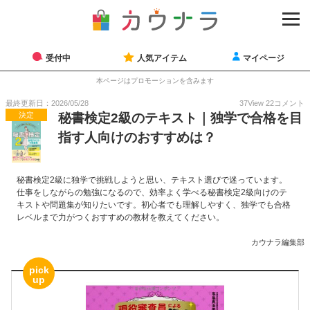
受付中
人気アイテム
マイページ
本ページはプロモーションを含みます
最終更新日：2026/05/28
37
View
22
コメント
決定
秘書検定2級のテキスト｜独学で合格を目
指す人向けのおすすめは？
秘書検定2級に独学で挑戦しようと思い、テキスト選びで迷っています。
仕事をしながらの勉強になるので、効率よく学べる秘書検定2級向けのテ
キストや問題集が知りたいです。初心者でも理解しやすく、独学でも合格
レベルまで力がつくおすすめの教材を教えてください。
カウナラ編集部
pick
up