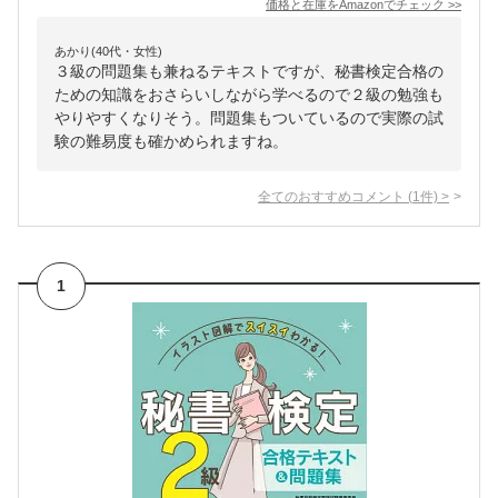
価格と在庫を
Amazon
でチェック
>>
あかり(40代・女性)
３級の問題集も兼ねるテキストですが、秘書検定合格の
ための知識をおさらいしながら学べるので２級の勉強も
やりやすくなりそう。問題集もついているので実際の試
験の難易度も確かめられますね。
全てのおすすめコメント
(
1
件)
>
1