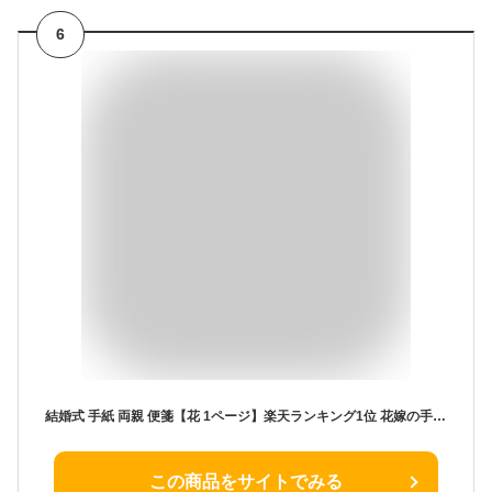
6
結婚式 手紙 両親 便箋【花 1ページ】楽天ランキング1位 花嫁の手紙台紙 新郎 新婦 友人 友達 兄弟 姉 挨拶 感謝 レターセット スピーチ メッセージ エピソード 台紙 お礼 妻へ 手渡し 渡す 文章 花嫁 プレゼント 感謝の手紙 送料無料 日本製
この商品をサイトでみる