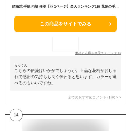
結婚式 手紙 両親 便箋【花 1ページ】楽天ランキング1位 花嫁の手紙台紙 新郎 新婦 友人 友達 兄弟 姉 挨拶 感謝 レターセット スピーチ メッセージ エピソード 台紙 お礼 妻へ 手渡し 渡す 文章 花嫁 プレゼント 感謝の手紙 送料無料 日本製
この商品をサイトでみる
価格と在庫を
楽天
でチェック
>>
らっくん
こちらの便箋はいかがでしょうか。上品な花柄がおしゃ
れで感謝の気持ちも良く伝わると思います。カラーが選
べるのもいいですね。
全てのおすすめコメント
(
1
件)
>
14