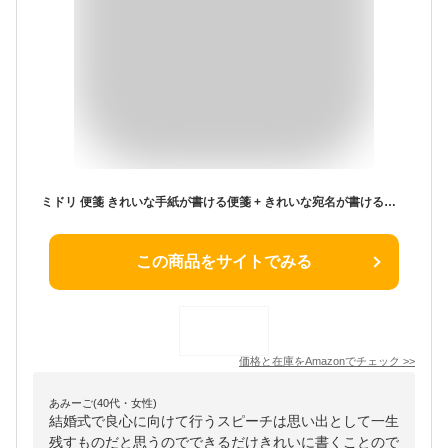
ミドリ 便箋 きれいな手紙が書ける便箋 + きれいな宛名が書ける封筒 縦 【お礼状用】セット
この商品をサイトでみる
価格と在庫を
Amazon
でチェック
>>
あみーご(40代・女性)
結婚式で良心に向けて行うスピーチは思い出として一生
残すものだと思うのでできるだけきれいに書くことので