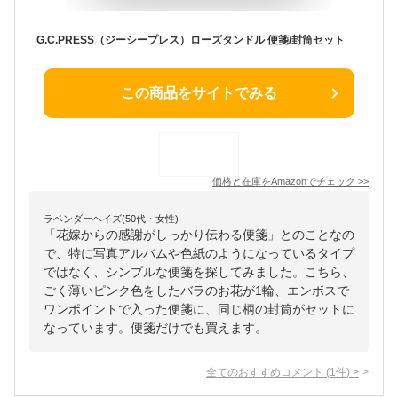
G.C.PRESS（ジーシープレス）ローズタンドル 便箋/封筒セット
この商品をサイトでみる
価格と在庫を
Amazon
でチェック
>>
ラベンダーヘイズ(50代・女性)
「花嫁からの感謝がしっかり伝わる便箋」とのことなの
で、特に写真アルバムや色紙のようになっているタイプ
ではなく、シンプルな便箋を探してみました。こちら、
ごく薄いピンク色をしたバラのお花が1輪、エンボスで
ワンポイントで入った便箋に、同じ柄の封筒がセットに
なっています。便箋だけでも買えます。
全てのおすすめコメント
(
1
件)
>