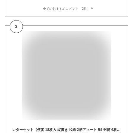
全てのおすすめコメント（2件）
3
レターセット【便箋 18枚入 縦書き 和紙 2柄アソート B5 封筒 6枚 長形4号 】 瑠璃色 便箋 手紙 メモ 寄せ書き ギフト 添え状 便箋・封筒セット | エヌビー社