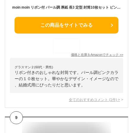
moin moin リボン付 パール調 厚紙 長3 定型 封筒10枚セット ピンク 招待状 お札入れ ご祝儀 招待状 結婚式 誕生日 記念日 お見舞い ビジネス 厚紙 無地 プレゼント ギフト 便箋 手紙 上品 シック 2507ltrs63
この商品をサイトでみる
価格と在庫を
Amazon
でチェック
>>
グラスマン２(60代・男性)
リボン付きのおしゃれな封筒です。パール調ピンクカラ
ーの１０枚セット。華やかなデザイン・イメージなので
、結婚式用にぴったりだと思います。
全てのおすすめコメント
(
1
件)
>
9