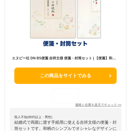
エヌビー社 DN B5便箋 吉祥文様 便箋・封筒セット | 【便箋】和紙 30枚 6柄アソート 罫線なし 【封筒】 3柄アソート 9枚 長形4号封筒 定形サイズ 和風 和柄 レター 手紙 お礼状 ラブレター 結婚式 記念日 友達 おしゃれ 御洒落 かわいい 可愛い 上品 高級
この商品をサイトでみる
価格と在庫を
楽天
でチェック
>>
投人不知(80代以上・男性)
結婚式で両親に渡す手紙用に使える吉祥文様の便箋・封
筒セットです。和柄のシンプルでオシャレなデザインに