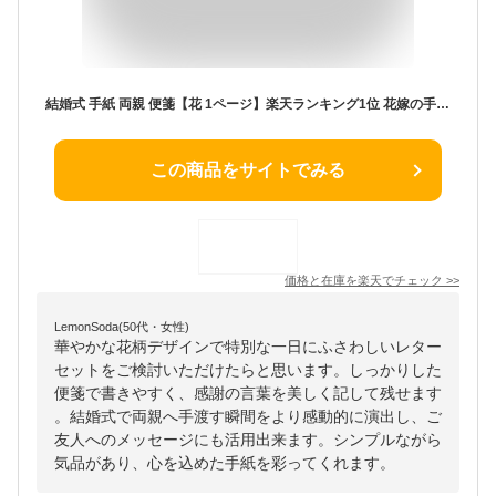
結婚式 手紙 両親 便箋【花 1ページ】楽天ランキング1位 花嫁の手紙台紙 新郎 新婦 友人 友達 兄弟 姉 挨拶 感謝 レターセット スピーチ メッセージ エピソード 台紙 お礼 妻へ 手渡し 渡す 文章 花嫁 プレゼント 感謝の手紙 送料無料 日本製
この商品をサイトでみる
価格と在庫を
楽天
でチェック
>>
LemonSoda(50代・女性)
華やかな花柄デザインで特別な一日にふさわしいレター
セットをご検討いただけたらと思います。しっかりした
便箋で書きやすく、感謝の言葉を美しく記して残せます
。結婚式で両親へ手渡す瞬間をより感動的に演出し、ご
友人へのメッセージにも活用出来ます。シンプルながら
気品があり、心を込めた手紙を彩ってくれます。