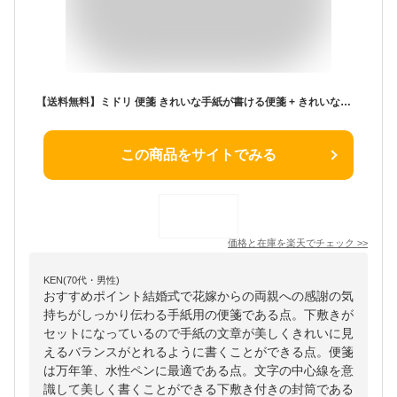
【送料無料】ミドリ 便箋 きれいな手紙が書ける便箋 + きれいな宛名が書ける封筒 縦 お礼状用 セット 便箋 手紙 ペン字 - メール便発送
この商品をサイトでみる
価格と在庫を
楽天
でチェック
>>
KEN(70代・男性)
おすすめポイント結婚式で花嫁からの両親への感謝の気
持ちがしっかり伝わる手紙用の便箋である点。下敷きが
セットになっているので手紙の文章が美しくきれいに見
えるバランスがとれるように書くことができる点。便箋
は万年筆、水性ペンに最適である点。文字の中心線を意
識して美しく書くことができる下敷き付きの封筒である