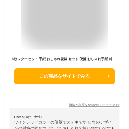
6枚レターセット 手紙 おしゃれ花嫁 セット 便箋 おしゃれ手紙 封筒プロポーズ 羽根金便箋,メッセージカード適用します母の日、クリスマス、誕生日の宴会、花嫁式の招待状、卒業の招待状、子供の百日の宴 (6枚麻布ワインレッド)
この商品をサイトでみる
価格と在庫を
Amazon
でチェック
>>
Chess(50代・女性)
ワインレッドカラーの便箋でステキです ロウのデザイ
ンの封筒の栓がついていておしゃれで使いやすいです 6