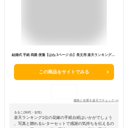
結婚式 手紙 両親 便箋【はね 3ページ 白】長文用 楽天ランキング1位 花嫁の手紙台紙 新郎 新婦 友人 友達 兄弟 姉 挨拶 感謝 レターセット スピーチ メッセージ エピソード 台紙 お礼 妻へ 手渡し 渡す 文章 花嫁 プレゼント 感謝の手紙 送料無料 日本製
この商品をサイトでみる
価格と在庫を
楽天
でチェック
>>
るるこ(50代・女性)
楽天ランキング1位の花嫁の手紙台紙はいかがでしょう
。写真と贈れるレターセットで感謝の気持ちを伝えるの