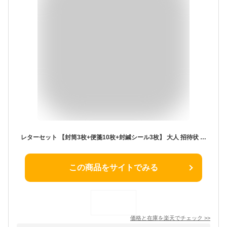
レターセット 【封筒3枚+便箋10枚+封緘シール3枚】 大人 招待状 プロポーズ ラブレター 両親への手紙 感謝状 お礼状 メッセージカード レターセット 結婚式 フォーマル レトロ アンティーク 誕生日 記念日
この商品をサイトでみる
価格と在庫を
楽天
でチェック
>>