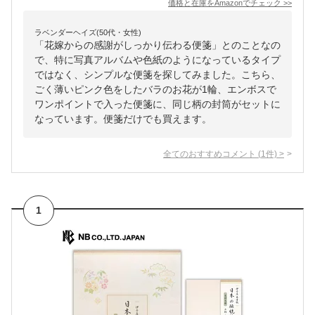
価格と在庫を
Amazon
でチェック
>>
ラベンダーヘイズ(50代・女性)
「花嫁からの感謝がしっかり伝わる便箋」とのことなの
で、特に写真アルバムや色紙のようになっているタイプ
ではなく、シンプルな便箋を探してみました。こちら、
ごく薄いピンク色をしたバラのお花が1輪、エンボスで
ワンポイントで入った便箋に、同じ柄の封筒がセットに
なっています。便箋だけでも買えます。
全てのおすすめコメント
(
1
件)
>
1