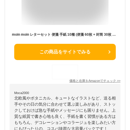
moin moin レターセット 便箋 手紙 10種 (便箋 60枚 + 封筒 30枚 セット) アソート 大量 大容量 徳用/ライン 柄 動物 アニマル カラフル 鳥 テディベア 馬 いるか 蝶 ピンク グレー 花束 花 フラワー 花柄 フラミンゴ ハイビスカス きつね 総柄 グリーン 赤 ストライプ ハイピングイエロー ブルー ピンク 2506ltrs60
この商品をサイトでみる
価格と在庫を
Amazon
でチェック
>>
Moca2000
北欧風やボタニカル、キュートなイラストなど、送る相
手やその日の気分に合わせて選ぶ楽しみがあり、ストッ
クしておけば急な手紙やメッセージにも困りません。上
質な紙質で書き心地も良く、手紙を書く習慣がある方は
もちろん、デコレーションやコラージュを楽しみたい方
にもぴったりの、コスパ抜群な大容量パックです！