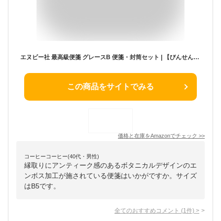
エヌビー社 最高級便箋 グレースB 便箋・封筒セット | 【びんせん】25枚入 b5 相当 横書き 【ふうとう】 5枚入
この商品をサイトでみる
価格と在庫を
Amazon
でチェック
>>
コーヒーコーヒー(40代・男性)
縁取りにアンティーク感のあるボタニカルデザインのエ
ンボス加工が施されている便箋はいかがですか。サイズ
はB5です。
全てのおすすめコメント
(
1
件)
>