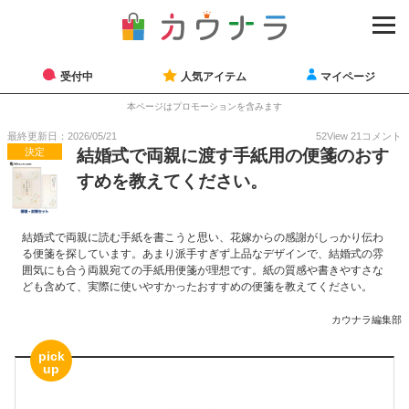
受付中
人気アイテム
マイページ
本ページはプロモーションを含みます
最終更新日：2026/05/21
52
View
21
コメント
決定
結婚式で両親に渡す手紙用の便箋のおす
すめを教えてください。
結婚式で両親に読む手紙を書こうと思い、花嫁からの感謝がしっかり伝わ
る便箋を探しています。あまり派手すぎず上品なデザインで、結婚式の雰
囲気にも合う両親宛ての手紙用便箋が理想です。紙の質感や書きやすさな
ども含めて、実際に使いやすかったおすすめの便箋を教えてください。
カウナラ編集部
pick
up