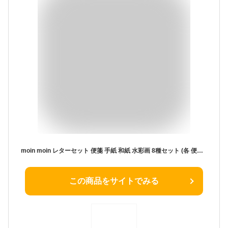
moin moin レターセット 便箋 手紙 和紙 水彩画 8種セット (各 便箋4枚 + 封筒 2枚 合計 びんせん32枚 封筒16枚) 水墨 風景 花 シック 大人 桜 梅 ピンク スイレン 日本画 絵画 芸術 風景画 自然 2303ltrs35
この商品をサイトでみる