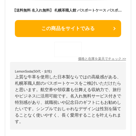
【送料無料 名入れ無料】 札幌革職人館 パスポートケース パスポートカバー 革 レザー 本革 メンズ レディース 日本製 ブランド おしゃれ 就職 入学 記念日 男性 女性 ビジネス ギフト プレゼント 牛革 上質 ギフト 高級感 クレジットカード 小さい財布 父の日
この商品をサイトでみる
価格と在庫を
楽天
でチェック
>>
LemonSoda(50代・女性)
上質な牛革を使用した日本製ならではの高級感がある、
札幌革職人館のパスポートケースをご検討いただけたら
と思います。航空券や領収書も仕舞える収納力で、旅行
やビジネスに活用可能です。名入れ無料サービス付きで
特別感があり、就職祝いや記念日のギフトにもお勧めし
たいです。シンプルでおしゃれなデザインは性別を隔て
ることなく使いやすく、長く愛用することを叶えられま
す。