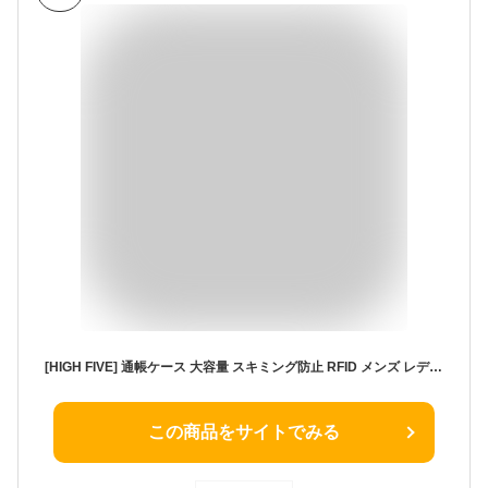
[HIGH FIVE] 通帳ケース 大容量 スキミング防止 RFID メンズ レディース じゃばら 多機能 カードケース パスポート 母子手帳 お薬手帳 ネイビー
この商品をサイトでみる