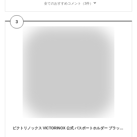
全てのおすすめコメント（3件）
3
ビクトリノックス VICTORINOX 公式 パスポートホルダー ブラック トラベルエッセンシャルズ 正規品 パスポートケース スキミング防止 パスポートカバー パスポート入れ ブランド シンプル おしゃれ RFID 旅行グッズ プレゼント 海外旅行 出張 便利グッズ 旅行用品 黒 653361