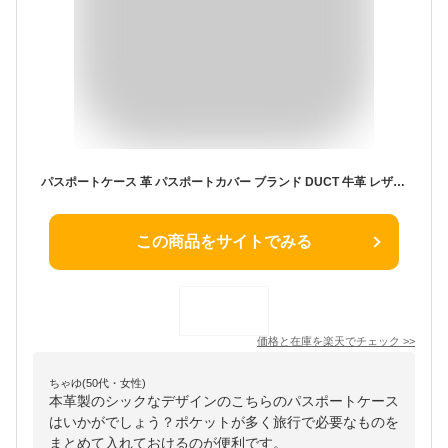
パスポートケース 革 パスポートカバー ブランド DUCT 牛革 レザー PassPort Case NL-191 本革 イタリアンレザー メンズ レディース ユニセックス おしゃれ パスポート入れ カード 航空券 搭乗券 エアー チケット 旅行用品 プレゼント ギフト 送料無料 母の日 父の日 あす楽
この商品をサイトでみる
価格と在庫を
楽天
でチェック
>>
ちゃゆ(50代・女性)
本革製のシックなデザインのこちらのパスポートケース
はいかがでしょう？ポケットが多く旅行で必要なものを
まとめて入れておけるのが便利です。