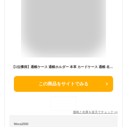
【1位獲得】通帳ケース 通帳ホルダー 本革 カードケース 通帳 名刺 カード 通帳入れ 名刺入れ カード入れ パスポートケース クリアポケット 革 レザー 薄い 薄型 スリム 磁気 磁気防止 磁気スリム RFID スキミング防止 ポーチ レディース メンズ ビジネス 母の日
この商品をサイトでみる
価格と在庫を
楽天
でチェック
>>
Moca2000