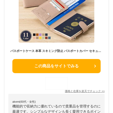
パスポートケース 本革 スキミング防止 パスポートカバー セキュリティポーチ トラベルポーチ カードケース 財布 小銭入れ 航空券 搭乗券 出張 ビジネス 海外旅行 旅行グッズ トラベルグッズ コンパクト スリム 薄型 大容量 便利 多機能 ボタン付き
この商品をサイトでみる
価格と在庫を
楽天
でチェック
>>
akemi(60代・女性)
機能的で収納力に優れているので貴重品を管理するのに
最適です。シンプルなデザインも長く愛用できるポイン