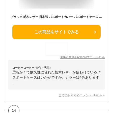
ブラック 栃木レザー 日本製 パスポートカバー パスポートケース パスポート入れ おしゃれ かわいい レディース メンズ 本革 可愛い 本革 牛革 とちぎれざー 国産 トラベルアクセサリー 旅行 韓国 可愛い 薄型 札入れ 10473-100-100
この商品をサイトでみる
価格と在庫を
Amazon
でチェック
>>
コーヒーコーヒー(40代・男性)
柔らかくて耐久性に優れた栃木レザーが使われているパ
スポートケースはいかがですか。カラーは4色あります
。
全てのおすすめコメント
(
1
件)
>
14