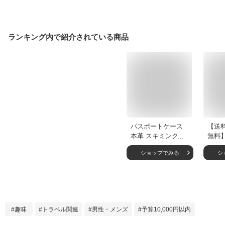
ランキング内で紹介されている商品
パスポートケース
【送
本革 スキミング防
無料
止 パスポートカバ
館 
ショップでみる
シ
ー セキュリティポ
ス 
ーチ トラベルポー
ー 革
チ カードケース 財
メン
布 小銭入れ 航空券
日本製
搭乗券 出張 ビジネ
しゃれ
ス 海外旅行 旅行グ
念日 
趣味
トラベル関連
男性・メンズ
予算10,000円以内
ッズ トラベルグッ
ネス 
ズ コンパクト スリ
ント 