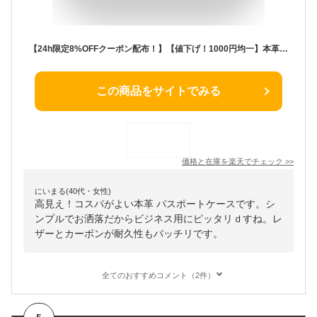
【24h限定8%OFFクーポン配布！】【値下げ！1000円均一】本革 パスポートケース パスポートカバー ビジネス カジュアル 大容量 カーボン 旅行 パスポート メンズ レディース おしゃれ かっこいい シンプル ギフト プレゼント パケット
この商品をサイトでみる
価格と在庫を
楽天
でチェック
>>
にいまる(40代・女性)
高見え！コスパがよい本革 パスポートケースです。シ
ンプルでお洒落だからビジネス用にピッタリｄすね。レ
ザーとカーボンが耐久性もバッチリです。
全てのおすすめコメント（2件）