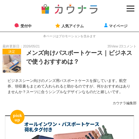
受付中
人気アイテム
マイページ
本ページはプロモーションを含みます
最終更新日：2026/05/21
35
View
23
コメント
決定
メンズ向けパスポートケース｜ビジネス
で使うおすすめは？
ビジネスシーン向けのメンズ用パスポートケースを探しています。航空
券、領収書もまとめて入れられると助かるのですが、何かおすすめはあり
ませんか？スーツに合うシンプルなデザインなものだと嬉しいです。
カウナラ編集部
pick
up