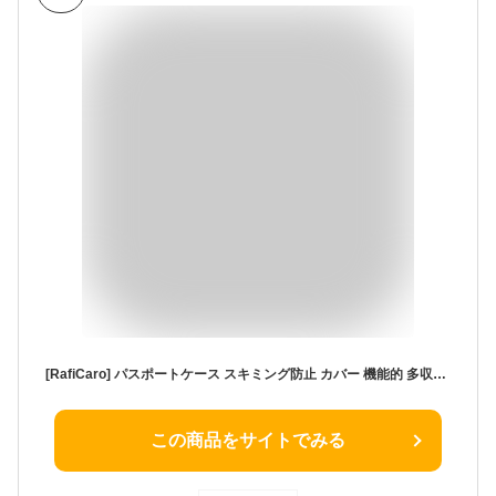
[RafiCaro] パスポートケース スキミング防止 カバー 機能的 多収納 メンズ レディース カード入れ 小銭入れ ストラップ付き ペンホルダー付き ファスナーポケット 撥水 海外 旅行 出張 ブラック
この商品をサイトでみる