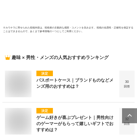
ム 薄型 大容量 便利
ト 高
多機能 ボタン付き
トカ
布 父
※
カウナラ
に寄せられた投稿内容は、投稿者の主観的な感想・コメントを含みます。 投稿の信憑性・正確性を保証する
ことはできませんので、あくまで参考情報の一つとしてご利用ください。
趣味 × 男性・メンズ
の人気おすすめランキング
決定
パスポートケース｜ブランドものなどメ
30
ンズ用のおすすめは？
回答
決定
ゲーム好きが喜ぶプレゼント｜男性向け
32
のゲーマーがもらって嬉しいギフトでお
回答
すすめは？