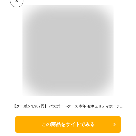
8
【クーポンで907円】 パスポートケース 本革 セキュリティポーチ スキミング防止 パスポートカバー パスポート入れ カードケース 財布 トラベルグッズ 出張 ポーチ ビジネス 航空券 搭乗券 スリム コンパクトシンプル 旅行用品 海外旅行 旅行グッズ 送料無料
この商品をサイトでみる