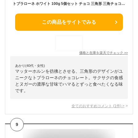
トブラローネ ホワイト 100g 5個セット チョコ 三角形 三角チョコ サクサク ヌガー マッターホルン 輸入菓子 送料無料
この商品をサイトでみる
価格と在庫を
楽天
でチェック
>>
あかり(40代・女性)
マッターホルンを彷彿とさせる、三角形のデザインがユ
ニークなトブラローネのチョコレート。サクサクの食感
とヌガーの濃厚な甘味でハマるとずっと食べたくなる味
です。
全てのおすすめコメント
(
1
件)
>
9