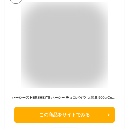
ハーシーズ HERSHEY'S ハーシー チョコバイツ 大容量 900g Cookies'n'chocolate CHOCO BITES お徳用 業務用 海外チョコレート 配布用お菓子 たっぷり おつまみ おやつ バレンタイン ミルクチョコレート クッキーインチョコ 輸入菓子 アメリカ
この商品をサイトでみる