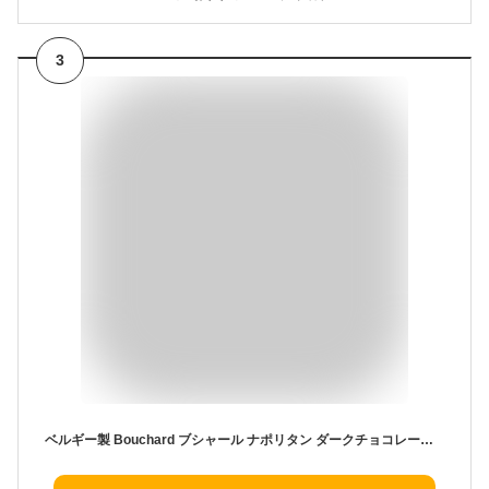
3
ベルギー製 Bouchard ブシャール ナポリタン ダークチョコレート ダーク 大容量 910g ハイカカオ チョコレート Napolitains お徳用 業務用 海外チョコレート 個包装 配布用お菓子 たっぷり おつまみ おやつ バレンタイン ミルクチョコレート 輸入菓子 ベルジャン