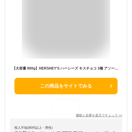
【大容量 900g】HERSHEY'S ハーシーズ キスチョコ 3種 アソート Kisses Chocolate お徳用 業務用 海外 チョコレート 個包装 配布用 お菓子 たっぷり おつまみ おやつ バレンタイン ホワイトデー クリーミーミルク スペシャルダーク ダーク クッキー＆クリーム
この商品をサイトでみる
価格と在庫を
楽天
でチェック
>>
投人不知(80代以上・男性)