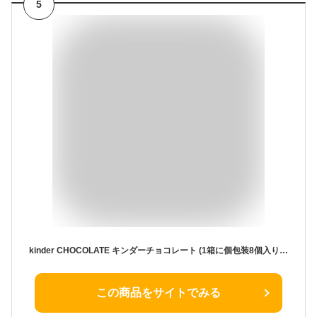
5
kinder CHOCOLATE キンダーチョコレート (1箱に個包装8個入り) 100g+Twix キャラメル チョコレートクッキー1個 (48.5g)×5個 ASMR SNS youtube TikTok インスタ マシッソ 韓国モッパン 海外お菓子 海外チョコ
この商品をサイトでみる