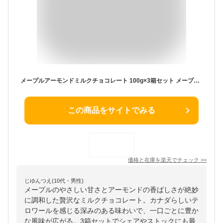
メープルアーモンドミルクチョコレート 100g×3箱セット メープルテラー Maple Terroir Milk Chocolate カナダ テロワール 海外 輸入食品 別送 夏季クール
この商品をサイトでみる
価格と在庫を
楽天
でチェック
>>
じゆんつえ(10代・男性)
メープルのやさしい甘さとアーモンドの香ばしさが絶妙
に調和した贅沢なミルクチョコレート。カナダらしいテ
ロワールを感じる深みのある味わいで、一口ごとに豊か
な風味が広がる。3箱セットでシェアやストックにも最