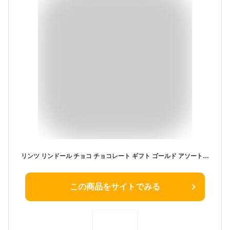
リンツ リンドール チョコ チョコレート ギフト ゴールド アソート (ミルク、ホワイト、ダーク、ヘーゼルナッツ) 600g 4種類 約48個 大量 大容量 詰め合わせ 義理チョコ プレゼント Lindt 箱入り
この商品をサイトでみる