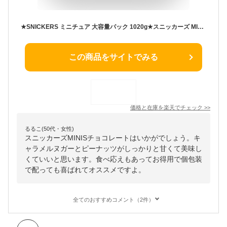
★SNICKERS ミニチュア 大容量パック 1020g★スニッカーズ MINIS チョコレート キャラメルヌガー ピーナッツ お得用 業務用 個包装 お菓子 配布用 海外チョコレートバー スナック
この商品をサイトでみる
価格と在庫を
楽天
でチェック
>>
るるこ(50代・女性)
スニッカーズMINISチョコレートはいかがでしょう。キ
ャラメルヌガーとピーナッツがしっかりと甘くて美味し
くていいと思います。食べ応えもあってお得用で個包装
で配っても喜ばれてオススメですよ。
全てのおすすめコメント（2件）