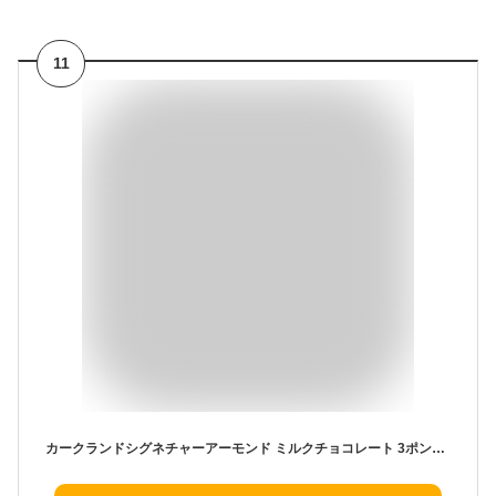
11
カークランドシグネチャーアーモンド ミルクチョコレート 3ポンド Kirkland Signature Almonds, Milk Chocolate, 3 lb 日本未発売【お取り寄せ商品】