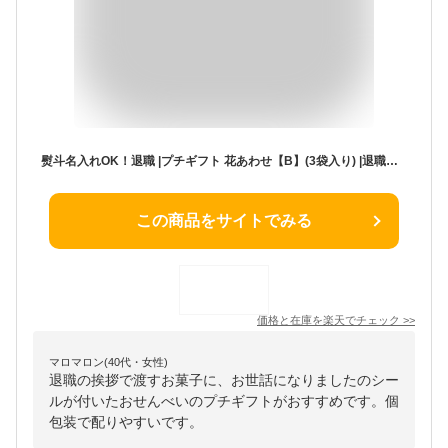
熨斗名入れOK！退職 |プチギフト 花あわせ【B】(3袋入り) |退職用 お菓子 お世話になりました お菓子 御礼 御挨拶 おかき プチギフト せんべい おせんべい 個包装 感謝 お返し あられ お煎餅 和菓子 お礼 京都 かりんとう 和菓子 お手土産 父の日 遅れてごめんね
この商品をサイトでみる
価格と在庫を
楽天
でチェック
>>
マロマロン(40代・女性)
退職の挨拶で渡すお菓子に、お世話になりましたのシー
ルが付いたおせんべいのプチギフトがおすすめです。個
包装で配りやすいです。