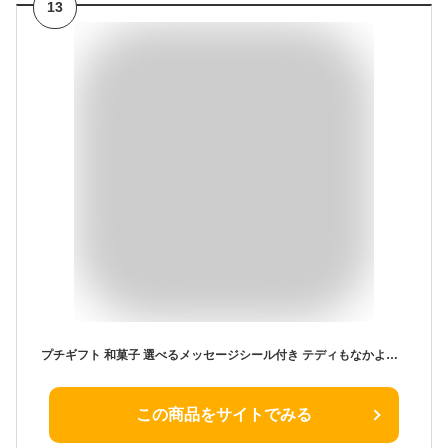
13
プチギフト 和菓子 選べるメッセージシール付き テディもなかよし！ ※メッセージシール付き 結婚式 二次会 産休 退職 御礼 ウェディング くまもなか クマ最中 くま最中 個包装 和スイーツ 最中 産休 退職 かわいい ギフト
この商品をサイトでみる