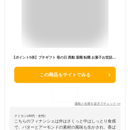
【ポイント5倍】プチギフト 母の日 異動 退職 転職 お菓子お世話になりました 大量 メッセージ 可愛い 手土産 内祝い お返し お礼 個包装 焼き菓子 スイーツ プレゼント ギフト お配り 記念品 300円台HF-3EC フィナンシェ 2個入 ※オンラインショップ限定
この商品をサイトでみる
価格と在庫を
楽天
でチェック
>>
クミカン(40代・女性)
こちらのフィナンシェは外はさくっと中はしっとり食感
で、バターとアーモンドの素材の風味も生かされ、香ば