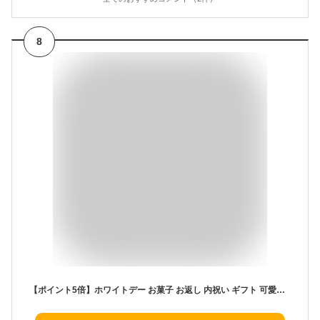
8
【ポイント5倍】ホワイトデー お菓子 お返し 内祝い ギフト 可愛い 取り寄せ スイーツ 洋菓子 異動 お祝い 卒業式 入学式 プチギフト 退職 お配り 個包装 記念品 来場者 かわいい【シーキューブ-C3-】CSC-4C サクッチ・ホロッチ 4個入