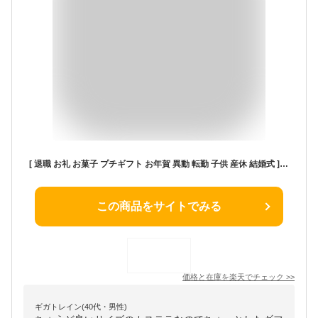
[ 退職 お礼 お菓子 プチギフト お年賀 異動 転勤 子供 産休 結婚式 ] 個包装 カステラ [ 送別会 お返し プレゼント 卒園 卒業 メッセージ おすすめ お配り お礼 ありがとう 300円 感謝 500円 おしゃれ 安い 大量 販促 粗品 まとめ買い 挨拶 和菓子 大量注文 ] TK20
この商品をサイトでみる
価格と在庫を
楽天
でチェック
>>
ギガトレイン(40代・男性)