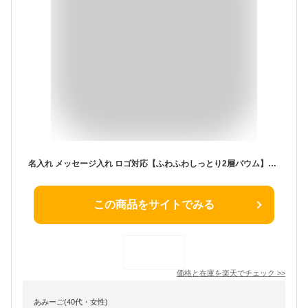
名入れ メッセージ入れ ロゴ対応【ふわふわしっとり2層バウム】挨拶 イベント 個包装 結婚式 引っ越し 移動 餞別 バウムクーヘン 大量 お礼 感謝 お世話に 退職 転勤 お菓子 ウエディング 100円台 産休 育休 心ばかり 粗品 プチギフト 記念 バーム よろしく 入学 割引
この商品をサイトでみる
価格と在庫を
楽天
でチェック
>>
あみーご(40代・女性)