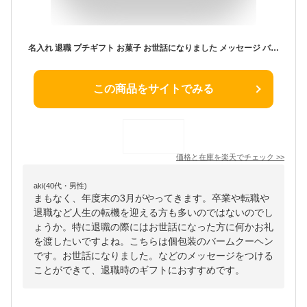
名入れ 退職 プチギフト お菓子 お世話になりました メッセージ バウムクーヘン 個包装 バレンタイン ホワイトデー お礼の品 大量 プレゼント ノベルティ 結婚式 かわいい おしゃれ ありがとうございます 粗品 おしゃれ 送料無料 男性 女性
この商品をサイトでみる
価格と在庫を
楽天
でチェック
>>
aki(40代・男性)
まもなく、年度末の3月がやってきます。卒業や転職や
退職など人生の転機を迎える方も多いのではないのでし
ょうか。特に退職の際にはお世話になった方に何かお礼
を渡したいですよね。こちらは個包装のバームクーヘン
です。お世話になりました。などのメッセージをつける
ことができて、退職時のギフトにおすすめです。