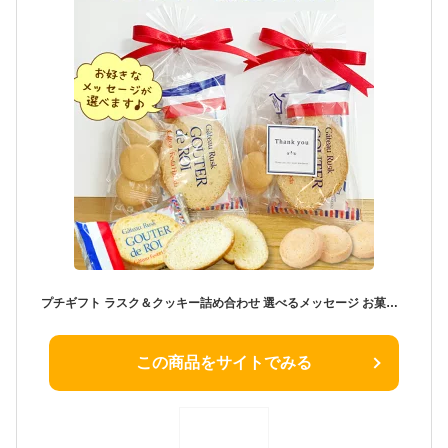
プチギフト ラスク＆クッキー詰め合わせ 選べるメッセージ お菓子 個包装 退職 可愛い おしゃれ 挨拶 お返し ばらまき 大量 記念品 産休 卒園 卒業 卒団 入社 来店 祝い ヘクセン ガトーフェスタハラダ デパ地下 結婚式 プレゼント チョコ ホワイトデー 300円 500円以下
この商品をサイトでみる