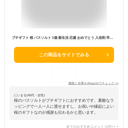
プチギフト 桜 バスソルト 1個 新生活 応援 おめでとう 入浴剤 卒業 卒園 退職 個包装 結婚式 可愛い 夏 海 発表会 お盆 子供 お菓子 御菓子 オシャレ おしゃれ 大人 ありがとう 出産 産休 育休 挨拶 お礼 入浴剤 ギフト ココサブ
この商品をサイトでみる
価格と在庫を
Amazon
でチェック
>>
にいまる(40代・女性)
桜のバスソルトがプチギフトにおすすめです。素敵なラ
ッピングで一人一人に渡せますし、お祝いや縁起によい
桜のギフトなのが感謝も伝わるかと思います。
全てのおすすめコメント
(
1
件)
>