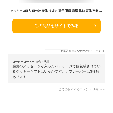
クッキー 3個入 個包装 産休 挨拶 お菓子 退職 職場 異動 育休 卒業 卒園 入学 転勤 編入 転校 プチギフト ギフト 500円 500円以下 お礼 お返し
この商品をサイトでみる
価格と在庫を
Amazon
でチェック
>>
コーヒーコーヒー(40代・男性)
感謝のメッセージが入ったパッケージで個包装されてい
るクッキーギフトはいかがですか。フレーバーは3種類
あります。
全てのおすすめコメント
(
1
件)
>