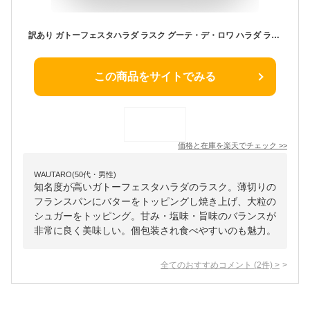
訳あり ガトーフェスタハラダ ラスク グーテ・デ・ロワ ハラダ ラスク 割れ お配り 自宅用 ポスト投函 1袋から お菓子
この商品をサイトでみる
価格と在庫を
楽天
でチェック
>>
WAUTARO(50代・男性)
知名度が高いガトーフェスタハラダのラスク。薄切りの
フランスパンにバターをトッピングし焼き上げ、大粒の
シュガーをトッピング。甘み・塩味・旨味のバランスが
非常に良く美味しい。個包装され食べやすいのも魅力。
全てのおすすめコメント
(
2
件)
>