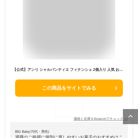
【公式】アンリ シャルパンティエ フィナンシェ 2個入り 人気 お菓子 スイーツ ギフト 個包装 プレゼント お返し 贈答用 内祝い 手土産 焼き菓子 退職
この商品をサイトでみる
価格と在庫を
Amazon
でチェック
>>
BIG Baby(70代・男性)
退職のご挨拶に個別に渡しやすいお菓子のおすすめはこ