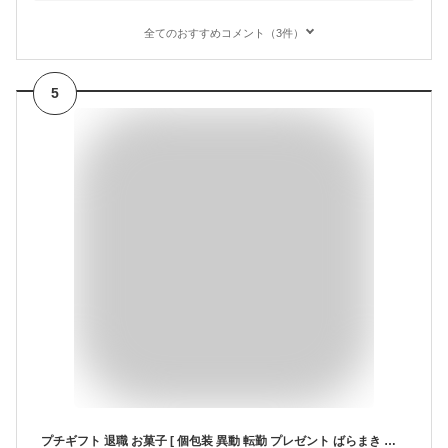
全てのおすすめコメント（3件）
5
プチギフト 退職 お菓子 [ 個包装 異動 転勤 プレゼント ばらまき お配り スイーツ お礼 感謝 御礼 挨拶 送別会 お返し 卒園 おしゃれ おすすめ 人気 まとめ買い メッセージ 300円 500円 安い カステラ ありがとう 大量 配る お礼の品 かわいい 大量注文 お年賀] TK20