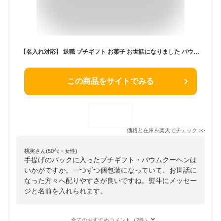
【名入れ対応】 退職 プチギフト お菓子 お世話になりました バウムクーヘン コーヒー バッグ 転勤 引越し お礼 学校 プレゼント 個包装 大量 おしゃれ 送料無料 女性 男性 お礼の品 粗品
この商品をサイトでみる
価格と在庫を
楽天
でチェック
>>
桃実さん(50代・女性)
手提げのバックに入ったプチギフト・バウムクーヘンは
いかがですか。一つずつ個包装になっていて、お世話に
なった方々へ配りやすさが良いですね。熨斗にメッセー
ジと名前を入れられます。
全てのおすすめコメント（2件）