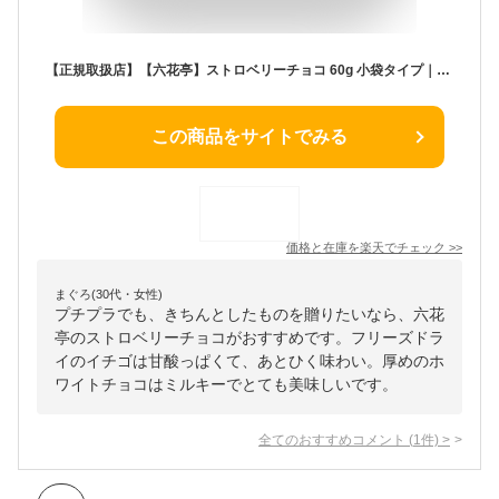
【正規取扱店】【六花亭】ストロベリーチョコ 60g 小袋タイプ｜バレンタイン ホワイトデー クリスマス 北海道 お土産 ばらまき用 まとめ買い ドライフルーツ チョコレート 可愛い プチギフト お返し 人気 500円以下
この商品をサイトでみる
価格と在庫を
楽天
でチェック
>>
まぐろ(30代・女性)
プチプラでも、きちんとしたものを贈りたいなら、六花
亭のストロベリーチョコがおすすめです。フリーズドラ
イのイチゴは甘酸っぱくて、あとひく味わい。厚めのホ
ワイトチョコはミルキーでとても美味しいです。
全てのおすすめコメント
(
1
件)
>