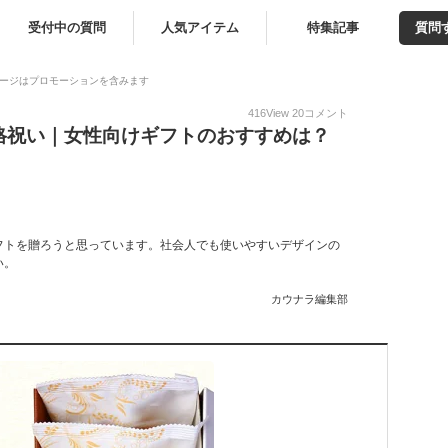
受付中の質問
人気アイテム
特集記事
質問
ージはプロモーションを含みます
416
View
20
コメント
格祝い｜女性向けギフトのおすすめは？
フトを贈ろうと思っています。社会人でも使いやすいデザインの
い。
カウナラ編集部