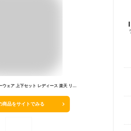
セルヴァン リカバリーウェア 上下セット レディース 楽天 リカバリーパジャマ パジャマ 疲労回復 リカバリーウエア 一般医療機器 リカバリーケア リカバリー ルームウェア ナイトウェア ナイトウエア 部屋着 寝巻き 血行促進 長袖 セットアップ おしゃれ
の商品をサイトでみる