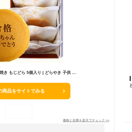
合格祝い 名入れ どら焼き もじどら 5個入り | どらやき 子供 名入れ お返し プチギフト お祝い グッズ 受験 合格祈願グッズ 合格グッズ プレゼント お菓子 和菓子 誕生日プレゼント メッセージ入り 内祝い スイーツ メッセージ ギフト 名前入れ 個包装 サプライズ
の商品をサイトでみる
価格と在庫を
楽天
でチェック
>>