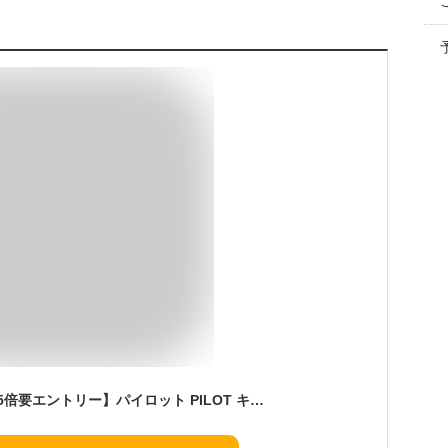
【1/1〜1/31ポイント5倍要エントリー】パイロット PILOT キャップレス capless マットブラック 万年筆 18K EF極細/F細字/M中字 FC-18SR-BM お祝い ギフト プレゼント 記念品 文房具 高級筆記具 ブランド 個性 デザイン 贈り物 御礼 お礼の品 ファッション