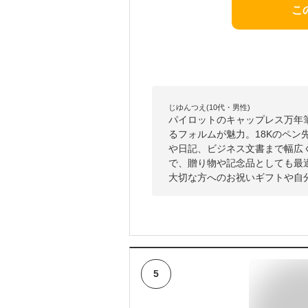
こ
じゆんつえ(10代・男性)
パイロットのキャップレス万年
るフォルムが魅力。18Kのペ
や日記、ビジネス文書まで幅広
で、贈り物や記念品としても最
大切な方へのお祝いギフトや自
5