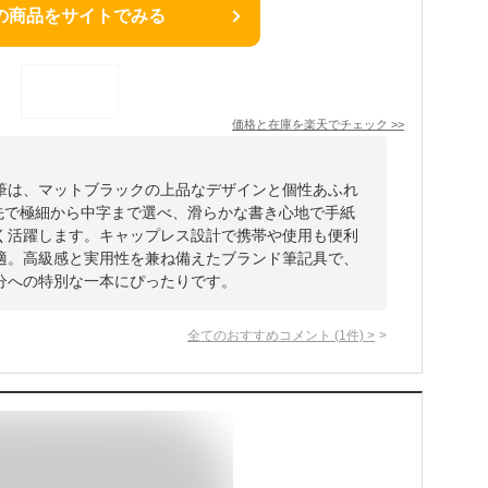
の商品をサイトでみる
価格と在庫を
楽天
でチェック
>>
筆は、マットブラックの上品なデザインと個性あふれ
ン先で極細から中字まで選べ、滑らかな書き心地で手紙
く活躍します。キャップレス設計で携帯や使用も便利
適。高級感と実用性を兼ね備えたブランド筆記具で、
分への特別な一本にぴったりです。
全てのおすすめコメント
(
1
件)
>