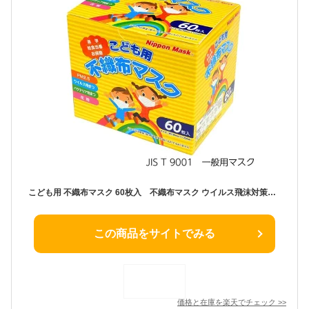
こども用 不織布マスク 60枚入 不織布マスク ウイルス飛沫対策 JIS規格適合品 日本マスク 公式 横井定 定番 小学生 学童 おすすめ
この商品をサイトでみる
価格と在庫を
楽天
でチェック
>>