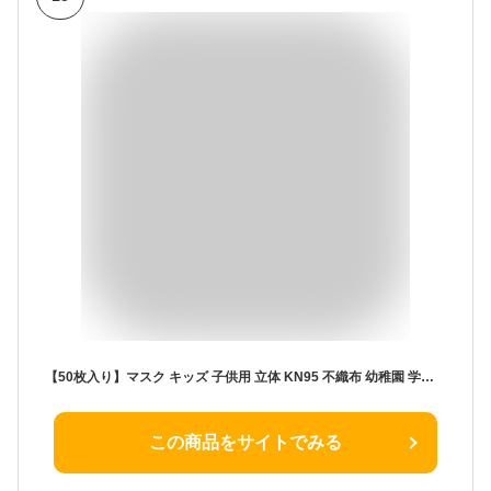
【50枚入り】マスク キッズ 子供用 立体 KN95 不織布 幼稚園 学生 おしゃれ 絵柄 可愛い こども 立体マスク 使い捨て 4層構造 99％以上カット 耳痛くない 耳 苦しくない 使い捨て 女の子 男の子 ホコリ 飛沫感染 柔らかい 肌触りが良い 通気性 安全保証
この商品をサイトでみる