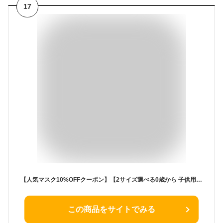
17
【人気マスク10%OFFクーポン】【2サイズ選べる0歳から 子供用マスク 絵柄マスク 立体マスク 】 マスク 3Dマスク 不織布マスク 子供マスク 子どもマスク キッズマスク お子さんマスク アニマル柄 アニメ柄 子ども用マスク 幼児用マスク お子さん用マスク
この商品をサイトでみる