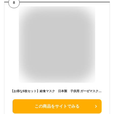
8
【お得な8枚セット】給食マスク 日本製 子供用 ガーゼマスク 全40種 洗えるマスク キッズ 子ども プレゼント 入園入学 卒園 新学期 給食当番 防寒 洗濯可 高学年 痛くなりにくい 約9×13センチ
この商品をサイトでみる