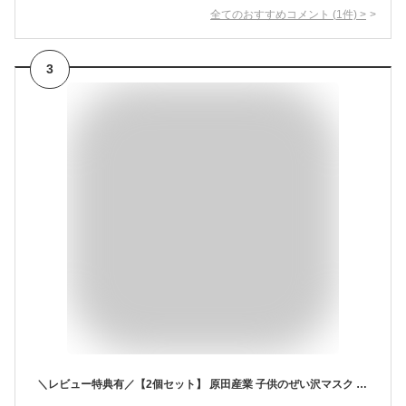
全てのおすすめコメント
(
1
件)
>
3
＼レビュー特典有／【2個セット】 原田産業 子供のぜい沢マスク [単品内容量/30枚] | 子供用マスク ぜい沢マスク 原田産業 マスクセット 通学マスク 給食当番マスク 不織布マスク 99%カットフィルタ 安全設計 3Dライン フィットマスク 柔らかマスク サイズ調整