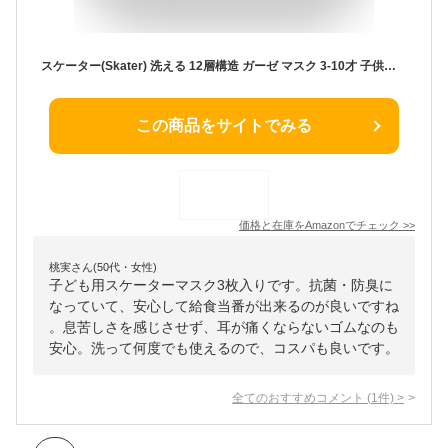
スケーター(Skater) 洗える 12層構造 ガーゼ マスク 3-10才 子供用 3枚入 抗菌 防臭 I'm ドラえもん 道具 サンリオ 12×9cm MSKG1
この商品をサイトでみる
価格と在庫を
Amazon
でチェック
>>
桃実さん(50代・女性)
子ども用スケーターマスク3枚入りです。抗菌・防臭に
なっていて、安心して給食当番が出来るのが良いですね
。息苦しさを感じさせず、耳が痛くならないゴムなのも
安心。洗って何度でも使えるので、コスパも良いです。
全てのおすすめコメント
(
1
件)
>