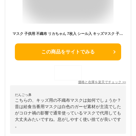
マスク 子供用 不織布 リカちゃん 7枚入 シール入 キッズマスク 子供用マスク （ 子ども用 子供 小さめ 女の子 かわいい 給食 当番 ホコリ 花粉 埃 予防 防止 ） 【3980円以上送料無料】
この商品をサイトでみる
価格と在庫を
楽天
でチェック
>>
だんごっ鼻
こちらの、キッズ用の不織布マスクは如何でしょうか？
昔は給食当番用マスクは白色のガーゼ素材が主流でした
がコロナ禍の影響で通常使っているマスクで代用しても
大丈夫みたいですね。息がしやすく使い捨てが良いです
。