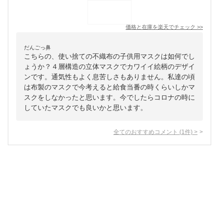
価格と在庫を
楽天
でチェック
>>
だんごっ鼻
こちらの、使い捨ての不織布の子供用マスクは如何でし
ょうか？４層構造の立体マスクでカワイイ絵柄のデザイ
ンです。通気性もよく息苦しさもありません。私達の頃
は布製のマスクで今考えると給食当番の時くらいしかマ
スクをしなかったと思います。今でしたらコロナの時に
していたマスクでも良いかと思います。
全てのおすすめコメント
(
1
件)
>