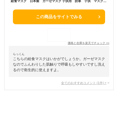
給食マスク 日本製 ガーゼマスク 子供用 防寒 子供 マスク ガーゼ 給食当番 洗えるマスク ハドメイド 子供 小学生 プレゼント 入園入学 経済的 痛くなりにくい インナーマスク 9×13センチ
この商品をサイトでみる
価格と在庫を
楽天
でチェック
>>
らっくん
こちらの給食マスクはいかがでしょうか。ガーゼマスク
なのでふんわりした肌触りで呼吸もしやすいですし洗え
るので衛生的に使えますよ。
全てのおすすめコメント
(
1
件)
>