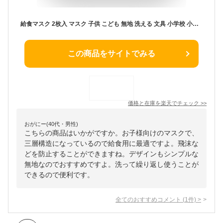
給食マスク 2枚入 マスク 子供 こども 無地 洗える 文具 小学校 小学生 学校 入学 給食当番 飛沫 風邪 花粉 ウィルス 予防 衛生用品 白
この商品をサイトでみる
価格と在庫を
楽天
でチェック
>>
おがにー(40代・男性)
こちらの商品はいかがですか。お子様向けのマスクで、
三層構造になっているので給食用に最適ですよ。飛沫な
どを防止することができますね。デザインもシンプルな
無地なのでおすすめですよ。洗って繰り返し使うことが
できるので便利です。
全てのおすすめコメント
(
1
件)
>