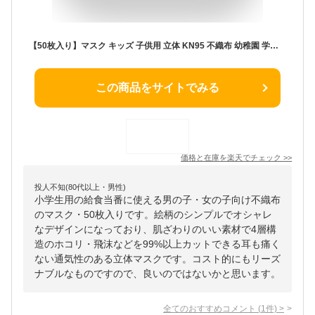
【50枚入り】マスク キッズ 子供用 立体 KN95 不織布 幼稚園 学生 おしゃれ 絵柄 可愛い こども 立体マスク 使い捨て 4層構造 99％以上カット 耳痛くない 耳 苦しくない 使い捨て 女の子 男の子 ホコリ 飛沫感染 柔らかい 肌触りが良い 通気性 安全保証
この商品をサイトでみる
価格と在庫を
楽天
でチェック
>>
投人不知(80代以上・男性)
小学生用の給食当番に使える男の子・女の子向け不織布
のマスク・50枚入りです。絵柄のシンプルでオシャレ
なデザインになっており、肌ざわりのいい素材で4層構
造のホコリ・飛沫などを99%以上カットできる耳も痛く
ない通気性のある立体マスクです。コスト的にもリーズ
ナブルなものですので、良いのではないかと思います。
全てのおすすめコメント
(
1
件)
>