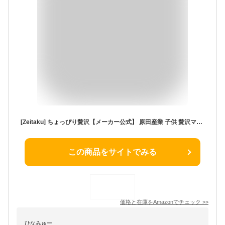
[Zeitaku] ちょっぴり贅沢【メーカー公式】 原田産業 子供 贅沢マスク 個包装 個装 90枚 大容量 不織布マスク 使い捨てマスク プリーツ 花粉 給食当番 通学
この商品をサイトでみる
価格と在庫を
Amazon
でチェック
>>
ひなみゅー