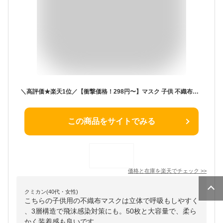
＼高評価★楽天1位／【衝撃価格！298円〜】マスク 子供 不織布マスク 子供用マスク 立体マスク 小さめ バイカラーマスク 血色マスク 50枚 両面同色 やわらかマスク 使い捨てマスク 子供 女性 男性 立体 マスク 不織布 おしゃれ 3層構造 お試し 10枚 WEIMALL 送料無料
この商品をサイトでみる
価格と在庫を
楽天
でチェック
>>
クミカン(40代・女性)
こちらの子供用の不織布マスクは立体で呼吸もしやすく
、3層構造で飛沫感染対策にも。50枚と大容量で、柔ら
かく装着感も良いです