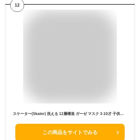
12
スケーター(Skater) 洗える 12層構造 ガーゼ マスク 3-10才 子供用 3枚入 抗菌 防臭 マイメロディ おやつタイム サンリオ 12×9cm MSKG1
この商品をサイトでみる