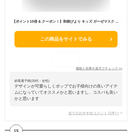
【ポイント10倍 & クーポン！】和柄びより キッズ ガーゼマスク 耳が痛くなりにくいスクールマスク うろこ Q-LIA 給食当番 風邪予防 グッズ メール便可 シネマコレクション プレゼント 男の子 女の子 ギフト
この商品をサイトでみる
価格と在庫を
楽天
でチェック
>>
砂茶屋千晴(20代・女性)
デザインが可愛らしくポップでお子様向けの良いアイテ
ムになっていてオススメかと思いますし、コスパも良い
かと思います
全てのおすすめコメント
(
1
件)
>
15