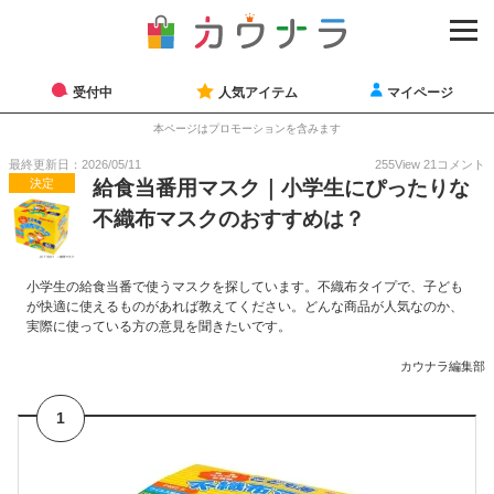
受付中
人気アイテム
マイページ
本ページはプロモーションを含みます
最終更新日：2026/05/11
255
View
21
コメント
決定
給食当番用マスク｜小学生にぴったりな
不織布マスクのおすすめは？
小学生の給食当番で使うマスクを探しています。不織布タイプで、子ども
が快適に使えるものがあれば教えてください。どんな商品が人気なのか、
実際に使っている方の意見を聞きたいです。
カウナラ編集部
1