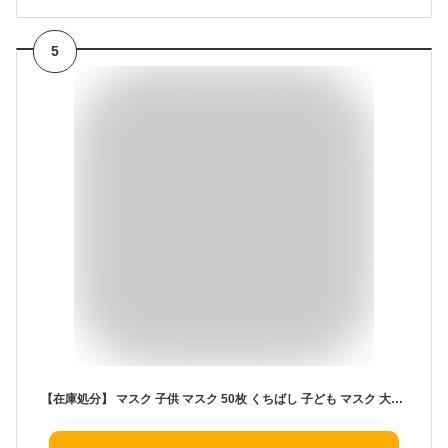
5
【在庫処分】 マスク 子供 マスク 50枚 くちばし 子ども マスク 大人 不織布 小学生 マスク 子供用 立体マスク 大人 マスク 小さめ 使い捨て マスク キッズ 立体 マスク 子供 不織布 立体マスク マスク 幼児園 保育園 まとめ買いにもおすすめ