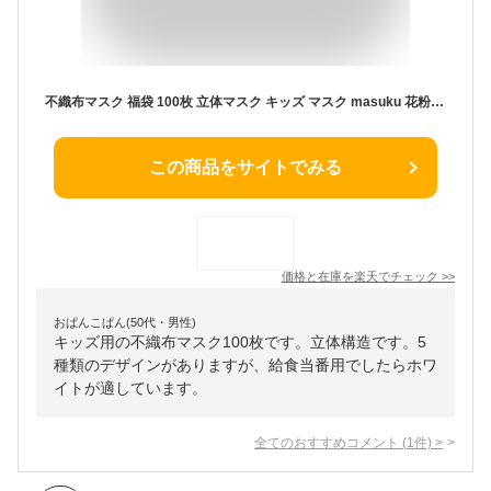
不織布マスク 福袋 100枚 立体マスク キッズ マスク masuku 花粉対策 子供 選べる マスク 子供 立体 選べる マスク セット 不織布マスク 立体構造 小学生 スポーツ 呼吸しやすい 男の子 女の子マスク キャラクター 絵柄入り メガネくもりにくい 耳紐調節 かわいい
この商品をサイトでみる
価格と在庫を
楽天
でチェック
>>
おぱんこぱん(50代・男性)
キッズ用の不織布マスク100枚です。立体構造です。5
種類のデザインがありますが、給食当番用でしたらホワ
イトが適しています。
全てのおすすめコメント
(
1
件)
>