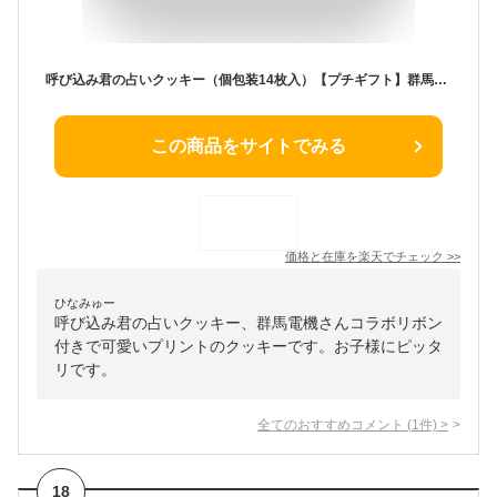
呼び込み君の占いクッキー（個包装14枚入）【プチギフト】群馬電機さんコラボ リボン付き (お歳暮 ギフト お祝い お返し お礼 新築 引越し バレンタイン ホワイトデー) ポポーポポポポクッキー 子供・小学生向けギフト*
この商品をサイトでみる
価格と在庫を
楽天
でチェック
>>
ひなみゅー
呼び込み君の占いクッキー、群馬電機さんコラボリボン
付きで可愛いプリントのクッキーです。お子様にピッタ
リです。
全てのおすすめコメント
(
1
件)
>
18