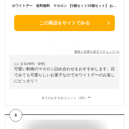
ホワイトデー 送料無料 マカロン 【5個セット10個セット】 お中元 スイーツ ギフト プレゼント クマッカロン 動物マカロン 可愛い お菓子 洋菓子 お祝い 内祝い ギフト 手土産 お土産 誕生日 詰め合わせ 大人 子供 退職祝い 卒業 入学 母の日
この商品をサイトでみる
価格と在庫を
楽天
でチェック
>>
にいまる(40代・女性)
可愛い動物のマカロン詰め合わせをおすすめします。目
でみても可愛らしいお菓子なのでホワイトデーのお返し
にピッタリ！
全てのおすすめコメント（2件）
6