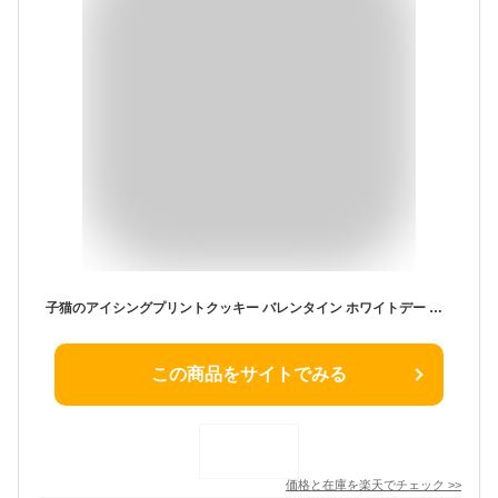
子猫のアイシングプリントクッキー バレンタイン ホワイトデー お菓子 プチギフト ギフト お返し チョコ以外 猫の日 かわいい クッキー 焼き菓子 ありがとう 女性 猫好き ねこ 猫 記念品 300円 おめでとう 子供 小学生 幼稚園 保育園 会社 お礼 卒業 卒園 おめでとう
この商品をサイトでみる
価格と在庫を
楽天
でチェック
>>