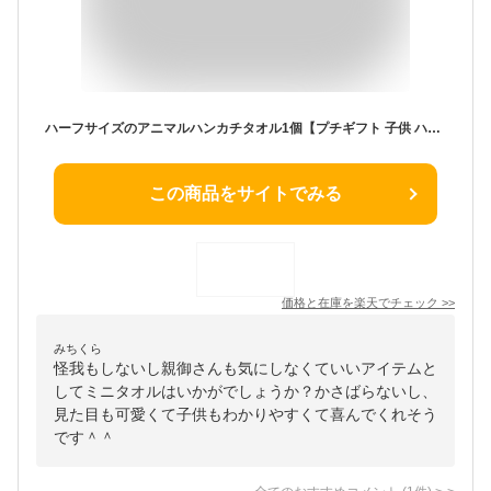
ハーフサイズのアニマルハンカチタオル1個【プチギフト 子供 ハンカチ プチギフト タオルハンカチ 卒園 プチギフト 粗品 景品 プチギフト 子供会 保育園 幼稚園 卒園記念品 卒園祝い お友達 引っ越し プレゼント 転校 父母会 発表会 ピアノ 100円台 個包装】
この商品をサイトでみる
価格と在庫を
楽天
でチェック
>>
みちくら
怪我もしないし親御さんも気にしなくていいアイテムと
してミニタオルはいかがでしょうか？かさばらないし、
見た目も可愛くて子供もわかりやすくて喜んでくれそう
です＾＾