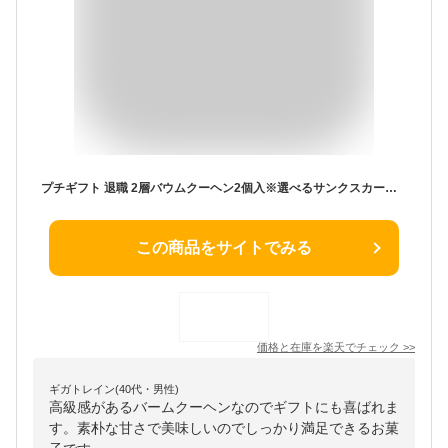
プチギフト 退職 2層バウムクーヘン2個入※選べるサンクスカード付き カラーバッグ お配り ギフト 結婚式 バームクーヘン プレゼント ギフト ありがとう 子ども バレンタイン 卒業記念 ホワイトデー 新生活 お返し 産休 500円以下 敬老会
この商品をサイトでみる
価格と在庫を
楽天
でチェック
>>
ギガトレイン(40代・男性)
高級感があるバームクーヘンなのでギフトにも喜ばれま
す。素朴な甘さで美味しいのでしっかり満足できるお菓