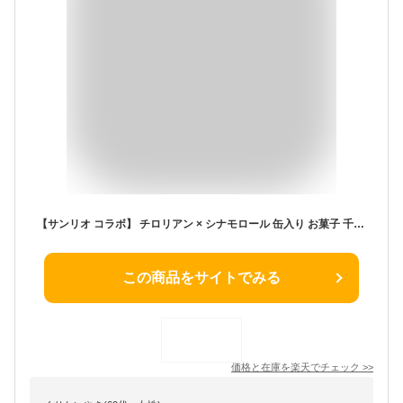
【サンリオ コラボ】 チロリアン × シナモロール 缶入り お菓子 千鳥屋 千鳥饅頭 プレゼント お土産 焼き菓子 かわいい sanrio シナモンロール シナモン サンリオ 誕生日 お返し 子ども お洒落 人気 かわいい 差し入れ お配り お配り用 手土産 バレンタイン ホワイトデー
この商品をサイトでみる
価格と在庫を
楽天
でチェック
>>