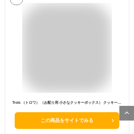
Trois （トロワ） （お配り用 小さなクッキーボックス） クッキー 詰め合わせ 人気 お菓子 ギフト おしゃれ 個包装 焼き菓子 ホワイトデー お返し ホワイトデーのお返し お世話になりました ありがとう 退職 お礼 プレゼント プチギフト お礼 (ヴィンテージブラウン)
この商品をサイトでみる