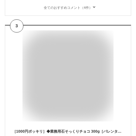
全てのおすすめコメント（4件）
3
［1000円ポッキリ］◆業務用石そっくりチョコ 300g［バレンタイン ホワイトデー 大量 デコレーション 小分け おもしろ 石っころチョコ お返し 大容量 子供 お菓子 義理チョコ 友チョコ 面白い 月の小石チョコ サプライズ 会社］