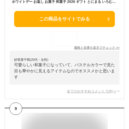
ホワイトデー お返し お菓子 和菓子 2026 ギフト とにまる いろむすび ビンタイプ キャンディー おしゃれ かわいい 人気 スイーツ ありがとう 子供
この商品をサイトでみる
価格と在庫を
楽天
でチェック
>>
砂茶屋千晴(20代・女性)
可愛らしい和菓子になっていて、パステルカラーで見た
目も華やかに見えるアイテムなのでオススメかと思いま
す
全てのおすすめコメント
(
1
件)
>
9