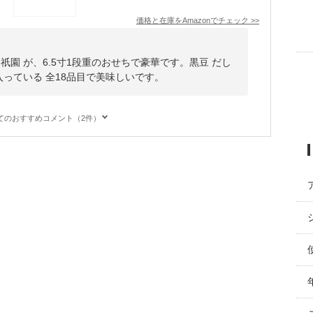
価格と在庫を
Amazon
でチェック
>>
祇園 が、6.5寸1段重のおせちで豪華です。黒豆 だし
入っている 全18品目で美味しいです。
てのおすすめコメント（2件）