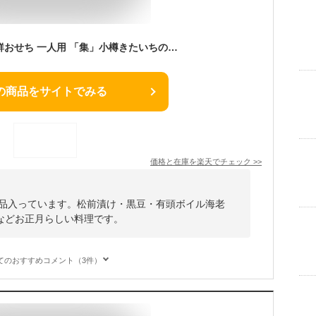
おせち 2026 予約 海鮮おせち 一人用 「集」小樽きたいちの豪華 おせち料理 冷凍 ランキング登場で毎年完売 厳選された食材を使用【5.5寸1段重 21品 1人前】送料無料
の商品をサイトでみる
価格と在庫を
楽天
でチェック
>>
1品入っています。松前漬け・黒豆・有頭ボイル海老
などお正月らしい料理です。
てのおすすめコメント（3件）