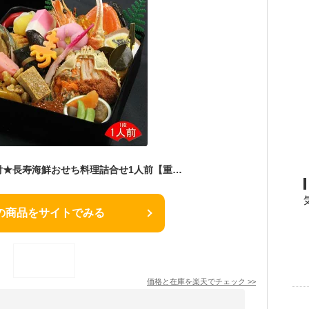
【おせち料理】かに付★長寿海鮮おせち料理詰合せ1人前【重箱1段】【全30品目以上】佳松苑はなれ櫂おせちセット【冷凍】ずわいがに・セコガニ・あわび付・【長寿おせち料理】【海鮮おせち】【料亭おせち】【カニ入り おせち】【蟹入り】【佳松苑 おせち2026】
の商品をサイトでみる
価格と在庫を
楽天
でチェック
>>