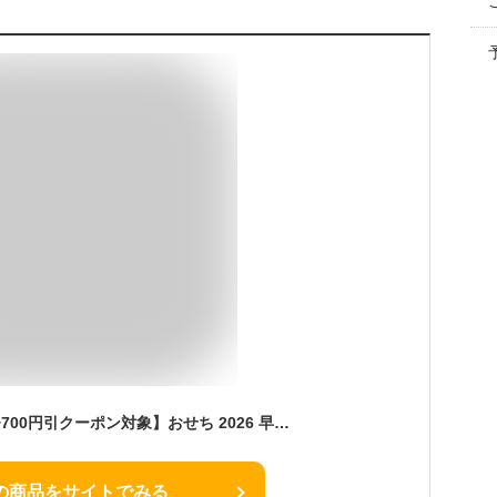
【エントリーでP5倍+700円引クーポン対象】おせち 2026 早割 おせち料理 和洋三段重 1-2人前「花手毬」 京都割烹美先監修 全37品 1人前/一人前/2人前/少人数/ひとり
の商品をサイトでみる