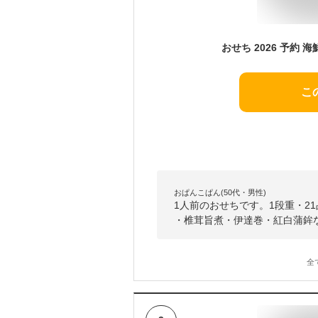
こ
おぱんこぱん(50代・男性)
1人前のおせちです。1段重・2
・椎茸旨煮・伊達巻・紅白蒲鉾
全