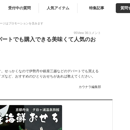
受付中の質問
人気アイテム
特集記事
質問
ージはプロモーションを含みます
95
View
36
コメント
パートでも購入できる美味くて人気のお
す。せっかくなので伊勢丹や銀座三越などのデパートでも買える
イズなど、おすすめのひとりおせちがあれば教えてください。
カウナラ編集部