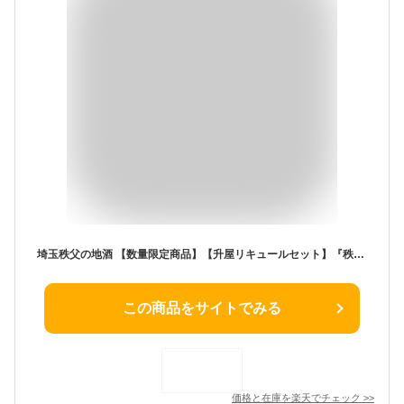
埼玉秩父の地酒 【数量限定商品】【升屋リキュールセット】『秩父の梅酒』『升屋の柚子酒』2本セット 各500ml 父の日 母の日 お酒 メッセージカード 熨斗 贈り物 誕生日 御祝 内祝 御礼 プレゼント 敬老の日 贈り物 熨斗 お土産【秩父物産】金賞受賞 酒蔵 歳暮 お土産うめ酒
この商品をサイトでみる
価格と在庫を
楽天
でチェック
>>