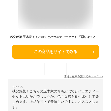
秩父銘菓 玉木家 ちちぶぽてとバラエティーセット 「彩りぽてと」 15個入 和風スイートポテト【産直グルメ】[秩父 ポテト お土産]
この商品をサイトでみる
価格と在庫を
楽天
でチェック
>>
らっくん
秩父銘菓！こちらの玉木家のちちぶぽてとバラエティー
セットはいかがでしょうか。色々な味を食べ比べして楽
しめます。上品な甘さで美味しいですよ。オススメしま
す。