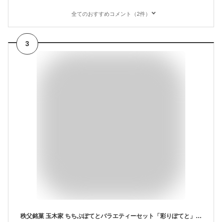
全てのおすすめコメント（2件）
3
秩父銘菓 玉木家 ちちぶぽてとバラエティーセット「彩りぽてと」5個入 和風スイートポテト【産直グルメ】[秩父 ポテト お土産]