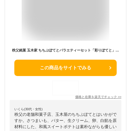
秩父銘菓 玉木家 ちちぶぽてとバラエティーセット「彩りぽてと」 8個入 和風スイートポテト【産直グルメ】[秩父 ポテト お土産]
この商品をサイトでみる
価格と在庫を
楽天
でチェック
>>
いくら(30代・女性)
秩父の老舗和菓子店、玉木屋のちちぶぽてとはいかがで
すか。さつまいも、バター、生クリーム、卵、白餡を原
材料にした、和風スイートポテトは素朴ながらも優しい