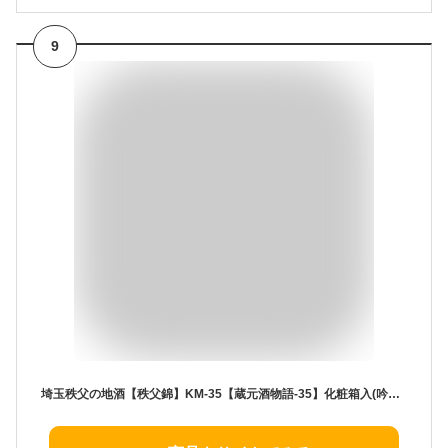
9
埼玉秩父の地酒【秩父錦】KM-35【蔵元酒物語-35】化粧箱入(吟醸酒 升屋利兵衛・特別純米酒)720ml 2本セット 【飲み比べセット】父の日ギフト 母の日 ギフト 酒 日本酒 メッセージカード 熨斗 贈り物 プレゼント 敬老の日お酒 お土産 【秩父物産】金賞受賞 酒蔵 歳暮