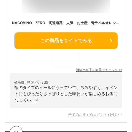
NAGOMINO ZERO 高速道路 人気 お土産 青ラベルオレンジラベルのセット 和みのゼロ 麦芽 ホップ 炭酸 岩手 一関 世嬉の一酒造 秩父 アルコールフリー飲料 炭酸飲料
この商品をサイトでみる
価格と在庫を
楽天
でチェック
>>
砂茶屋千晴(20代・女性)
瓶のタイプのビールになっていて、飲みやすく、イベン
トにもぴったりさっぱりとした味わいが楽しめるお酒に
なっています
全てのおすすめコメント
(
1
件)
>