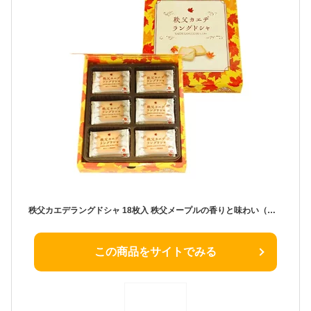
秩父カエデラングドシャ 18枚入 秩父メープルの香りと味わい（秩父のカエデ樹液使用）楓御歳暮 お歳暮 ギフト クリスマス 母の日 父の日 御年賀 埼玉県 樹液 バレンタイン ホワイトデー 秩父 【秩父物産】【出産祝い内祝い】楓 かえで お土産 贈り物におすすめ
この商品をサイトでみる