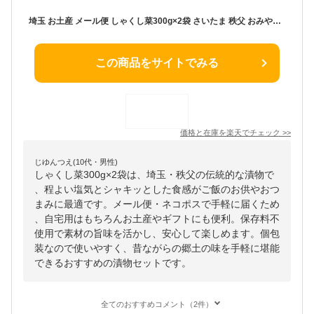
埼玉 お土産 メール便 しゃくし菜300g×2袋 さいたま 秩父 おみやげ 漬物 漬け物【ネコポス】
この商品をサイトでみる
価格と在庫を
楽天
でチェック
>>
じゆんつえ(10代・男性)
しゃくし菜300g×2袋は、埼玉・秩父の伝統的な漬物で
、程よい塩気とシャキッとした食感がご飯のお供やおつ
まみに最適です。メール便・ネコポスで手軽に届くため
、自宅用はもちろんお土産やギフトにも便利。保存料不
使用で素材の旨味を活かし、安心して楽しめます。個包
装なので使いやすく、昔ながらの郷土の味を手軽に堪能
できるおすすめの漬物セットです。
全てのおすすめコメント（2件）