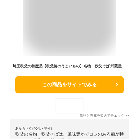
埼玉秩父の特産品【秩父路のうまいもの】名物・秩父そば 武蔵屋謹製 武蔵屋麺詰合せ MS-10 父の日ギフト 母の日ギフト おすすめギフト 御中元 御歳暮 秩父 帰省土産【秩父物産】年越しそば 年越しうどん【冷蔵クール便同梱可】
この商品をサイトでみる
価格と在庫を
楽天
でチェック
>>
あならさや(40代・男性)
秩父の名物・秩父そばは、風味豊かでコシのある麺が特