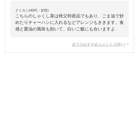
クミカン(40代・女性)
こちらのしゃくし菜は秩父特産品でもあり、ごま油で炒
めたりチャーハンに入れるなどアレンジもききます。食
感と醤油の風味も効いて、白いご飯にも合いますよ
全てのおすすめコメント
(
1
件)
>