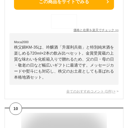
この商品をサイトでみる
価格と在庫を
楽天
でチェック
>>
Moca2000
秩父錦KM-35は、吟醸酒「升屋利兵衛」と特別純米酒を
楽しめる720ml×2本の飲み比べセット。金賞受賞蔵の上
質な味わいを化粧箱入りで贈れるため、父の日・母の日
・敬老の日など幅広いギフトに最適です。メッセージカ
ードや熨斗にも対応し、秩父のお土産としても喜ばれる
本格地酒セット。
全てのおすすめコメント
(
1
件)
>
10