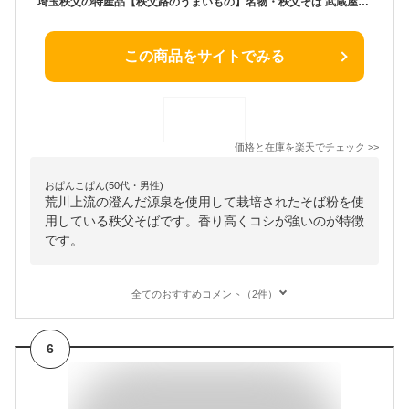
埼玉秩父の特産品【秩父路のうまいもの】名物・秩父そば 武蔵屋謹製 武蔵屋乾麺産直セット（YM-1） 父の日ギフト 母の日ギフト おすすめギフト 御中元 御歳暮 秩父 帰省土産【秩父物産】年越しそば 年越しうどん【冷蔵クール便同梱可】
この商品をサイトでみる
価格と在庫を
楽天
でチェック
>>
おぱんこぱん(50代・男性)
荒川上流の澄んだ源泉を使用して栽培されたそば粉を使
用している秩父そばです。香り高くコシが強いのが特徴
です。
全てのおすすめコメント（2件）
6