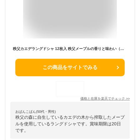
秩父カエデラングドシャ 12枚入 秩父メープルの香りと味わい（秩父のカエデ樹液使用）楓御歳暮 お歳暮 ギフト クリスマス 母の日 父の日 御年賀 埼玉県 樹液 バレンタイン ホワイトデー 秩父 【秩父物産】【出産祝い内祝い】楓 かえで お土産 贈り物におすすめ
この商品をサイトでみる
価格と在庫を
楽天
でチェック
>>
おぱんこぱん(50代・男性)
秩父の森に自生しているカエデの木から搾取したメープ
ルを使用しているラングドシャです。賞味期限は20日
です。