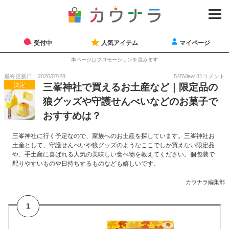
受付中
人気アイテム
マイページ
本ページはプロモーションを含みます
最終更新日：2026/07/28
545
View
31
コメント
決定
三峯神社で買えるお土産など｜限定品の
狼グッズや守護せんべいなどのお菓子で
おすすめは？
三峯神社に行く予定なので、家族へのお土産を探しています。三峯神社お
土産として、守護せんべいや狼グッズのようなここでしか買えない限定品
や、手土産に喜ばれる人気の美味しい食べ物を教えてください。個包装で
配りやすいものや日持ちするものなども嬉しいです。
カウナラ編集部
1