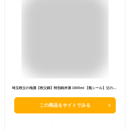
埼玉秩父の地酒【秩父錦】特別純米酒 1800ml 【瓶シール】父の日 母の日 お酒 日本酒 メッセージカード 熨斗 贈り物 お中元 誕生日 御祝 内祝 御礼 プレゼント 敬老の日お酒 ギフト 贈り物 熨斗 お土産【秩父物産】金賞受賞 酒蔵 歳暮【矢尾ギフト】
この商品をサイトでみる