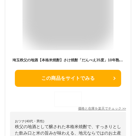
埼玉秩父の地酒【本格米焼酎】さけ焼酎「だんべえ35度」10年熟成 720ml 贈答用箱 【瓶シール】父の日 母の日 お酒 日本酒 メッセージカード 熨斗 贈り物 お中元 誕生日 御祝 内祝 御礼 プレゼント 敬老の日お酒 ギフト 贈り物 熨斗 お土産【秩父物産】金賞受賞 酒蔵 歳暮
この商品をサイトでみる
価格と在庫を
楽天
でチェック
>>
おツナ(40代・男性)
秩父の地酒として醸された本格米焼酎で、すっきりとし
た飲み口と米の旨みが味わえる、地元ならではのお土産