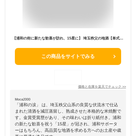
【浦和の街に新たな歓喜が訪れ、15星に】 埼玉秩父の地酒【単式蒸溜焼酎】【米焼酎：浦和の涙】720ml 【箱なし】秩父山系の良質な伏流水で仕込んだ清酒を減圧蒸留し、熟成させた本格焼酎。お土産 米焼酎 「浦和の涙」 25° 15星【秩父物産】金賞受賞 酒蔵 歳暮
この商品をサイトでみる
価格と在庫を
楽天
でチェック
>>
Moca2000
「浦和の涙」 は、埼玉秩父山系の良質な伏流水で仕込
まれた清酒を減圧蒸留し、熟成させた本格的な米焼酎で
す。金賞受賞歴があり、その味わいは折り紙付き。浦和
の新たな歓喜を祝う「15星」が冠され、浦和サポータ
ーはもちろん、高品質な地酒を求める方へのお土産や歳