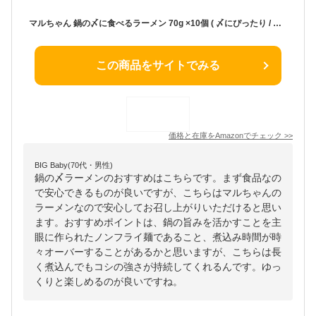
マルちゃん 鍋の〆に食べるラーメン 70g ×10個 ( 〆にぴったり / つるっとなめらか麺 ) 〆ラーメン 鍋用 麺 拉麺 ( 鍋〆 / 麺のみ ) 中華麺 鍋用麺 東洋水産
この商品をサイトでみる
価格と在庫を
Amazon
でチェック
>>
BIG Baby(70代・男性)
鍋の〆ラーメンのおすすめはこちらです。まず食品なの
で安心できるものが良いですが、こちらはマルちゃんの
ラーメンなので安心してお召し上がりいただけると思い
ます。おすすめポイントは、鍋の旨みを活かすことを主
眼に作られたノンフライ麺であること、煮込み時間が時
々オーバーすることがあるかと思いますが、こちらは長
く煮込んでもコシの強さが持続してくれるんです。ゆっ
くりと楽しめるのが良いですね。