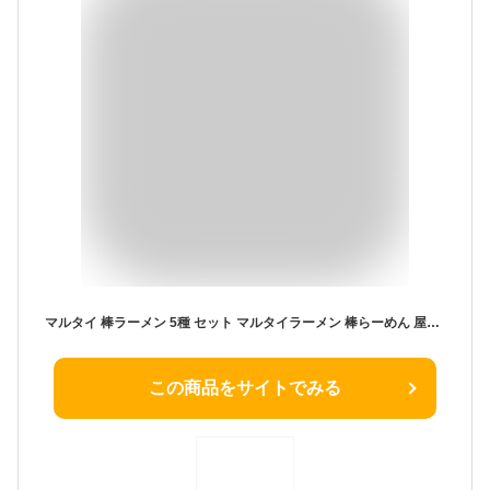
マルタイ 棒ラーメン 5種 セット マルタイラーメン 棒らーめん 屋台とんこつ ごましょうゆ 辛子高菜 醤油とんこつ しょうゆ ごま 高菜 食べ比べ ご当地グルメ お試し 業務用 福袋 ギフト プレゼント お土産 ラーメンセット 即席ラーメン 送料無料 お手軽 まとめ買い
この商品をサイトでみる