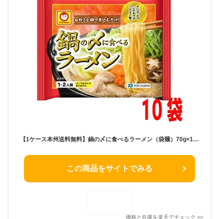
【1ケース本州送料無料】鍋の〆に食べるラーメン（袋麺）70g×10袋北海道・四国・九州行きは追加送料220円かかります。マルちゃん東洋水産
この商品をサイトでみる
価格と在庫を
楽天
でチェック
>>