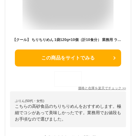
【クール】 ちりちりめん 1袋120g×10個（計10食分） 業務用 ラーメン 中華麺 生麺 極細 ちぢれ麺 早ゆで 青森 津軽 高砂食品 送料無料
この商品をサイトでみる
価格と在庫を
楽天
でチェック
>>
ぷりん(50代・女性)
こちらの高砂食品のちりちりめんをおすすめします。極
細でコシがあって美味しかったです。業務用でお値段も
お手頃なので選びました。