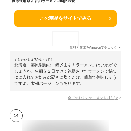
藤原製麺 鍋〆ます!ラーメン 140g×10袋
この商品をサイトでみる
価格と在庫を
Amazon
でチェック
>>
くりたいやき(60代・女性)
北海道・藤原製麺の「鍋〆ます！ラーメン」はいかがで
しょうか。生麺を２日かけて乾燥させたラーメンで鍋つ
ゆに入れてお好みの硬さに炊くだけ。簡単で美味しそう
ですよ。太麺バージョンもあります。
全てのおすすめコメント
(
1
件)
>
14