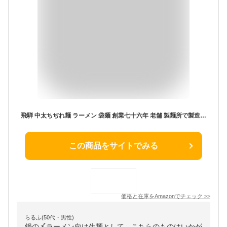
飛騨 中太ちぢれ麺 ラーメン 袋麺 創業七十六年 老舗 製麺所で製造した「もちもち つるつる 」袋入り 中華麺 (120g×6袋)
この商品をサイトでみる
価格と在庫を
Amazon
でチェック
>>
らるふ(50代・男性)
鍋の〆ラーメン向け生麺として、こちらのものはいかが