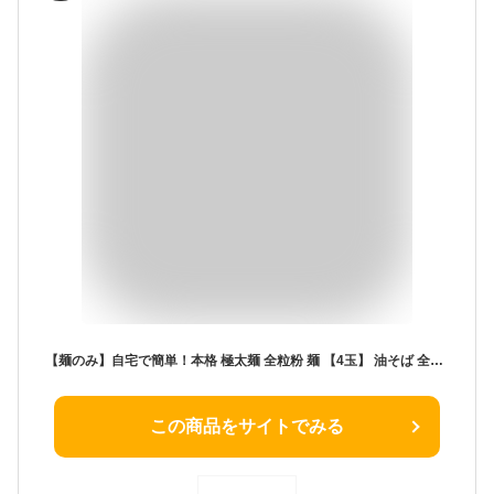
【麺のみ】自宅で簡単！本格 極太麺 全粒粉 麺 【4玉】 油そば 全粒粉麺 お取り寄せラーメン つけめん ラーメン 生麺 太麺 麺類 お取り寄せグルメ お取り寄せ グルメ 食品 まぜそば ヘルシー 送料無料 【土日祝も発送】【zft】
この商品をサイトでみる