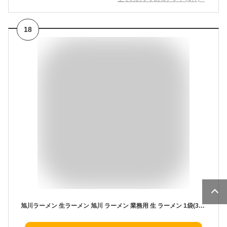
18
旭川ラーメン 生ラーメン 旭川 ラーメン 業務用 生 ラーメン 1袋(3食入) 麺類 生麺 北海道 藤原製麺