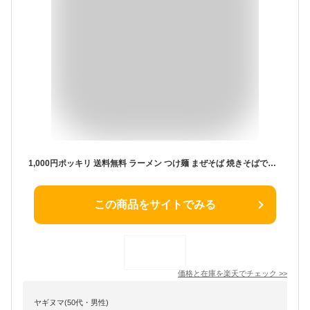
1,000円ポッキリ 送料無料 ラーメン つけ麺 まぜそば 焼きそばで使える 生麺 ！！メール便 送料無料 麺のみ≪極太生中華麺4玉セット≫※スープは付いていません。
この商品をサイトでみる
価格と在庫を
楽天
でチェック
>>
ヤギヌマ(50代・男性)