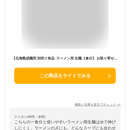
【北海熟成麺用 別売り単品 .ラーメン用 生麺. 1食分】 お取り寄せグルメ ポイント消化【G1】
この商品をサイトでみる
価格と在庫を
楽天
でチェック
>>
クミカン(40代・女性)
こちらの一食分と使いやすいラーメン用生麺はゆで伸び
しにくく、ラーメンの〆にも。どんなスープにも合わせ