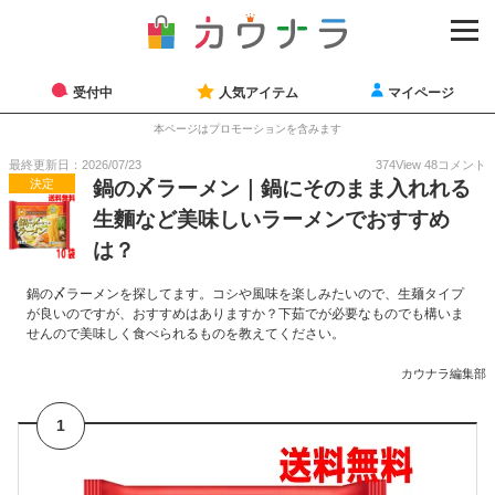
受付中
人気アイテム
マイページ
本ページはプロモーションを含みます
最終更新日：2026/07/23
374
View
48
コメント
決定
鍋の〆ラーメン｜鍋にそのまま入れれる
生麵など美味しいラーメンでおすすめ
は？
鍋の〆ラーメンを探してます。コシや風味を楽しみたいので、生麺タイプ
が良いのですが、おすすめはありますか？下茹でが必要なものでも構いま
せんので美味しく食べられるものを教えてください。
カウナラ編集部
1