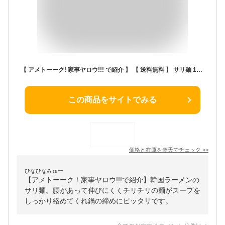
【 アメトーーク! 家事ヤロウ!!! で紹介 】 【 送料無料 】 サリ麺 110g×20袋 サリメン オットギ 韓国 ラーメン インスタント 麺 鍋 インスタントラーメン スープ シメ 太麺 つけ麺 チヂミ 焼きそば 担々 アウトドア キャンプ 韓国食品 韓国食材 即席麺 敬老の日 プレゼント
この商品をサイトでみる
価格と在庫を
楽天
でチェック
>>
ひなひなみゅー
【アメトーーク！家事ヤロウ!!!で紹介】韓国ラーメンの
サリ麺。腰があって伸びにくくチリチリの麺がスープを
しっかり絡めてくれ鍋の締めにピッタリです。