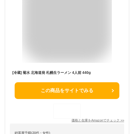
[冷蔵] 菊水 北海道発 札幌生ラーメン 4人前 440g
この商品をサイトでみる
価格と在庫を
Amazon
でチェック
>>
砂茶屋千晴(20代・女性)