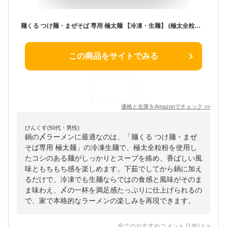
麺くる つけ麺・まぜそば 専用 極太麺 【冷凍・生麺】 (極太全粒粉麺(250g), 麺のみ×8食)
この商品をサイトでみる
価格と在庫を
Amazon
でチェック
>>
ぴんくす(50代・男性)
鍋の〆ラーメンに最適なのは、「麺くる つけ麺・まぜ
そば専用 極太麺」の冷凍生麺で、極太全粒粉を使用し
たコシのある麺がしっかりとスープを絡め、香ばしい風
味ともちもち感を楽しめます。下茹でしてから鍋に加え
るだけで、冷凍でも生麺ならではの食感と風味がそのま
ま味わえ、〆の一杯を満足感たっぷりに仕上げられるの
で、家で本格的なラーメンの楽しみを再現できます。
全てのおすすめコメント
(
1
件)
>