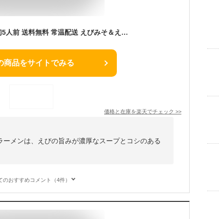
【公式】えびそば一幻5人前 送料無料 常温配送 えびみそ＆えびしお 北海道ラーメン ラーメン 菊水 らーめん お取り寄せ 人気グルメ ギフト 景品 食品 贈り物【大感謝祭限定！10％OFF】
の商品をサイトでみる
価格と在庫を
楽天
でチェック
>>
ラーメンは、えびの旨みが濃厚なスープとコシのある
。
てのおすすめコメント（4件）