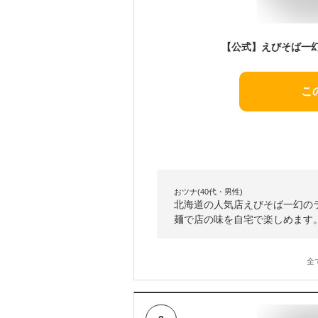
こ
おツナ(40代・男性)
北海道の人気店えびそば一幻の
麺で店の味を自宅で楽しめます
全