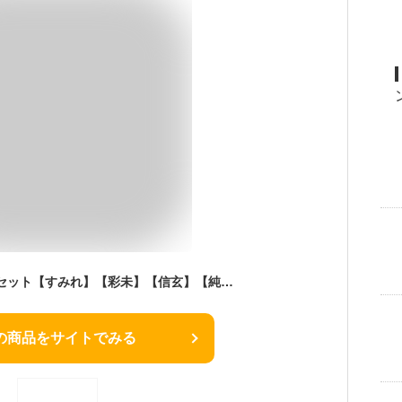
北海道 味噌ラーメンセット【すみれ】【彩未】【信玄】【純連】【5人前】北海道 お土産 味噌 ラーメン 有名店 グルメ ギフト プレゼント お取り寄せ 送料無料
の商品をサイトでみる