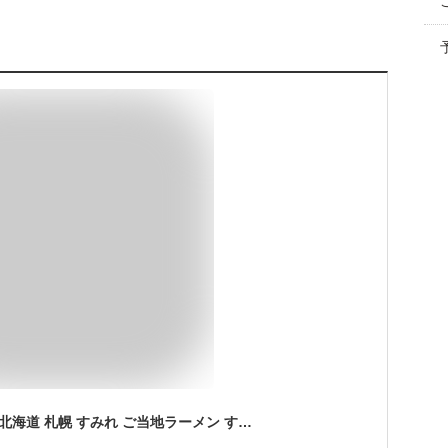
お取り寄せ ラーメン 北海道 札幌 すみれ ご当地ラーメン すみれ 袋麺 すみれラーメン (乾麺/スープ・メンマ付) 味噌味 醤油味 塩味 10食セット みそ しょうゆ しお 【組み合わせが選べる】 北海道ラーメンセット 北海道ラーメン ご当地グルメ