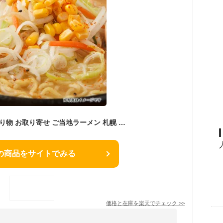
取り寄せ ラーメン 贈り物 お取り寄せ ご当地ラーメン 札幌 ラーメン｜北海道ラーメン スープ付 6食(旭川しょうゆ2食、札幌みそ2食、函館しお2食)｜北海道限定 生ラーメン 味噌 醤油
の商品をサイトでみる
価格と在庫を
楽天
でチェック
>>