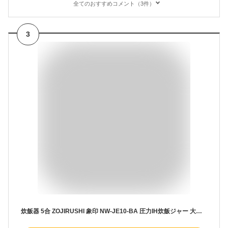
全てのおすすめコメント（3件）
3
炊飯器 5合 ZOJIRUSHI 象印 NW-JE10-BA 圧力IH炊飯ジャー 大火力&高圧力 5合炊き 5.5合炊き ごはん 白米 玄米 ふっくら もちもち 美味しい 日本製 新生活 純正品【送料無料】