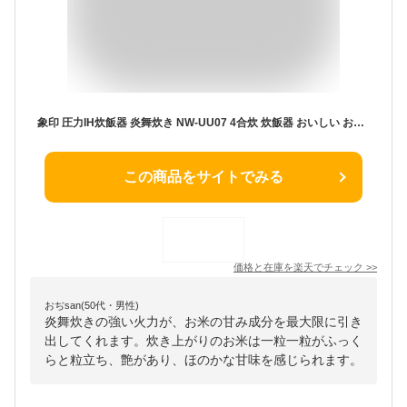
象印 圧力IH炊飯器 炎舞炊き NW-UU07 4合炊 炊飯器 おいしい お米 NWUU07 炊飯ジャー ブラック ホワイト 豪炎かまど釜 ZOJIRUSHI
この商品をサイトでみる
価格と在庫を
楽天
でチェック
>>
おぢsan(50代・男性)
炎舞炊きの強い火力が、お米の甘み成分を最大限に引き
出してくれます。炊き上がりのお米は一粒一粒がふっく
らと粒立ち、艶があり、ほのかな甘味を感じられます。