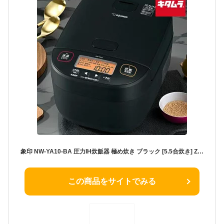
象印 NW-YA10-BA 圧力IH炊飯器 極め炊き ブラック [5.5合炊き] ZOJIRUSHI 内釜3年保証 ふっくら もちもち 日本製 メーカー保証対応 初期不良対応 メーカー様お取引あり 白米 玄米 新生活 プレゼント ギフト 結婚祝い 出産祝い 炊き込みご飯 麦ごはん
この商品をサイトでみる