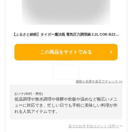
【ふるさと納税】タイガー魔法瓶 電気圧力調理鍋 2.2L COK-B220【 電気調理鍋 電気鍋 鍋 炊飯器 家電製品 キッチン家電 炊飯器 クックポット 低温 無水 発酵 炊飯 温め 人気 おすすめ 送料無料 大阪府 門真市 】
この商品をサイトでみる
価格と在庫を
楽天
でチェック
>>
おツナ(40代・男性)
低温調理や無水調理や発酵や炊飯や温めなど幅広いメニ
ューに対応でき、忙しい日でも手軽に美味しい料理が作
れる人気アイテムです。
全てのおすすめコメント
(
1
件)
>