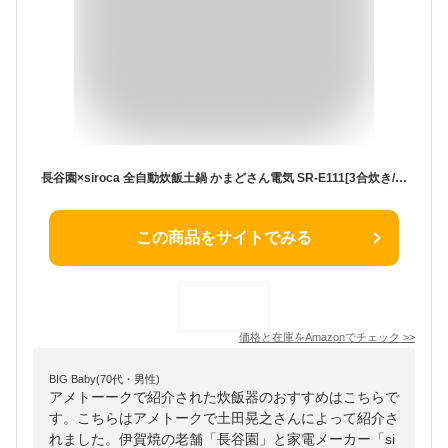
長谷園×siroca 全自動炊飯土鍋 かまどさん電気 SR-E111[3合炊き/おかゆ/おこげ/乾燥モード/雑穀米]
この商品をサイトでみる
価格と在庫を
Amazon
でチェック
>>
BIG Baby(70代・男性)
アメトーークで紹介された炊飯器のおすすめはこちらで
す。こちらはアメトークで土田晃之さんによって紹介さ
れました。伊賀焼の老舗「長谷園」と家電メーカー「si