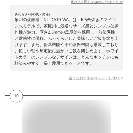
価格と在庫を
Amazon
でチェック
>>
あならさや(40代・男性)
象印の炊飯器「NL-DA10-WA」は、5.5合炊きのマイコ
ン式モデルで、家庭用に最適なサイズ感とシンプルな操
作性が魅力。厚さ2.5mmの黒厚釜を採用し、熱伝導性
と蓄熱性に優れ、ふっくらとした美味しいご飯を炊き上
げます。また、保温機能や予約炊飯機能も搭載しており
、忙しい朝や帰宅後に温かいご飯を楽しめます。ホワイ
トカラーのシンプルなデザインは、どんなキッチンにも
馴染みやすく、長く愛用できる一台です。
全てのおすすめコメント
(
1
件)
>
10