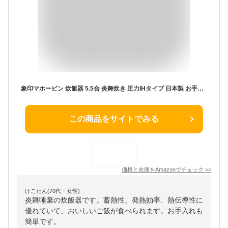
象印マホービン 炊飯器 5.5合 炎舞炊き 圧力IHタイプ 日本製 お手入れ点数2点 スレートブラック NW-PV10-BZ
この商品をサイトでみる
価格と在庫を
Amazon
でチェック
>>
けこたん(70代・女性)
炎舞唾棄の炊飯器です。蓄熱性、発熱効率、熱伝導性に
優れていて、おいしいご飯が食べられます。お手入れも
簡単です。