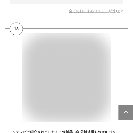
全てのおすすめコメント
(
2
件)
>
18
＼テレビで紹介されました！／炊飯器 3合 分離式量り炊きIHジャーKRC-IM30-R レッド送料無料 炊飯器 炊飯ジャー 3合 IH コンロ クッキングヒーター IH調理器 1口 量り炊き 2way 一人暮らし 1人 新生活 引っ越し 単身 アイリスオーヤマ【B】