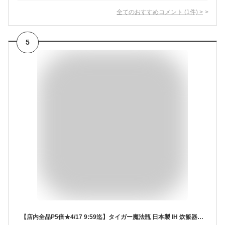
全てのおすすめコメント
(
1
件)
>
5
【店内全品P5倍★4/17 9:59迄】タイガー魔法瓶 日本製 IH 炊飯器 5.5合炊き 遠赤厚釜 炊きたて ブラック JPW-H100 K炊きたて 炊飯ジャー パン焼き 調理 ケーキ 早炊き 冷凍ごはん