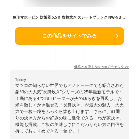
象印マホービン 炊飯器 5.5合 炎舞炊き スレートブラック NW-NB10-BZ
この商品をサイトでみる
価格と在庫を
Amazon
でチェック
>>
Turkey
マツコの知らない世界でもアメトーークでも紹介された
象印の大人気“炎舞炊き”シリーズの25年最新モデルです
！底にある4つのIHヒーターが炎のゆらぎを再現し、お
米を激しくかき混ぜる「炎舞炊き」が最大の魅力！大火
力で一粒一粒をふっくら炊き上げます。さらに、81通
りの炊き方からお好みの味に進化できる「わが家炊き」
機能も搭載。ご飯の美味しさにこだわりたい方に自信を
持っておすすめできる一台です！