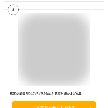
8
東芝 炊飯器 RC-10VRV 5.5合炊き 真空IH 銅かまど丸釜
この商品をサイトでみる