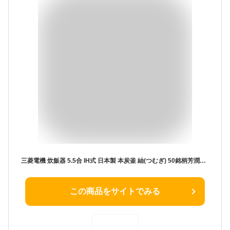
三菱電機 炊飯器 5.5合 IH式 日本製 本炭釜 紬(つむぎ) 50銘柄芳潤炊き 炭漆黒 NJ-BW10F-B
この商品をサイトでみる