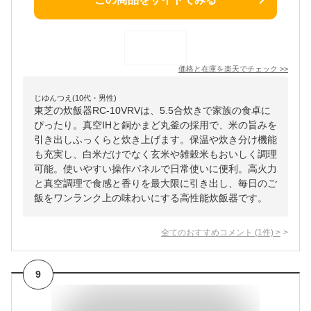
価格と在庫を
楽天
でチェック
>>
じゆんつえ(10代・男性)
東芝の炊飯器RC-10VRVは、5.5合炊きで家族の食卓に
ぴったり。真空IHと銅かまど丸釜の採用で、米の旨みを
引き出しふっくらと炊き上げます。保温や炊き分け機能
も充実し、白米だけでなく玄米や雑穀米もおいしく調理
可能。使いやすい操作パネルで日常使いに便利。高火力
と真空調理で食感と香りを最大限に引き出し、毎日のご
飯をワンランク上の味わいにする高性能炊飯器です。
全てのおすすめコメント
(
1
件)
>
9