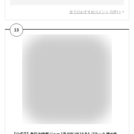
全てのおすすめコメント
(
1
件)
>
13
【公式店】象印 IH炊飯ジャー 1升 NW-VK18 BA ブラック 極め炊き 豪熱沸とうIH 白米炊き分け3コース うるつや保温 大容量炊飯器 白米 玄米 無洗米 早炊き ご飯 家族向け コンパクト 立つしゃもじ