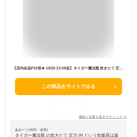
【店内全品P10倍★ 10/20 23:59迄】タイガー魔法瓶 炊きたて 圧力 IH 炊飯器 お手入れ2点 日本製 遠赤5層土鍋コート釜 JPV-N100 JPV-N180 調理 5.5合 1升 ブラック 調理 早炊き 土鍋コーティング 冷凍ご飯 少量 食洗機対応 タイガー
この商品をサイトでみる
価格と在庫を
楽天
でチェック
>>
あみーご(40代・女性)
タイガー魔法瓶 の炊きたて 圧力 IH という炊飯器は遠