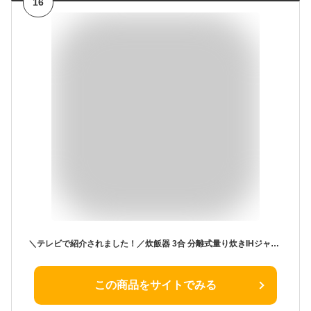
16
＼テレビで紹介されました！／炊飯器 3合 分離式量り炊きIHジャー 送料無料 炊飯器 炊飯ジャー 3合 IHコンロ クッキングヒーター IH調理器 1口 量り炊き 2way 一人暮らし 低温調理 健康管理 カロリー計算 新生活 引っ越し 単身 レッド KRC-IM30 アイリスオーヤマ [B]
この商品をサイトでみる