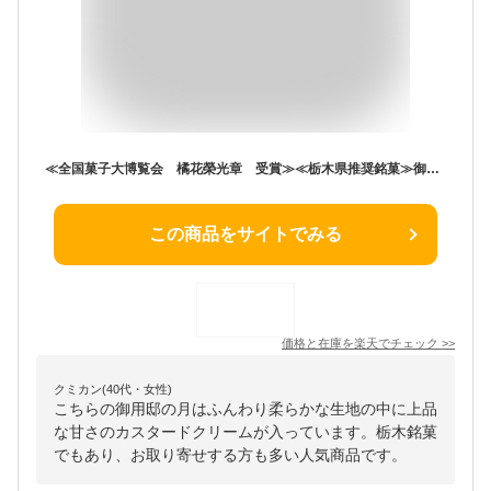
≪全国菓子大博覧会 橘花榮光章 受賞≫≪栃木県推奨銘菓≫御用邸の月 （15個） お取り寄せ スイーツ 栃木 お土産 那須塩原
この商品をサイトでみる
価格と在庫を
楽天
でチェック
>>
クミカン(40代・女性)
こちらの御用邸の月はふんわり柔らかな生地の中に上品
な甘さのカスタードクリームが入っています。栃木銘菓
でもあり、お取り寄せする方も多い人気商品です。