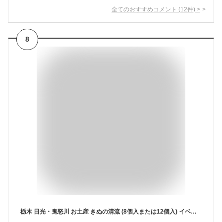
全てのおすすめコメント
(
12
件)
>
8
栃木 日光・鬼怒川 お土産 きぬの清流 (8個入または12個入) イベント 景品 贈り物 お中元 御中元 夏ギフト 2026 父の日 お返し プレゼント ギフト 会社 職場 大量 法人 お祝い 内祝い 退職祝い お返し お土産 帰省土産 手土産 お取り寄せ あす楽