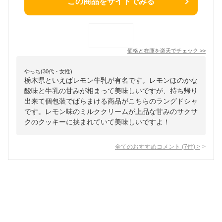
この商品をサイトでみる
価格と在庫を
楽天
でチェック
>>
やっち(30代・女性)
栃木県といえばレモン牛乳が有名です。レモンほのかな
酸味と牛乳の甘みが相まって美味しいですが、持ち帰り
出来て個包装でばらまける商品がこちらのラングドシャ
です。レモン味のミルククリームが上品な甘みのサクサ
クのクッキーに挟まれていて美味しいですよ！
全てのおすすめコメント
(
7
件)
>