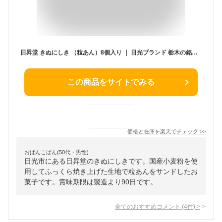
日昇堂 きぬにしき （粒あん）8個入り ｜ 日光ブランド 栃木の銘菓 日光東照宮献上品 ギフト 贈答 おもたせ 手土産 栃木県産品 日光市
この商品をサイトでみる
価格と在庫を
楽天
でチェック
>>
おぱんこぱん(50代・男性)
日光市にある日昇堂のきぬにしきです。国産小麦粉を使
用してふっくら焼き上げた生地で粒あんをサンドしたお
菓子です。賞味期限は製造より90日です。
全てのおすすめコメント
(
4
件)
>