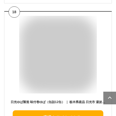
18
日光ゆば製造 味付巻ゆば（缶詰12缶） ｜ 栃木県産品 日光市 湯波 日光名産 常温保存 おもてなし料理 和食 ギフト プレゼント 贈り物 土産