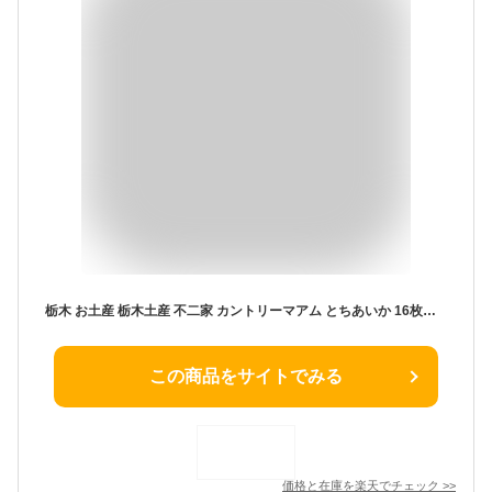
栃木 お土産 栃木土産 不二家 カントリーマアム とちあいか 16枚入 秋ギフト ハロウィン お歳暮 2025 御歳暮 冬ギフト クリスマス 限定 お菓子 苺 いちご イチゴ イベント 景品 お返し プレゼント ギフト 会社 職場 大量 法人 お祝い 内祝い お礼 景品 お取り寄せ あす楽
この商品をサイトでみる
価格と在庫を
楽天
でチェック
>>