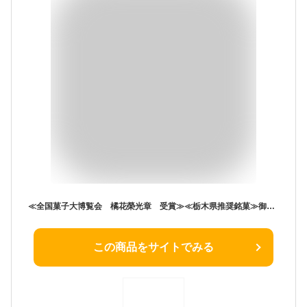
≪全国菓子大博覧会 橘花榮光章 受賞≫≪栃木県推奨銘菓≫御用邸の月 （4個） お取り寄せ スイーツ 栃木 お土産 那須塩原
この商品をサイトでみる