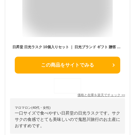
日昇堂 日光ラスク 10個入りセット ｜ 日光ブランド ギフト 贈答 栃木 お土産 おもたせ 手土産 栃木県産品 日光市 ご当地 お菓子 ご当地スイーツ
この商品をサイトでみる
価格と在庫を
楽天
でチェック
>>
マロマロン(40代・女性)
一口サイズで食べやすい日昇堂の日光ラスクです。サク
サクの食感でとても美味しいので鬼怒川旅行のお土産に
おすすめです。