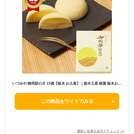
いづみや 御用邸の月 15個【栃木 お土産】｜栃木土産 銘菓 栃木お土産 おみやげ みやげ お菓子 プレゼント ギフト 手土産 洋菓子 お返し 挨拶 お礼 スイーツ お返し 栃木 帰省土産 お取り寄せ 贈り物
この商品をサイトでみる
価格と在庫を
楽天
でチェック
>>