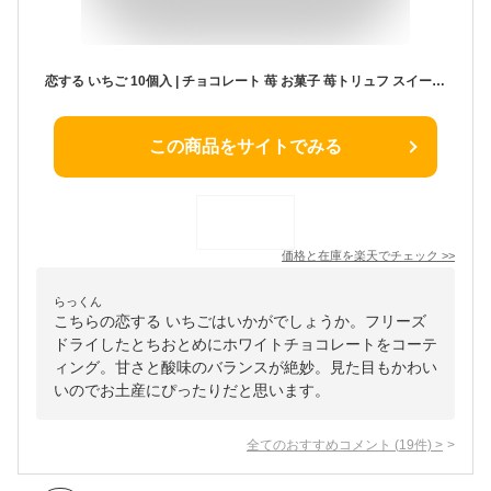
恋する いちご 10個入 | チョコレート 苺 お菓子 苺トリュフ スイーツ イチゴ チョコ 配る 個包装 子供 お中元 御中元 夏ギフト 2026 父の日 義理チョコ プレゼント ギフト 結婚 退職 イベント 景品 会社 職場 大量 法人 食べ物 お返し お土産 お取り寄せ あす楽
この商品をサイトでみる
価格と在庫を
楽天
でチェック
>>
らっくん
こちらの恋する いちごはいかがでしょうか。フリーズ
ドライしたとちおとめにホワイトチョコレートをコーテ
ィング。甘さと酸味のバランスが絶妙。見た目もかわい
いのでお土産にぴったりだと思います。
全てのおすすめコメント
(
19
件)
>