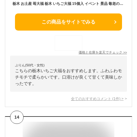
栃木 お土産 苺大福 栃木 いちご大福 15個入 イベント 景品 敬老の日 2025 秋ギフト ハロウィン お歳暮 2025 御歳暮 お返し プレゼント ギフト 会社 職場 大量 法人 お祝い 内祝い 退職祝い お礼 お返し お土産 帰省土産 手土産 お取り寄せ あす楽
この商品をサイトでみる
価格と在庫を
楽天
でチェック
>>
ぷりん(50代・女性)
こちらの栃木いちご大福をおすすめします。ふわふわモ
チモチで柔らかいです。口溶けが良くて甘くて美味しか
ったです。
全てのおすすめコメント
(
1
件)
>
14