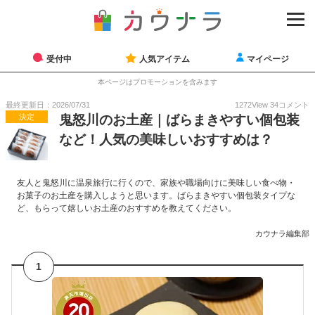
受付中
人気アイテム
マイページ
本ページはプロモーションを含みます
最終更新日：2026/07/31
1272
View
34
コメント
決定
鬼怒川のお土産｜ばらまきやすい個包装
など！人気の美味しいおすすめは？
友人と鬼怒川に温泉旅行に行くので、家族や職場向けに美味しい食べ物・
お菓子のお土産を購入しようと思います。ばらまきやすい個包装タイプな
ど、もらって嬉しいお土産のおすすめを教えてください。
カウナラ編集部
1