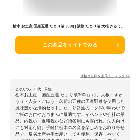
栃木 お土産 国産五選 たまり漬 300g | 漬物 たまり漬 大根 きゅうり 人参 ごぼう 茗荷 イベント 景品 お返し プレゼント ギフト 会社 大量 法人 お祝い 内祝い 退職祝い お礼 景品 お返し お土産 帰省土産 手土産 お取り寄せ あす楽
この商品をサイトでみる
価格と在庫を
楽天
でチェック
>>
じゆんつえ(10代・男性)
栃木お土産「国産五選 たまり漬300g」は、大根・きゅ
うり・人参・ごぼう・茗荷の五種の国産野菜を使用した
風味豊かな漬物セット。たまり醤油のコク深い味わいで
ご飯のお供やおつまみに最適です。イベントや会社の景
品、内祝い・退職祝いなど贈答用にも喜ばれ、法人向け
にも対応可能。手軽に栃木の名産を楽しめるお取り寄せ
品で、帰省土産や手土産としても便利。保存しやすく、