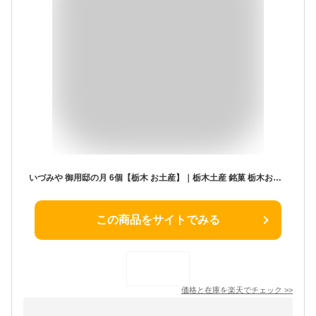
いづみや 御用邸の月 6個【栃木 お土産】｜栃木土産 銘菓 栃木お土産 おみやげ みやげ お菓子 プレゼント ギフト 手土産 洋菓子 お返し 挨拶 お礼 スイーツ お返し 栃木 帰省土産 お取り寄せ 贈り物
この商品をサイトでみる
価格と在庫を
楽天
でチェック
>>