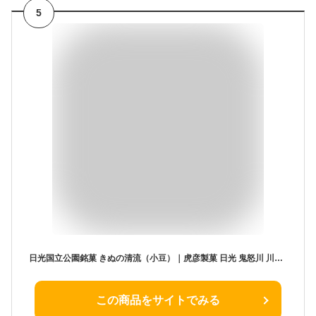
5
日光国立公園銘菓 きぬの清流（小豆）｜虎彦製菓 日光 鬼怒川 川治 栃木県を訪れる大勢のお客様にご愛顧をいただいている銘菓 栃木 お土産 バターなどの油脂 保存料 合成着色料は一切不使用 ギフト 栃木県産品 日光市
この商品をサイトでみる