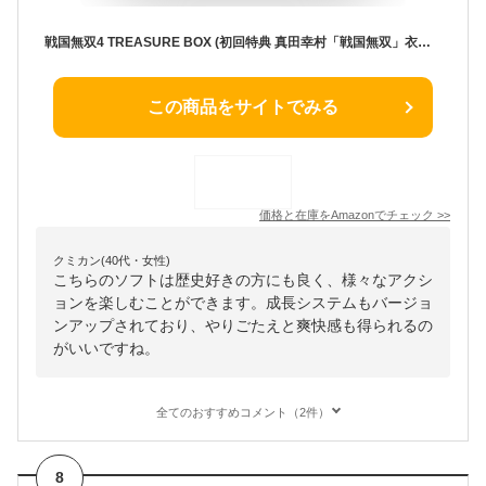
戦国無双4 TREASURE BOX (初回特典 真田幸村「戦国無双」衣装 ダウンロードシリアル同梱) - PS3
この商品をサイトでみる
価格と在庫を
Amazon
でチェック
>>
クミカン(40代・女性)
こちらのソフトは歴史好きの方にも良く、様々なアクシ
ョンを楽しむことができます。成長システムもバージョ
ンアップされており、やりごたえと爽快感も得られるの
がいいですね。
全てのおすすめコメント（2件）
8