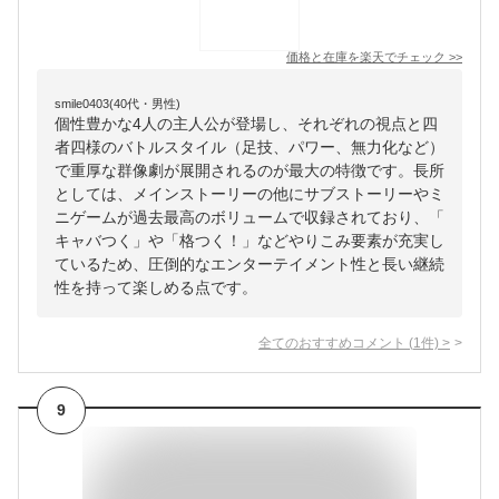
価格と在庫を
楽天
でチェック
>>
smile0403(40代・男性)
個性豊かな4人の主人公が登場し、それぞれの視点と四
者四様のバトルスタイル（足技、パワー、無力化など）
で重厚な群像劇が展開されるのが最大の特徴です。長所
としては、メインストーリーの他にサブストーリーやミ
ニゲームが過去最高のボリュームで収録されており、「
キャバつく」や「格つく！」などやりこみ要素が充実し
ているため、圧倒的なエンターテイメント性と長い継続
性を持って楽しめる点です。
全てのおすすめコメント
(
1
件)
>
9