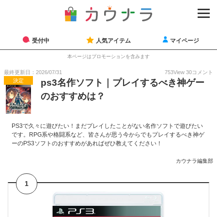
受付中
人気アイテム
マイページ
本ページはプロモーションを含みます
最終更新日：2026/07/31
753
View
30
コメント
決定
ps3名作ソフト｜プレイするべき神ゲー
のおすすめは？
PS3で久々に遊びたい！まだプレイしたことがない名作ソフトで遊びたい
です。RPG系や格闘系など、皆さんが思う今からでもプレイするべき神ゲ
ーのPS3ソフトのおすすめがあればぜひ教えてください！
カウナラ編集部
1