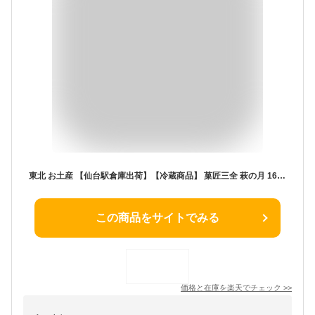
東北 お土産 【仙台駅倉庫出荷】【冷蔵商品】 菓匠三全 萩の月 16個入 仙台 お土産 東北みやげ お菓子 スイーツ 和菓子 カステラ ワッフル まんじゅう お年賀 お中元 御中元 お歳暮 御歳暮 内祝い お取り寄せ ギフト プレゼント のし可
この商品をサイトでみる
価格と在庫を
楽天
でチェック
>>