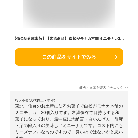
【仙台駅倉庫出荷】【常温商品】 白松がモナカ本舗 ミニモナカ20個 東北 お土産 みやげ 東北みやげ お菓子 スイーツ グルメ お中元 お取り寄せ ギフト プレゼント のし可 御歳暮 内祝い
この商品をサイトでみる
価格と在庫を
楽天
でチェック
>>
投人不知(80代以上・男性)
東北・仙台のお土産になるお菓子で白松がモナカ本舗の
ミニモナカ・20個入りです。常温保存で日持ちする和
菓子になっており、最中皮に大納言・白いんげん・胡麻
・栗の餡入りの美味しいミニモナカです。コスト的にも
リーズナブルなものですので、良いのではないかと思い