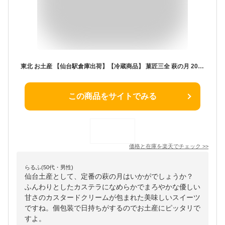
東北 お土産 【仙台駅倉庫出荷】【冷蔵商品】 菓匠三全 萩の月 20個入 仙台 お土産 東北 土産 東北みやげ お菓子 スイーツ 和菓子 カステラ ワッフル まんじゅう お年賀 お中元 御中元 お歳暮 御歳暮 内祝い お取り寄せ ギフト プレゼント のし可
この商品をサイトでみる
価格と在庫を
楽天
でチェック
>>
らるふ(50代・男性)
仙台土産として、定番の萩の月はいかがでしょうか？
ふんわりとしたカステラになめらかでまろやかな優しい
甘さのカスタードクリームが包まれた美味しいスイーツ
ですね。個包装で日持ちがするのでお土産にピッタリで
すよ。