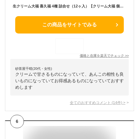
生クリーム大福 喜久福 4種 詰合せ（12ヶ入）【クリーム大福 個包装 詰め合わせ 冷凍 和菓子 お菓子 国産 えだまめ 枝豆 ぬたもち もち米 仙台 宮城 老舗 お土産 内祝い 出産祝い プチギフト ご挨拶 手土産 お取り寄せ 】
この商品をサイトでみる
価格と在庫を
楽天
でチェック
>>
砂茶屋千晴(20代・女性)
クリームで甘さるものになっていて、あんこの相性も良
いものになっていてお得感あるものになっていておすす
めします
全てのおすすめコメント
(
14
件)
>
6