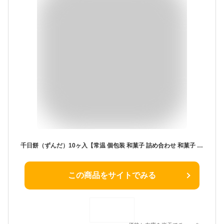
千日餅（ずんだ）10ヶ入【常温 個包装 和菓子 詰め合わせ 和菓子 お菓子 国産 えだまめ 枝豆 仙台 宮城 老舗 お土産 内祝い 出産祝い プチギフト 退職 ご挨拶 スイーツ 手土産 差し入れ】
この商品をサイトでみる