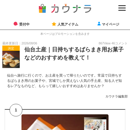
受付中
人気アイテム
マイページ
本ページはプロモーションを含みます
最終更新日：2026/08/06
867
View
46
コメント
決定
仙台土産｜日持ちするばらまき用お菓子
などのおすすめを教えて！
仙台へ旅行に行くので、お土産を買って帰りたいのです。常温で日持ちす
るばらまき用のお菓子や、宮城でしか買えない人気の手土産、知る人ぞ知
るレアなものなど、もらって嬉しいおすすめはありませんか？
カウナラ編集部
1