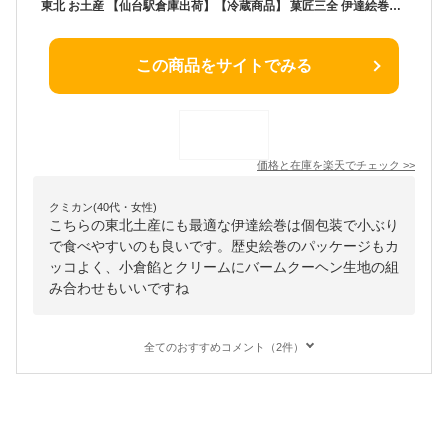
東北 お土産 【仙台駅倉庫出荷】【冷蔵商品】 菓匠三全 伊達絵巻12個入 仙台 土産 東北みやげ お菓子 スイーツ グルメ おとりよせ お年賀 お中元 御中元 お歳暮 御歳暮 内祝い お取り寄せ ギフト プレゼント のし可
この商品をサイトでみる
価格と在庫を
楽天
でチェック
>>
クミカン(40代・女性)
こちらの東北土産にも最適な伊達絵巻は個包装で小ぶり
で食べやすいのも良いです。歴史絵巻のパッケージもカ
ッコよく、小倉餡とクリームにバームクーヘン生地の組
み合わせもいいですね
全てのおすすめコメント（2件）