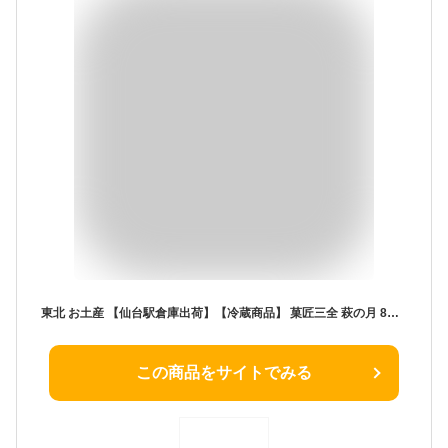
東北 お土産 【仙台駅倉庫出荷】【冷蔵商品】 菓匠三全 萩の月 8個入 仙台 お土産 東北 土産 東北みやげ お菓子 スイーツ 和菓子 カステラ ワッフル まんじゅう お年賀 お中元 御中元 お歳暮 御歳暮 内祝い お取り寄せ ギフト プレゼント のし可
この商品をサイトでみる