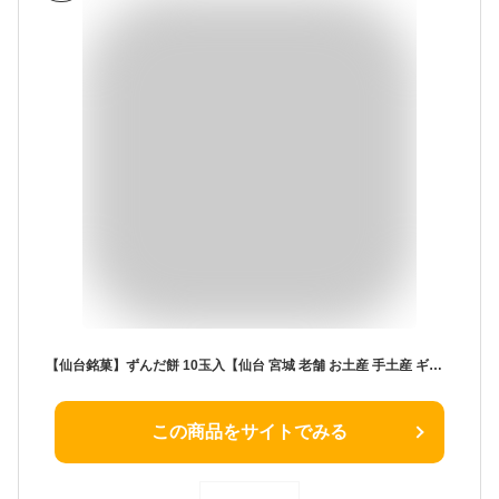
【仙台銘菓】ずんだ餅 10玉入【仙台 宮城 老舗 お土産 手土産 ギフト お取り寄せ ご挨拶 粗品 冷凍 和菓子 お菓子 スイーツ 国産 えだまめ 枝豆 内祝い 出産祝い プチギフト】
この商品をサイトでみる