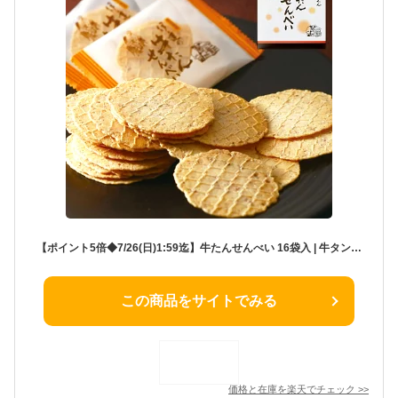
【ポイント5倍◆7/26(日)1:59迄】牛たんせんべい 16袋入 | 牛タン 煎餅 お菓子 おやつ おつまみ 肉ギフト お肉 牛肉 誕生日プレゼント 贈り物 贈答用 お取り寄せグルメ お土産 食品 食べ物 内祝い お中元 御中元 夏ギフト 暑中見舞い 残暑見舞い 仙台 宮城 F-2
この商品をサイトでみる
価格と在庫を
楽天
でチェック
>>