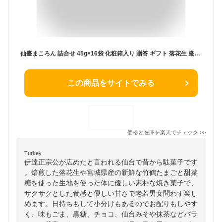
仙臺まころん 詰合せ 45g×16袋 化粧箱入り 贈答 ギフト 落花生 厳選 竹鶏たまご 伝承 郷土 宮城 白石蔵王 伊藤食品工業所 母の日 父の日 お歳暮 御歳暮
この商品をサイトでみる
価格と在庫を
楽天
でチェック
>>
Turkey
伊達正宗公が広めたと言われる仙台で昔から駄菓子です
。焙煎した落花生や宮城県産の新鮮な竹鶴たまごと甜菜
糖を使った生地を使った体に優しい素朴な焼き菓子で、
サクサクとした食感と優しい甘さで老若男女問わず楽し
めます。日持ちもして小分けもあるのでお配りもしやす
く、味もごま、黒糖、チョコ、仙台みそや抹茶などバラ