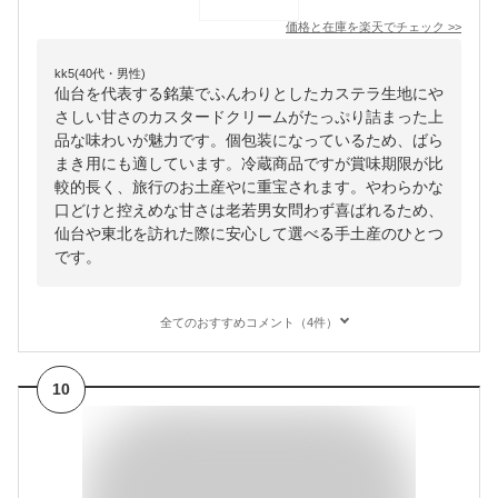
価格と在庫を
楽天
でチェック
>>
kk5(40代・男性)
仙台を代表する銘菓でふんわりとしたカステラ生地にや
さしい甘さのカスタードクリームがたっぷり詰まった上
品な味わいが魅力です。個包装になっているため、ばら
まき用にも適しています。冷蔵商品ですが賞味期限が比
較的長く、旅行のお土産やに重宝されます。やわらかな
口どけと控えめな甘さは老若男女問わず喜ばれるため、
仙台や東北を訪れた際に安心して選べる手土産のひとつ
です。
全てのおすすめコメント（4件）
10