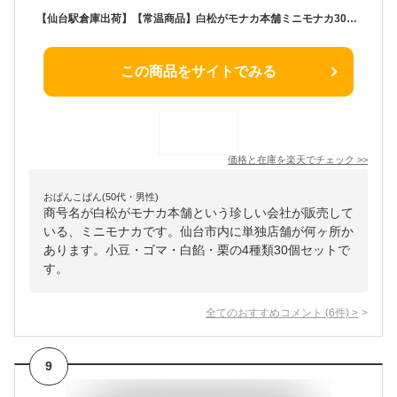
【仙台駅倉庫出荷】【常温商品】白松がモナカ本舗ミニモナカ30個東北 お土産 みやげ 東北みやげ お菓子 スイーツ グルメ お中元 お取り寄せ ギフト プレゼント のし可 御歳暮内祝い
この商品をサイトでみる
価格と在庫を
楽天
でチェック
>>
おぱんこぱん(50代・男性)
商号名が白松がモナカ本舗という珍しい会社が販売して
いる、ミニモナカです。仙台市内に単独店舗が何ヶ所か
あります。小豆・ゴマ・白餡・栗の4種類30個セットで
す。
全てのおすすめコメント
(
6
件)
>
9