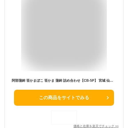
阿部蒲鉾 笹かまぼこ 笹かま 蒲鉾 詰め合わせ【CB-5P】 宮城 仙台 名産 御歳暮 お歳暮 内祝い お祝い お取り寄せ 初節句 贈り物 練り物 かまぼこ プチギフト プレゼント ギフト セット お取り寄せ お返し おつまみ グルメ お土産 土産 惣菜 敬老の日 お中元 お土産
この商品をサイトでみる
価格と在庫を
楽天
でチェック
>>