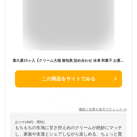
喜久菓15ヶ入【クリーム大福 個包装 詰め合わせ 冷凍 和菓子 お菓子 国産 えだまめ 枝豆 ぬたもち もち米 仙台 宮城 老舗 お土産 内祝い 出産祝い プチギフト 子供 スイーツ ギフト 手土産 お取り寄せ 】
この商品をサイトでみる
価格と在庫を
楽天
でチェック
>>
おツナ(40代・男性)
もちもちの生地に甘さ控えめのクリームが絶妙にマッチ
し、家族や友達とシェアしながら楽しめる、ちょっと贅