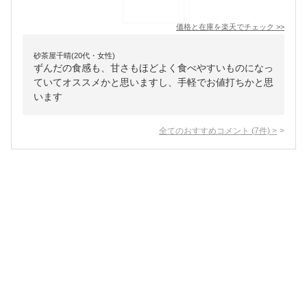
価格と在庫を
楽天
でチェック
>>
砂茶屋千晴(20代・女性)
ずんだの食感も、甘さもほどよく食べやすいものになっ
ていてオススメかと思いますし、手軽でお値打ちかと思
います
全てのおすすめコメント
(
7
件)
>