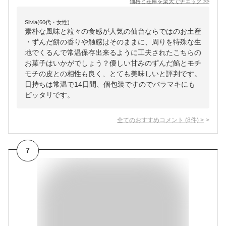
価格と在庫を
楽天
でチェック
>>
Silvia(60代・女性)
素朴な風味と粒々の食感が人気の仙台ならではのお土産
・ずんだ餅の香りや触感はそのままに、周りを特殊な生
地でくるんで常温保存出来るように工夫されたこちらの
お菓子はいかがでしょう？優しい甘みのずんだ餡とモチ
モチの皮との相性も良く、とても美味しいと評判です。
日持ちは常温で14日間、個包装ですのでバラマキにも
ピッタリです。
全てのおすすめコメント
(
8
件)
>
7