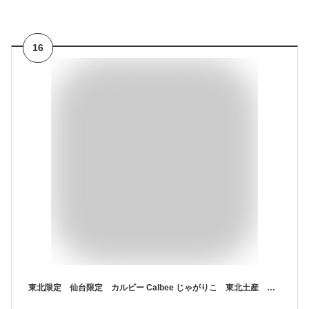
16
東北限定 仙台限定 カルビー Calbee じゃがりこ 東北土産 牛たん味 食べ出したらキリンがないんだべ 香ばしく焼き上げた、牛たんの旨み 牛たん味フレーク スナック菓子 160g (20gx8袋）牛たん 牛タン