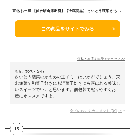
東北 お土産 【仙台駅倉庫出荷】【冷蔵商品】 さいとう製菓 かもめの玉子ミニ 8個入 東北 お土産 みやげ 東北みやげ 岩手 銘菓 お菓子 和菓子 スイーツ グルメ お中元 御中元 お歳暮 御歳暮 内祝い お取り寄せ ギフト プレゼント のし不可
この商品をサイトでみる
価格と在庫を
楽天
でチェック
>>
るるこ(50代・女性)
さいとう製菓のかもめの玉子ミニはいかがでしょう。東
北銘菓で和菓子好きにも洋菓子好きにも喜ばれる美味し
いスイーツでいいと思います。個包装で配りやすくお土
産にオススメですよ。
全てのおすすめコメント
(
3
件)
>
15