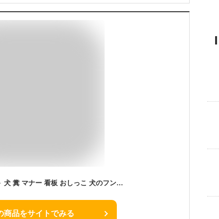
＜枠内文字入れ自由＞ 犬 糞 マナー 看板 おしっこ 犬のフン尿 禁止 プレート 迷惑 防犯カメラ 作動中 録画中 お断り おしゃれ 家の前 よけ 注意 文 私有地 散歩 立ち入り 悪臭 駐車場 マンション パネル 屋外 縦 業務用 W100×H300mm
の商品をサイトでみる