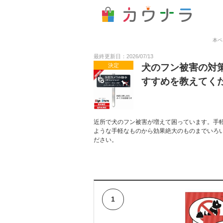
本ペ
最終更新日：2026/07/13
決定
犬のフン被害の対策
すすめを教えてく
近所で犬のフン被害が増えて困っています。手軽
ような手軽なものから効果絶大のものまでいろ
ださい。
1