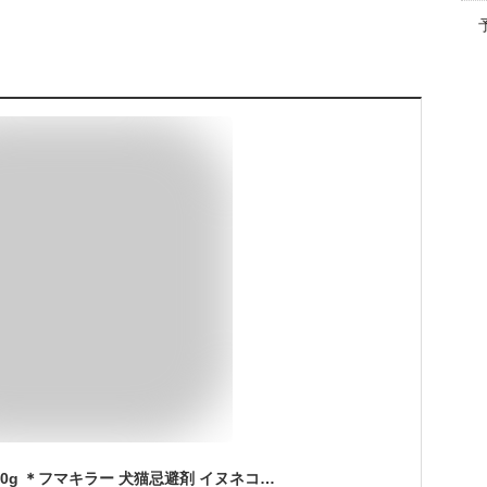
犬猫まわれ右 粒剤 850g ＊フマキラー 犬猫忌避剤 イヌネコ忌避/柑橘系のニオイと刺激成分ペッパーオイルを配合した犬猫忌避剤です/雨に強く/効果は約2-4週間続きます/消臭成分を配合しているので、フン尿臭を抑えて忌避効果をアップします