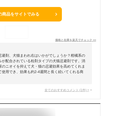
の商品をサイトでみる
価格と在庫を
楽天
でチェック
>>
忌避剤、犬猫まわれ右はいかがでしょうか？柑橘系の
ルが配合されている粒剤タイプの犬猫忌避剤です。消
尿のニオイを抑えて犬・猫の忌避効果を高めてくれま
使用でき、効果も約2-4週間と長く続いてくれる商
全てのおすすめコメント
(
1
件)
>