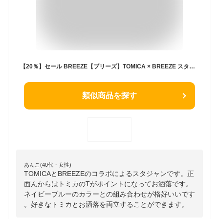
【20％】セール BREEZE【ブリーズ】TOMICA × BREEZE スタジャン【人気 子供服 ベビー キッズ アウター 羽織 ジャンパー トミカ 車 乗り物 刺繍 ワッペン おしゃれ 男の子 sale】J502945
類似商品を探す
あんこ(40代・女性)
TOMICAとBREEZEのコラボによるスタジャンです。正
面んからはトミカのTがポイントになってお洒落です。
ネイビーブルーのカラーとの組み合わせが格好いいです
。好きなトミカとお洒落を両立することができます。