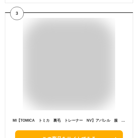
3
MI【TOMICA トミカ 裏毛 トレーナー NV】アパレル 服 子ども キャラクター グッズ キャンピングカー ボーイズ 男児 男の子 幼児 キッズ 100cm 120cm 子ども服 ダディオダディ のりもの 車 ミニカー CAR 車柄 車輌 DADDY OH DADDY