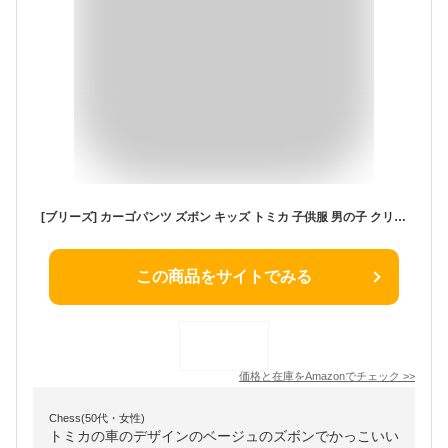
[ブリーズ] カーゴパンツ ズボン キッズ トミカ 子供服 男の子 クリスマス パトカー 車 綿100% クリスマス 秋 冬 グッズ 100cm 110cm 120cm 130cm センチ 長ズボン かっこいい 園児 保育園 幼稚園
この商品をサイトでみる
価格と在庫を
Amazon
でチェック
>>
Chess(50代・女性)
トミカの車のデザインのベージュのズボンでかっこいい