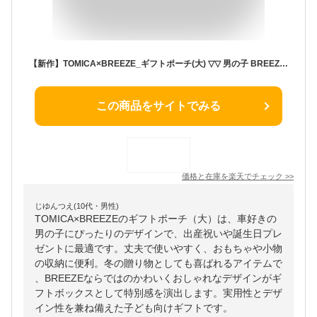
【新作】TOMICA×BREEZE_ギフトポーチ(大) ▽▽ 男の子 BREEZE ブリーズ 子供服 キッズ ベビー お祝い ギフトボックス セット 出産 誕生日プレゼント トミカ 車 冬 エフオー FO △△ j585905
この商品をサイトでみる
価格と在庫を
楽天
でチェック
>>
じゆんつえ(10代・男性)
TOMICA×BREEZEのギフトポーチ（大）は、車好きの
男の子にぴったりのデザインで、出産祝いや誕生日プレ
ゼントに最適です。丈夫で使いやすく、おもちゃや小物
の収納に便利。冬の贈り物としても喜ばれるアイテムで
、BREEZEならではのかわいくおしゃれなデザインがギ
フトボックスとして特別感を演出します。実用性とデザ
イン性を兼ね備えた子ども向けギフトです。