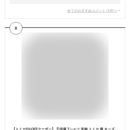
全てのおすすめコメント
(
1
件)
>
8
【トミカ5%OFFクーポン】 子供服 Tシャツ 半袖 トミカ 服 キッズ 男の子 パトカー 消防車 BREEZE 綿100% 130cm 120cm 110cm 100cm 90cm 80cm 3歳 4歳 5歳 6歳 小学生 幼稚園 保育園 プレゼント ギフト 春 夏 クリックポスト かっこいい おしゃれ 子ども こども 孫