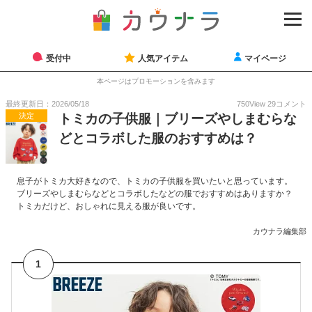
受付中
人気アイテム
マイページ
本ページはプロモーションを含みます
最終更新日：2026/05/18
750
View
29
コメント
決定
トミカの子供服｜ブリーズやしまむらな
どとコラボした服のおすすめは？
息子がトミカ大好きなので、トミカの子供服を買いたいと思っています。
ブリーズやしまむらなどとコラボしたなどの服でおすすめはありますか？
トミカだけど、おしゃれに見える服が良いです。
カウナラ編集部
1