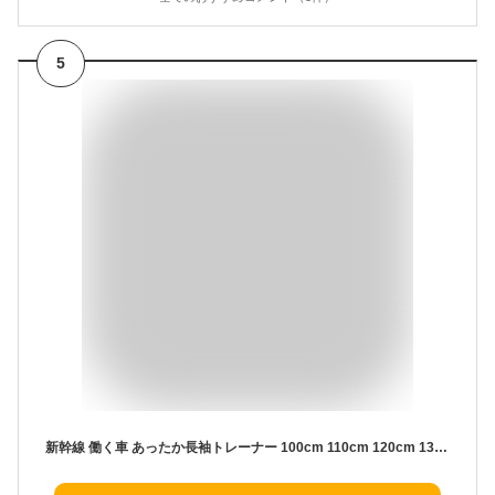
5
新幹線 働く車 あったか長袖トレーナー 100cm 110cm 120cm 130cm 綿100% はやぶさ こまち のぞみ かがやき 消防車 パトカー ヘリコプター 緊急車両 トミカ プラレール 裏毛 子供服 男の子 秋 冬 かわいい 3歳 4歳 5歳 6歳