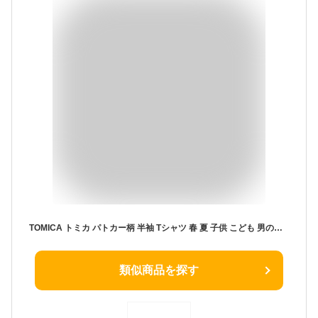
TOMICA トミカ パトカー柄 半袖 Tシャツ 春 夏 子供 こども 男の子 おとこのこ 男児 キッズ 服 キャラクター 100 110 120
類似商品を探す