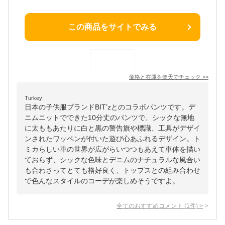
この商品をサイトでみる
価格と在庫を
楽天
でチェック
>>
Turkey
日本の子供服ブランドBIT’zとのコラボパンツです。デ
ニムニットでできた10分丈のパンツで、シックな無地
に太ももあたりに白と黒の警告旗や標識、工具がデザイ
ンされたワッペンが付いた遊び心あふれるデザイン。ト
ミカらしい車の世界が広がらいつつもあえて車体を描い
ておらず、シックな色味とデニムのナチュラルな風合い
も合わさってとても格好良く、トップスとの組み合わせ
で色んなスタイルのコーデが楽しめそうですよ。
全てのおすすめコメント
(
1
件)
>