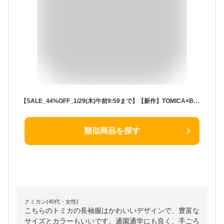
【SALE_44%OFF_1/29(木)午前9:59まで】【新作】TOMICA×BREEZE_グラフィックトレーナー ▽▽ 男の子 BREEZE ブリーズ 子供服 キッズ ベビー スウェット トップス 長袖 トミカ 車 消防車 冬 エフオー FO △△ j511885［返品不可］
類似商品を探す
クミカン(40代・女性)
こちらのトミカの長袖服はかわいいデザインで、豊富な
サイズとカラーもいいです。通園通学にも良く、手ごろ