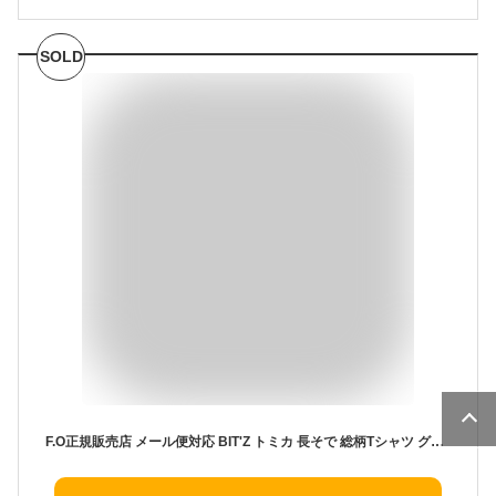
SOLD
F.O正規販売店 メール便対応 BIT'Z トミカ 長そで 総柄Tシャツ グレー 80cm ロンティ 長そで 男の子 子ども服 こども服 ビッツ エフオー FO