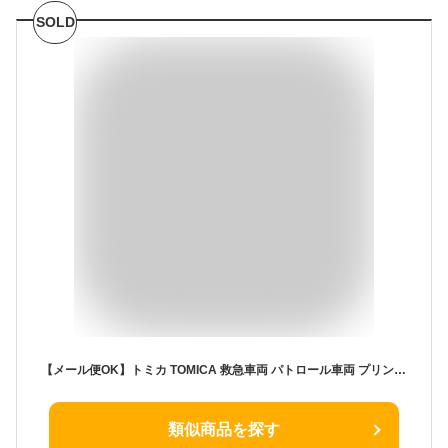
SOLD
【メール便OK】トミカ TOMICA 救急車両 パトロール車両 プリント 総柄 長袖 裏毛 トレーナー キッズ トドラー キャラクター 子供服 男の子 こども 旅行 幼稚園 保育園 お着替え お誕生日 入園入学 プレゼント (TMC229-68135 d190023)
類似商品を探す