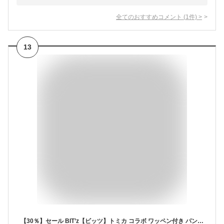
全てのおすすめコメント
(
1
件)
>
13
【30％】セール BIT’z【ビッツ】トミカ コラボ ワッペン付き パンツ【人気 子供服 ベビー キッズ ボトムス ロングパンツ ズボン 長ズボン ポケット有 働く車 乗り物 車 かっこいい ワッペン ポップ デニム 男の子 sale】B120035