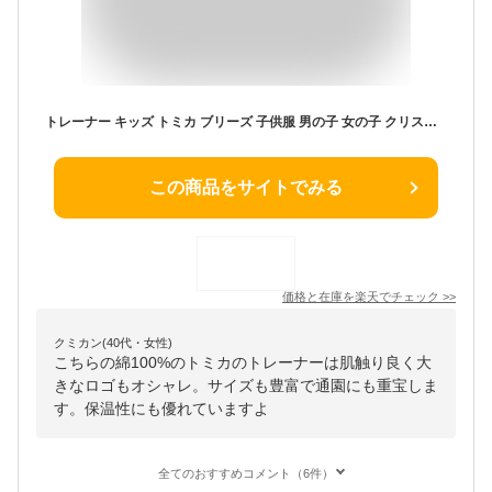
トレーナー キッズ トミカ ブリーズ 子供服 男の子 女の子 クリスマス 綿100% 秋 冬 グッズ breeze ジュニア 子供 130cm 120 110 100 90 80 スウェット 子ども おしゃれ かわいい プレゼント キャラクター ベビー 白 黒 TOMICA ギフト
この商品をサイトでみる
価格と在庫を
楽天
でチェック
>>
クミカン(40代・女性)
こちらの綿100%のトミカのトレーナーは肌触り良く大
きなロゴもオシャレ。サイズも豊富で通園にも重宝しま
す。保温性にも優れていますよ
全てのおすすめコメント（6件）