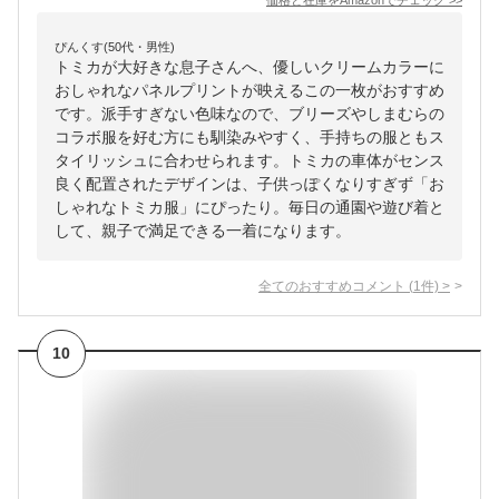
価格と在庫を
Amazon
でチェック
>>
ぴんくす(50代・男性)
トミカが大好きな息子さんへ、優しいクリームカラーに
おしゃれなパネルプリントが映えるこの一枚がおすすめ
です。派手すぎない色味なので、ブリーズやしまむらの
コラボ服を好む方にも馴染みやすく、手持ちの服ともス
タイリッシュに合わせられます。トミカの車体がセンス
良く配置されたデザインは、子供っぽくなりすぎず「お
しゃれなトミカ服」にぴったり。毎日の通園や遊び着と
して、親子で満足できる一着になります。
全てのおすすめコメント
(
1
件)
>
10