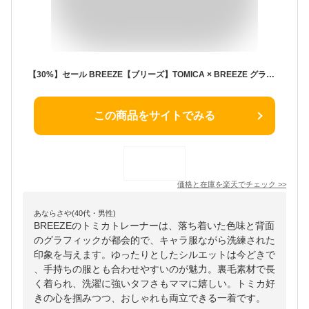
【30%】セール BREEZE【ブリーズ】TOMICA × BREEZE グラフィック トレーナー【子供服 キッズ ベビー トップス スウェット 長袖 トミカ 車 くるま 働く車 乗り物 プリント おしゃれ カジュアル デイリー 男の子 sale】J511885
この商品をサイトでみる
価格と在庫を
楽天
でチェック
>>
あならさや(40代・男性)
BREEZEのトミカトレーナーは、落ち着いた色味と背面
のグラフィックが都会的で、キャラ服ながら洗練された
印象を与えます。ゆったりとしたシルエットは今どきで
、手持ちの服とも合わせやすいのが魅力。裏毛素材で長
く着られ、洗濯に強いタフさもママに嬉しい。トミカ好
きの心を掴みつつ、おしゃれも両立できる一着です。