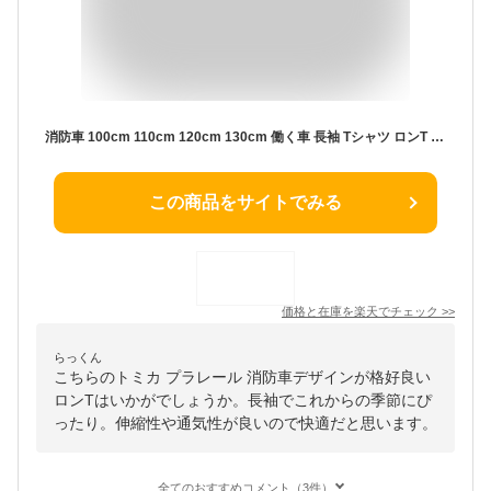
消防車 100cm 110cm 120cm 130cm 働く車 長袖 Tシャツ ロンT 長T 綿100% 肌に優しい はしご車 緊急車両 プリント シンプル 薄手 かっこいい グレー ライム 子供服 男の子 秋 冬 トミカ プラレール
この商品をサイトでみる
価格と在庫を
楽天
でチェック
>>
らっくん
こちらのトミカ プラレール 消防車デザインが格好良い
ロンTはいかがでしょうか。長袖でこれからの季節にぴ
ったり。伸縮性や通気性が良いので快適だと思います。
全てのおすすめコメント（3件）