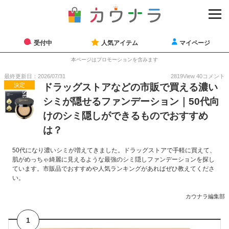
受付中
人気アイテム
マイページ
本ページはプロモーションを含みます
最終更新日：2026/07/31
2819
View
40
コメント
決定
ドラッグストアなどの市販で買える濃い
シミが隠せるファンデーション｜50代向
けのシミ隠しができるものでおすすめ
は？
50代になり濃いシミが増えてきました。ドラッグストアで手軽に買えて、
肌がめっちゃ綺麗に見えるような最強のシミ隠しファンデーションを探し
ています。市販品でおすすめや人気ランキングがあればぜひ教えてくださ
い。
カウナラ編集部
1