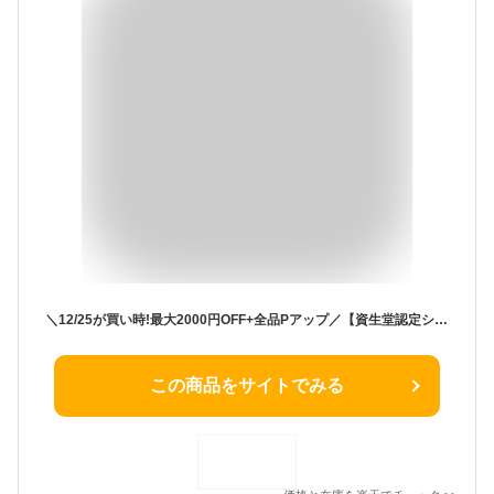
＼12/25が買い時!最大2000円OFF+全品Pアップ／【資生堂認定ショップ】資生堂 スポッツカバー ファウンデイション （ベースカラー） S100
この商品をサイトでみる