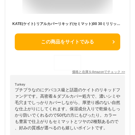
KATE(ケイト) リアルカバーリキッド(セミマット)00 30ミリリットル (x 1)
この商品をサイトでみる
価格と在庫を
Amazon
でチェック
>>
Turkey
プチプラなのにデパコス級と話題のケイトのリキッドフ
ァンデです。高密着＆ダブルカバー処方で、濃いシミや
毛穴までしっかりカバーしながら、厚塗り感のない自然
な仕上がりにしてくれます。保湿成分入りで乾燥もしっ
かり防いでくれるので50代の方にもぴったり。カラー
も豊富で仕上がりもセミマットとツヤの2種類あるので
、好みの質感が選べるのも嬉しいポイントです。