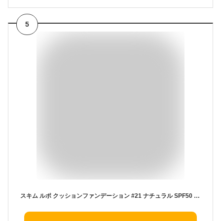
5
スキム ルポ クッションファンデーション #21 ナチュラル SPF50 PA+++ 韓国の流行発信地でPOP UP開催 崩れにくい 軽やかフィット 透明感 ツヤ肌 うるおい 高保湿 薄付き 敏感肌 毛穴 cica 美容針 ナイアシンアミド 1個