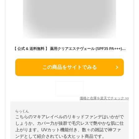
【 公式 & 送料無料 】 薬用クリアエステヴェール (SPF35 PA+++)(全5色/13mL/約1.5~2ヶ月分)｜医薬部外品 美容液ファンデ 神ファンデ リキッドファンデ UVカット シミ シワ くすみ 毛穴 美白 30代 40代 50代 毛穴カバー 薄づき マキアレイベル
この商品をサイトでみる
価格と在庫を
楽天
でチェック
>>
らっくん
こちらのマキアレイベルのリキッドファンデはいかがで
しょうか。カバー力が抜群で毛穴レスで艶やかな肌に仕
上がります。UVカット機能付き、数々の雑誌で神ファ
ンデとして紹介されている大ヒット商品です。