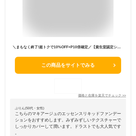
＼まもなく終了!超トクで10%OFF+P10倍確定／【資生堂認定ショップ】【全5色】25.2.21new! マキアージュ エッセンスリキッド EX 24mL
この商品をサイトでみる
価格と在庫を
楽天
でチェック
>>
ぷりん(50代・女性)
こちらのマキアージュのエッセンスリキッドファンデー
ションをおすすめします。みずみずしいテクスチャーで
しっかりカバーして潤います。ドラストでも大人気です
。