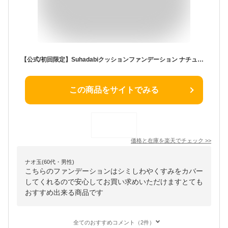
【公式/初回限定】Suhadabiクッションファンデーション ナチュラルベージュ ナチュラルオークル / SPF50+ リキッドファンデ 40代 50代 60代 70代 80代 ツヤ シミ シワ くすみ カバー力 崩れない 時短メイク
この商品をサイトでみる
価格と在庫を
楽天
でチェック
>>
ナオ玉(60代・男性)
こちらのファンデーションはシミしわやくすみをカバー
してくれるので安心してお買い求めいただけますとても
おすすめ出来る商品です
全てのおすすめコメント（2件）