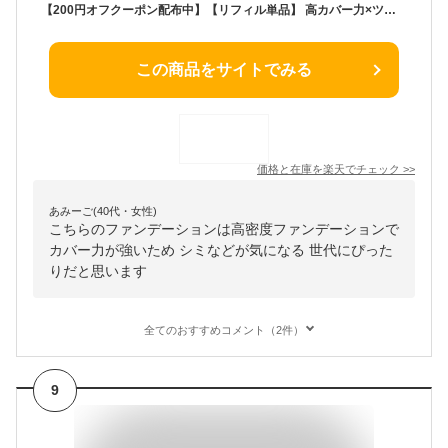
【200円オフクーポン配布中】【リフィル単品】 高カバー力×ツヤ美肌 Aluce luce Plus アルーチェルーチェプラスクッションファンデーション / レフィル 詰め替え シミ 年齢肌 ツヤ肌 汗に強い 若見え 人気 ハイカバー シミ隠し 30代 40代 50代 60代 spf50
この商品をサイトでみる
価格と在庫を
楽天
でチェック
>>
あみーご(40代・女性)
こちらのファンデーションは高密度ファンデーションで
カバー力が強いため シミなどが気になる 世代にぴった
りだと思います
全てのおすすめコメント（2件）
9