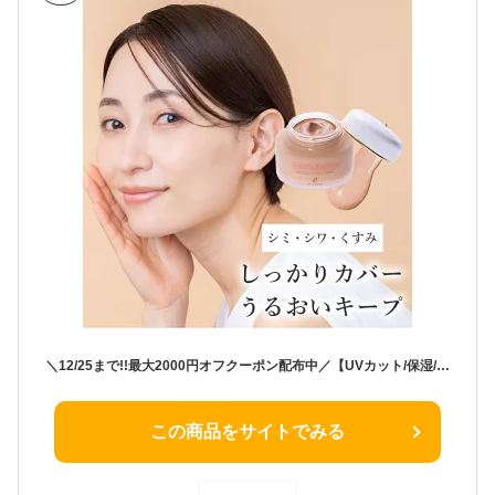
＼12/25まで!!最大2000円オフクーポン配布中／【UVカット/保湿/下地/ファンデの1本4役！】クリームファンデーション 40代 50代 60代 シミ くすみ 毛穴 ほうれい線 隠す 崩れない カバー力 毛穴カバー 化粧下地 日焼け止め ファンデーション
この商品をサイトでみる