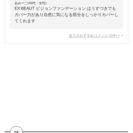
あみーご(40代・女性)
EX:BEAUT ビジョンファンデーション はうすづきでも
カバー力があり自然に気になる部分をしっかりカバーし
てくれます
全てのおすすめコメント
(
1
件)
>
16