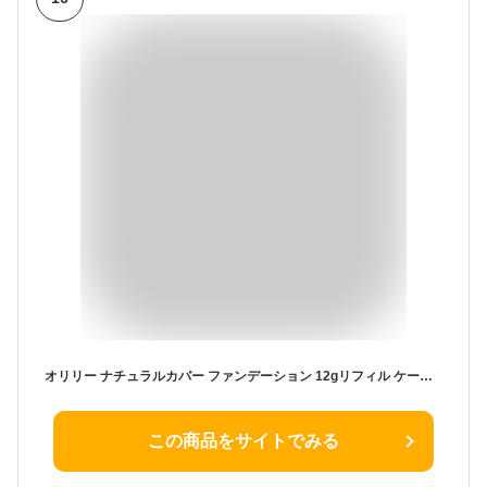
オリリー ナチュラルカバー ファンデーション 12gリフィル ケースなし 全7色 詰め替え用 [ SPF18 PA++ メイクアップ サロン専売品 おすすめ 人気 化粧品 ] メール便 対応 O'LEARY ev_pt
この商品をサイトでみる