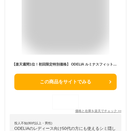
【楽天週間1位！初回限定特別価格】 ODELIA ルミナスフィットクッションファンデーション / クッションファンデ 人気 汗に強い カバー力 保湿 乾燥 ファンデーション 30代 40代 50代 60代 オディリア シミ隠し シワ 直販正規品
この商品をサイトでみる
価格と在庫を
楽天
でチェック
>>
投人不知(80代以上・男性)
ODELIAのレディース向け50代の方にも使えるシミ隠し