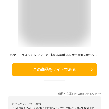
スマートウォッチ レディース 【2025新型 LED懐中電灯 2種ベルト付き】 丸型 小さめ 1.26インチAMOLED Smart Watch 軽量 女性 Bluetooth5.3通話機能付き LINE/メッセージ通知 100種類運動モード 音楽 カメラ制御 文字盤自由設定 iphone アンドロイド対応 日本語説明書付き
この商品をサイトでみる
価格と在庫を
Amazon
でチェック
>>
じゆんつえ(10代・男性)
女性向けの小さめ丸型デザインで1.26インチAMOLED