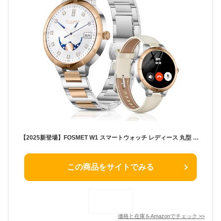
【2025新登場】FOSMET W1 スマートウォッチ レディース 丸型 常時表示 通話機能 着信通知 AMOLED iphone アンドロイド対応 100種類運動モード GPS運動記録 IP68防水 Bluetooth5.3 Smart Watch 文字盤DIY 睡眠管理 天気予報/スマホ探/歩数計/ライト/目覚まし時計 音楽カメラ制御 ローマ字 TELEC認証取得済(金属+牛革ベルト)
この商品をサイトでみる
価格と在庫を
Amazon
でチェック
>>