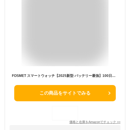
FOSMET スマートウォッチ【2025新型·バッテリー最強】100日間スタンバイ 30日間連続使用 Bluetooth通話機能 1.85インチHD大画面 IP68防水 1500nit高輝度 明るさ調整 メッセージ通知 睡眠管理 120種類の運動モード 音楽再生 軽量28g 多種類文字盤 天気予報 スマートウォッチ iPhoneとアンドロイド対応 TELEC認証 P1 シルバー
この商品をサイトでみる
価格と在庫を
Amazon
でチェック
>>