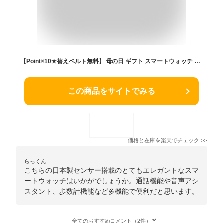
【Point×10★替えベルト無料】 母の日 ギフト スマートウォッチ 丸型 日本製センサー 通話機能 音声アシスタント 小さめ android iphone対応 着信通知 24時間健康管理 歩数計 電卓 レディース メンズ腕時計 女性 バイブレーションアラーム 軽量 アンドロイド プレゼント
この商品をサイトでみる
価格と在庫を
楽天
でチェック
>>
らっくん
こちらの日本製センサー搭載のとてもエレガントなスマ
ートウォッチはいかがでしょうか。通話機能や音声アシ
スタント、歩数計機能など多機能で便利だと思います。
全てのおすすめコメント（2件）