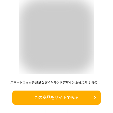
スマートウォッチ 絶妙なダイヤモンドデザイン 女性に向け 母の日 敬老の日 プレゼント Smart watch レディース 1.27インチ 3種バンド付属 スポーツウォッチ Bluetooth5.1通話 LINE/Gmail/着信通知 120+種運動モード IP67防水防塵 振動/輝度調整 アンドロイド対応 iphone対応 ピンク ゴールド
この商品をサイトでみる