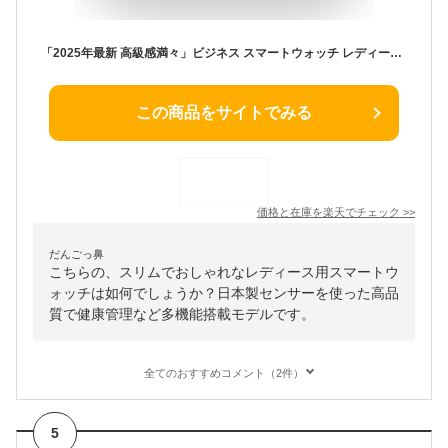
「2025年最新 高級感満々」ビジネス スマートウォッチ レディース メンズ 腕時計 ブレスレット スマートブレスレット おしゃれ 日本製センサー 日本語 ios android 歩数計 心拍計 計測 健康管理 モニター 運動記録 SNS LINE 着信通知 音楽 防水 プレゼント
この商品をサイトでみる
価格と在庫を
楽天
でチェック
>>
だんごっ鼻
こちらの、スリムでおしゃれなレディース用スマートウ
ォッチは如何でしょうか？日本製センサーを使った高品
質で健康管理など多機能搭載モデルです。
全てのおすすめコメント（2件）
5