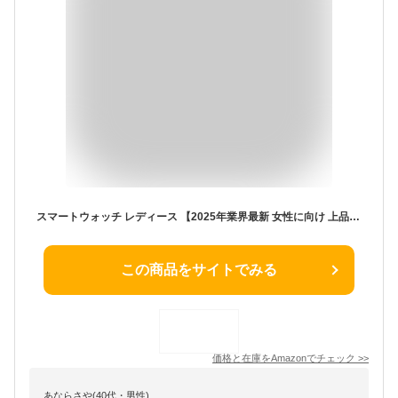
スマートウォッチ レディース 【2025年業界最新 女性に向け 上品なデザイン】丸型 1.32インチ AMOLEDディスプレイ Bluetooth5.3通話機能 LINE/Gmail/メッセージ通知 IP68防水 常時表示 多種類運動モード 天気予報 2種ベルト付き Type-C充電ケーブル付き iPhone/アンドロイド対応 TELEC認証取得済 (ゴールド)
この商品をサイトでみる
価格と在庫を
Amazon
でチェック
>>
あならさや(40代・男性)