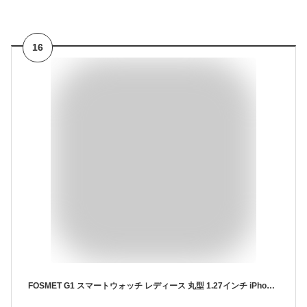
16
FOSMET G1 スマートウォッチ レディース 丸型 1.27インチ iPhone アンドロイド対応 Bluetooth5.3 通話機能 着信通知 おしゃれ Smart Watch IP68防水 100種類運動モード 文字盤カスタム 音楽 カメラ制御 付属ベルト2本 TELEC認証取得済【正規品】 (G1-ゴールド)