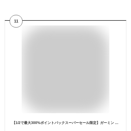
11
【1/2で最大300%ポイントバックスーパーセール限定】ガーミン vivomoveSport ヴィヴォムーブスポーツ スマートウォッチ PeachGold/Ivory 010-02566-41 GARMIN 健康管理 フィットネス ランニング