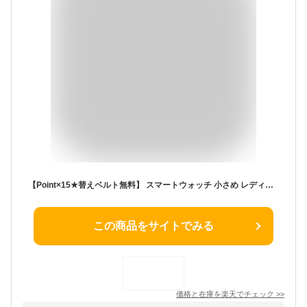
【Point×15★替えベルト無料】 スマートウォッチ 小さめ レディース 丸型 日本製センサー 通話機能 音声アシスタント android対応 iphone対応 着信通知 24時間健康管理 電卓 曲面 レディース腕時計 音楽再生 バイブレーションアラーム 軽量 アンドロイド 誕生日プレゼント
この商品をサイトでみる
価格と在庫を
楽天
でチェック
>>