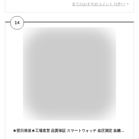
全てのおすすめコメント
(
1
件)
>
14
★翌日発送★工場直営 品質保証 スマートウォッチ 血圧測定 血糖値測定 日本製 センサー レディース 1.91インチ 血中酸素 睡眠 IP67防水 iPhone/Android対応 日本語対応 誕生日 母の日 プレゼント 24時間体温測定 音楽プレーヤー 高精度心拍数 睡眠検測 呼吸率 母の日