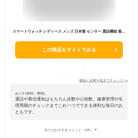
スマートウォッチ レディース メンズ 日本製 センサー 通話機能 着信通知 健康管理 生理機能 歩数計 心拍数 iphone Android対応 LINE通知 睡眠モード 日本語 腕時計 防水 男女兼用 レディース スマートウォッチ 腕時計 おしゃれ 誕生日 プレゼント
この商品をサイトでみる
価格と在庫を
楽天
でチェック
>>
おツナ(40代・男性)
通話や着信通知はもちろん歩数や心拍数、健康管理や生
理周期のチェックまでこれ一つでできる便利な毎日のお
ともです。
全てのおすすめコメント（3件）