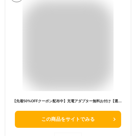
【先着50%OFFクーポン配布中】充電アダプター無料お付け【選べる替えベルト&収納ケース特典】2025最新型 スマートウォッチ 日本製センサー 通話機能 iPhone Android対応 レディース 24時間健康管理 心拍数 女性生理周期 着信通知 Bluetooth 日本語取説 smartwatch 高齢者
この商品をサイトでみる