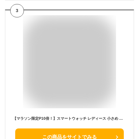
3
【マラソン限定P10倍！】スマートウォッチ レディース 小さめ 日本製センサー 24時間健康管理 運動モード 心拍数 睡眠管理 活動量計 着信通知 通話機能 目覚まし機能 時計 女性 生理機能 歩数計 Bluetooth5.2 LINE通知 天気予報 腕時計 IP68防水 プレゼント
この商品をサイトでみる