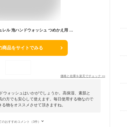
【送料込み】花王 キュレル 泡ハンドウォッシュ つめかえ用 450ml ハンドソープ(医薬部外品)(4901301257659)乾燥性敏感肌を考えた「キュレル」
の商品をサイトでみる
価格と在庫を
楽天
でチェック
>>
ンドウォッシュはいかがでしょうか。高保湿、素肌と
肌の方でも安心して使えます。毎日使用する物なので
きる物をオススメさせて頂きますね。
てのおすすめコメント（3件）