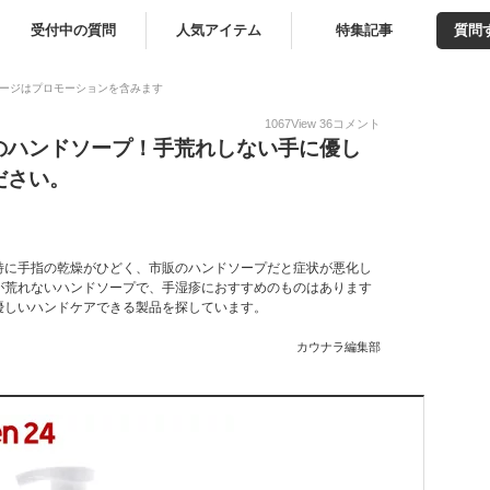
受付中の質問
人気アイテム
特集記事
質問
ージはプロモーションを含みます
1067
View
36
コメント
のハンドソープ！手荒れしない手に優し
ださい。
特に手指の乾燥がひどく、市販のハンドソープだと症状が悪化し
が荒れないハンドソープで、手湿疹におすすめのものはあります
優しいハンドケアできる製品を探しています。
カウナラ編集部