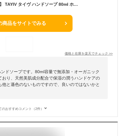
【 天然美肌成分配合 】 TAYIV タイヴ ハンドソープ 80ml ホテルスタイル ハンドウォッシュ ホワイトティー 香り 保湿 乾燥 敏感肌 うるおい 無添加 オーガニック アミノ酸系洗浄剤 美肌エキス配合 ハンドケア おしゃれ 持ち運び
の商品をサイトでみる
価格と在庫を
楽天
でチェック
>>
ハンドソープです。80ml容量で無添加・オーガニック
ており、天然美肌成分配合で保湿の潤うハンドケアの
も他と遜色のないものですので、良いのではないかと
てのおすすめコメント（2件）