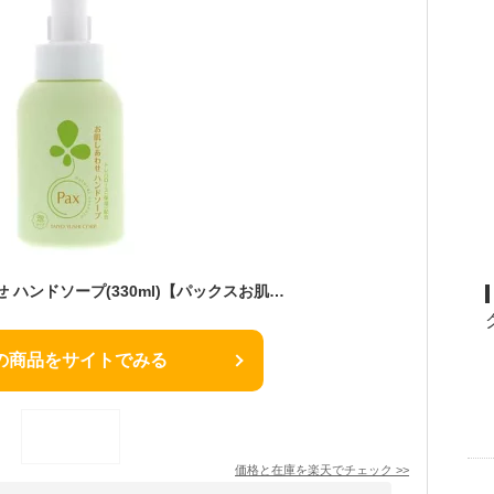
パックス お肌しあわせ ハンドソープ(330ml)【パックスお肌しあわせ】[手荒れ予防 料理 石けん 敏感肌 泡 子ども]
の商品をサイトでみる
価格と在庫を
楽天
でチェック
>>