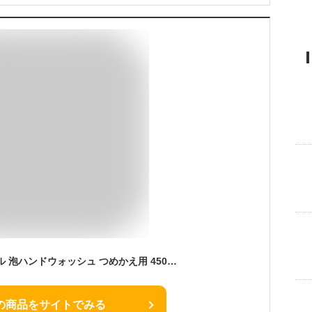
【在庫処分】 キュレル 泡ハンドウォッシュ つめかえ用 450ml ハンドソープ 手 指 保湿 泡 敏感肌 低刺激 curel 花王
の商品をサイトでみる