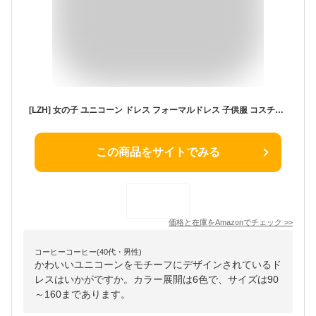
[LZH] 女の子 ユニコーン ドレス フォーマルドレス 子供服 コスチューム ワンピース 2点セット 変装 ピアノ発表会 演奏会 結婚式 七五三 結婚式演出衣装 カチューシャ付き
この商品をサイトでみる
価格と在庫を
Amazon
でチェック
>>
コーヒーコーヒー(40代・男性)
かわいいユニコーンをモチーフにデザインされているド
レスはいかがですか。カラー展開は6色で、サイズは90
～160まであります。