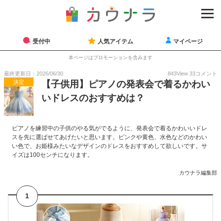
受付中
人気アイテム
マイページ
本ページはプロモーションを含みます
最終更新日：2026/06/30
843
View
33
コメント
決定
【子供用】ピアノの発表会で着るかわい
いドレスのおすすめは？
ピアノを練習中の子供のやる気がでるように、発表会で着るかわいいドレ
スを先に選ばせてあげたいと思います。ピンクや黄色、水色などのかわい
い色で、お姫様みたいなデザインのドレスをおすすめして欲しいです。サ
イズは100センチになります。
カウナラ編集部
1