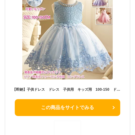
【即納】子供ドレス ドレス 子供用 キッズ用 100-150 ドレス 子供 ドレス ロング フォーマルドレス パーティードレス 子供 リボンドレス チュールスカート 結婚式 発表会 演奏会 フラワーガール バラ付
この商品をサイトでみる