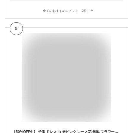
全てのおすすめコメント（2件）
5
【50%OFF中】 子供 ドレス 白 裾ピンク レース花 無地 フラワーガール 発表会 子供服 キッズ ハロウィン ローズ 子供用 ドレス フォーマル ドレス ワンピース 80cm 90cm 100cm 110cmサイズ 送料無料 （沖縄除く）