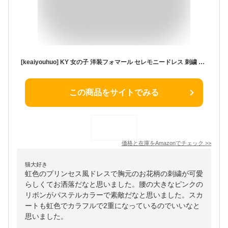
[keaiyouhuo] KY 女の子 洋装フォマール セレモニードレス 刺繍 花柄 フォーマル チュールスカート ワンピース 子供服 虹色 プリンセス風 お宮参り お祭り 花見 結婚式 発表会 入学式 卒業式 誕生日 プレゼント
この商品をサイトでみる
価格と在庫を
Amazon
でチェック
>>
猫大好き
虹色のプリンセス風ドレスで胸元のお花柄の刺繍が可愛
らしくてお洒落だなと思いました。腰の大きなピンクの
リボンがパステルカラーで素敵だなと思いました。スカ
ートも虹色でカラフルで2重になっているのでいいなと
思いました。