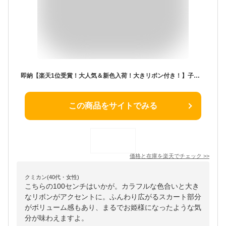
即納【楽天1位受賞！大人気＆新色入荷！大きリボン付き！】子供ロングドレス 発表会 ドレス 子供 キッズ フォーマルドレス パーティードレス 子供 リボンドレス チュールスカート 結婚式 発表会 演奏会 フラワーガール 100-150CM ピアノ発表会 4color
この商品をサイトでみる
価格と在庫を
楽天
でチェック
>>
クミカン(40代・女性)
こちらの100センチはいかが。カラフルな色合いと大き
なリボンがアクセントに。ふんわり広がるスカート部分
がボリューム感もあり、まるでお姫様になったような気
分が味わえますよ。