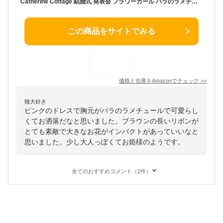
Catherine Cottage 結婚式 発表会 フラワーガール バラのラメチュール ドレス 子供ドレス PC728YK 100cm ピンクxブラウン TAK
この商品をサイトでみる
価格と在庫を
Amazon
でチェック
>>
猫大好き
ピンクのドレスで胸元がバラのラメチュールで可愛らし
くてお洒落だなと思いました。ブラウンの長いリボンが
とても素敵で大きなお花がインパクトがあっていいなと
思いました。少し大人っぽくてお姫様のようです。
全てのおすすめコメント（2件）