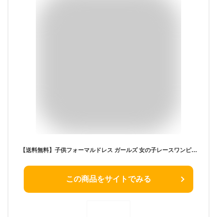
【送料無料】子供フォーマルドレス ガールズ 女の子レースワンピース 赤ちゃん イベント パーティー 音楽会 結婚式 発表会 ピアノ 入園式 七五三 お姫様80cm 90cm 100cm 110cm 120cm 130cm 140cm 150cm
この商品をサイトでみる