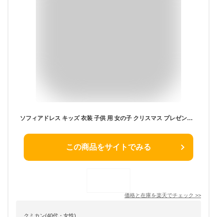
ソフィアドレス キッズ 衣装 子供 用 女の子 クリスマス プレゼント コスプレ プチ ギフト なりきり プリンセスドレス 仮装 コスチューム 誕生日 プレゼント プリンセス 発表会 誕生会 子ども 小さなプリンセス セット 100 110 120 130 140 cm 4歳 5歳 6歳 7歳 8歳 9歳
この商品をサイトでみる
価格と在庫を
楽天
でチェック
>>
クミカン(40代・女性)