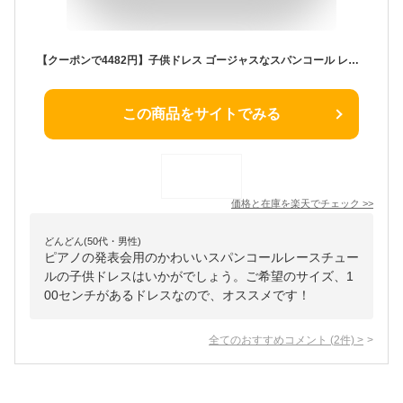
【クーポンで4482円】子供ドレス ゴージャスなスパンコール レース チュールの女の子ドレス 結婚式や発表会に輝く華やかな装いを ジュニア コンクール TAK 女の子 フォーマル キッズ キャサリンコテージ/送料無料 dress
この商品をサイトでみる
価格と在庫を
楽天
でチェック
>>
どんどん(50代・男性)
ピアノの発表会用のかわいいスパンコールレースチュー
ルの子供ドレスはいかがでしょう。ご希望のサイズ、1
00センチがあるドレスなので、オススメです！
全てのおすすめコメント
(
2
件)
>