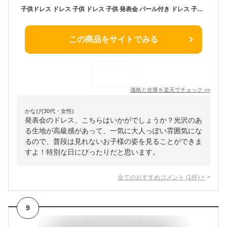
子供ドレス ドレス 子供 ドレス 子供 発表会 パール付き ドレス 子供 結婚式 ドレス 子供 ドレス キッズ フォーマル キッズ 100 110 120 130 140 150 結婚式 七五三 お呼ばれ ワンピース ジュニア 七五三 入学式 卒業式 発表会 結婚式 演奏会 発表会 緑 赤 ピンク 送料無料
この商品をサイトでみる
価格と在庫を
楽天
でチェック
>>
かなぴ(30代・女性)
発表会のドレス、こちらはいかがでしょうか？光沢のあ
る生地が高級感があって、一気に大人っぽい雰囲気にな
るので、普段は見れないお子様の姿を見ることができま
すよ！特別な日にぴったりだと思います。
全てのおすすめコメント
(
1
件)
>
9