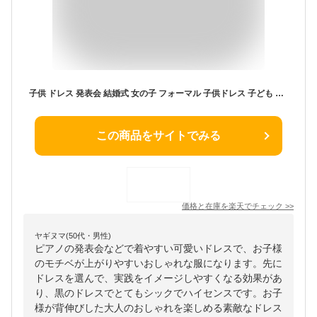
子供 ドレス 発表会 結婚式 女の子 フォーマル 子供ドレス 子ども こども 子供用 子供服 入学式 入園式 卒業式 卒園式 結婚 発表ピアノ ワンピース スーツ キッズドレス 発表会ドレス 黒 ブラック ネイビー ベージュ レース ベビー・マタニティ
この商品をサイトでみる
価格と在庫を
楽天
でチェック
>>
ヤギヌマ(50代・男性)
ピアノの発表会などで着やすい可愛いドレスで、お子様
のモチベが上がりやすいおしゃれな服になります。先に
ドレスを選んで、実践をイメージしやすくなる効果があ
り、黒のドレスでとてもシックでハイセンスです。お子
様が背伸びした大人のおしゃれを楽しめる素敵なドレス