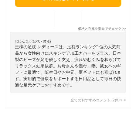
価格と在庫を
楽天
でチェック
>>
じゆんつえ(10代・男性)
王様の足枕 レディースは、足枕ランキング1位の人気商
品から女性向けにスキンケア加工カバーをプラス。日本
製のビーズが足を優しく支え、疲れやむくみを和らげて
リラックス効果抜群。お母さんや義母、妻、彼女へのギ
フトに最適で、誕生日やお中元、夏ギフトにも喜ばれま
す。実用的で健康をサポートする日用品として毎日の快
適な足元ケアにおすすめです。
全てのおすすめコメント
(
2
件)
>