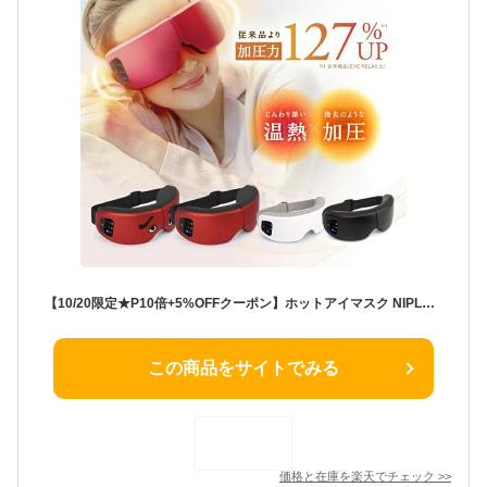
【10/20限定★P10倍+5%OFFクーポン】ホットアイマスク NIPLUX EYE RELAX S 最新モデル アイリラックスエス 充電式 アイマスク アイケア 目元ケア 女性 にわか にわかせんぺい 折りたたみ 携帯用 USB充電 実用的
この商品をサイトでみる
価格と在庫を
楽天
でチェック
>>