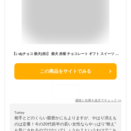
【いぬチョコ 柴犬(赤)】 柴犬 赤柴 チョコレート ギフト スイーツ 犬 いぬ 犬型 動物 映えスイーツ お菓子 おしゃれ 喜ばれる 可愛いお菓子 可愛いチョコ 高級チョコ 詰め合わせ ボンボンショコラ センスのいい プチギフト プレゼント 犬好き 女性 誕生日 母の日 しばいぬ
この商品をサイトでみる
価格と在庫を
楽天
でチェック
>>
Turkey
相手とどのくらい親密かにもよりますが、やはり消えも
のは定番！今の20代前半の若い女性ならやっぱり“映え”
も気にされるのではないでしょうか？というわけでこち