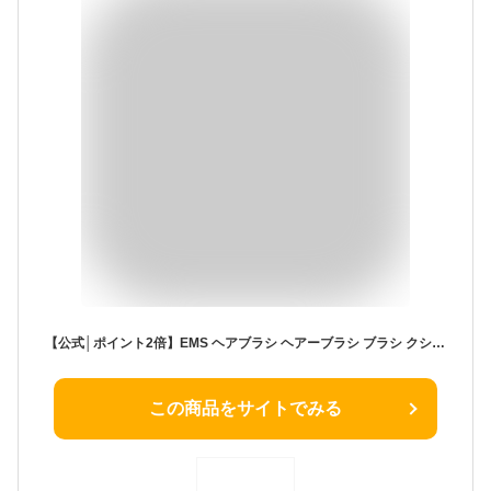
【公式│ポイント2倍】EMS ヘアブラシ ヘアーブラシ ブラシ クシ 髪 サラサラ 電気ブラシ マイクロカレント リフトケア リフトアップ マイナスイオン ヘアケア 頭皮 マッサージ 髪の毛 くせ毛 誕生日 誕生日プレゼント 母 女性 彼女 妻 女友達 実用的 プレゼント 父の日
この商品をサイトでみる