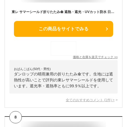
東レ サマーシールド折りたたみ傘 遮熱・遮光・UVカット防水 日傘/雨傘兼用 DUNLOP シルバーグレー ベージュ
この商品をサイトでみる
価格と在庫を
楽天
でチェック
>>
おぱんこぱん(50代・男性)
ダンロップの晴雨兼用の折りたたみ傘です。生地には遮
熱性が高いことで評判の東レサマーシールドを使用して
います。遮光率・遮熱率ともに99.9％以上です。
全てのおすすめコメント
(
1
件)
>
8