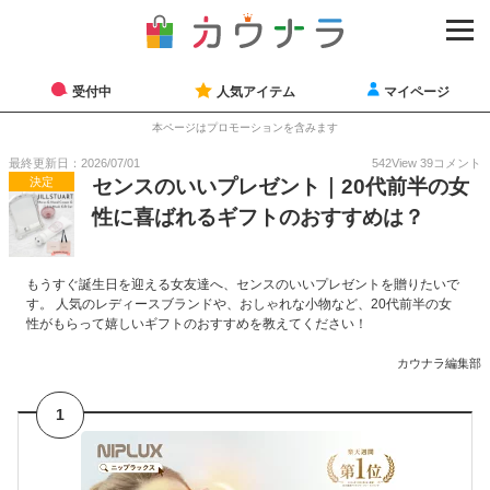
受付中
人気アイテム
マイページ
本ページはプロモーションを含みます
最終更新日：2026/07/01
542
View
39
コメント
決定
センスのいいプレゼント｜20代前半の女
性に喜ばれるギフトのおすすめは？
もうすぐ誕生日を迎える女友達へ、センスのいいプレゼントを贈りたいで
す。 人気のレディースブランドや、おしゃれな小物など、20代前半の女
性がもらって嬉しいギフトのおすすめを教えてください！
カウナラ編集部
1