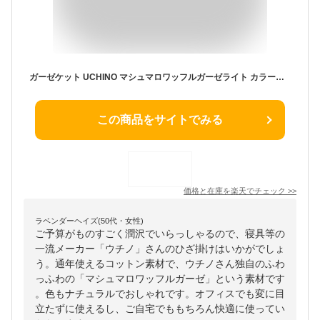
ガーゼケット UCHINO マシュマロワッフルガーゼライト カラースロー 約70×100cm ひざ掛け スローケット クォーター タオルギャラリー ウチノタオル 【内野タオル】 ギフト 贈り物 プレゼント 送料無料
この商品をサイトでみる
価格と在庫を
楽天
でチェック
>>
ラベンダーヘイズ(50代・女性)
ご予算がものすごく潤沢でいらっしゃるので、寝具等の
一流メーカー「ウチノ」さんのひざ掛けはいかがでしょ
う。通年使えるコットン素材で、ウチノさん独自のふわ
っふわの「マシュマロワッフルガーゼ」という素材です
。色もナチュラルでおしゃれです。オフィスでも変に目
立たずに使えるし、ご自宅でももちろん快適に使ってい