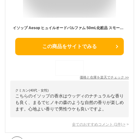
イソップ Aesop ヒュイルオードパルファム 50mL化粧品 スモーキー ウッディ プレゼント 贈り物 彼女 女性 イソップ香水 アロマ お洒落 ブランド フレグランス ヒュイルオード パルファム 香水 イソップヒュイル ヒュイル オードパルファム オード パルファム クリスマス
この商品をサイトでみる
価格と在庫を
楽天
でチェック
>>
クミカン(40代・女性)
こちらのイソップの香水はウッディのナチュラルな香り
も良く、まるでヒノキの森のような自然の香りが楽しめ
ます。心地よい香りで男性ウケも良いですよ。
全てのおすすめコメント
(
1
件)
>