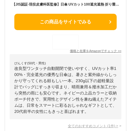
【JIS認証·現役皮膚科医監修】日傘 UVカット100遮光遮熱 折り畳み【業界初！改良型ワンタッチ自動開閉】UPEBおりたたみ傘 188g-230g超軽量 コンパクト 紫外線遮断 折りたたみ傘 耐風撥水 晴雨兼用 携帯便利 日傘メンズ/レディース/ガールズ/ガールズ/子供/大人兼用 収納ポーチ付き 母の日 父の日 お祝い 誕生日プレゼント2年品質保証 (紺青, 90cm直径超軽量)
この商品をサイトでみる
価格と在庫を
Amazon
でチェック
>>
ぴんくす(50代・男性)
改良型ワンタッチ自動開閉で使いやすく、UVカット率1
00%・完全遮光の優秀な日傘は、暑さと紫外線からしっ
かり守ってくれる頼もしい一本。230g以下の超軽量設
計でバッグにすっきり収まり、晴雨兼用＆撥水加工だか
ら突然の雨にも安心です。ネイビーの上品カラーと収納
ポーチ付きで、実用性とデザイン性を兼ね備えたアイテ
ムは、日常をスマートに彩るおしゃれなギフトとして、
20代前半の女性にもきっと喜ばれます。
全てのおすすめコメント
(
1
件)
>