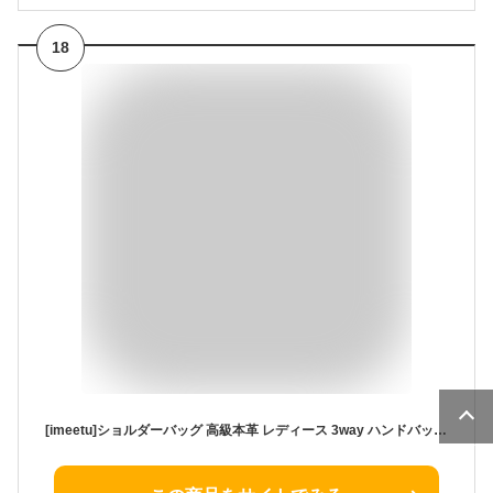
18
[imeetu]ショルダーバッグ 高級本革 レディース 3way ハンドバッグ 3室収納 大容量 高見え 斜め掛けバッグ シンプル カジュアル 肩がけ 手持ち 人気 通勤（オフホワイト）