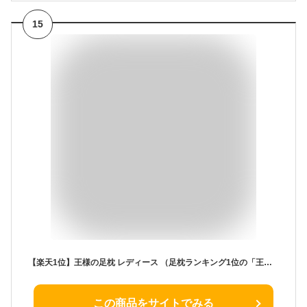
15
【楽天1位】王様の足枕 レディース （足枕ランキング1位の「王様の足枕」からスキンケア加工のカバーが付いた女性向け足枕） 足用まくら 足置き枕 足の枕 お母さん 義母 妻 彼女 ギフト プレゼント 誕生日 ビーズ リラックス 健康 敬老の日
この商品をサイトでみる