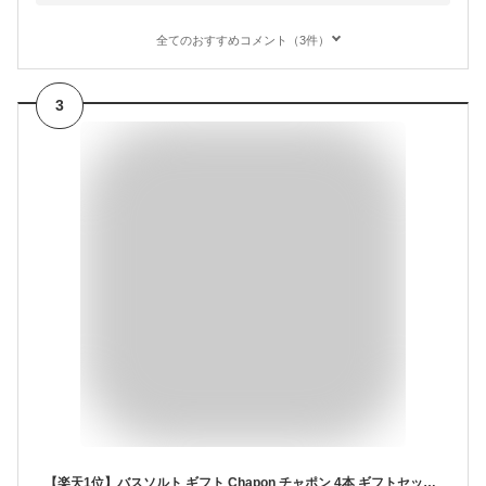
全てのおすすめコメント（3件）
3
【楽天1位】バスソルト ギフト Chapon チャポン 4本 ギフトセット お中元 高級 入浴剤 誕生日 出産内祝 出産祝い 内祝 お返し プレゼント 父の日 女性 男性 癒し グッズ 疲れ リラックス プチギフト おしゃれ かわいい アロマ 保湿 無添加