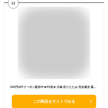
12
300円OFFクーポン配布中★P5倍★ 日傘 折りたたみ 完全遮光 遮熱 UVカット 折りたたみ傘 100％ 遮光 レディース 軽量 軽い 晴雨兼用 おしゃれ 折り畳み 日傘 傘 かわいい スカラップ 刺しゅう プレゼント ギフト ラッピング
この商品をサイトでみる