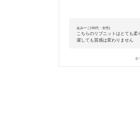
あみーご(40代・女性)
こちらのリブニットはとても柔
濯しても質感は変わりません
全