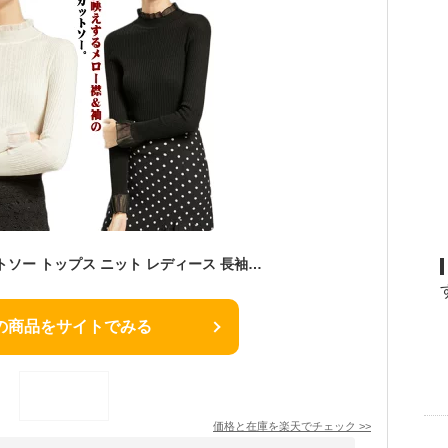
リブカットソー カットソー トップス ニット レディース 長袖 長そで ニットカットソー レース タートルネック 秋 インナー 無地 クルーネック 通勤 オフィス カジュアル 重ね着 薄手 プリーツ シンプル きれいめ 部屋着 着回し
の商品をサイトでみる
価格と在庫を
楽天
でチェック
>>