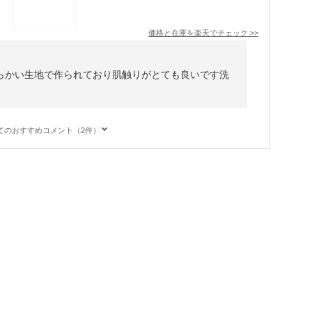
価格と在庫を
楽天
でチェック
>>
らかい生地で作られており肌触りがとても良いです洗
てのおすすめコメント（2件）