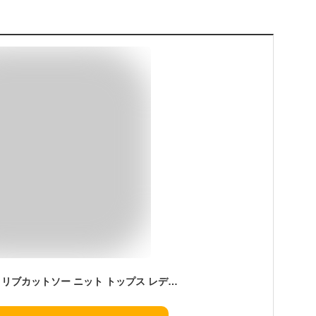
通勤 ゆったり 長そで リブカットソー ニット トップス レディース ニットリブカットソー 袖フリル 大きいサイズ インナー 秋 リブカットソー 無地 クルーネック 長袖 オフィス カジュアル 重ね着 薄手 プリーツ シンプル