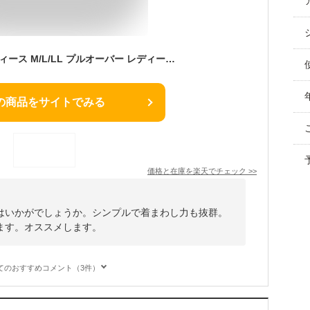
カットソー 長袖 レディース M/L/LL プルオーバー レディース きれいめ 襟 フリル 袖 ボートネック リブカットソー トップス おしゃれ 黒 ブラック 冬 メロウ トップス オフィス
の商品をサイトでみる
価格と在庫を
楽天
でチェック
>>
はいかがでしょうか。シンプルで着まわし力も抜群。
ます。オススメします。
てのおすすめコメント（3件）