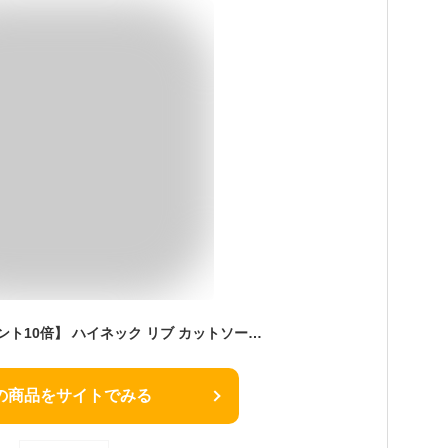
【5と0のつく日 ポイント10倍】 ハイネック リブ カットソー Tシャツ ストレッチ トップス 長袖 インナー レディース 薄手 長そで ロング 防寒 大きいサイズ きれいめ 秋 冬 無地 黒 白 ロンT コットン混 リブカットソー M～2XL
の商品をサイトでみる