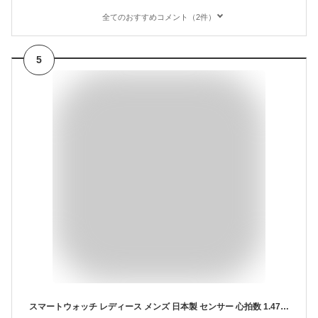
全てのおすすめコメント（2件）
5
スマートウォッチ レディース メンズ 日本製 センサー 心拍数 1.47インチ LINE通知 着信通知 睡眠管理 文字盤自由設定 歩数計 生理周期管理 天気予報 スマホ探す アラーム IP68防水 腕時計 Android/iPhone対応 プレゼント 母の日