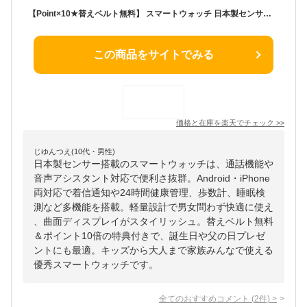
【Point×10★替えベルト無料】 スマートウォッチ 日本製センサー 通話機能 音声アシスタント android iphone対応 着信通知 24時間健康管理 歩数計 曲面 レディース メンズ腕時計 多機能 電卓 睡眠検測 アラーム 軽量 アンドロイド 誕生日 父の日プレゼント キッズ
この商品をサイトでみる
価格と在庫を
楽天
でチェック
>>
じゆんつえ(10代・男性)
日本製センサー搭載のスマートウォッチは、通話機能や
音声アシスタント対応で便利さ抜群。Android・iPhone
両対応で着信通知や24時間健康管理、歩数計、睡眠検
測など多機能を搭載。軽量設計で男女問わず快適に使え
、曲面ディスプレイがスタイリッシュ。替えベルト無料
＆ポイント10倍の特典付きで、誕生日や父の日プレゼ
ントにも最適。キッズから大人まで家族みんなで使える
優秀スマートウォッチです。
全てのおすすめコメント
(
2
件)
>