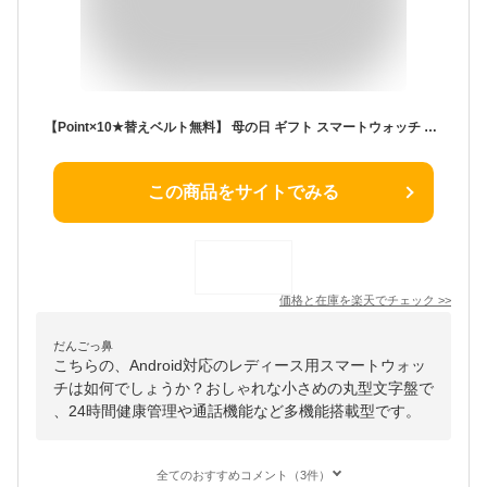
【Point×10★替えベルト無料】 母の日 ギフト スマートウォッチ 丸型 日本製センサー 通話機能 音声アシスタント 小さめ android iphone対応 着信通知 24時間健康管理 歩数計 電卓 レディース メンズ腕時計 女性 バイブレーションアラーム 軽量 アンドロイド プレゼント
この商品をサイトでみる
価格と在庫を
楽天
でチェック
>>
だんごっ鼻
こちらの、Android対応のレディース用スマートウォッ
チは如何でしょうか？おしゃれな小さめの丸型文字盤で
、24時間健康管理や通話機能など多機能搭載型です。
全てのおすすめコメント（3件）