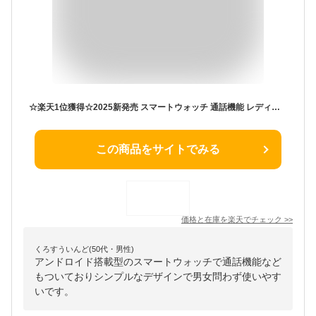
☆楽天1位獲得☆2025新発売 スマートウォッチ 通話機能 レディース android iphone 腕時計 ブレスレット メンズ 日本製センサー 着信通知 血中酸素 1.85インチ 心拍計 LINE Twitter SNS 運動データ 睡眠 歩数 IP67 防水 3ATM防水 母の日 父の日 プレゼント
この商品をサイトでみる
価格と在庫を
楽天
でチェック
>>
くろすういんど(50代・男性)
アンドロイド搭載型のスマートウォッチで通話機能など
もついておりシンプルなデザインで男女問わず使いやす
いです。