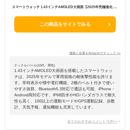
スマートウォッチ 1.43インチAMOLED大画面【2025年究極進化 懐中電灯 2種ベルト付き 軍用規格 常時表示】スポーツウォッチ 時間設定 耐衝撃 Bluetooth5.3通話 iPhone アンドロイド対応 腕時計 HDパンダガラス 振動と着信音設定 IP68防水 470+文字盤設定 100+運動モード 長持ちバッテリー Lineなどの通知 GPS運動記録 天気予報 歩数計 日本語説明書
この商品をサイトでみる
価格と在庫を
Amazon
でチェック
>>
ナックルバール(10代・男性)
1.43インチAMOLED大画面を搭載したスマートウォッ
チは、2025年モデルで軍用規格の耐衝撃性能を誇りま
す。常時表示や懐中電灯機能、2種のベルト付きで使い
やすさ抜群。Bluetooth5.3対応で通話も可能、iPhone・
Android両対応です。IP68防水やHDパンダガラスで耐久
性も高く、100以上の運動モードやGPS運動記録、歩数
計、天気予報、通知機能も充実しています。
全てのおすすめコメント
(
1
件)
>