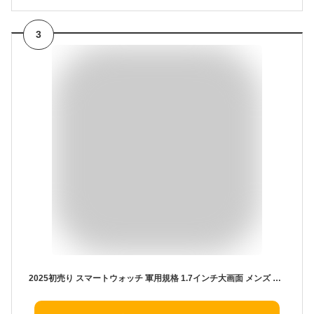
3
2025初売り スマートウォッチ 軍用規格 1.7インチ大画面 メンズ 丸型 通話機能付き Bluetooth5.3 懐中電灯 天気予報 日本製 着信/LINEなどの通知 アンドロイド対応 音声アシスタント スポーツウォッチ 100+運動モード 600mAh長持ちバッテリー DIY文字盤