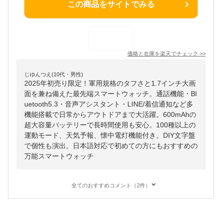
この商品をサイトでみる
価格と在庫を
楽天
でチェック
>>
じゆんつえ(10代・男性)
2025年初売り限定！軍用規格のタフさと1.7インチ大画
面を兼ね備えた最先端スマートウォッチ。通話機能・Bl
uetooth5.3・音声アシスタント・LINE/着信通知など多
機能搭載で日常からアウトドアまで大活躍。600mAhの
超大容量バッテリーで長時間使用も安心。100種以上の
運動モード、天気予報、懐中電灯機能付き。DIY文字盤
で個性も演出。日本語対応で初めての方にもおすすめの
万能スマートウォッチ
全てのおすすめコメント（2件）