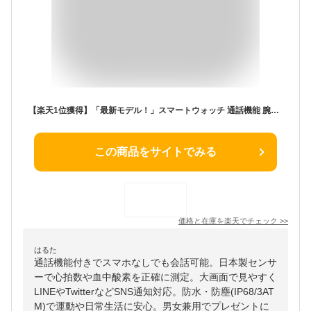
【楽天1位獲得】「最新モデル！」スマートウォッチ 通話機能 腕時計 レディース ブレスレット メンズ 日本製センサー 着信通知 血中酸素 1.81インチ 心拍計 LINE Twitter SNS 運動データ iphone android 睡眠 歩数 IP68 大画面 3ATM防水 睡眠 正規品 父の日 プレゼント
この商品をサイトでみる
価格と在庫を
楽天
でチェック
>>
はるた
通話機能付きでスマホなしでも会話可能。日本製センサ
ーで心拍数や血中酸素を正確に測定。大画面で見やすく
LINEやTwitterなどSNS通知対応。防水・防塵(IP68/3AT
M)で運動や日常生活に安心。男女兼用でプレゼントに