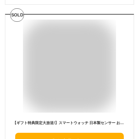
SOLD
【ギフト特典限定大放送!】スマートウォッチ 日本製センサー おしゃれ 体温 酸素 iPhone Android 睡眠検測 着信通知 健康統計 歩数計 IP67防水 飲水通知 アラーム プレゼント 日本語説明書付き 健康管理 父の日、母の日 敬老の日 プレゼント