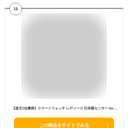
15
【楽天1位獲得】スマートウォッチ レディース 日本製センサー android iphone 対応 血中酸素濃度 スマートブレスレット 通話機能 腕時計 メンズ 健康管理 心拍数 運動記録 通知 日本語説明書 3ATM防水 歩数計 カロリー 睡眠
この商品をサイトでみる