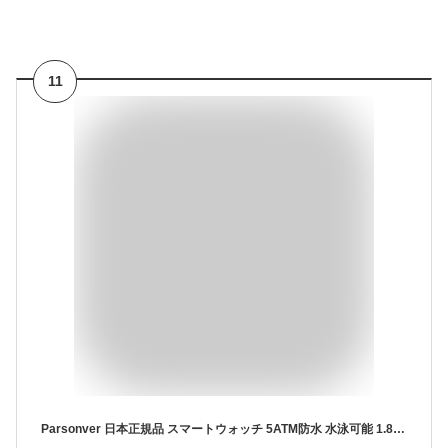
11
Parsonver 日本正規品 スマートウォッチ 5ATM防水 水泳可能 1.8インチ大画面 iPhone/アンドロイド対応 睡眠モニリング 心拍数 100+種類運動モード 活動量計 腕時計 smart watch 歩数計 消費カロリー計 着信＆メッセージ通知 DIY文字盤 連続駆動10日間 日本語説明書付き 2025新登場