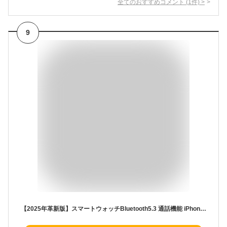
全てのおすすめコメント
(
1
件)
>
9
【2025年革新版】スマートウォッチBluetooth5.3 通話機能 iPhone/Android対応 SMS/LINEメッセージ着信通知 Alexa対応 1.8インチ HD大画面 100種類運動モード カロリー消費計 睡眠管理 天気予報 音楽再生 IP68防水 レディース/メンズ DIY文字盤 バンド交換可能 7-15日長持ちバッテリー 日本語説明書付き QH-19 (浅いピンク)