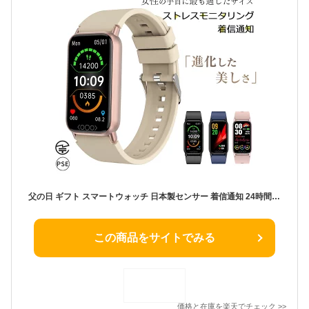
父の日 ギフト スマートウォッチ 日本製センサー 着信通知 24時間健康管理 生活防水 歩数計 曲面 レディース メンズ腕時計 日本語対応 多機能 睡眠検測 アラーム 軽量 Bluetooth 5.0 iphone android アンドロイド対応 誕生日 男性 女性 キッズ 子供 プレゼント 70代 母の日
この商品をサイトでみる
価格と在庫を
楽天
でチェック
>>