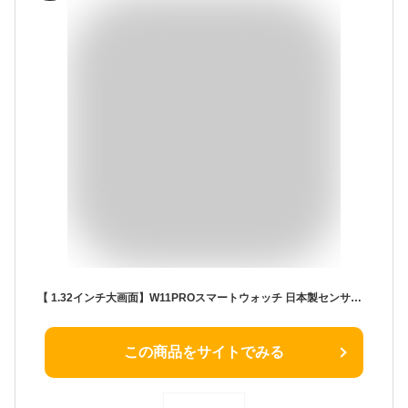
【 1.32インチ大画面】W11PROスマートウォッチ 日本製センサー sugarモニタリングSmart watch 着信＆メッセージ通知 歩数計 活動量計 目覚まし時計 腕上げ点灯 多運動モード 天気予報 文字盤自由設定 iPhone対応 アンドロイド対応 メンズ/レディース
この商品をサイトでみる