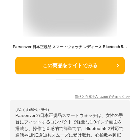
Parsonver 日本正規品 スマートウォッチ レディース Bluetooth 5.2 通話機能付き 1.9in画面 心拍数 睡眠 LINE通知 112種類運動モード 活動量計 スポーツウォッチ 腕時計 女性 Smart Watch for women 月経 防水 歩数計 文字盤 アラーム 一週間連続使用 Android/iPhone対応 日本語説明書付き ベルト交換可 金属ケース 超軽量
この商品をサイトでみる
価格と在庫を
Amazon
でチェック
>>
ぴんくす(50代・男性)
Parsonverの日本正規品スマートウォッチは、女性の手
首にフィットするコンパクトで軽量な1.9インチ画面を
搭載し、操作も直感的で簡単です。Bluetooth5.2対応で
通話やLINE通知もスムーズに受け取れ、心拍数や睡眠