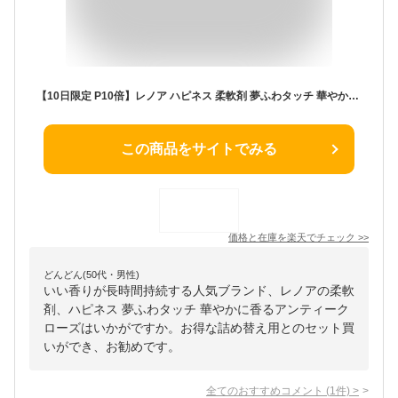
【10日限定 P10倍】レノア ハピネス 柔軟剤 夢ふわタッチ 華やかに香るアンティークローズ 本体 450ml 詰め替え 750ml セット 香り 持続 ふんわり 仕上げ 抗菌 効果 静電気 防止 洗濯 衣類 保護 消臭 柔らかさ 長時間 部屋干し オリジナルおしぼり付き
この商品をサイトでみる
価格と在庫を
楽天
でチェック
>>
どんどん(50代・男性)
いい香りが長時間持続する人気ブランド、レノアの柔軟
剤、ハピネス 夢ふわタッチ 華やかに香るアンティーク
ローズはいかがですか。お得な詰め替え用とのセット買
いができ、お勧めです。
全てのおすすめコメント
(
1
件)
>