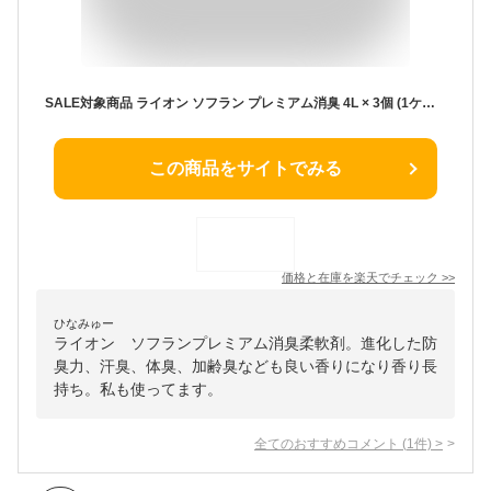
SALE対象商品 ライオン ソフラン プレミアム消臭 4L × 3個 (1ケース) 柔軟剤 大容量 詰め替え 業務用 進化した防臭力 汗臭 体臭 生乾き臭 加齢臭 部屋干し 抗菌効果 コック付き 注ぎ口付き LION ライオンハイジーン
この商品をサイトでみる
価格と在庫を
楽天
でチェック
>>
ひなみゅー
ライオン ソフランプレミアム消臭柔軟剤。進化した防
臭力、汗臭、体臭、加齢臭なども良い香りになり香り長
持ち。私も使ってます。
全てのおすすめコメント
(
1
件)
>