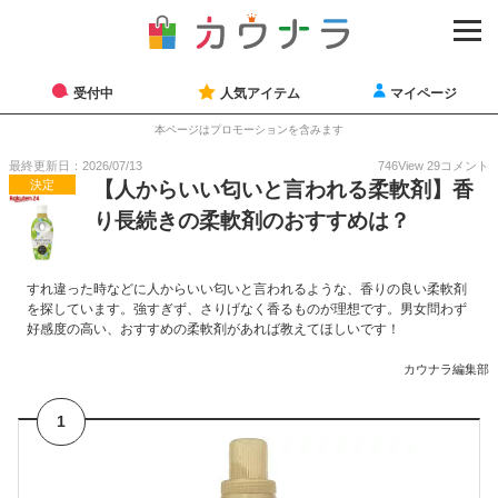
受付中
人気アイテム
マイページ
本ページはプロモーションを含みます
最終更新日：2026/07/13
746
View
29
コメント
決定
【人からいい匂いと言われる柔軟剤】香
り長続きの柔軟剤のおすすめは？
すれ違った時などに人からいい匂いと言われるような、香りの良い柔軟剤
を探しています。強すぎず、さりげなく香るものが理想です。男女問わず
好感度の高い、おすすめの柔軟剤があれば教えてほしいです！
カウナラ編集部
1