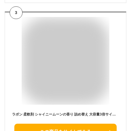
3
ラボン 柔軟剤 シャイニームーンの香り 詰め替え 大容量3倍サイズ(1440ml×3袋セット)【ラボン(LAVONS)】