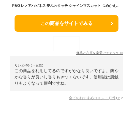
P&G レノアハピネス 夢ふわタッチ シャインマスカット つめかえ用 370ml 柔軟剤
この商品をサイトでみる
価格と在庫を
楽天
でチェック
>>
りいど(40代・女性)
この商品を利用してるのですがかなり良いですよ。爽や
かな香りが良いし香りもきつくないです。使用後は肌触
りもよくなって便利ですね。
全てのおすすめコメント
(
1
件)
>