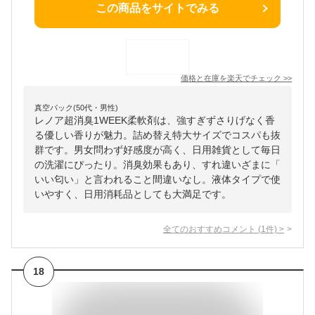
この商品をサイトでみる
価格と在庫を
楽天
でチェック
>>
真空パック(50代・男性)
レノア超消臭1WEEK柔軟剤は、強すぎずさりげなく香
る優しい香りが魅力。詰め替え特大サイズでコスパも抜
群です。男女問わず好感度が高く、日用雑貨として毎日
の洗濯にぴったり。消臭効果もあり、すれ違いざまに「
いい匂い」と言われること間違いなし。液体タイプで使
いやすく、日用消耗品としても大満足です。
全てのおすすめコメント
(
1
件)
>
18