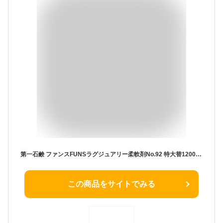
第一石鹸 ファンスFUNSラグジュアリー柔軟剤No.92 特大替1200ml | 柔軟剤 ラグジュアリー ファンスFUNS 洗濯 洗剤柔軟剤 おしゃれ 洗濯柔軟剤 香り いい香り 衣類柔軟剤 洗濯用柔軟剤 リラックス つめかえ 詰替 詰替え 詰め替え
この商品をサイトでみる