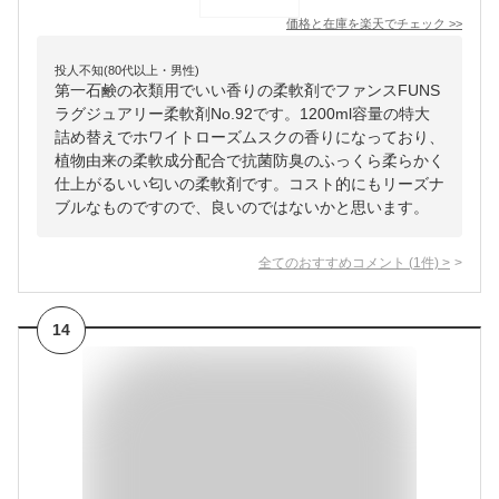
価格と在庫を
楽天
でチェック
>>
投人不知(80代以上・男性)
第一石鹸の衣類用でいい香りの柔軟剤でファンスFUNS
ラグジュアリー柔軟剤No.92です。1200ml容量の特大
詰め替えでホワイトローズムスクの香りになっており、
植物由来の柔軟成分配合で抗菌防臭のふっくら柔らかく
仕上がるいい匂いの柔軟剤です。コスト的にもリーズナ
ブルなものですので、良いのではないかと思います。
全てのおすすめコメント
(
1
件)
>
14