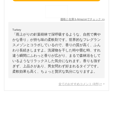
価格と在庫を
Amazon
でチェック
>>
Turkey
「雨上がりの針葉樹林で深呼吸するような、自然で爽や
かな香り」が持ち味の柔軟剤です。世界的なフレグラン
スメゾンとコラボしているので、香りの質が高く、ふん
わり長続きしますよ。洗濯物を干した時や畳む時、すれ
違う瞬間にふわっと香りが広がり、まるで森林浴をして
いるようなリラックスした気分になれます。香りも強す
ぎず、上品さがあり、男女問わず好まれるタイプです。
柔軟効果も高く、ちょっと贅沢な気分になりますよ。
全てのおすすめコメント
(
4
件)
>