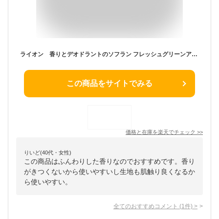
ライオン 香りとデオドラントのソフラン フレッシュグリーンアロマ 業務用 プレミアム消臭プラス 4L（詰替用）×3本／ケース
この商品をサイトでみる
価格と在庫を
楽天
でチェック
>>
りいど(40代・女性)
この商品はふんわりした香りなのでおすすめです。香り
がきつくないから使いやすいし生地も肌触り良くなるか
ら使いやすい。
全てのおすすめコメント
(
1
件)
>