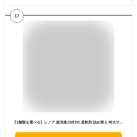
17
【1種類を選べる】レノア 超消臭1WEEK 柔軟剤 詰め替え 特大サイズ(770mL×6セット)【レノア超消臭】[液体 大容量]