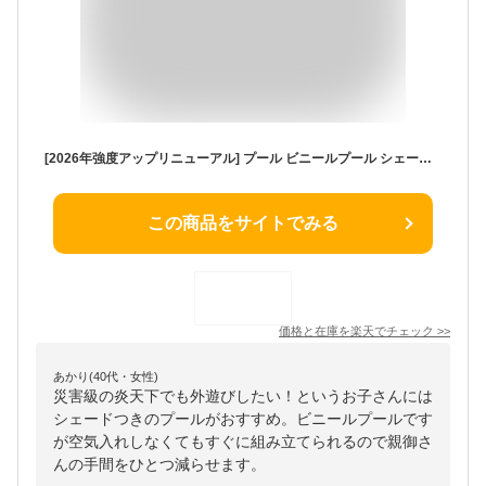
[2026年強度アップリニューアル] プール ビニールプール シェード付き 空気入れ不要 折りたたみ 大型 屋根付き 日よけ ファミリープール 水遊び ベランダ フレームプール 子供用 子供用プール ペットプール ボールプール 室内遊び
この商品をサイトでみる
価格と在庫を
楽天
でチェック
>>
あかり(40代・女性)
災害級の炎天下でも外遊びしたい！というお子さんには
シェードつきのプールがおすすめ。ビニールプールです
が空気入れしなくてもすぐに組み立てられるので親御さ
んの手間をひとつ減らせます。