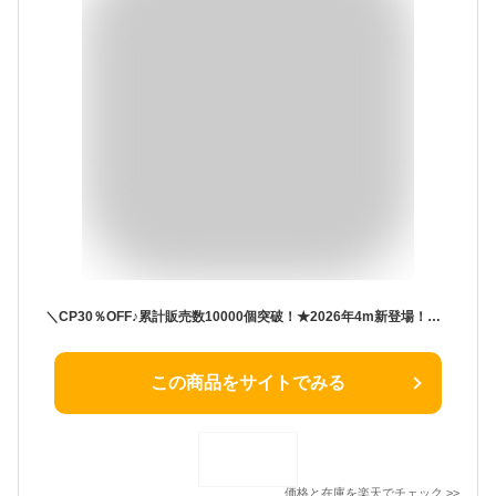
＼CP30％OFF♪累計販売数10000個突破！★2026年4m新登場！／プール ビニールプール 大型 プール 折りたたみプール 空気入れ不要 プール家庭用 子供プール 水遊び プール 子供用プール 庭 排水穴付き フレームプール キッズ ベビー 折り畳み 猛暑対策 室内 室外 アウトドア
この商品をサイトでみる
価格と在庫を
楽天
でチェック
>>