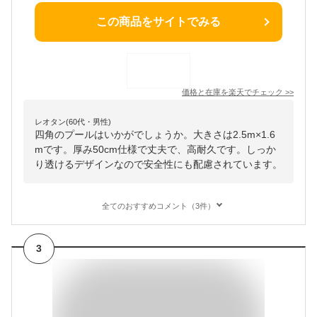
この商品をサイトでみる
価格と在庫を
楽天
でチェック
>>
レオタン(60代・男性)
四角のプールはいかがでしょうか。大きさは2.5m×1.6
mです。厚み50cm仕様で丈夫で、高耐久です。しっか
り透けるデザインなので安全性にも配慮されています。
全てのおすすめコメント（3件）
3