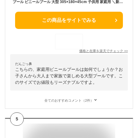
プール ビニールプール 大型 305×180×45cm 子供用 家庭用 ＼新色登場／ 『子供たちを笑顔にするハッピーファミリープール』 ファミリープール 子供用プール 水遊び 世界シェア約60％独占契約店 【15時迄のご注文・決済確定・翌日指定で当日発送】
この商品をサイトでみる
価格と在庫を
楽天
でチェック
>>
だんごっ鼻
こちらの、家庭用ビニールプールは如何でしょうか？お
子さんから大人まで家族で楽しめる大型プールです。こ
のサイズでお値段もリーズナブルですよ。
全てのおすすめコメント（2件）
5