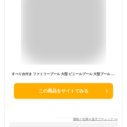
すべり台付き ファミリープール 大型 ビニールプール 大型プール キッズプール 子供用プール 子ども用プール 家庭用プール(代引不可)【送料無料】
この商品をサイトでみる
価格と在庫を
楽天
でチェック
>>