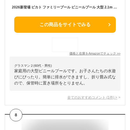
2026新登場 ビカト ファミリープール ビニールプール 大型 2.1m 長さ210×幅120×高さ49cm 家庭用 子供用 長方形 3気室 厚手PVC 大容量 折りたたみ式 排水簡単 水遊び 猛暑対策 庭 ベランダ 室内遊び 日本語説明書付き
この商品をサイトでみる
価格と在庫を
Amazon
でチェック
>>
グラスマン２(60代・男性)
家庭用の大型ビニールプールです。お子さんたちの水遊
びにぴったり。簡単に排水ができますし、折り畳み式な
ので、保管時に置き場所をとりません。
全てのおすすめコメント
(
1
件)
>
8