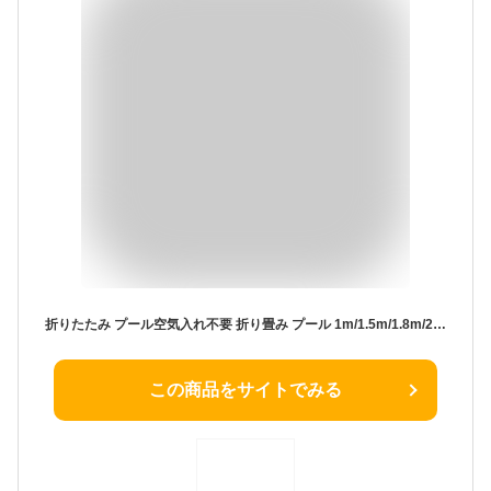
折りたたみ プール空気入れ不要 折り畳み プール 1m/1.5m/1.8m/2.1m/2.6m/3.25m 大型家庭用 折りたたみ プール 折りたたみ プール ファミリープール 子供用折り畳み プール キッズプー
この商品をサイトでみる