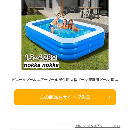
ビニールプール エアープール 子供用 大型プール 家庭用プール 庭 ベランダ 長方形 ジャンボプール 破れにくい 避けにくい 自宅 屋外 夏 女の子 男の子 水遊び 可愛い レジャープール ファミリープール 3気室構造
この商品をサイトでみる
価格と在庫を
楽天
でチェック
>>