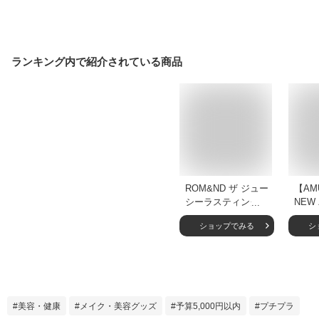
ランキング内で紹介されている商品
ROM&ND ザ ジュー
【AM
シーラスティングテ
NEW
ィント / 18色 ロム
ベッ
ショップでみる
シ
アンド ティント 韓
ミュ
国コスメ リップ 口
セミ
紅 高発色 色持ち 落
ー ブ
ちにくい 落ちない
ップ
粘膜 ジューシー ツ
ティン
ヤ 水光 イエベ ブル
プ コ
美容・健康
メイク・美容グッズ
予算5,000円以内
プチプラ
ベ ポイントメイク
ップ 