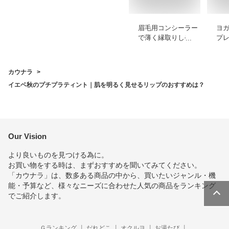
眉毛用コンシーラー
ヨ
で薄く縁取りしやす
プ
いプチプラなどのお
も
すすめを教えてくだ
ゃ
さい
め
カウナラ
イエベ秋のプチプラティント｜肌を明るく見せるリップのおすすめは？
Our Vision
より良いものを見つける為に。
お買い物をする時は、まずおすすめを聞いてみてください。
「カウナラ」は、数多ある商品の中から、買いたいジャンル・機
能・予算など、様々なニーズに合わせた人気の商品をランキング
でご紹介します。
Ｇランキング
だれどこ
オクルヨ
お湯たび