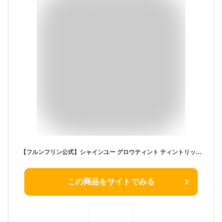
【フルンフリン公式】シャインユー グロウティント ティントリップ リップグロス ティントルージュ 濡れツヤ ジューシー 落ちにくい 落ちない イエベ ブルベ ヴィーガン ピンク ローズ ブラウン レッド イエロー テラコッタ プチプラ おすすめ 人気 frunflynn タイコスメ
この商品をサイトでみる