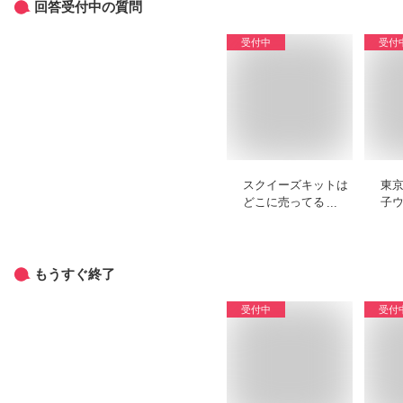
回答受付中の質問
受付中
受付
スクイーズキットは
東
どこに売ってる？手
子
作りでもちもち触感
の
になるもののおすす
す
めを教えてくださ
い。
もうすぐ終了
受付中
受付