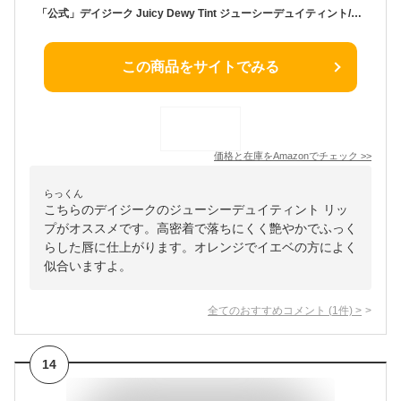
「公式」デイジーク Juicy Dewy Tint ジューシーデュイティント/口紅/ティント/ティント (#15 Orange Coke)
この商品をサイトでみる
価格と在庫を
Amazon
でチェック
>>
らっくん
こちらのデイジークのジューシーデュイティント リッ
プがオススメです。高密着で落ちにくく艶やかでふっく
らした唇に仕上がります。オレンジでイエベの方によく
似合いますよ。
全てのおすすめコメント
(
1
件)
>
14