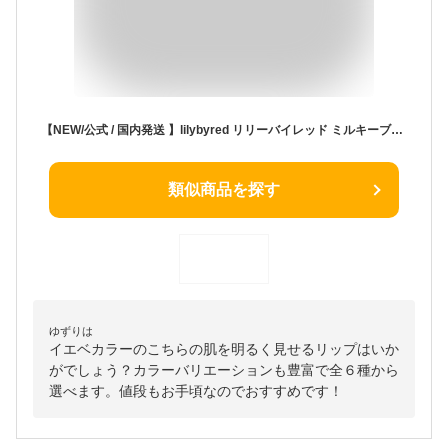
【NEW/公式 / 国内発送 】lilybyred リリーバイレッド ミルキーブラーフォンデュバー Milky Blur Fondue Bar 全6種 ティント リップ チーク リップスティック ブルべ イエベ かわいい 落ちにくい ピンク コーラル ブラウン レッド 赤 紫
類似商品を探す
ゆずりは
イエベカラーのこちらの肌を明るく見せるリップはいか
がでしょう？カラーバリエーションも豊富で全６種から
選べます。値段もお手頃なのでおすすめです！