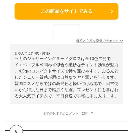
この商品をサイトでみる
価格と在庫を
楽天
でチェック
>>
じゆんつえ(10代・男性)
ラカのジェリーイングヌードグロスは全10色展開で、
イエベ・ブルベ問わず似合う絶妙なティント効果が魅力
。4.5gのコンパクトサイズで持ち運びやすく、ぷるんと
したジェリー質感が唇に自然なツヤと潤いを与えます。
韓国コスメならではの高発色と軽い付け心地で、日常使
いから特別な日まで幅広く活躍。プレゼントにも喜ばれ
る大人気アイテムで、平日発送で手軽に手に入ります。
全てのおすすめコメント（2件）
6