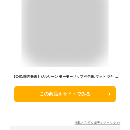
【公式/国内発送】ジルリーン モーモーリップ 牛乳瓶 マット ツヤ ムース 泥質感 シロップ質感 甘めメイク リップ ティント リップメイク コンパクト 持ち運び 口紅 立体感 ピンク レッド コーラル イエベ ブルべ jill leen.
この商品をサイトでみる
価格と在庫を
楽天
でチェック
>>