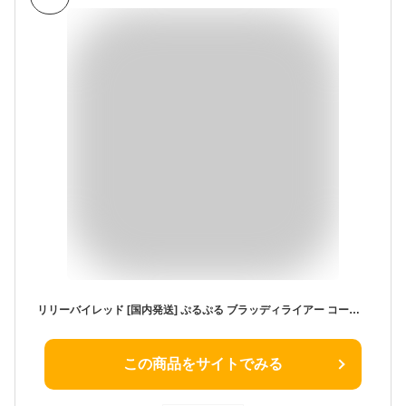
リリーバイレッド [国内発送] ぷるぷる ブラッディライアー コーティング ティント 選べる1個 全12色 lilybyred リップメイク ポイントメイク ブルべ イエベ ツヤ 光沢 韓国コスメ
この商品をサイトでみる