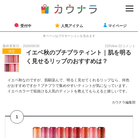
受付中
人気アイテム
マイページ
本ページはプロモーションを含みます
最終更新日：2026/06/30
220
View
22
コメント
決定
イエベ秋のプチプラティント｜肌を明る
く見せるリップのおすすめは？
イエベ秋なのですが、肌馴染んで、明るく見せてくれるリップなら、何色
がおすすめですか？プチプラで集めやすいティントが気になっています。
イエベカラーで垢抜ける人気のティントを教えてもらえると嬉しいです。
カウナラ編集部
1