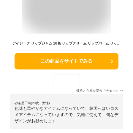
デイジーク リップジャム 10色 リップクリーム リップバーム リップティント 潤い イエベ ブルベ 植物由来保湿剤 水分バリア スーパーベリー成分 果実エキス ボリューム ツヤ 栄養 AllDay果汁ロック 韓国製 Dasique 並行輸入品
この商品をサイトでみる
価格と在庫を
楽天
でチェック
>>
砂茶屋千晴(20代・女性)
色味も華やかなアイテムになっていて、韓国っぽいコス
メアイテムになっていますので、気軽に使えて、旬なデ
ザインがお勧めします