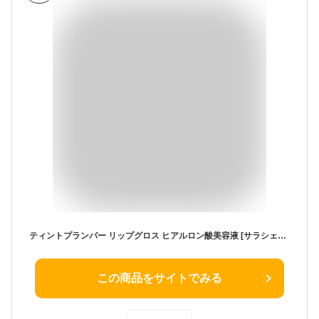
ティントプランパー リップグロス ヒアルロン酸美容液 [サラシェアリップ] SARASHARE LIP クリアレッド(CLEAR RED) ラメ無し ティント有り102 イエベ 保湿 デパコス プランプアップ効果 Made in Japan
この商品をサイトでみる