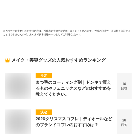
韓国
ョン
※
カウナラ
に寄せられた投稿内容は、投稿者の主観的な感想・コメントを含みます。 投稿の信憑性・正確性を保証する
ことはできませんので、あくまで参考情報の一つとしてご利用ください。
メイク・美容グッズ
の人気おすすめランキング
決定
まつ毛のコーティング剤｜ドンキで買え
46
るものやフェニックスなどのおすすめを
回答
教えてください。
決定
2026クリスマスコフレ｜ディオールなど
26
のブランドコフレのおすすめは？
回答