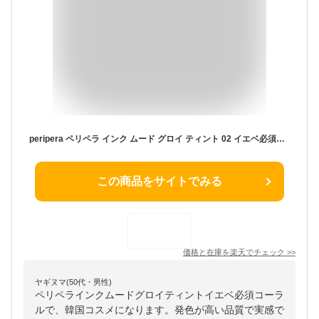
peripera ペリペラ インク ムード グロイ ティント 02 イエベ必須コーラル 127570 DOOWON 韓国 韓国コスメ 発色 ティントリップ 血色感 唇 縦ジワ ツヤ 長持ち プチプラ メイク
この商品をサイトでみる
価格と在庫を
楽天
でチェック
>>
ヤギヌマ(50代・男性)
ペリペラインクムードグロイティントイエベ必須コーラ
ルで、韓国コスメになります。発色が高い品質で実感で