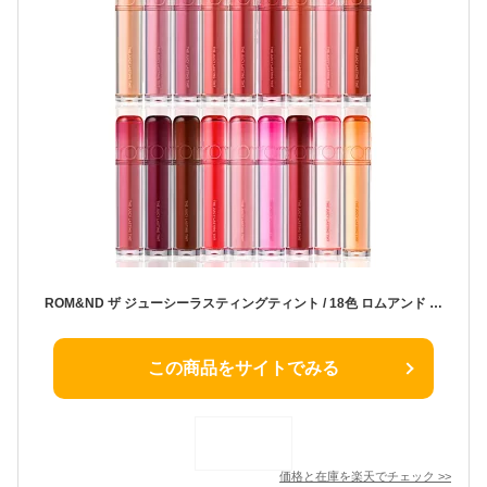
ROM&ND ザ ジューシーラスティングティント / 18色 ロムアンド ティント 韓国コスメ リップ 口紅 高発色 色持ち 落ちにくい 落ちない 粘膜 ジューシー ツヤ 水光 イエベ ブルベ ポイントメイク
この商品をサイトでみる
価格と在庫を
楽天
でチェック
>>