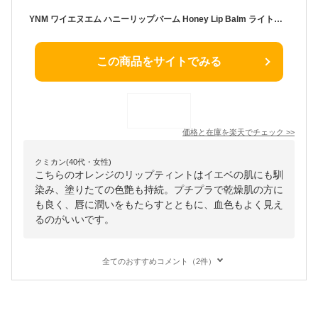
YNM ワイエヌエム ハニーリップバーム Honey Lip Balm ライトピンク オレンジレッド 韓国コスメ 正規品 オリーブヤング リップ ティント 国内発送
この商品をサイトでみる
価格と在庫を
楽天
でチェック
>>
クミカン(40代・女性)
こちらのオレンジのリップティントはイエベの肌にも馴
染み、塗りたての色艶も持続。プチプラで乾燥肌の方に
も良く、唇に潤いをもたらすとともに、血色もよく見え
るのがいいです。
全てのおすすめコメント（2件）