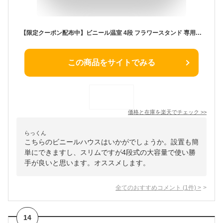
【限定クーポン配布中】ビニール温室 4段 フラワースタンド 専用ビニールカバー付き 園芸 棚 屋外 簡易温室 フラワーハウス ガーデニングラック ビニールハウス ガーデンハウス ミニ 小型 家庭用 ビニール 温室 カーデニング ラック ハウス 菜園 花壇 園芸温室
この商品をサイトでみる
価格と在庫を
楽天
でチェック
>>
らっくん
こちらのビニールハウスはいかがでしょうか。設置も簡
単にできますし、スリムですが4段式の大容量で使い勝
手が良いと思います。オススメします。
全てのおすすめコメント
(
1
件)
>
14