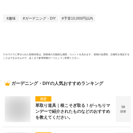
ミニガーデン 温室
ウス
カバー ホーム温室
ス 雨
防水 UV防止 園芸用
園芸 
趣味
ガーデニング・DIY
予算10,000円以内
組立て 簡単 送料無
料 GRED
※
カウナラ
に寄せられた投稿内容は、投稿者の主観的な感想・コメントを含みます。 投稿の信憑性・正確性を保証する
ことはできませんので、あくまで参考情報の一つとしてご利用ください。
ガーデニング・DIY
の人気おすすめランキング
決定
草取り道具｜根こそぎ取る！がっちりマ
58
ンデーで紹介されたものなどのおすすめ
回答
を教えてください。