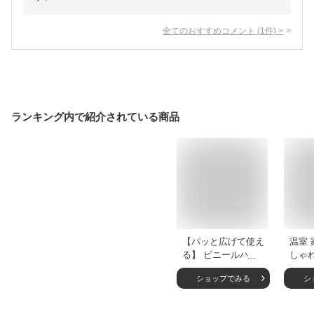
全てのおすすめコメント
(
1
件)
>
ランキング内で紹介されている商品
【パッと広げて使え
温室 
る】 ビニールハウ
しゃ
ス 温室ハウス 小型
ウス 
ショップでみる
シ
家庭用 家庭菜園 折
ハウ
りたたみ 折り畳み
ウス
フラワースタンド用
き場 