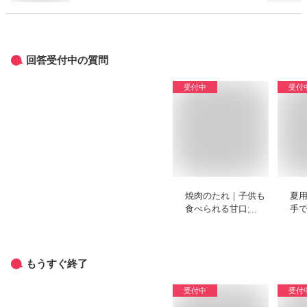
回答受付中の質問
受付中
受付
焼肉のたれ｜子供も
夏
食べられる甘口だれ
手
のおすすめは？
も
教
もうすぐ終了
受付中
受付