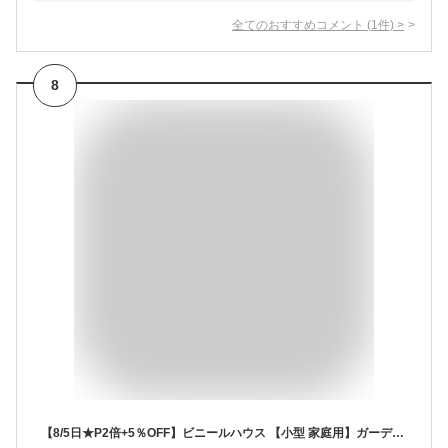
全てのおすすめコメント
(
1
件)
>
8
【8/5日★P2倍+5％OFF】ビニールハウス 【小型 家庭用】ガーデン温室 温室カバー ホーム温室 植物 フラワーハウス フラワーラック 花園温室 組立簡単 UV防止/防雨/防寒/防風対策 組立式 ワイド温室/園芸/棚/ガーデンラック/ベランダ