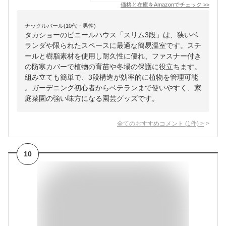
価格と在庫を
Amazon
でチェック
>>
ナックルバール(10代・男性)
タカショーのビニールハウス「スリム3段」は、狭いベ
ランダや限られたスペースに最適な簡易温室です。スチ
ールと樹脂素材を使用し耐久性に優れ、ファスナー付き
の防寒カバーで植物の育苗や冬場の保護に役立ちます。
組み立ても簡単で、3段構造が効率的に植物を管理可能
。ガーデニング初心者からベテランまで使いやすく、家
庭菜園の強い味方になる園芸グッズです。
全てのおすすめコメント
(
1
件)
>
10