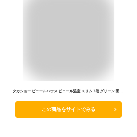
タカショー ビニールハウス ビニール温室 スリム 3段 グリーン 園芸 防寒カバー 植物 育苗 使いやすい簡易温室 ベランダ 狭小スペース 簡単組立 ファスナー付き スチール 樹脂 ASH-19T
この商品をサイトでみる