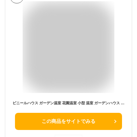
ビニールハウス ガーデン温室 花園温室 小型 温室 ガーデンハウス ミニ温室 ビニールハウス 家庭用 室内 小型 ガーデン温室 花園温室 植物の温室 ラワースタンド・ガーデンラック・家庭菜園・温室 替えカバー 3/4/5段用 植物栽培 園芸用品 三種類サイズ（鉄フレームなし）
この商品をサイトでみる