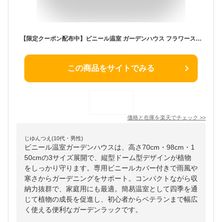
【限定クーポン配布中】ビニール温室 ガーデンハウス フラワースタンド 高さ70cm 98cm 150cm 縦型 ドーム型 専用ビニールカバー付き 園芸 棚 屋外 簡易温室 フラワーハウス ガーデニングラック ビニールハウス ガーデンハウス ミニ 小型 家庭用 ビニール 温室
この商品をサイトでみる
価格と在庫を
楽天
でチェック
>>
じゆんつえ(10代・男性)
ビニール温室ガーデンハウスは、高さ70cm・98cm・1
50cmの3サイズ展開で、縦型ドーム型デザインが植物
をしっかり守ります。専用ビニールカバー付きで雨風や
寒さからガーデニングをサポート。コンパクトながら収
納力抜群で、家庭用にも最適。簡易温室として四季を通
じて植物の成長を促進し、初心者からベテランまで幅広
く使える便利なガーデンラックです。