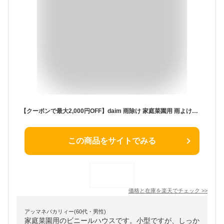
【クーポンで最大2,000円OFF】daim 雨除け 家庭菜園用 雨よけセット トマトの雨よけに 雨除けシート 雨よけ 雨除け シート 透明シート 家庭菜園用 ビニールハウス 家庭用 小型 ビニール トマト 園芸 家庭菜園 パイプ 農業資材 野菜栽培 防虫 病気予防 送料無料
この商品をサイトでみる
価格と在庫を
楽天
でチェック
>>
アッマネバカリィー(60代・男性)
家庭菜園用のビニールハウスです。小型ですが、しっか