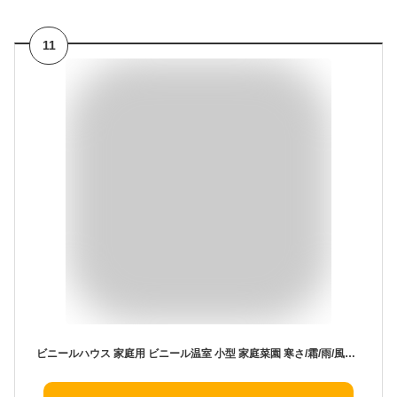
11
ビニールハウス 家庭用 ビニール温室 小型 家庭菜園 寒さ/霜/雨/風対策 温室 ビニール ベランダ 虫/鳥よけ 家庭用ビニールハウス 窓/暖簾/ペグ付 チャック開閉 温室ハウス 工具不要 組立簡単 室内室外適用 多用途 130x91x150cm