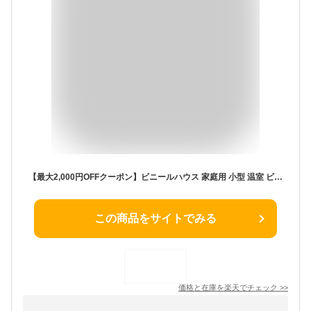
【最大2,000円OFFクーポン】ビニールハウス 家庭用 小型 温室 ビニール温室 大型 横長 2段 3段 4段 ガーデンハウス ガーデニングラック フラワースタンド 屋外 ベランダ カーデニング 棚 ラック フラワー スタンド 室内 観葉植物 メダカ 越冬 家庭菜園 雨よけ 霜よけ
この商品をサイトでみる
価格と在庫を
楽天
でチェック
>>