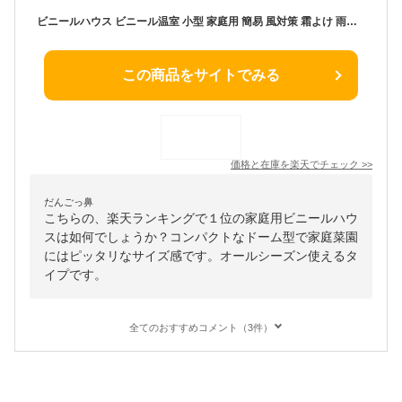
ビニールハウス ビニール温室 小型 家庭用 簡易 風対策 霜よけ 雨よけ 植木鉢 鉢植え ガーデニング 園芸 グリーンキーパー ドーム型 GK7200
この商品をサイトでみる
価格と在庫を
楽天
でチェック
>>
だんごっ鼻
こちらの、楽天ランキングで１位の家庭用ビニールハウ
スは如何でしょうか？コンパクトなドーム型で家庭菜園
にはピッタリなサイズ感です。オールシーズン使えるタ
イプです。
全てのおすすめコメント（3件）