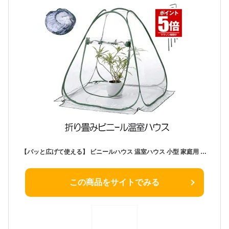
【パッと広げて使える】 ビニールハウス 温室ハウス 小型 家庭用 家庭菜園 折りたたみ 折り畳み フラワースタンド用 ミニガーデン 温室カバー ホーム温室 防水 UV防止 園芸用 組立て 簡単 送料無料 GRED
この商品をサイトでみる