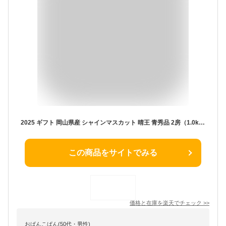
2025 ギフト 岡山県産 シャインマスカット 晴王 青秀品 2房（1.0kg-1.1kg） 贈答用 御中元 御歳暮 敬老の日 葡萄 ぶどう ブドウ プレゼント 御礼 御祝 御供 果物 くだもの フルーツ 【岡山果物工房】楽天グルメ大賞
この商品をサイトでみる
価格と在庫を
楽天
でチェック
>>
おぱんこぱん(50代・男性)