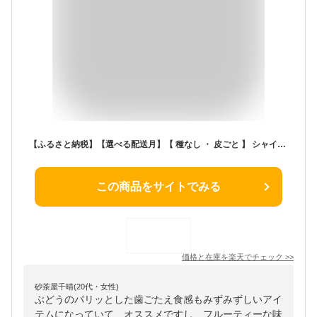
【ふるさと納税】【選べる配送月】【 種なし ・ 皮ごと 】 シャインマスカット 約1kg～約2kg＜濱崎農園＞[CGN001] ぶどう ブドウ 葡萄 種なし 大粒 マスカット シャインマスカット 果物 フルーツ シャインマスカット 長崎県西海市 1万円 10000円
この商品をサイトでみる
価格と在庫を
楽天
でチェック
>>
砂茶屋千晴(20代・女性)
ぶどうのパリッとした歯ごたえ食感もみずみずしいアイ
テムになっていて、オススメですし、フルーティーな味