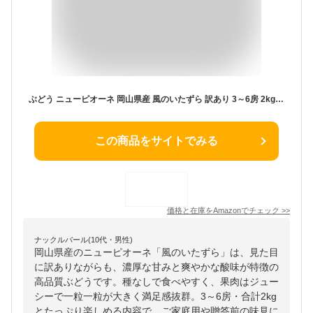
ぶどう ニューピオーネ 岡山県産 風のいたずら 訳あり 3～6房 2kg 岡山県産 ＪＡおかやま 葡萄 ブドウ
この商品をサイトでみる
価格と在庫を
Amazon
でチェック
>>
ナックルバール(10代・男性)
岡山県産のニューピオーネ「風のいたずら」は、見た目
に訳ありながらも、濃厚な甘みと爽やかな酸味が特徴の
高品質ぶどうです。種なしで食べやすく、果肉はジュー
シーで一粒一粒が大きく満足感抜群。3～6房・合計2kg
とたっぷり楽しめる内容で、ご家庭用や贈答前の味見に