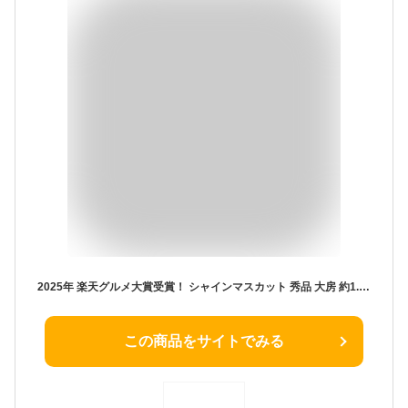
2025年 楽天グルメ大賞受賞！ シャインマスカット 秀品 大房 約1.2kg 2房 ぶどう 送料無料 長野・山梨産 産地直送 一房約600g！ 皮ごと食べられる 種なし ブドウ | 高糖度 シャイン マスカット ブドウ 葡萄 甘い 果物 贈り物 ギフト プレゼント 旬の味覚 フルーツ 予約
この商品をサイトでみる