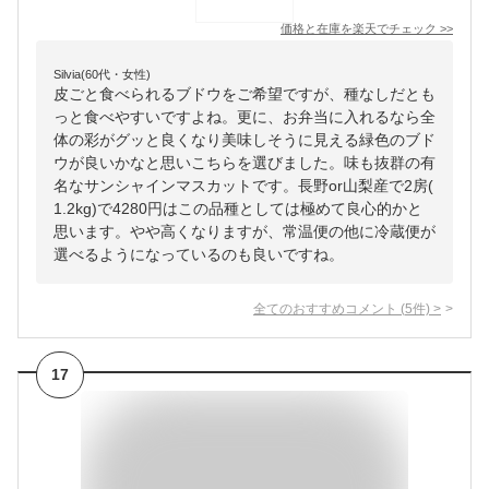
価格と在庫を
楽天
でチェック
>>
Silvia(60代・女性)
皮ごと食べられるブドウをご希望ですが、種なしだとも
っと食べやすいですよね。更に、お弁当に入れるなら全
体の彩がグッと良くなり美味しそうに見える緑色のブド
ウが良いかなと思いこちらを選びました。味も抜群の有
名なサンシャインマスカットです。長野or山梨産で2房(
1.2kg)で4280円はこの品種としては極めて良心的かと
思います。やや高くなりますが、常温便の他に冷蔵便が
選べるようになっているのも良いですね。
全てのおすすめコメント
(
5
件)
>
17