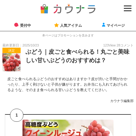
受付中
人気アイテム
マイページ
本ページはプロモーションを含みます
最終更新日：2025/10/23
123
View
28
コメント
決定
ぶどう｜皮ごと食べられる！丸ごと美味
しい甘いぶどうのおすすめは？
皮ごと食べられるぶどうのおすすめはありますか？皮が渋いと手間がかか
ったり、上手く剥けないと子供が嫌がります。お弁当にも入れてあげられ
るような、そのまま食べられる甘いぶどうを教えてください。
カウナラ編集部
1