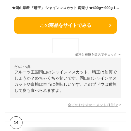
★岡山県産 「晴王」 シャインマスカット 房売り ★400g〜900g 1房 2房 贈答用 ギフトボックス 熨斗対応 種なし ぶどう 葡萄 旬の果物 大粒 高糖度 甘い フルーツ 果物セット ギフト 手土産 食品 敬老 御祝 内祝■皮ごとok！【送料無料】
この商品をサイトでみる
価格と在庫を
楽天
でチェック
>>
だんごっ鼻
フルーツ王国岡山のシャインマスカット、晴王は如何で
しょうか？めちゃくちゃ甘いです。岡山のシャインマス
カットや白桃は本当に美味しいです。このブドウは種無
しで皮も食べられますよ。
全てのおすすめコメント
(
1
件)
>
14