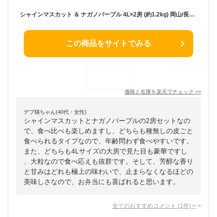
シャインマスカット ＆ ナガノパープル 4L×2房 (約1.2kg) 岡山/長野産 秀品 しゃいんますかっと ながのぱーぷる ぶどう ブドウ 葡萄 皮ごと 種無し 食品 フルーツ 果物 ブドウ ギフト 贈答 進物 お供え 御供え 甘い 人気 男性 女性 喜ばれる 2025 送料無料
この商品をサイトでみる
価格と在庫を
楽天
でチェック
>>
デブ猫ちゃん(40代・女性)
シャインマスカットとナガノパープルの2房セットなの
で、食べ比べも楽しめますし、どちらも種無しの皮ごと
食べられるタイプなので、年齢問わず食べやすいです。
また、どちらも4Lサイズの大房で見た目も豪華ですし
、大粒なので食べ応えも抜群です。そして、芳醇な香り
と甘みはどれも極上の味わいで、止まらなくなるほどの
美味しさなので、お弁当にも喜ばれると思います。
全てのおすすめコメント
(
1
件)
>