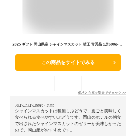
2025 ギフト 岡山県産 シャインマスカット 晴王 青秀品 1房600g-400g 贈答用 御中元 御歳暮 敬老の日 葡萄 ぶどう ブドウ プレゼント 御礼 御祝 御供 果物 くだもの フルーツ 【岡山果物工房】楽天グルメ大賞
この商品をサイトでみる
価格と在庫を
楽天
でチェック
>>
おぱんこぱん(50代・男性)
シャインマスカットは種無しぶどうで、皮ごと美味しく
食べられる食べやすいぶどうです。岡山のホテルの朝食
で出されたシャインマスカットのゼリーが美味しかった
ので、岡山産がおすすめです。