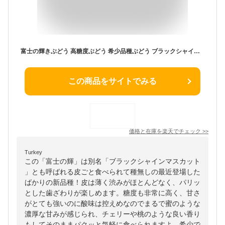
富士の輝きぶどう 高糖度ぶどう 希少品種ぶどう ブラックシャインマスカット 山梨県産 [ 富士の輝き1房 ]
この商品をサイトでみる
価格と在庫を
楽天
でチェック
>>
Turkey
この「富士の輝」は別名「ブラックシャインマスカット
」とも呼ばれる皮ごと食べられて種無しの最近登場した
ばかりの新品種！皮は薄く渋みがほとんどなく、パリッ
とした歯ざわりが楽しめます。糖度も非常に高く、甘さ
がとても強いのに酸味は控えめなのでまるで蜜のような
濃厚な甘みが感じられ、チェリーや桃のような良い香り
もしてそのままパクッと気軽に食べられますよ。希少で