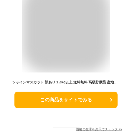
シャインマスカット 訳あり 1.2kg以上 送料無料 高級貯蔵品 産地厳選 粒なし 皮ごと食べれる 極上品 人気 フルーツ 果物 ご自宅用 ご家庭用 お得 訳あり わけあり お試し お取り寄せ ぶどう ブドウ シャイン マスカット ご褒美に【8月下旬から順次出荷予定】【クール便配送】
この商品をサイトでみる
価格と在庫を
楽天
でチェック
>>