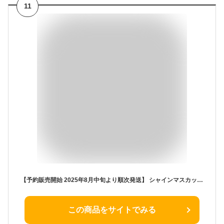
11
【予約販売開始 2025年8月中旬より順次発送】 シャインマスカット 山梨産 約1.0kg 2房 送料無料 クール便 常温便 マスカット ぶどう 種なし ブドウ 産地直送 敬老の日 ギフト 大人気ブドウ シャイン 甘い 贈り物 プレゼント
この商品をサイトでみる