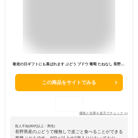
敬老の日ギフトにも喜ばれます ぶどう ブドウ 葡萄 たねなし 長野県産黄華ぶどう 種無しで皮ごと食べる シャインマスカットより断然美味しい 長野県産 [黄華ぶどう2房白箱] 送料無料 マスカット ぶどう 黄色いぶどう 緑のぶどう
この商品をサイトでみる
価格と在庫を
楽天
でチェック
>>
投人不知(80代以上・男性)
長野県産のぶどうで種無しで皮ごと食べることができる