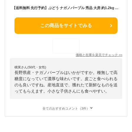
【送料無料 先行予約】ぶどう ナガノパープル 秀品 大房 約1.2kg 2房 長野県産 産地直送 高糖度 種無し 皮ごと食べれる | 巨峰とリザマートから誕生 長野オリジナル 黒ぶどう フルーツ 果物 贈り物 贈答 ギフト 大粒のぶどう お取り寄せ 旬の果物 葡萄 ブドウ 長野パープル
この商品をサイトでみる
価格と在庫を
楽天
でチェック
>>
桃実さん(50代・女性)
長野県産・ナガノパープルはいかがですか。種無しで高
糖度になっていて濃厚な味わいです。皮ごと食べられる
のも良いですね。産地直送で、獲れたて新鮮なものを送
ってもらえます。小さな子供さんにも食べやすい。
全てのおすすめコメント（3件）