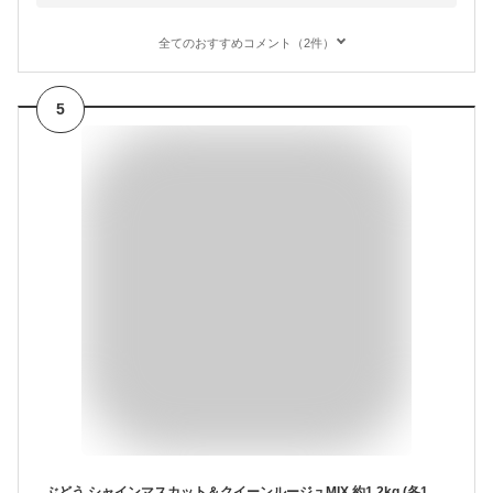
全てのおすすめコメント（2件）
5
ぶどう シャインマスカット＆クイーンルージュMIX 約1.2kg (各1房) R024(冷蔵) ※9月中旬～発送 送料無料 皮ごと食べられる マスカット セット おいしい 種無し ブドウ 葡萄 果物 フルーツ 長野 国産 大粒 種なし ギフト 内祝い お祝い 贈り物 贈答用 JAみなみ信州 産地直送