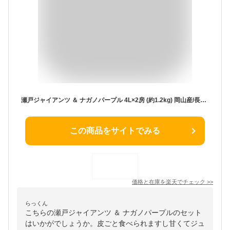
瀬戸ジャイアンツ ＆ ナガノパープル 4L×2房 (約1.2kg) 岡山産/長野産 秀品 せとじゃいあんつ ながのぱーぷる ぶどう ブドウ 葡萄 皮ごと 種無し 食品 フルーツ 果物 ブドウ ギフト 贈答 進物 お供え 御供え 甘い 人気 男性 女性 喜ばれる 2025 送料無料
この商品をサイトでみる
価格と在庫を
楽天
でチェック
>>
らっくん
こちらの瀬戸ジャイアンツ ＆ ナガノパープルのセット
はいかがでしょうか。皮ごと食べられますし甘くてジュ