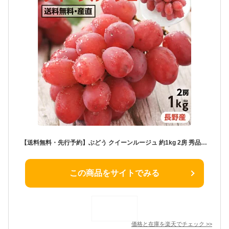
【送料無料・先行予約】ぶどう クイーンルージュ 約1kg 2房 秀品 産地厳選 長野産 シャインマスカットを親に持つ高糖度ぶどう！ 産地直送 皮ごと食べられる 大人気ブドウ 種なし | 赤ぶどう ルージュ ブドウ 葡萄 甘い ギフト プレゼント 新品種 フルーツ 信州産
この商品をサイトでみる
価格と在庫を
楽天
でチェック
>>