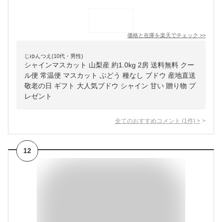
価格と在庫を
楽天
でチェック
>>
じゆんつえ(10代・男性)
シャインマスカット 山梨産 約1.0kg 2房 送料無料 クー
ル便 常温便 マスカット ぶどう 種なし ブドウ 産地直送
敬老の日 ギフト 大人気ブドウ シャイン 甘い 贈り物 プ
レゼント
全てのおすすめコメント
(
1
件)
>
12